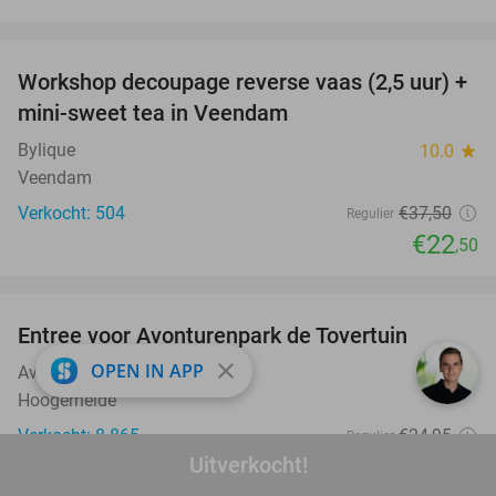
favorite_border
Workshop decoupage reverse vaas (2,5 uur) +
40%
mini-sweet tea in Veendam
Bylique
10.0
star
Veendam
Verkocht: 504
€37
,50
Regulier
€22
,50
favorite_border
Entree voor Avonturenpark de Tovertuin
34%
close
OPEN IN APP
Avonturenpark de Tovertuin
9.2
star
Hoogerheide
Verkocht: 8.865
€24
,95
Regulier
Uitverkocht!
€16
,50