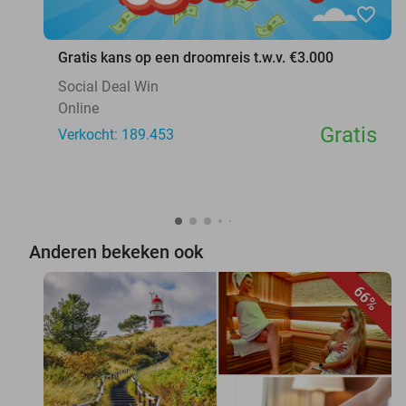
favorite_border
Gratis kans op een droomreis t.w.v. €3.000
Social Deal Win
Online
Gratis
Verkocht: 189.453
Anderen bekeken ook
66%