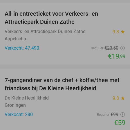
All-in entreeticket voor Verkeers- en
15%
Attractiepark Duinen Zathe
Verkeers- en Attractiepark Duinen Zathe
9.8
star
Appelscha
Verkocht: 47.490
€23
,50
Regulier
€19
,99
favorite_border
7-gangendiner van de chef + koffie/thee met
40%
friandises bij De Kleine Heerlijkheid
De Kleine Heerlijkheid
9.8
star
Groningen
Verkocht: 280
€99
Regulier
€59