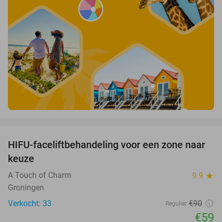
favorite_border
HIFU-faceliftbehandeling voor een zone naar
34%
keuze
A Touch of Charm
9.9
star
Groningen
Verkocht: 33
€90
Regulier
€59