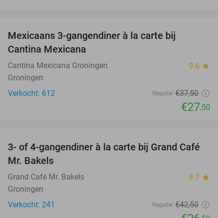
favorite_border
Mexicaans 3-gangendiner à la carte bij
27%
Cantina Mexicana
Cantina Mexicana Groningen
9.6
star
Groningen
Verkocht: 612
€37
,50
Regulier
€27
,50
favorite_border
3- of 4-gangendiner à la carte bij Grand Café
38%
Mr. Bakels
Grand Café Mr. Bakels
9.7
star
Groningen
Verkocht: 241
€42
,50
Regulier