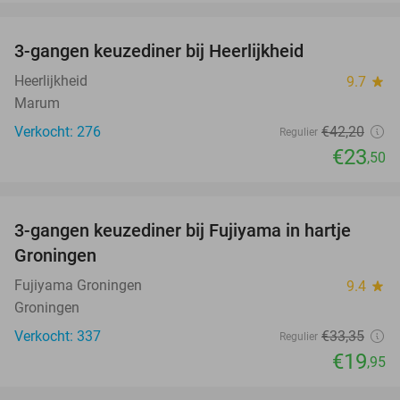
favorite_border
3-gangen keuzediner bij Heerlijkheid
44%
Heerlijkheid
9.7
star
Marum
Verkocht: 276
€42
,20
Regulier
€23
,50
favorite_border
3-gangen keuzediner bij Fujiyama in hartje
40%
Groningen
Fujiyama Groningen
9.4
star
Groningen
Verkocht: 337
€33
,35
Regulier
€19
,95
favorite_border