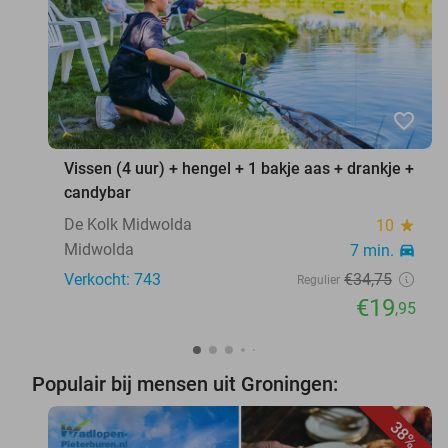
favorite_border
Vissen (4 uur) + hengel + 1 bakje aas + drankje +
candybar
De Kolk Midwolda
10
star
Midwolda
7 min.
directions_car
Verkocht: 743
€34
,75
Regulier
€19
,95
Populair bij mensen uit Groningen:
38%