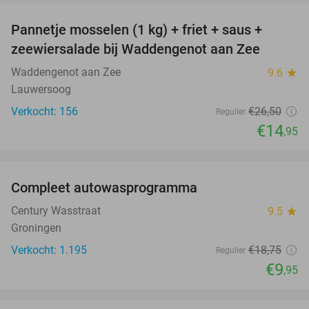
Pannetje mosselen (1 kg) + friet + saus +
44%
zeewiersalade bij Waddengenot aan Zee
Waddengenot aan Zee
9.6
star
Lauwersoog
Verkocht: 156
€26
,50
Regulier
€14
,95
favorite_border
Compleet autowasprogramma
47%
Century Wasstraat
9.5
star
Groningen
Verkocht: 1.195
€18
,75
Regulier
€9
,95
favorite_border