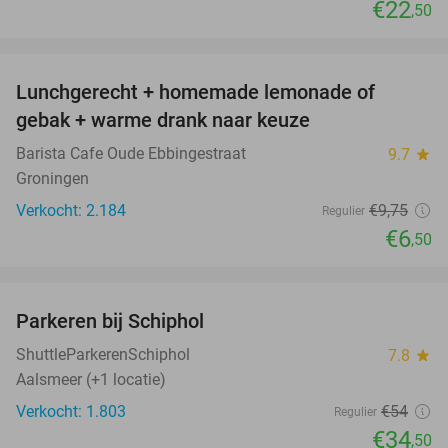
€22
,50
favorite_border
Lunchgerecht + homemade lemonade of
33%
gebak + warme drank naar keuze
Barista Cafe Oude Ebbingestraat
9.7
star
Groningen
Verkocht: 2.184
€9
,75
Regulier
€6
,50
favorite_border
Parkeren bij Schiphol
36%
ShuttleParkerenSchiphol
7.8
star
Aalsmeer (+1 locatie)
Verkocht: 1.803
€54
Regulier
€34
,50