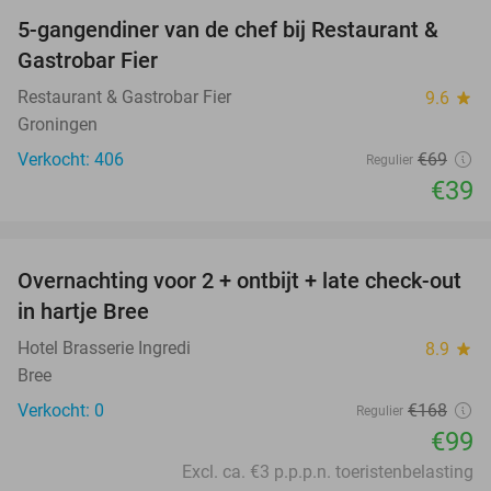
5-gangendiner van de chef bij Restaurant &
43%
Gastrobar Fier
Restaurant & Gastrobar Fier
9.6
star
Groningen
Verkocht: 406
€69
Regulier
€39
favorite_border
Overnachting voor 2 + ontbijt + late check-out
41%
NEW
in hartje Bree
TODAY
Hotel Brasserie Ingredi
8.9
star
Bree
Verkocht: 0
€168
Regulier
€99
Excl. ca. €3 p.p.p.n. toeristenbelasting