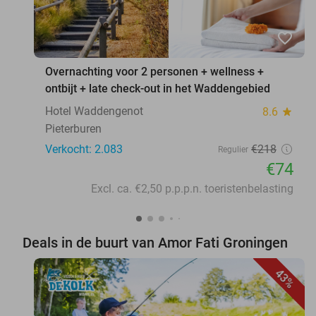
favorite_border
Overnachting voor 2 personen + wellness +
ontbijt + late check-out in het Waddengebied
Hotel Waddengenot
8.6
star
Pieterburen
Verkocht: 2.083
€218
Regulier
€74
Excl. ca. €2,50 p.p.p.n. toeristenbelasting
Deals in de buurt van Amor Fati Groningen
43%