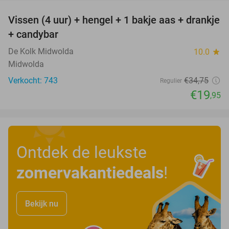
Vissen (4 uur) + hengel + 1 bakje aas + drankje
43%
+ candybar
De Kolk Midwolda
10.0
star
Midwolda
Verkocht: 743
€34
,75
Regulier
€19
,95
Ontdek de leukste
zomervakantiedeals
!
Bekijk nu