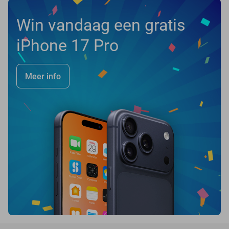
Win vandaag een gratis
iPhone 17 Pro
Meer info
favorite_border