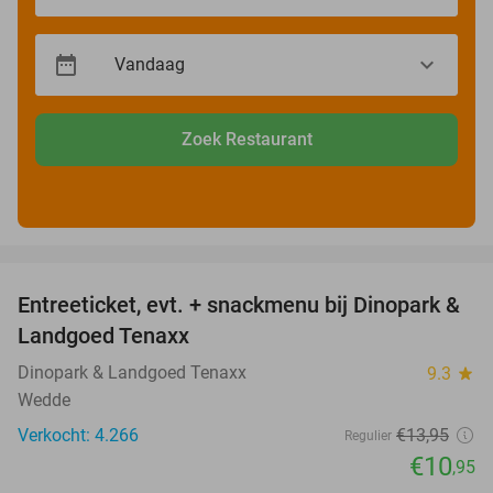
Zoek Restaurant
favorite_border
Entreeticket, evt. + snackmenu bij Dinopark &
22%
Landgoed Tenaxx
Dinopark & Landgoed Tenaxx
9.3
star
Wedde
Verkocht: 4.266
€13
,95
Regulier
€10
,95