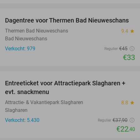
favorite_border
Dagentree voor Thermen Bad Nieuweschans
27%
Thermen Bad Nieuweschans
9.4
star
Bad Nieuweschans
Verkocht: 979
€45
Regulier
€33
favorite_border
Entreeticket voor Attractiepark Slagharen +
41%
evt. snackmenu
Attractie- & Vakantiepark Slagharen
8.8
star
Slagharen
Verkocht: 5.430
€37
,90
Regulier
€22
,40
favorite_border