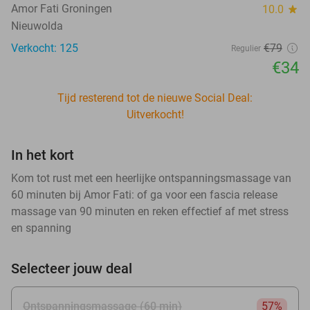
Amor Fati Groningen
10.0
star
Nieuwolda
Verkocht: 125
€79
Regulier
€34
Tijd resterend tot de nieuwe Social Deal:
Uitverkocht!
In het kort
Kom tot rust met een heerlijke ontspanningsmassage van
60 minuten bij Amor Fati: of ga voor een fascia release
massage van 90 minuten en reken effectief af met stress
en spanning
Selecteer jouw deal
Ontspanningsmassage (60 min)
57%