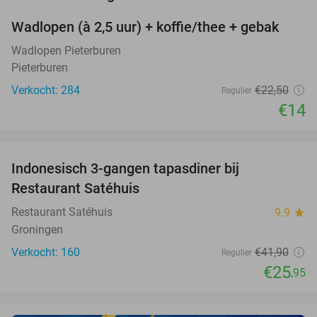
Wadlopen (à 2,5 uur) + koffie/thee + gebak
38%
Wadlopen Pieterburen
Pieterburen
Verkocht: 284
€22
,50
Regulier
€14
favorite_border
Indonesisch 3-gangen tapasdiner bij
38%
Restaurant Satéhuis
Restaurant Satéhuis
9.9
star
Groningen
Verkocht: 160
€41
,90
Regulier
€25
,95