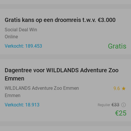
favorite_border
Gratis kans op een droomreis t.w.v. €3.000
Social Deal Win
Online
Gratis
Verkocht: 189.453
favorite_border
Dagentree voor WILDLANDS Adventure Zoo
24%
Emmen
WILDLANDS Adventure Zoo Emmen
9.6
star
Emmen
Verkocht: 18.913
€33
Regulier
€25
favorite_border