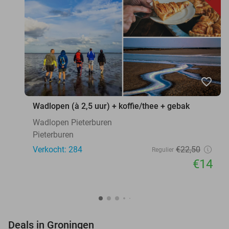
favorite_border
Wadlopen (à 2,5 uur) + koffie/thee + gebak
Wadlopen Pieterburen
Pieterburen
Verkocht: 284
€22
,50
Regulier
€14
favorite_border
Deals in Groningen