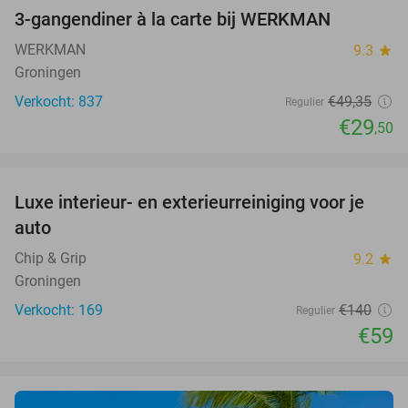
3-gangendiner à la carte bij WERKMAN
40%
WERKMAN
9.3
star
Groningen
Verkocht: 837
€49
,35
Regulier
€29
,50
favorite_border
Luxe interieur- en exterieurreiniging voor je
58%
auto
Chip & Grip
9.2
star
Groningen
Verkocht: 169
€140
Regulier
€59