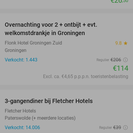
€26
,50
favorite_border
Overnachting voor 2 + ontbijt + evt.
45%
welkomstdrankje in Groningen
Flonk Hotel Groningen Zuid
9.8
star
Groningen
Verkocht: 1.443
€206
Regulier
€114
Excl. ca. €4,65 p.p.p.n. toeristenbelasting
favorite_border
3-gangendiner bij Fletcher Hotels
42%
Fletcher Hotels
Paterswolde (+ meerdere locaties)
Verkocht: 14.006
€39
Regulier