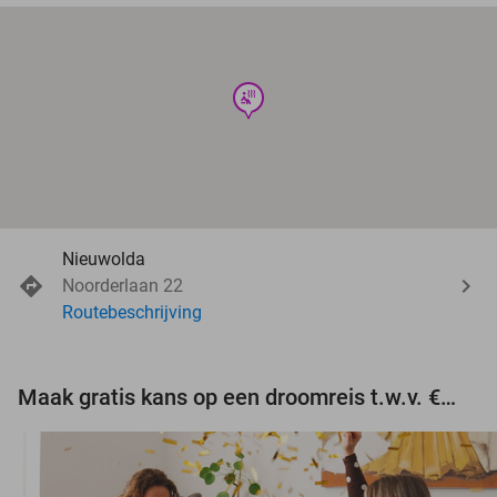
wellness
Nieuwolda
Noorderlaan 22
Routebeschrijving
Maak gratis kans op een droomreis t.w.v. €3.000!