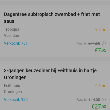
favorite_border
Dagentree subtropisch zwembad + friet met
31%
saus
Tropiqua
9.6
star
Veendam
Verkocht: 731
€11
,50
Regulier
€7
,95
favorite_border
3-gangen keuzediner bij Feithhuis in hartje
38%
Groningen
Feithhuis
9.8
star
Groningen
Verkocht: 182
€44
,50
Regulier
€27
,50