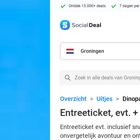
Ontdek 15.000+ deals
7 dagen per
Groningen
Overzicht
>
Uitjes
>
Dinop
Entreeticket, evt.
Entreeticket evt. inclusief 
onvergetelijk avontuur en o