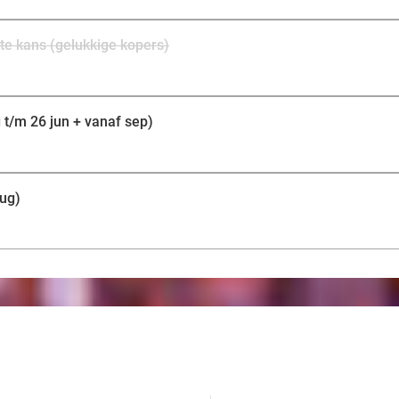
te kans (gelukkige kopers)
 t/m 26 jun + vanaf sep)
aug)