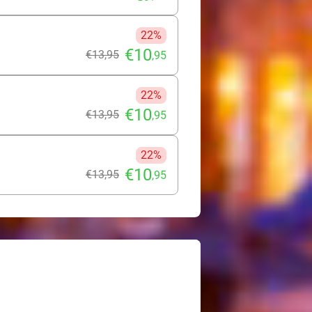
22%
€10
€13
,95
,95
22%
€10
€13
,95
,95
22%
€10
€13
,95
,95