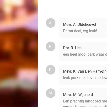
A.
Mevr. A. Oldeheuvel
Prima deal, erg leuk!
R.
Dhr. R. Hes
een heel mooi park waar d
K.
Mevr. K. Van Den Ham-Dr
leuk park met lieve medew
M.
Mevr. M. Wijcherd
Een prachtig landgoed met 
van de horeca is eenvoudi