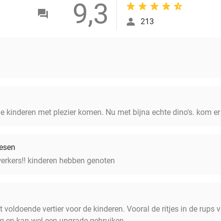
9,3
213
e kinderen met plezier komen. Nu met bijna echte dino's. kom er
iesen
erkers!! kinderen hebben genoten
voldoende vertier voor de kinderen. Vooral de ritjes in de rups 
g en kan wel een upgrade gebruiken.