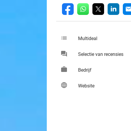
whatsapp
linkedin
fb
mai
list
keybo
Multideal
chat
keybo
Selectie van recensies
work
keybo
Bedrijf
language
keybo
Website