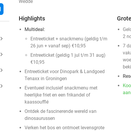
Wedde
l
Highlights
Grote
Multideal:
Gel
2 n
ard_arrow_right
Entreeticket + snackmenu (geldig t/m
26 jun + vanaf sep) €10,95
7 d
vak
ard_arrow_right
Entreeticket (geldig 1 jul t/m 31 aug)
woe
€10,95
bek
ard_arrow_right
Entreeticket voor Dinopark & Landgoed
Res
Tenaxx in Groningen
ard_arrow_right
Koo
Eventueel inclusief snackmenu met
aan
heerlijke friet en een frikandel of
kaassoufflé
Ontdek de fascinerende wereld van
dinosaurussen
Verken het bos en ontmoet levensgrote