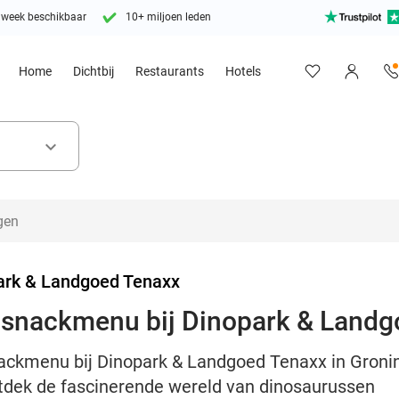
 week beschikbaar
10+ miljoen leden
Home
Dichtbij
Restaurants
Hotels
keyboard_arrow_down
ark & Landgoed Tenaxx
 + snackmenu bij Dinopark & Land
snackmenu bij Dinopark & Landgoed Tenaxx in Groni
ntdek de fascinerende wereld van dinosaurussen