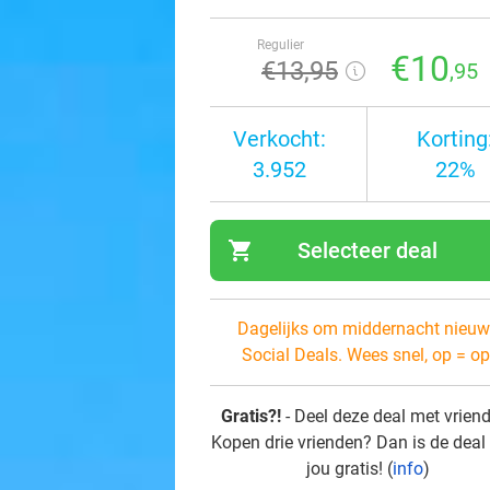
Regulier
€10
€13
,95
,95
Verkocht:
Korting
3.952
22%
shopping_cart
Selecteer deal
navi
Dagelijks om middernacht nieuw
Social Deals. Wees snel, op = op
Gratis?!
- Deel deze deal met vrien
Kopen drie vrienden? Dan is de deal
jou gratis! (
info
)