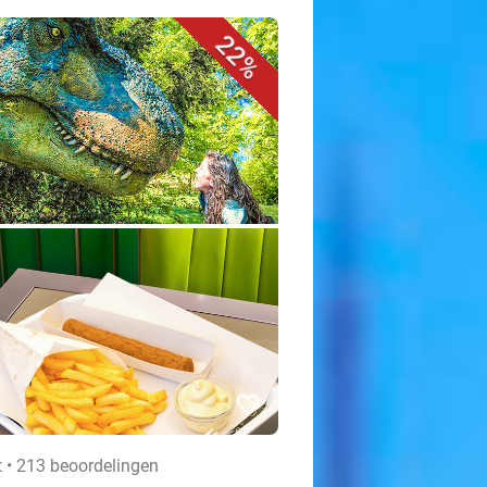
22%
favorite_border
t • 213 beoordelingen