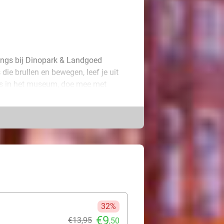
angs bij Dinopark & Landgoed
die brullen en bewegen, leef je uit
o's in het museum, doe mee met
 zwemvijver met strand, bootjes en
e bij Dinopark & Landgoed Tenaxx
nt, waar je geniet van een heerlijk
 een frikandel of een kaassoufflé.
etelijk avontuur!
32%
€9
€13
,95
,50