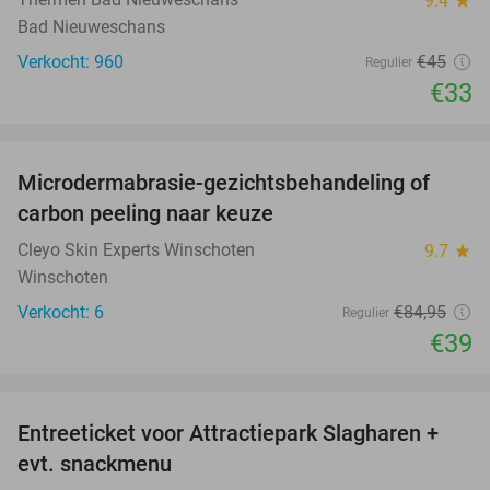
9.4
star
Bad Nieuweschans
Verkocht: 960
€45
Regulier
€33
favorite_border
Microdermabrasie-gezichtsbehandeling of
54%
carbon peeling naar keuze
Cleyo Skin Experts Winschoten
9.7
star
Winschoten
Verkocht: 6
€84
,95
Regulier
€39
favorite_border
Entreeticket voor Attractiepark Slagharen +
41%
evt. snackmenu