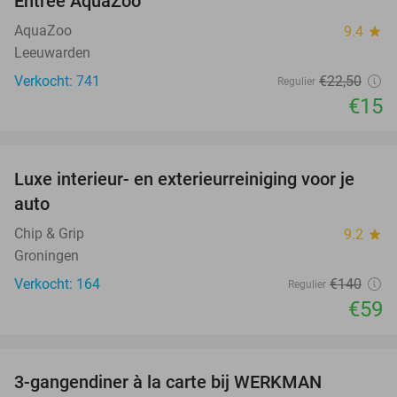
Entree AquaZoo
33%
AquaZoo
9.4
star
Leeuwarden
Verkocht: 741
€22
,50
Regulier
€15
favorite_border
Luxe interieur- en exterieurreiniging voor je
58%
auto
Chip & Grip
9.2
star
Groningen
Verkocht: 164
€140
Regulier
€59
favorite_border
3-gangendiner à la carte bij WERKMAN
40%