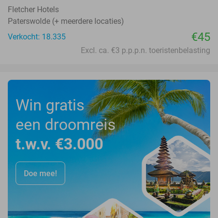
Fletcher Hotels
Paterswolde (+ meerdere locaties)
€45
Verkocht: 18.335
Excl. ca. €3 p.p.p.n. toeristenbelasting
Win gratis
een droomreis
t.w.v. €3.000
Doe mee!