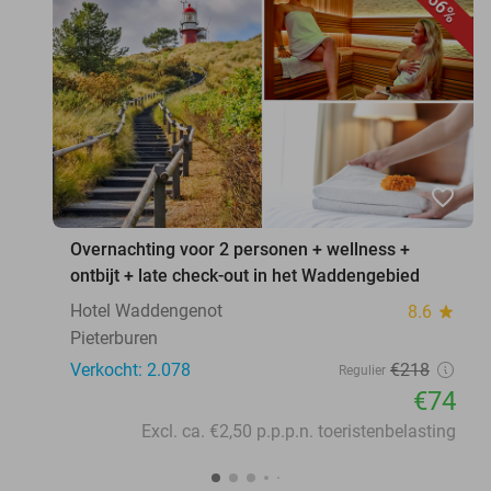
66%
favorite_border
Overnachting voor 2 personen + wellness +
ontbijt + late check-out in het Waddengebied
Hotel Waddengenot
8.6
star
Pieterburen
Verkocht: 2.078
€218
Regulier
€74
Excl. ca. €2,50 p.p.p.n. toeristenbelasting