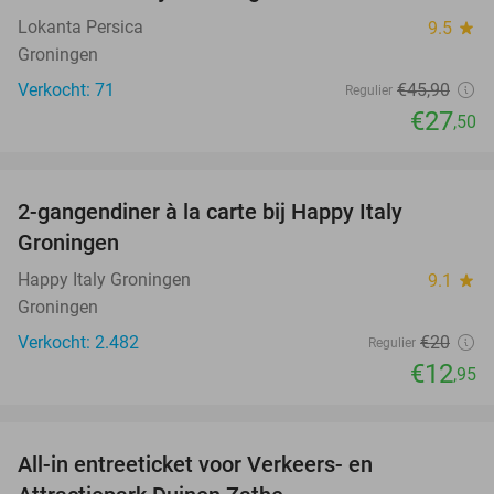
Lokanta Persica
9.5
star
Groningen
Verkocht: 71
€45
,90
Regulier
€27
,50
favorite_border
2-gangendiner à la carte bij Happy Italy
35%
Groningen
Happy Italy Groningen
9.1
star
Groningen
Verkocht: 2.482
€20
Regulier
€12
,95
favorite_border
All-in entreeticket voor Verkeers- en
15%