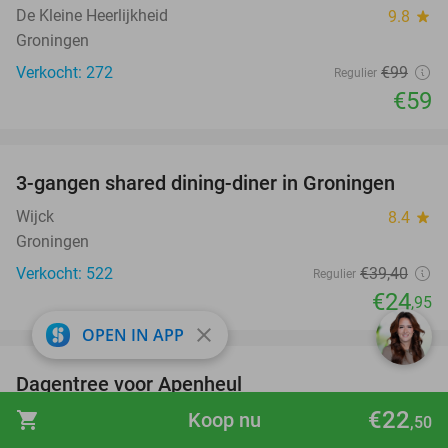
De Kleine Heerlijkheid
9.8
star
Groningen
Verkocht: 272
€99
Regulier
€59
favorite_border
3-gangen shared dining-diner in Groningen
37%
Wijck
8.4
star
Groningen
Verkocht: 522
€39
,40
Regulier
€24
,95
favorite_border
close
OPEN IN APP
Dagentree voor Apenheul
36%
€22
shopping_cart
Koop nu
Apenheul
9.3
star
,50
Apeldoorn