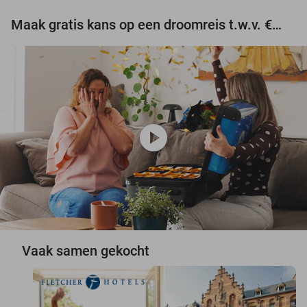
Maak gratis kans op een droomreis t.w.v. €3.000!
play_circle
Vaak samen gekocht