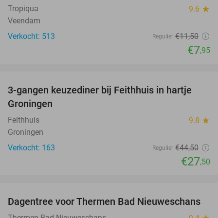
Tropiqua
9.6
star
Veendam
Verkocht: 513
€11
,50
Regulier
€7
,95
favorite_border
3-gangen keuzediner bij Feithhuis in hartje
38%
Groningen
Feithhuis
9.8
star
Groningen
Verkocht: 163
€44
,50
Regulier
€27
,50
favorite_border
Dagentree voor Thermen Bad Nieuweschans
27%
Thermen Bad Nieuweschans