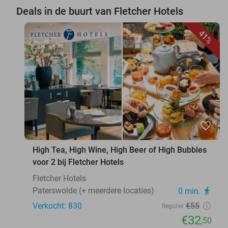
Deals in de buurt van Fletcher Hotels
41%
favorite_border
High Tea, High Wine, High Beer of High Bubbles
voor 2 bij Fletcher Hotels
Fletcher Hotels
Paterswolde (+ meerdere locaties)
0 min.
directions_walk
Verkocht: 830
€55
Regulier
€32
,50