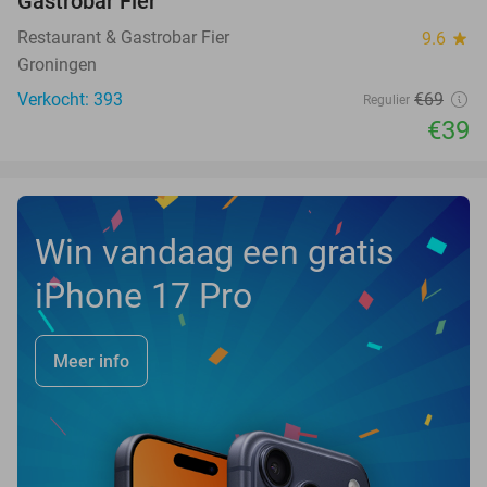
Gastrobar Fier
Restaurant & Gastrobar Fier
9.6
star
Groningen
Verkocht: 393
€69
Regulier
€39
Win vandaag een gratis
iPhone 17 Pro
Meer info