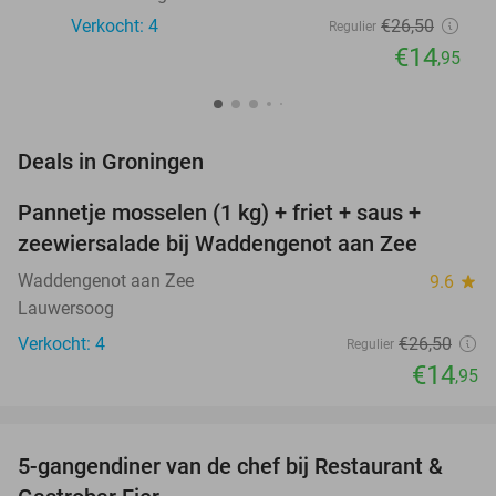
Verkocht: 4
€26
,50
Regulier
€14
,95
favorite_border
Deals in Groningen
Pannetje mosselen (1 kg) + friet + saus +
44%
NEW
zeewiersalade bij Waddengenot aan Zee
TODAY
Waddengenot aan Zee
9.6
star
Lauwersoog
Verkocht: 4
€26
,50
Regulier
€14
,95
favorite_border
5-gangendiner van de chef bij Restaurant &
43%