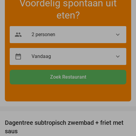
Voordelig spontaan uit
eten?
Zoek Restaurant
favorite_border
Dagentree subtropisch zwembad + friet met
31%
saus