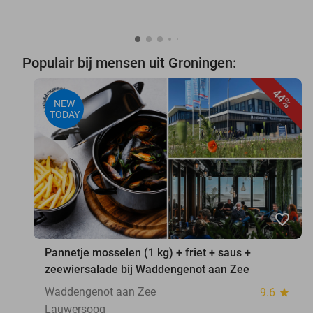
Populair bij mensen uit Groningen:
44%
NEW
TODAY
favorite_border
Pannetje mosselen (1 kg) + friet + saus +
zeewiersalade bij Waddengenot aan Zee
Waddengenot aan Zee
9.6
star
Lauwersoog