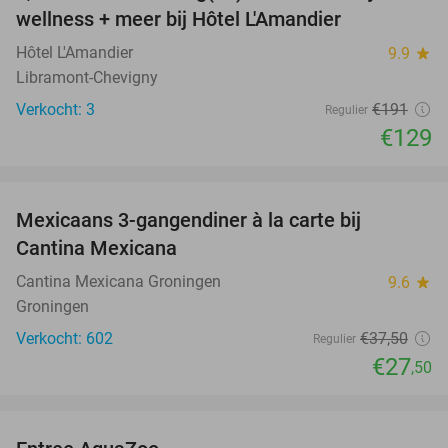
NEW
wellness + meer bij Hôtel L'Amandier
TODAY
Hôtel L'Amandier
9.9
star
Libramont-Chevigny
Verkocht: 3
€191
Regulier
€129
favorite_border
Mexicaans 3-gangendiner à la carte bij
27%
Cantina Mexicana
Cantina Mexicana Groningen
9.6
star
Groningen
Verkocht: 602
€37
,50
Regulier
€27
,50
favorite_border