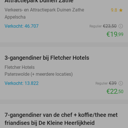
Attractiepark Duinen Zathe
Verkeers- en Attractiepark Duinen Zathe
9.8
star
Appelscha
Verkocht: 46.707
€23
,50
Regulier
€19
,99
favorite_border
3-gangendiner bij Fletcher Hotels
42%
Fletcher Hotels
Paterswolde (+ meerdere locaties)
Verkocht: 13.822
€39
Regulier
€22
,50
favorite_border
7-gangendiner van de chef + koffie/thee met
40%
friandises bij De Kleine Heerlijkheid