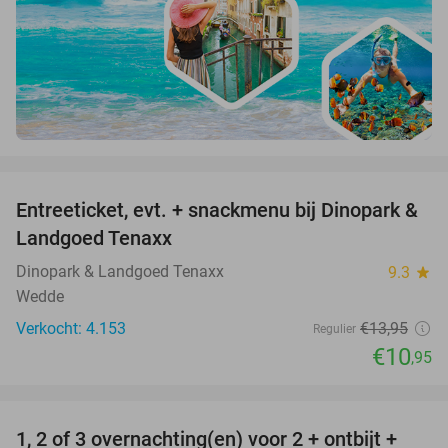
favorite_border
Entreeticket, evt. + snackmenu bij Dinopark &
22%
Landgoed Tenaxx
Dinopark & Landgoed Tenaxx
9.3
star
Wedde
Verkocht: 4.153
€13
,95
Regulier
€10
,95
favorite_border
1, 2 of 3 overnachting(en) voor 2 + ontbijt +
32%