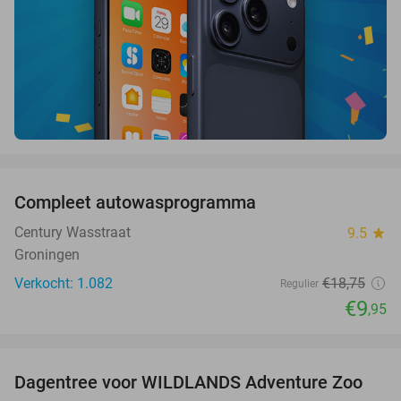
favorite_border
Compleet autowasprogramma
47%
Century Wasstraat
9.5
star
Groningen
Verkocht: 1.082
€18
,75
Regulier
€9
,95
favorite_border
Dagentree voor WILDLANDS Adventure Zoo
24%