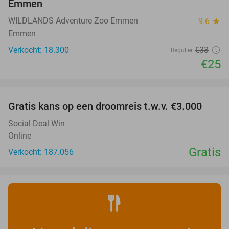
Emmen
WILDLANDS Adventure Zoo Emmen
9.6
star
Emmen
Verkocht: 18.300
€33
Regulier
€25
favorite_border
Gratis kans op een droomreis t.w.v. €3.000
Social Deal Win
Online
Gratis
Verkocht: 187.056