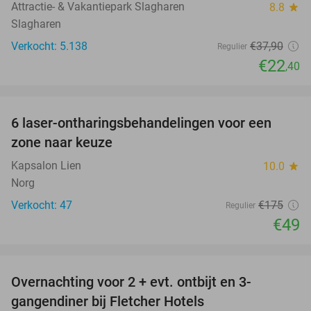
Attractie- & Vakantiepark Slagharen
8.8
star
Slagharen
Verkocht: 5.138
€37
,90
Regulier
€22
,40
favorite_border
6 laser-ontharingsbehandelingen voor een
72%
zone naar keuze
Kapsalon Lien
10.0
star
Norg
Verkocht: 47
€175
Regulier
€49
favorite_border
Overnachting voor 2 + evt. ontbijt en 3-
gangendiner bij Fletcher Hotels