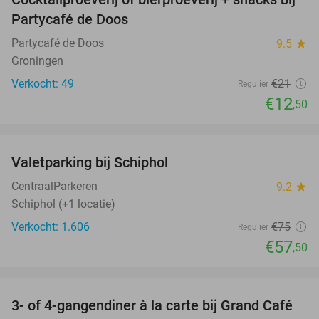
40%
Partycafé de Doos
Partycafé de Doos
9.5
star
Groningen
Verkocht: 49
€21
Regulier
€12
,50
favorite_border
Valetparking bij Schiphol
23%
CentraalParkeren
9.2
star
Schiphol (+1 locatie)
Verkocht: 1.606
€75
Regulier
€57
,50
favorite_border
3- of 4-gangendiner à la carte bij Grand Café
38%