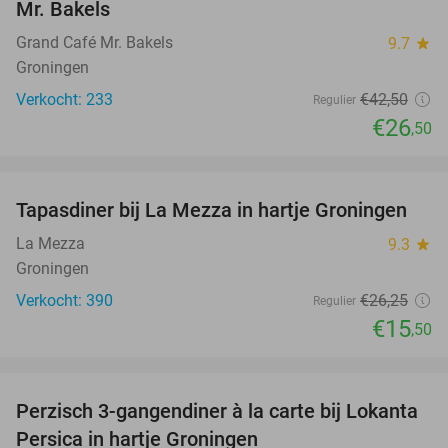
Mr. Bakels
Grand Café Mr. Bakels
9.7
star
Groningen
Verkocht: 233
€42
,50
Regulier
€26
,50
favorite_border
Tapasdiner bij La Mezza in hartje Groningen
41%
La Mezza
9.3
star
Groningen
Verkocht: 390
€26
,25
Regulier
€15
,50
favorite_border
Perzisch 3-gangendiner à la carte bij Lokanta
40%
Persica in hartje Groningen