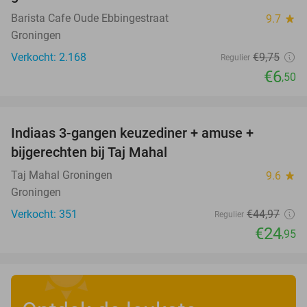
Barista Cafe Oude Ebbingestraat
9.7
star
Groningen
Verkocht: 2.168
€9
,75
Regulier
€6
,50
favorite_border
Indiaas 3-gangen keuzediner + amuse +
45%
bijgerechten bij Taj Mahal
Taj Mahal Groningen
9.6
star
Groningen
Verkocht: 351
€44
,97
Regulier
€24
,95