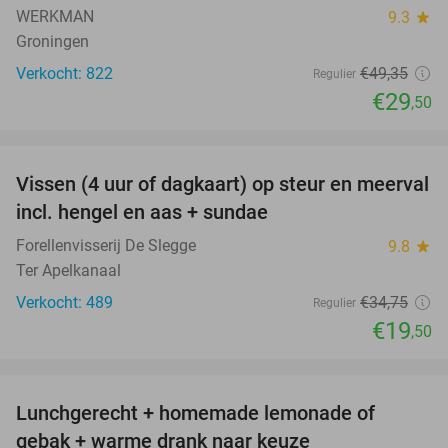
WERKMAN
9.3
star
Groningen
Verkocht: 822
€49
,35
Regulier
€29
,50
favorite_border
Vissen (4 uur of dagkaart) op steur en meerval
44%
incl. hengel en aas + sundae
Forellenvisserij De Slegge
9.8
star
Ter Apelkanaal
Verkocht: 489
€34
,75
Regulier
€19
,50
favorite_border
Lunchgerecht + homemade lemonade of
33%
gebak + warme drank naar keuze