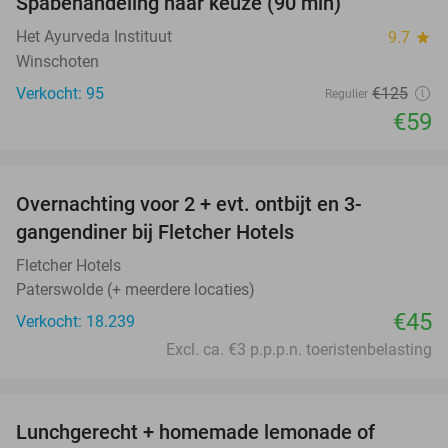
Spabehandeling naar keuze (90 min)
53%
Het Ayurveda Instituut
9.7
star
Winschoten
Verkocht: 95
€125
Regulier
€59
favorite_border
Overnachting voor 2 + evt. ontbijt en 3-
gangendiner bij Fletcher Hotels
Fletcher Hotels
Paterswolde (+ meerdere locaties)
€45
Verkocht: 18.239
Excl. ca. €3 p.p.p.n. toeristenbelasting
favorite_border
Lunchgerecht + homemade lemonade of
33%