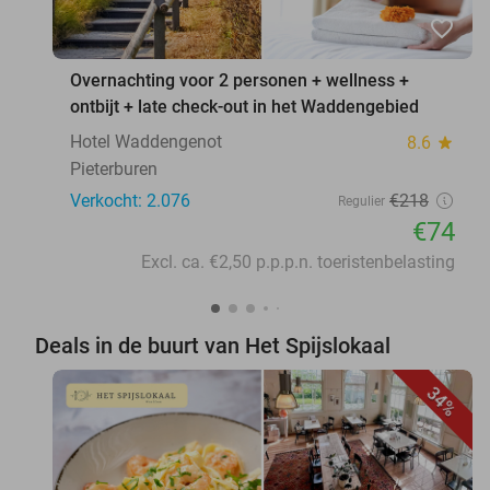
favorite_border
Overnachting voor 2 personen + wellness +
ontbijt + late check-out in het Waddengebied
Hotel Waddengenot
8.6
star
Pieterburen
Verkocht: 2.076
€218
Regulier
€74
Excl. ca. €2,50 p.p.p.n. toeristenbelasting
Deals in de buurt van Het Spijslokaal
34%