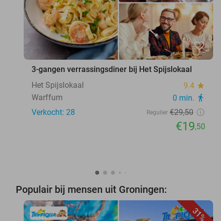
favorite_border
3-gangen verrassingsdiner bij Het Spijslokaal
Het Spijslokaal
9.4
star
Warffum
0 min.
directions_walk
Verkocht: 28
€29
,50
Regulier
€19
,50
Populair bij mensen uit Groningen:
31%