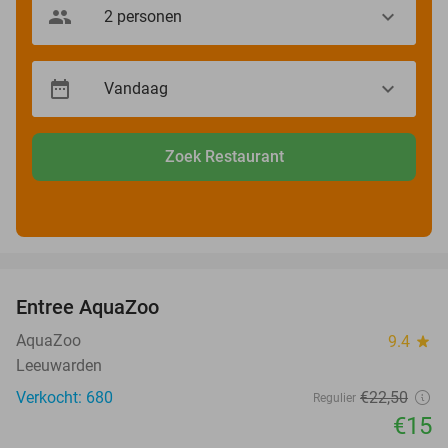
Zoek Restaurant
favorite_border
Entree AquaZoo
33%
AquaZoo
9.4
star
Leeuwarden
Verkocht: 680
€22
,50
Regulier
€15