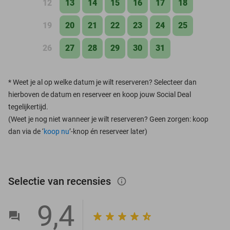
12
13
14
15
16
17
18
19
20
21
22
23
24
25
26
27
28
29
30
31
*
Weet je al op welke datum je wilt reserveren? Selecteer dan
hierboven de datum en reserveer en koop jouw Social Deal
tegelijkertijd.
(Weet je nog niet wanneer je wilt reserveren? Geen zorgen: koop
dan via de ‘
koop nu
’-knop én reserveer later)
Selectie van recensies
info_outlined
9,4