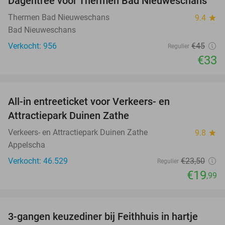
Dagentree voor Thermen Bad Nieuweschans
27%
Thermen Bad Nieuweschans
9.4
star
Bad Nieuweschans
Verkocht: 956
€45
Regulier
€33
favorite_border
All-in entreeticket voor Verkeers- en
15%
Attractiepark Duinen Zathe
Verkeers- en Attractiepark Duinen Zathe
9.8
star
Appelscha
Verkocht: 46.529
€23
,50
Regulier
€19
,99
favorite_border
3-gangen keuzediner bij Feithhuis in hartje
38%