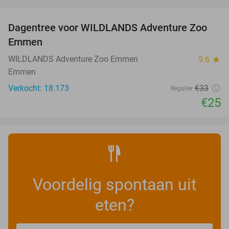
favorite_border
Dagentree voor WILDLANDS Adventure Zoo
24%
Emmen
WILDLANDS Adventure Zoo Emmen
9.6
star
Emmen
Verkocht: 18.173
€33
Regulier
€25
Voordelig spontaan uit
eten?