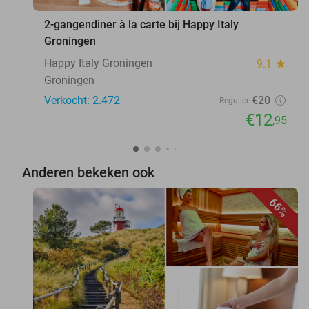
2-gangendiner à la carte bij Happy Italy
Groningen
Happy Italy Groningen
9.1
star
Groningen
Verkocht: 2.472
€20
Regulier
€12
,95
Anderen bekeken ook
66%