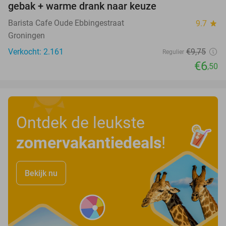
gebak + warme drank naar keuze
Barista Cafe Oude Ebbingestraat
9.7
star
Groningen
Verkocht: 2.161
€9
,75
Regulier
€6
,50
Ontdek de leukste
zomervakantiedeals
!
Bekijk nu