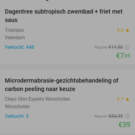
Dagentree subtropisch zwembad + friet met
31%
saus
Tropiqua
9.6
star
Veendam
Verkocht: 448
€11
,50
Regulier
€7
,95
favorite_border
Microdermabrasie-gezichtsbehandeling of
54%
NEW
carbon peeling naar keuze
TODAY
Cleyo Skin Experts Winschoten
9.7
star
Winschoten
Verkocht: 5
€84
,95
Regulier
€39