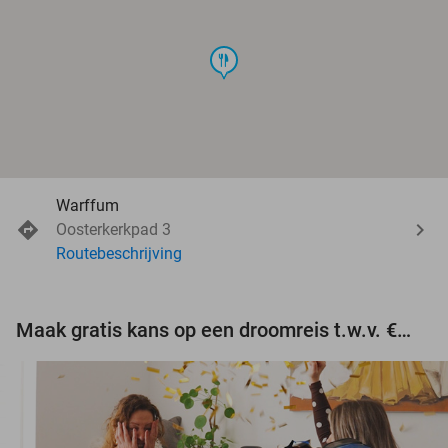
food
Warffum
Oosterkerkpad 3
Routebeschrijving
Maak gratis kans op een droomreis t.w.v. €3.000!