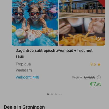
favorite_border
Dagentree subtropisch zwembad + friet met
saus
Tropiqua
9.6
star
Veendam
Verkocht: 448
€11
,50
Regulier
€7
,95
favorite_border
Deals in Groningen