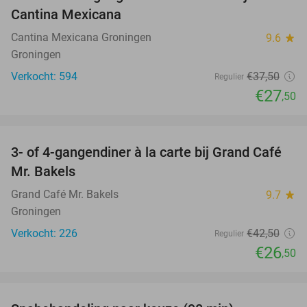
27%
Cantina Mexicana
Cantina Mexicana Groningen
9.6
star
Groningen
Verkocht: 594
€37
,50
Regulier
€27
,50
favorite_border
3- of 4-gangendiner à la carte bij Grand Café
38%
Mr. Bakels
Grand Café Mr. Bakels
9.7
star
Groningen
Verkocht: 226
€42
,50
Regulier
€26
,50
favorite_border