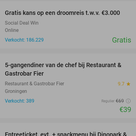
Gratis kans op een droomreis t.w.v. €3.000
Social Deal Win
Online
Gratis
Verkocht: 186.229
favorite_border
5-gangendiner van de chef bij Restaurant &
43%
Gastrobar Fier
Restaurant & Gastrobar Fier
9.7
star
Groningen
Verkocht: 389
€69
Regulier
€39
favorite_border
Entreeticket, evt. + snackmenu bij Dinopark &