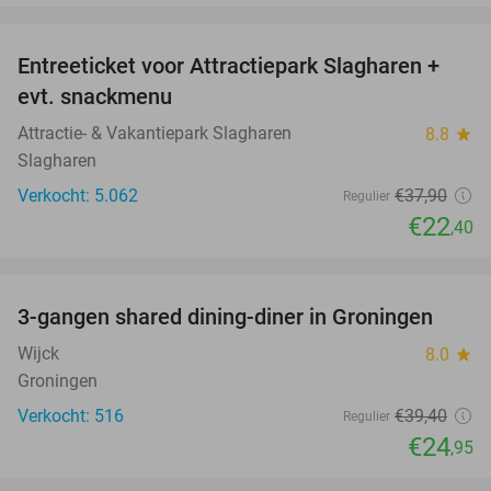
favorite_border
Entreeticket voor Attractiepark Slagharen +
41%
evt. snackmenu
Attractie- & Vakantiepark Slagharen
8.8
star
Slagharen
Verkocht: 5.062
€37
,90
Regulier
€22
,40
favorite_border
3-gangen shared dining-diner in Groningen
37%
Wijck
8.0
star
Groningen
Verkocht: 516
€39
,40
Regulier
€24
,95
favorite_border