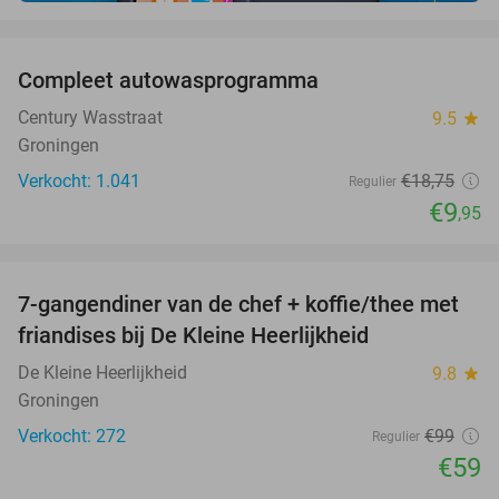
favorite_border
Compleet autowasprogramma
47%
Century Wasstraat
9.5
star
Groningen
Verkocht: 1.041
€18
,75
Regulier
€9
,95
favorite_border
7-gangendiner van de chef + koffie/thee met
40%
friandises bij De Kleine Heerlijkheid
De Kleine Heerlijkheid
9.8
star
Groningen
Verkocht: 272
€99
Regulier
€59