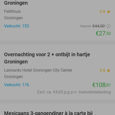
Groningen
Feithhuis
9.8
star
Groningen
Verkocht: 153
€44
,50
Regulier
€27
,50
favorite_border
Overnachting voor 2 + ontbijt in hartje
Groningen
Leonardo Hotel Groningen City Center
9.8
star
Groningen
€108
Verkocht: 176
,81
Excl. ca. €4,65 p.p.p.n. toeristenbelasting
favorite_border
Mexicaans 3-gangendiner à la carte bij