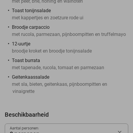
met peer, brie, honing en walnoten
Toast tonijnsalade
met kappertjes en zoetzure rode ui
Broodje carpaccio
met rucola, parmezaan, pijnboompitten en truffelmayo
12-uurtje
broodje kroket en broodje tonijnsalade
Toast burrata
met tapenade, rucola, tomaat en parmezaan
Geitenkaassalade
met sla, bieten, geitenkaas, pijnboompitten en
vinaigrette
Beschikbaarheid
Aantal personen: