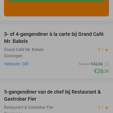
favorite_border
3- of 4-gangendiner à la carte bij Grand Café
38%
Mr. Bakels
Grand Café Mr. Bakels
9.7
star
Groningen
Verkocht: 200
€42
,50
Regulier
€26
,50
favorite_border
5-gangendiner van de chef bij Restaurant &
43%
Gastrobar Fier
Restaurant & Gastrobar Fier
9.7
star