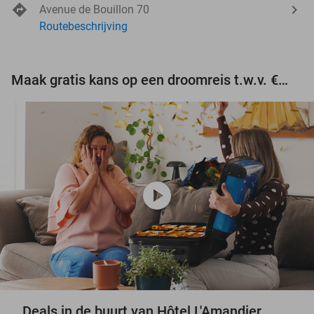
Avenue de Bouillon 70
Routebeschrijving
Maak gratis kans op een droomreis t.w.v. €3.000!
play_circle
Deals in de buurt van Hôtel L'Amandier