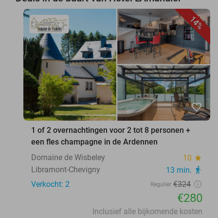
14%
favorite_border
1 of 2 overnachtingen voor 2 tot 8 personen +
een fles champagne in de Ardennen
Domaine de Wisbeley
10
star
Libramont-Chevigny
13 min.
directions_walk
Verkocht: 2
€324
Regulier
€280
Inclusief alle bijkomende kosten