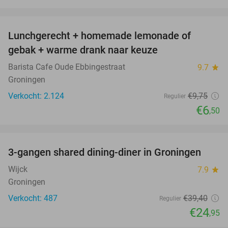
favorite_border
Lunchgerecht + homemade lemonade of
33%
gebak + warme drank naar keuze
Barista Cafe Oude Ebbingestraat
9.7
star
Groningen
Verkocht: 2.124
€9
,75
Regulier
€6
,50
favorite_border
3-gangen shared dining-diner in Groningen
37%
Wijck
7.9
star
Groningen
Verkocht: 487
€39
,40
Regulier
€24
,95