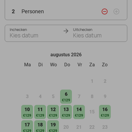
remove_circle_outline
add_circle_outline
2
Personen
Inchecken
Uitchecken
Kies datum
Kies datum
augustus 2026
Ma
Di
Wo
Do
Vr
Za
Zo
1
2
6
3
4
5
7
8
9
€129
10
11
12
13
14
16
15
€129
€129
€129
€129
€129
€129
17
18
19
20
21
22
23
€129
€129
€129