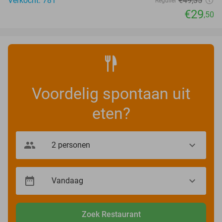
Verkocht: 781
€49
,35
Regulier
€29
,50
Voordelig spontaan uit
eten?
Zoek Restaurant