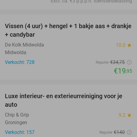
Excl. ca. €3 p.p.p.n. toeristenbelasting
favorite_border
Vissen (4 uur) + hengel + 1 bakje aas + drankje
43%
+ candybar
De Kolk Midwolda
10.0
star
Midwolda
Verkocht: 728
€34
,75
Regulier
€19
,95
favorite_border
Luxe interieur- en exterieurreiniging voor je
58%
auto
Chip & Grip
9.2
star
Groningen
Verkocht: 157
€140
Regulier