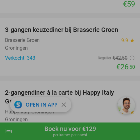
€59
favorite_border
3-gangen keuzediner bij Brasserie Groen
38%
Brasserie Groen
9.9
star
Groningen
Verkocht: 343
€42
,50
Regulier
€26
,50
favorite_border
2-gangendiner à la carte bij Happy Italy
35%
Groningen
close
OPEN IN APP
Happy Italy Groningen
9.1
star
Groningen
Boek nu voor €129
Verkocht: 2.413
€20
hotel
shopping_cart
Boek nu
navigate_next
Regulier
per kamer, per nacht
€12
,95