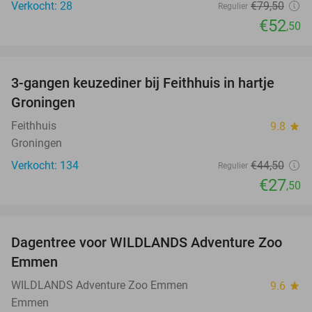
Verkocht: 28
€79
,50
Regulier
€52
,50
favorite_border
3-gangen keuzediner bij Feithhuis in hartje
38%
Groningen
Feithhuis
9.8
star
Groningen
Verkocht: 134
€44
,50
Regulier
€27
,50
favorite_border
Dagentree voor WILDLANDS Adventure Zoo
24%
Emmen
WILDLANDS Adventure Zoo Emmen
9.6
star
Emmen