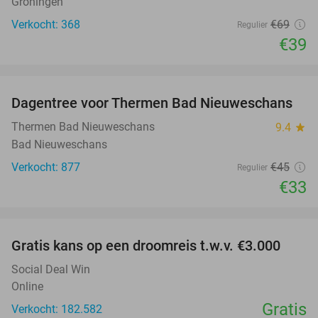
Groningen
Verkocht: 368
€69
Regulier
€39
favorite_border
Dagentree voor Thermen Bad Nieuweschans
27%
Thermen Bad Nieuweschans
9.4
star
Bad Nieuweschans
Verkocht: 877
€45
Regulier
€33
favorite_border
Gratis kans op een droomreis t.w.v. €3.000
Social Deal Win
Online
Gratis
Verkocht: 182.582