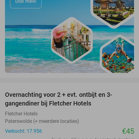
Doe mee!
favorite_border
Overnachting voor 2 + evt. ontbijt en 3-
gangendiner bij Fletcher Hotels
Fletcher Hotels
Paterswolde (+ meerdere locaties)
€45
Verkocht: 17.956