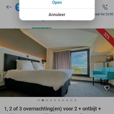
Open
7 dagen per week beschikbaar
10+ miljoen leden
Annuleer
Bereikbaar tot 23:00
9,4
op basis van
205.869 reviews
Ontdek 15.000+ deals
32%
7 dagen per week beschikbaar
10+ miljoen leden
favorite_border
1, 2 of 3 overnachting(en) voor 2 + ontbijt +