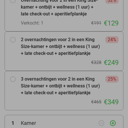
Overnachting voor 2 in een King Size-
32%
kamer + ontbijt + wellness (1 uur) +
late check-out + aperitiefplankje
€129
Verkocht: 1
€191
2 overnachtingen voor 2 in een King
24%
Size-kamer + ontbijt + wellness (1 uur)
+ late check-out + aperitiefplankje
€249
€328
3 overnachtingen voor 2 in een King
25%
Size-kamer + ontbijt + wellness (1 uur)
+ late check-out + aperitiefplankje
€349
€465
remove_circle_outline
add_circle_outline
1
Kamer