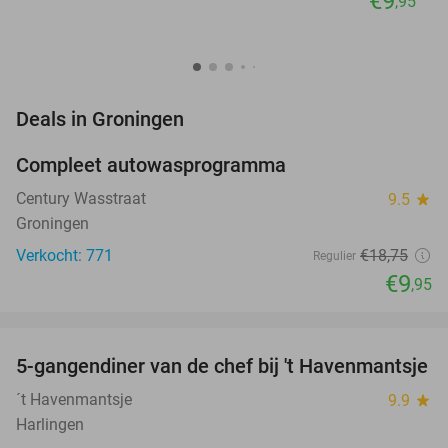
€9
,95
favorite_border
Deals in Groningen
Compleet autowasprogramma
47%
Century Wasstraat
9.5
star
Groningen
Verkocht: 771
€18
,75
Regulier
€9
,95
favorite_border
5-gangendiner van de chef bij 't Havenmantsje
34%
NEW
TODAY
´t Havenmantsje
9.9
star
Harlingen