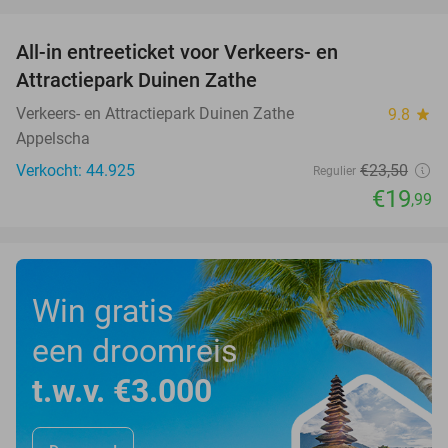
favorite_border
All-in entreeticket voor Verkeers- en
15%
Attractiepark Duinen Zathe
Verkeers- en Attractiepark Duinen Zathe
9.8
star
Appelscha
Verkocht: 44.925
€23
,50
Regulier
€19
,99
Win gratis
een droomreis
t.w.v. €3.000