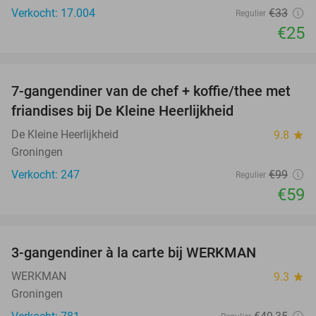
Verkocht: 17.004
€33
Regulier
€25
favorite_border
7-gangendiner van de chef + koffie/thee met
40%
friandises bij De Kleine Heerlijkheid
De Kleine Heerlijkheid
9.8
star
Groningen
Verkocht: 247
€99
Regulier
€59
favorite_border
3-gangendiner à la carte bij WERKMAN
40%
WERKMAN
9.3
star
Groningen