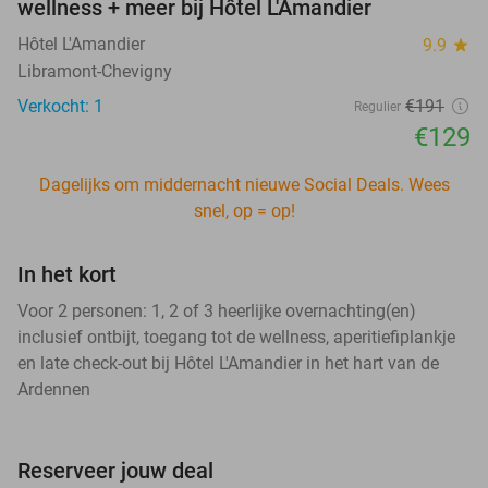
wellness + meer bij Hôtel L'Amandier
Hôtel L'Amandier
9.9
star
Libramont-Chevigny
Verkocht: 1
€191
Regulier
€129
Dagelijks om middernacht nieuwe Social Deals. Wees
snel, op = op!
In het kort
Voor 2 personen: 1, 2 of 3 heerlijke overnachting(en)
inclusief ontbijt, toegang tot de wellness, aperitiefiplankje
en late check-out bij Hôtel L'Amandier in het hart van de
Ardennen
Reserveer jouw deal