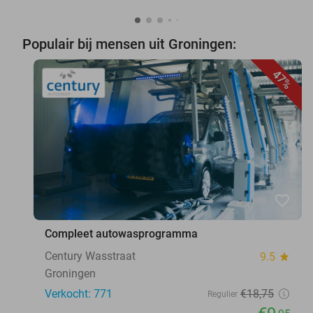
Populair bij mensen uit Groningen:
47%
favorite_border
Compleet autowasprogramma
Century Wasstraat
9.5
star
Groningen
Verkocht: 771
€18
,75
Regulier