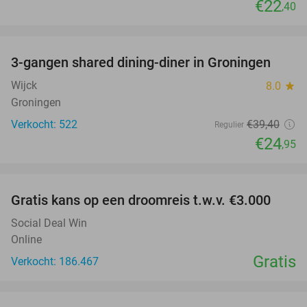
€22
,40
favorite_border
3-gangen shared dining-diner in Groningen
37%
Wijck
8.0
star
Groningen
Verkocht: 522
€39
,40
Regulier
€24
,95
favorite_border
Gratis kans op een droomreis t.w.v. €3.000
Social Deal Win
Online
Gratis
Verkocht: 186.467
favorite_border