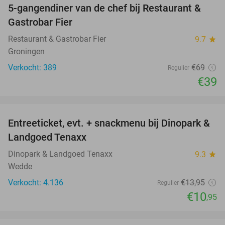
5-gangendiner van de chef bij Restaurant &
43%
Gastrobar Fier
Restaurant & Gastrobar Fier
9.7
star
Groningen
Verkocht: 389
€69
Regulier
€39
favorite_border
Entreeticket, evt. + snackmenu bij Dinopark &
22%
Landgoed Tenaxx
Dinopark & Landgoed Tenaxx
9.3
star
Wedde
Verkocht: 4.136
€13
,95
Regulier
€10
,95
favorite_border