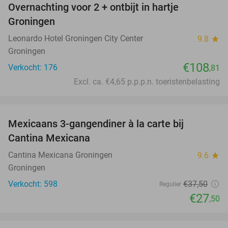
Overnachting voor 2 + ontbijt in hartje
Groningen
Leonardo Hotel Groningen City Center
9.8
star
Groningen
€108
Verkocht: 176
,81
Excl. ca. €4,65 p.p.p.n. toeristenbelasting
favorite_border
Mexicaans 3-gangendiner à la carte bij
27%
Cantina Mexicana
Cantina Mexicana Groningen
9.6
star
Groningen
Verkocht: 598
€37
,50
Regulier
€27
,50
favorite_border