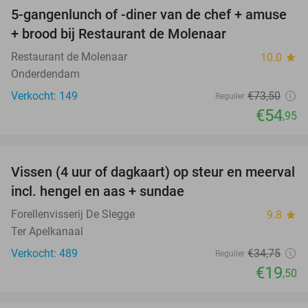
5-gangenlunch of -diner van de chef + amuse
25%
+ brood bij Restaurant de Molenaar
Restaurant de Molenaar
10.0
star
Onderdendam
Verkocht: 149
€73
,50
Regulier
€54
,95
favorite_border
Vissen (4 uur of dagkaart) op steur en meerval
44%
incl. hengel en aas + sundae
Forellenvisserij De Slegge
9.8
star
Ter Apelkanaal
Verkocht: 489
€34
,75
Regulier
€19
,50
favorite_border