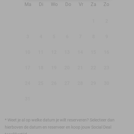
Ma
Di
Wo
Do
Vr
Za
Zo
1
2
3
4
5
6
7
8
9
10
11
12
13
14
15
16
17
18
19
20
21
22
23
24
25
26
27
28
29
30
31
*
Weet je al op welke datum je wilt reserveren? Selecteer dan
hierboven de datum en reserveer en koop jouw Social Deal