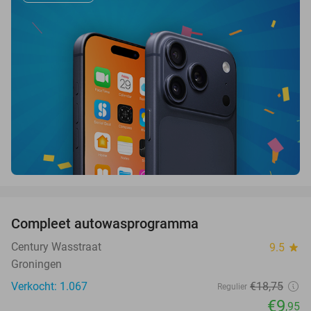
favorite_border
Compleet autowasprogramma
47%
Century Wasstraat
9.5
star
Groningen
Verkocht: 1.067
€18
,75
Regulier
€9
,95