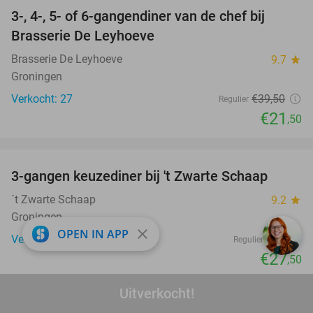
3-, 4-, 5- of 6-gangendiner van de chef bij
46%
Brasserie De Leyhoeve
Brasserie De Leyhoeve
9.7
star
Groningen
Verkocht: 27
€39
,50
Regulier
€21
,50
favorite_border
3-gangen keuzediner bij 't Zwarte Schaap
33%
´t Zwarte Schaap
9.2
star
Groningen
close
OPEN IN APP
Verkocht: 191
€41
Regulier
€27
,50
favorite_border
Uitverkocht!