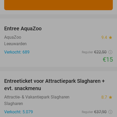
favorite_border
Entree AquaZoo
33%
AquaZoo
9.4
star
Leeuwarden
Verkocht: 689
€22
,50
Regulier
€15
favorite_border
Entreeticket voor Attractiepark Slagharen +
41%
evt. snackmenu
Attractie- & Vakantiepark Slagharen
8.7
star
Slagharen
Verkocht: 5.079
€37
,90
Regulier