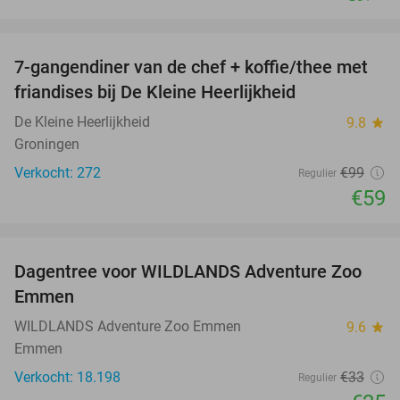
favorite_border
7-gangendiner van de chef + koffie/thee met
40%
friandises bij De Kleine Heerlijkheid
De Kleine Heerlijkheid
9.8
star
Groningen
Verkocht: 272
€99
Regulier
€59
favorite_border
Dagentree voor WILDLANDS Adventure Zoo
24%
Emmen
WILDLANDS Adventure Zoo Emmen
9.6
star
Emmen
Verkocht: 18.198
€33
Regulier