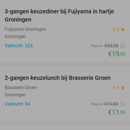
3-gangen keuzediner bij Fujiyama in hartje
40%
Groningen
Fujiyama Groningen
9.4
star
Groningen
Verkocht: 324
€33
,35
Regulier
€19
,95
favorite_border
2-gangen keuzelunch bij Brasserie Groen
40%
Brasserie Groen
9.9
star
Groningen
Verkocht: 84
€19
,85
Regulier
€11
,95
favorite_border