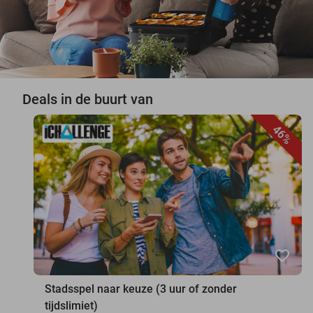
Deals in de buurt van
46%
favorite_border
Stadsspel naar keuze (3 uur of zonder
tijdslimiet)