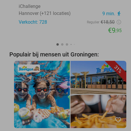
iChallenge
Hannover (+121 locaties)
9 min.
directions_walk
Verkocht: 728
€18
,50
Regulier
€9
,95
Populair bij mensen uit Groningen:
31%
favorite_border