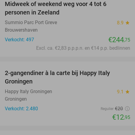
Midweek of weekend weg voor 4 tot 6
personen in Zeeland
Summio Parc Port Greve
8.9
star
Brouwershaven
€244
Verkocht: 497
,75
Excl. ca. €2,83 p.p.p.n. en €14 p.p. bedlinnen
favorite_border
2-gangendiner à la carte bij Happy Italy
35%
Groningen
Happy Italy Groningen
9.1
star
Groningen
Verkocht: 2.480
€20
Regulier
€12
,95
favorite_border