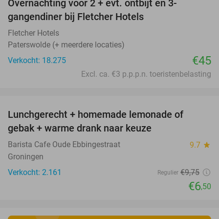
Overnachting voor 2 + evt. ontbijt en 3-
gangendiner bij Fletcher Hotels
Fletcher Hotels
Paterswolde (+ meerdere locaties)
€45
Verkocht: 18.275
Excl. ca. €3 p.p.p.n. toeristenbelasting
favorite_border
Lunchgerecht + homemade lemonade of
33%
gebak + warme drank naar keuze
Barista Cafe Oude Ebbingestraat
9.7
star
Groningen
Verkocht: 2.161
€9
,75
Regulier
€6
,50