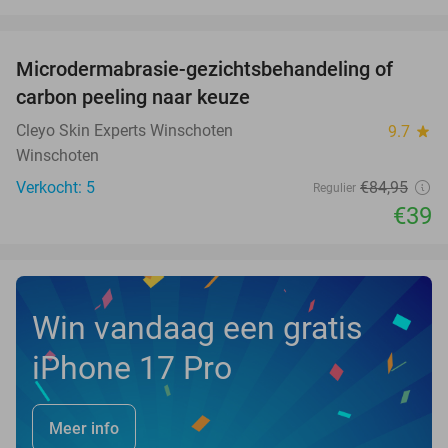
favorite_border
Microdermabrasie-gezichtsbehandeling of
54%
NEW
carbon peeling naar keuze
TODAY
Cleyo Skin Experts Winschoten
9.7
star
Winschoten
Verkocht: 5
€84
,95
Regulier
€39
Win vandaag een gratis
iPhone 17 Pro
Meer info