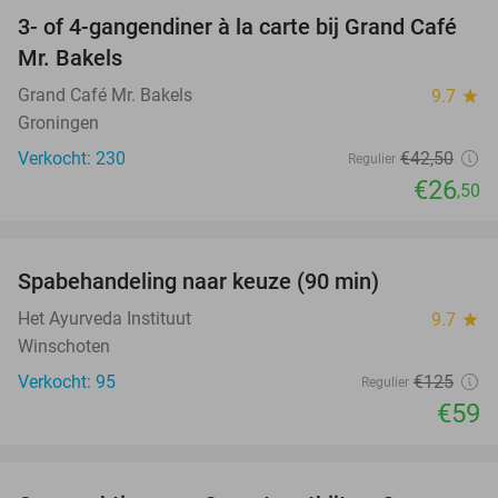
3- of 4-gangendiner à la carte bij Grand Café
38%
Mr. Bakels
Grand Café Mr. Bakels
9.7
star
Groningen
Verkocht: 230
€42
,50
Regulier
€26
,50
favorite_border
Spabehandeling naar keuze (90 min)
53%
Het Ayurveda Instituut
9.7
star
Winschoten
Verkocht: 95
€125
Regulier
€59
favorite_border