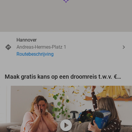
Hannover
Andreas-Hermes-Platz 1
Routebeschrijving
Maak gratis kans op een droomreis t.w.v. €3.000!
play_circle