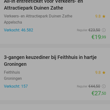
All-in entreeticket voor Verkeers- en
15%
Attractiepark Duinen Zathe
Verkeers- en Attractiepark Duinen Zathe
9.8
star
Appelscha
Verkocht: 46.582
€23
,50
Regulier
€19
,99
favorite_border
3-gangen keuzediner bij Feithhuis in hartje
38%
Groningen
Feithhuis
9.8
star
Groningen
Verkocht: 157
€44
,50
Regulier
€27
,50
favorite_border