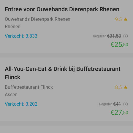
Entree voor Ouwehands Dierenpark Rhenen
19%
Ouwehands Dierenpark Rhenen
9.5
star
Rhenen
Verkocht: 3.833
€31
,50
Regulier
€25
,50
favorite_border
All-You-Can-Eat & Drink bij Buffetrestaurant
33%
Flinck
Buffetrestaurant Flinck
8.5
star
Assen
Verkocht: 3.202
€41
Regulier
€27
,50
favorite_border