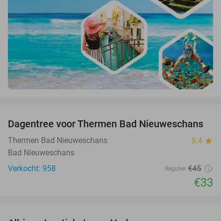
favorite_border
Dagentree voor Thermen Bad Nieuweschans
27%
Thermen Bad Nieuweschans
9.4
star
Bad Nieuweschans
Verkocht: 958
€45
Regulier
€33
favorite_border