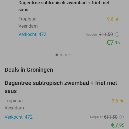
Dagentree subtropisch zwembad + friet met
saus
Tropiqua
9.6
star
Veendam
Verkocht: 472
€11
,50
Regulier
€7
,95
favorite_border
Deals in Groningen
Dagentree subtropisch zwembad + friet met
31%
saus
Tropiqua
9.6
star
Veendam
Verkocht: 472
€11
,50
Regulier
€7
,95