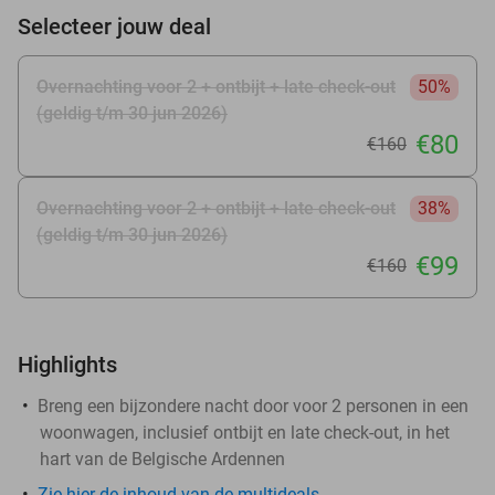
Selecteer jouw deal
Overnachting voor 2 + ontbijt + late check-out
50%
(geldig t/m 30 jun 2026)
€80
€160
Overnachting voor 2 + ontbijt + late check-out
38%
(geldig t/m 30 jun 2026)
€99
€160
Highlights
Breng een bijzondere nacht door voor 2 personen in een
woonwagen, inclusief ontbijt en late check-out, in het
hart van de Belgische Ardennen
Zie hier de inhoud van de multideals