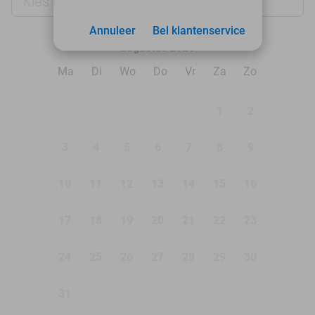
Kies datum
Kies datum
Annuleer
Bel klantenservice
augustus 2026
Ma
Di
Wo
Do
Vr
Za
Zo
1
2
3
4
5
6
7
8
9
10
11
12
13
14
15
16
17
18
19
20
21
22
23
24
25
26
27
28
29
30
31