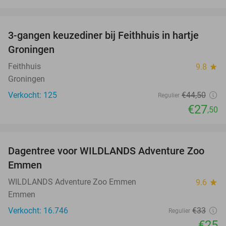
favorite_border
3-gangen keuzediner bij Feithhuis in hartje
38%
Groningen
Feithhuis
9.8
star
Groningen
Verkocht: 125
€44
,50
Regulier
€27
,50
favorite_border
Dagentree voor WILDLANDS Adventure Zoo
24%
Emmen
WILDLANDS Adventure Zoo Emmen
9.6
star
Emmen
Verkocht: 16.746
€33
Regulier
€25