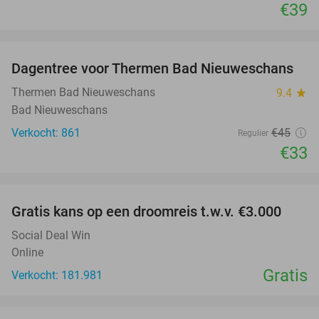
€39
favorite_border
Dagentree voor Thermen Bad Nieuweschans
27%
Thermen Bad Nieuweschans
9.4
star
Bad Nieuweschans
Verkocht: 861
€45
Regulier
€33
favorite_border
Gratis kans op een droomreis t.w.v. €3.000
Social Deal Win
Online
Gratis
Verkocht: 181.981
favorite_border