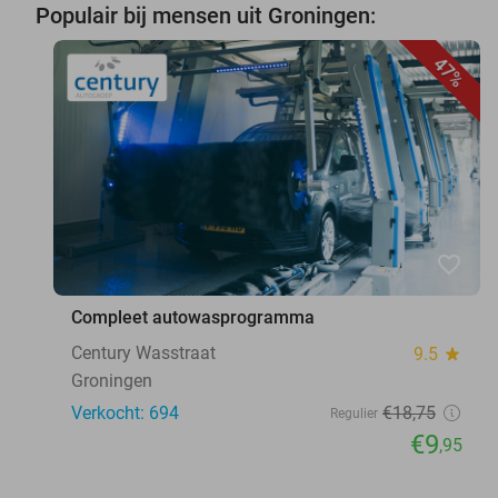
Populair bij mensen uit Groningen:
47%
favorite_border
Compleet autowasprogramma
Century Wasstraat
9.5
star
Groningen
Verkocht: 694
€18
,75
Regulier
€9
,95