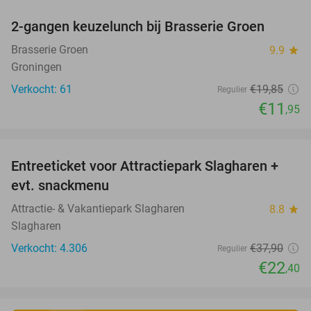
2-gangen keuzelunch bij Brasserie Groen
40%
Brasserie Groen
9.9
star
Groningen
Verkocht: 61
€19
,85
Regulier
€11
,95
favorite_border
Entreeticket voor Attractiepark Slagharen +
41%
evt. snackmenu
Attractie- & Vakantiepark Slagharen
8.8
star
Slagharen
Verkocht: 4.306
€37
,90
Regulier
€22
,40