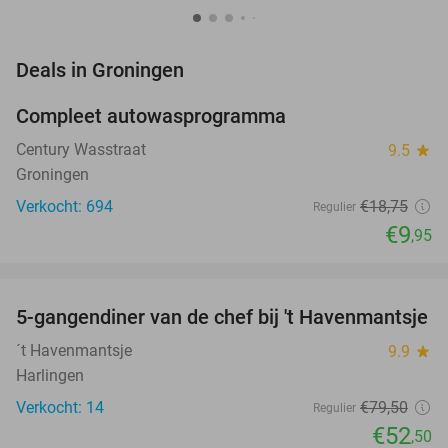
favorite_border
Deals in Groningen
Compleet autowasprogramma
47%
Century Wasstraat
9.5
star
Groningen
Verkocht: 694
€18
,75
Regulier
€9
,95
favorite_border
5-gangendiner van de chef bij 't Havenmantsje
34%
NEW
TODAY
´t Havenmantsje
9.9
star
Harlingen
Verkocht: 14
€79
,50
Regulier
€52
,50