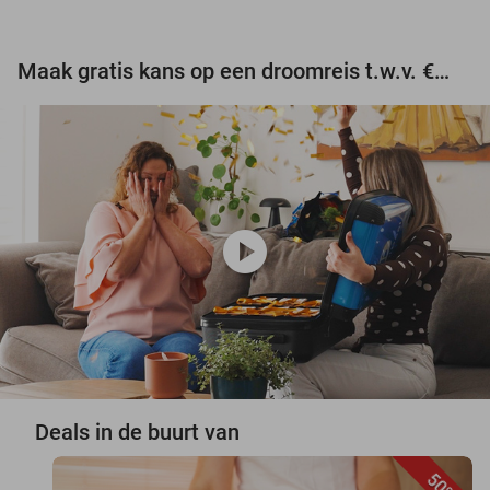
Maak gratis kans op een droomreis t.w.v. €3.000!
play_circle
Deals in de buurt van
50%