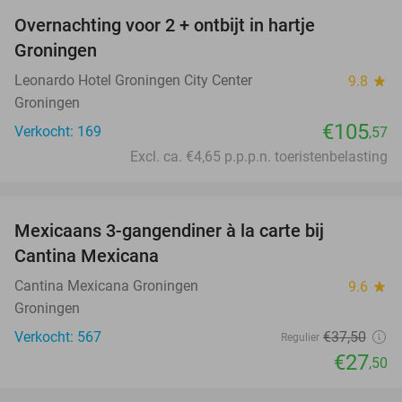
Overnachting voor 2 + ontbijt in hartje
Groningen
Leonardo Hotel Groningen City Center
9.8
star
Groningen
€105
Verkocht: 169
,57
Excl. ca. €4,65 p.p.p.n. toeristenbelasting
favorite_border
Mexicaans 3-gangendiner à la carte bij
27%
Cantina Mexicana
Cantina Mexicana Groningen
9.6
star
Groningen
Verkocht: 567
€37
,50
Regulier
€27
,50
favorite_border