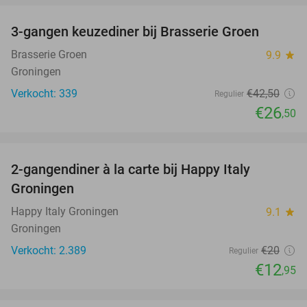
3-gangen keuzediner bij Brasserie Groen
38%
Brasserie Groen
9.9
star
Groningen
Verkocht: 339
€42
,50
Regulier
€26
,50
favorite_border
2-gangendiner à la carte bij Happy Italy
35%
Groningen
Happy Italy Groningen
9.1
star
Groningen
Verkocht: 2.389
€20
Regulier
€12
,95
favorite_border