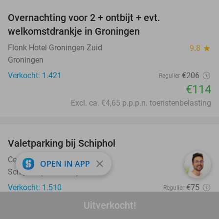
Overnachting voor 2 + ontbijt + evt.
45%
welkomstdrankje in Groningen
Flonk Hotel Groningen Zuid
9.8
star
Groningen
Verkocht: 1.421
€206
Regulier
€114
Excl. ca. €4,65 p.p.p.n. toeristenbelasting
favorite_border
Valetparking bij Schiphol
23%
CentraalParkeren
9.2
star
close
OPEN IN APP
Schiphol (+1 locatie)
Verkocht: 1.510
€75
Regulier
€57
,50
Uitverkocht!
favorite_border