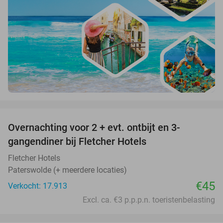
favorite_border
Overnachting voor 2 + evt. ontbijt en 3-
gangendiner bij Fletcher Hotels
Fletcher Hotels
Paterswolde (+ meerdere locaties)
€45
Verkocht: 17.913
Excl. ca. €3 p.p.p.n. toeristenbelasting
favorite_border