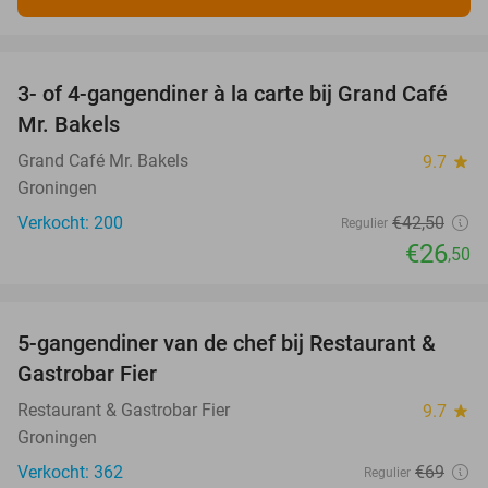
favorite_border
3- of 4-gangendiner à la carte bij Grand Café
38%
Mr. Bakels
Grand Café Mr. Bakels
9.7
star
Groningen
Verkocht: 200
€42
,50
Regulier
€26
,50
favorite_border
5-gangendiner van de chef bij Restaurant &
43%
Gastrobar Fier
Restaurant & Gastrobar Fier
9.7
star
Groningen
Verkocht: 362
€69
Regulier