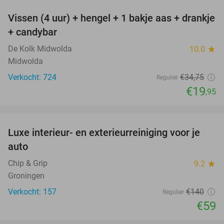
Vissen (4 uur) + hengel + 1 bakje aas + drankje
43%
+ candybar
De Kolk Midwolda
10.0
star
Midwolda
Verkocht: 724
€34
,75
Regulier
€19
,95
favorite_border
Luxe interieur- en exterieurreiniging voor je
58%
auto
Chip & Grip
9.2
star
Groningen
Verkocht: 157
€140
Regulier
€59
favorite_border