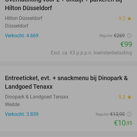
63%
Hilton Düsseldorf
Hilton Düsseldorf
9.2
star
Düsseldorf
Verkocht: 4.669
€269
Regulier
€99
Excl. ca. €3 p.p.p.n. toeristenbelasting
favorite_border
Entreeticket, evt. + snackmenu bij Dinopark &
22%
Landgoed Tenaxx
Dinopark & Landgoed Tenaxx
9.3
star
Wedde
Verkocht: 3.839
€13
,95
Regulier
€10
,95
favorite_border