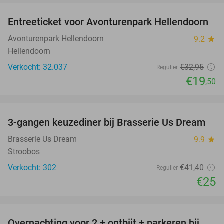
Entreeticket voor Avonturenpark Hellendoorn
41%
Avonturenpark Hellendoorn
9.2
star
Hellendoorn
Verkocht: 32.037
€32
,95
Regulier
€19
,50
favorite_border
3-gangen keuzediner bij Brasserie Us Dream
40%
Brasserie Us Dream
9.9
star
Stroobos
Verkocht: 302
€41
,40
Regulier
€25
favorite_border
Overnachting voor 2 + ontbijt + parkeren bij