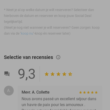
*
Weet je al op welke datum je wilt reserveren? Selecteer dan
hierboven de datum en reserveer en koop jouw Social Deal
tegelijkertijd.
(Weet je nog niet wanneer je wilt reserveren? Geen zorgen: koop
dan via de ‘
koop nu
’-knop én reserveer later)
Selectie van recensies
info_outlined
9,3
A.
Mevr. A. Collette
Nous avons passé un excellent séjour dans
un havre de paix pour les amoureux .