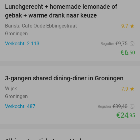
Lunchgerecht + homemade lemonade of
33%
gebak + warme drank naar keuze
Barista Cafe Oude Ebbingestraat
9.7
star
Groningen
Verkocht: 2.113
€9
,75
Regulier
€6
,50
favorite_border
3-gangen shared dining-diner in Groningen
37%
Wijck
7.9
star
Groningen
Verkocht: 487
€39
,40
Regulier
€24
,95
favorite_border