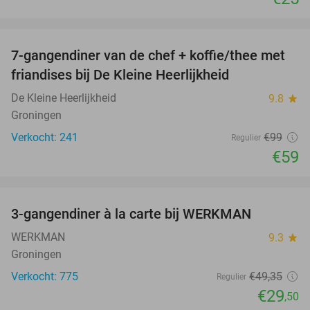
favorite_border
7-gangendiner van de chef + koffie/thee met
40%
friandises bij De Kleine Heerlijkheid
De Kleine Heerlijkheid
9.8
star
Groningen
Verkocht: 241
€99
Regulier
€59
favorite_border
3-gangendiner à la carte bij WERKMAN
40%
WERKMAN
9.3
star
Groningen
Verkocht: 775
€49
,35
Regulier
€29
,50