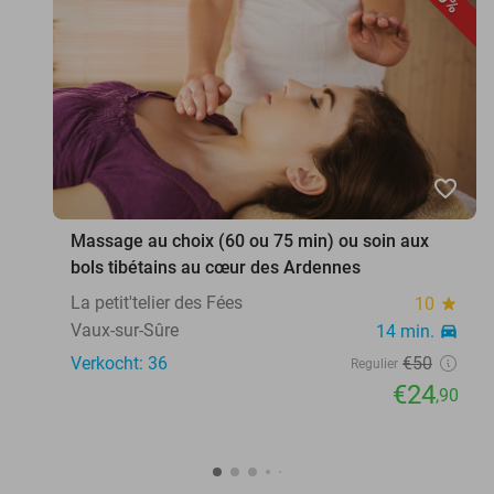
favorite_border
Massage au choix (60 ou 75 min) ou soin aux
bols tibétains au cœur des Ardennes
La petit'telier des Fées
10
star
Vaux-sur-Sûre
14 min.
directions_car
Verkocht: 36
€50
Regulier
€24
,90