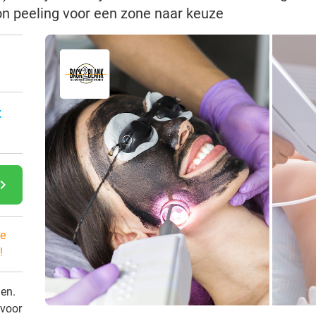
on peeling voor een zone naar keuze
:
gate_next
e
!
den.
 voor