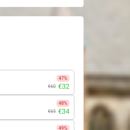
47%
€32
€60
48%
€34
€65
49%