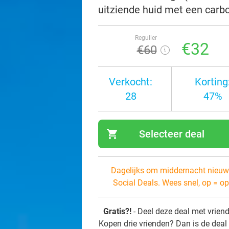
uitziende huid met een carb
Regulier
€32
€60
Verkocht:
Korting
28
47%
shopping_cart
Selecteer deal
navi
Dagelijks om middernacht nieuw
Social Deals. Wees snel, op = op
Gratis?!
- Deel deze deal met vrien
Kopen drie vrienden? Dan is de deal