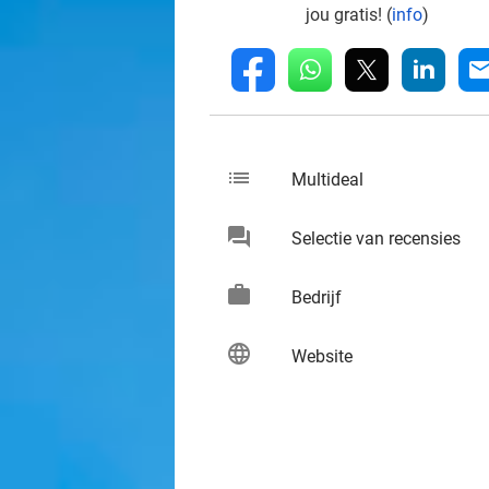
jou gratis! (
info
)
whatsapp
linkedin
fb
mai
list
keybo
Multideal
chat
keybo
Selectie van recensies
work
keybo
Bedrijf
language
keybo
Website