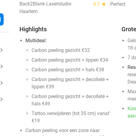
Back2Blank Laserstudio
9.7
star
Perfect
Haarlem
l
Highlights
Grote
Multideal:
Gel
18 
ard_arrow_right
Carbon peeling gezicht €32
7 d
Carbon peeling gezicht + lippen €34
ard_arrow_right
Res
Carbon peeling gezicht + hals €38
res
Carbon peeling gezicht + decolleté +
Dea
ard_arrow_right
lippen €39
Max
Carbon peeling gezicht + decolleté +
ard_arrow_right
mee
hals €49
Koo
Tattoo verwijderen (tot 35 cm) vanaf
aan
€19
Carbon peeling voor een zone naar