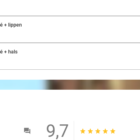
é + lippen
é + hals
9,7