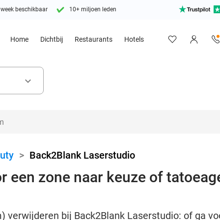
 week beschikbaar
10+ miljoen leden
Home
Dichtbij
Restaurants
Hotels
keyboard_arrow_down
uty
>
Back2Blank Laserstudio
r een zone naar keuze of tatoeage
) verwijderen bij Back2Blank Laserstudio: of ga vo