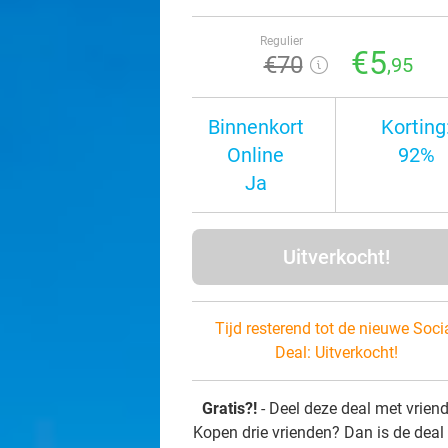
Regulier
€5
€70
,95
Binnenkort
Korting
Online
92%
Ja
Uitverkocht!
Tijd resterend tot de nieuwe Soci
Deal:
Uitverkocht!
Gratis?!
- Deel deze deal met vrien
Kopen drie vrienden? Dan is de deal