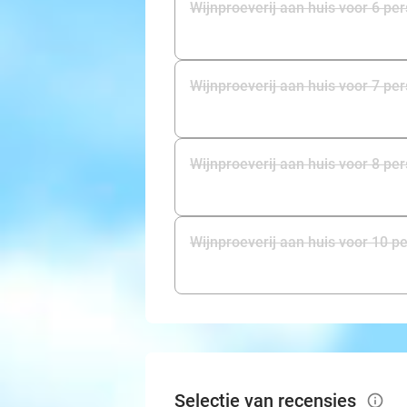
Wijnproeverij aan huis voor 6 pe
Wijnproeverij aan huis voor 7 pe
Wijnproeverij aan huis voor 8 pe
Wijnproeverij aan huis voor 10 p
Selectie van recensies
info_outlined