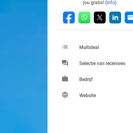
jou gratis! (
info
)
whatsapp
linkedin
fb
mai
list
keybo
Multideal
chat
keybo
Selectie van recensies
work
keybo
Bedrijf
language
keybo
Website