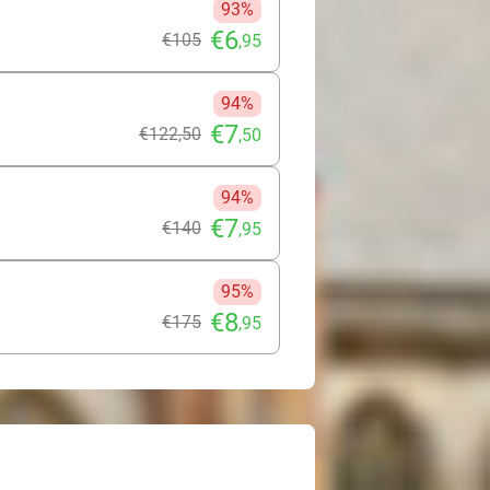
93%
€6
€105
,95
94%
€7
€122
,50
,50
94%
€7
€140
,95
95%
€8
€175
,95