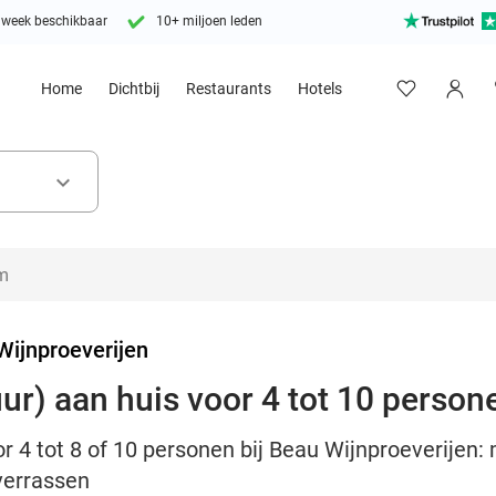
 week beschikbaar
10+ miljoen leden
Home
Dichtbij
Restaurants
Hotels
keyboard_arrow_down
Wijnproeverijen
uur) aan huis voor 4 tot 10 person
oor 4 tot 8 of 10 personen bij Beau Wijnproeverijen
 verrassen