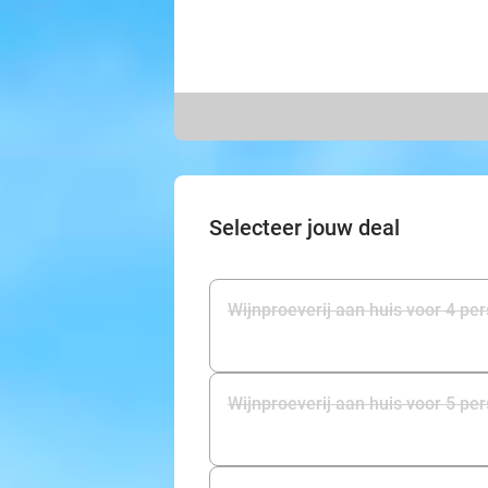
Selecteer jouw deal
Wijnproeverij aan huis voor 4 pe
Wijnproeverij aan huis voor 5 pe