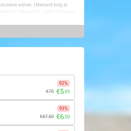
lusieve wijnen. Uiteraard krijg je
lke jij lekker vindt. Jullie sluiten af
aan huis gegeven, dus niemand hoeft
nd met je beste vriend(inn)en,
92%
€5
€70
,95
93%
€6
€87
,50
,50