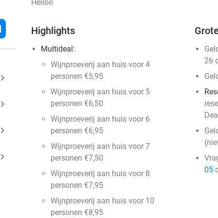
Heiloo
l
Highlights
Grote
Multideal:
Gel
26 
Wijnproeverij aan huis voor 4
personen €5,95
Gel
ard_arrow_right
Wijnproeverij aan huis voor 5
Res
ard_arrow_right
personen €6,50
res
Deal
Wijnproeverij aan huis voor 6
ard_arrow_right
personen €6,95
Gel
(ni
Wijnproeverij aan huis voor 7
ard_arrow_right
personen €7,50
Vra
05
o
Wijnproeverij aan huis voor 8
personen €7,95
Wijnproeverij aan huis voor 10
personen €8,95