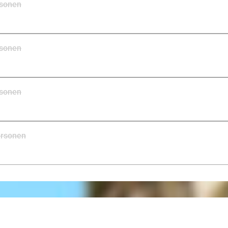
rsonen
rsonen
rsonen
ersonen