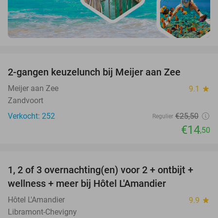
favorite_border
2-gangen keuzelunch bij Meijer aan Zee
43%
Meijer aan Zee
9.1
star
Zandvoort
Verkocht: 252
€25
,50
Regulier
€14
,50
favorite_border
1, 2 of 3 overnachting(en) voor 2 + ontbijt +
32%
NEW
wellness + meer bij Hôtel L'Amandier
TODAY
Hôtel L'Amandier
9.9
star
Libramont-Chevigny