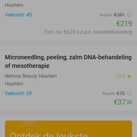
Haarlem
Verkocht: 45
€281
Regulier
€219
Excl. ca. €6,20 p.p.p.n. toeristenbelasting
favorite_border
Microneedling, peeling, zalm DNA-behandeling
50%
of mesotherapie
Nerissa Beauty Haarlem
10.0
star
Haarlem
Verkocht: 29
€75
Regulier
€37
,50
Ontdek de leukste