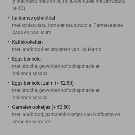
pistachekruimels en olijfolie, eventueel met
prosciutto
(+ €3)
Italiaanse gehaktbal
met schiacciata, tomatensaus, rucola, Parmezaanse
kaas en basilicum
Kalfskroketten
met landbrood en kroketten van Holtkamp
Eggs benedict
met brioche, gewokte knoflookspinazie en
hollandaisesaus
Eggs benedict zalm (+ €2,50)
met brioche, gewokte knoflookspinazie en
hollandaisesaus
Garnalenkroketjes (+ €2,50)
met landbrood, garnalenkroketjes van Holtkamp en
citroenmayonaise