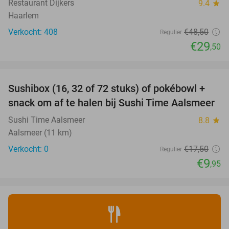
Restaurant Dijkers
9.4
star
Haarlem
Verkocht: 408
€48
,50
Regulier
€29
,50
favorite_border
Sushibox (16, 32 of 72 stuks) of pokébowl +
43%
NEW
snack om af te halen bij Sushi Time Aalsmeer
TODAY
Sushi Time Aalsmeer
8.8
star
Aalsmeer (11 km)
Verkocht: 0
€17
,50
Regulier
€9
,95