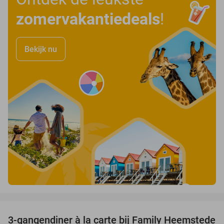
zomervakantiedeals
!
Bekijk nu
favorite_border
3-gangendiner à la carte bij Family Heemstede
34%