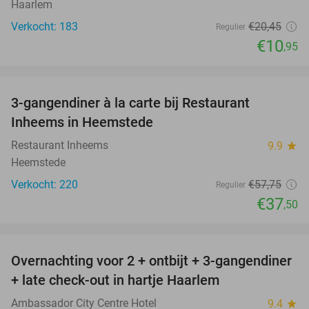
Haarlem
Verkocht: 183
€20
,45
Regulier
€10
,95
favorite_border
3-gangendiner à la carte bij Restaurant
35%
Inheems in Heemstede
Restaurant Inheems
9.9
star
Heemstede
Verkocht: 220
€57
,75
Regulier
€37
,50
favorite_border
Overnachting voor 2 + ontbijt + 3-gangendiner
22%
+ late check-out in hartje Haarlem
Ambassador City Centre Hotel
9.4
star