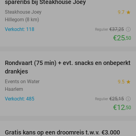
spareribs bij Steakhouse Joey
Steakhouse Joey
9.7
star
Hillegom (8 km)
Verkocht: 118
€37
,25
Regulier
€25
,50
favorite_border
Rondvaart (75 min) + evt. snacks en onbeperkt
50%
drankjes
Events on Water
9.5
star
Haarlem
Verkocht: 485
€25
,15
Regulier
€12
,50
favorite_border
Gratis kans op een droomreis t.w.v. €3.000