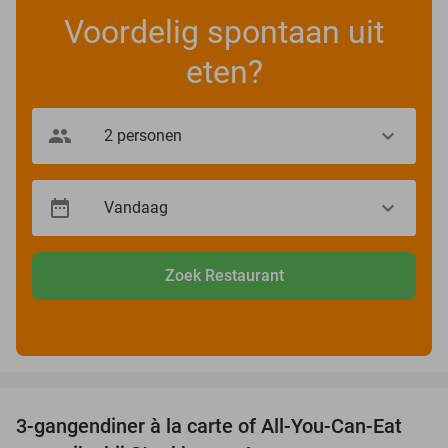
Voordelig spontaan uit
eten?
Zoek Restaurant
favorite_border
3-gangendiner à la carte of All-You-Can-Eat
32%