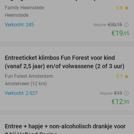
Family Heemstede
9.8
star
Heemstede
Verkocht: 245
€30
,15
Regulier
€19
,95
favorite_border
Entreeticket klimbos Fun Forest voor kind
32%
(vanaf 2,5 jaar) en/of volwassene (2 of 3 uur)
Fun Forest Amsterdam
9.7
star
Amstelveen (12 km)
Verkocht: 2.027
€19
Regulier
€12
,95
favorite_border
Entree + hapje + non-alcoholisch drankje voor
52%