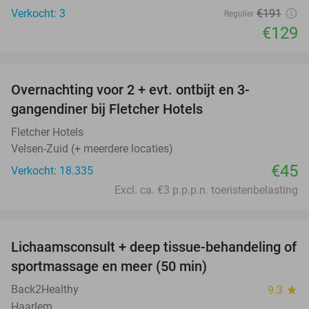
Verkocht: 3
€191
Regulier
€129
favorite_border
Overnachting voor 2 + evt. ontbijt en 3-
gangendiner bij Fletcher Hotels
Fletcher Hotels
Velsen-Zuid (+ meerdere locaties)
€45
Verkocht: 18.335
Excl. ca. €3 p.p.p.n. toeristenbelasting
favorite_border
Lichaamsconsult + deep tissue-behandeling of
65%
sportmassage en meer (50 min)
Back2Healthy
9.3
star
Haarlem