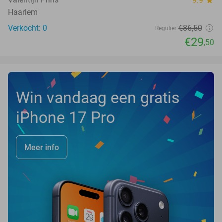
9.9
star
Haarlem
Verkocht: 0
€86
,50
Regulier
€29
,50
Win vandaag een gratis
iPhone 17 Pro
Meer info