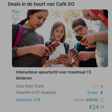
Deals in de buurt van Café XO
55%
favorite_border
Interactieve speurtocht voor maximaal 15
kinderen
Qula Kids Trails
8.1
star
Haarlem (+41 locaties)
0 min.
directions_walk
Verkocht: 678
€55
,50
Regulier
€24
,75