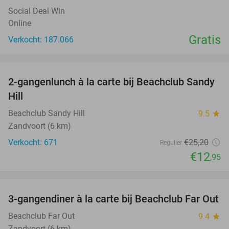
Social Deal Win
Online
Gratis
Verkocht: 187.066
favorite_border
2-gangenlunch à la carte bij Beachclub Sandy
49%
Hill
Beachclub Sandy Hill
9.5
star
Zandvoort (6 km)
Verkocht: 671
€25
,20
Regulier
€12
,95
favorite_border
3-gangendiner à la carte bij Beachclub Far Out
38%
Beachclub Far Out
9.4
star
Zandvoort (6 km)