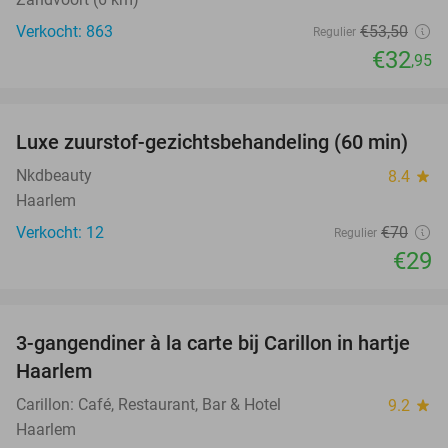
Verkocht: 863
€53
,50
Regulier
€32
,95
favorite_border
Luxe zuurstof-gezichtsbehandeling (60 min)
59%
Nkdbeauty
8.4
star
Haarlem
Verkocht: 12
€70
Regulier
€29
favorite_border
3-gangendiner à la carte bij Carillon in hartje
28%
Haarlem
Carillon: Café, Restaurant, Bar & Hotel
9.2
star
Haarlem