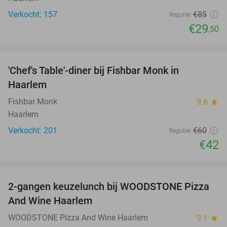
Verkocht: 157
€85
Regulier
€29
,50
favorite_border
'Chef's Table'-diner bij Fishbar Monk in
30%
Haarlem
Fishbar Monk
9.6
star
Haarlem
Verkocht: 201
€60
Regulier
€42
favorite_border
2-gangen keuzelunch bij WOODSTONE Pizza
46%
And Wine Haarlem
WOODSTONE Pizza And Wine Haarlem
9.1
star