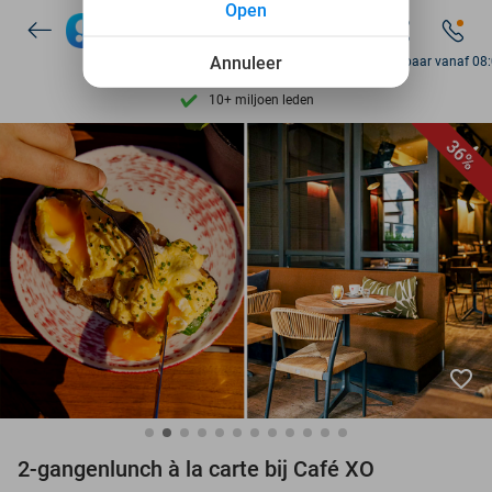
Open
7 dagen per week beschikbaar
Annuleer
10+ miljoen leden
Bereikbaar vanaf 08
9,4
op basis van
206.262 reviews
Ontdek 15.000+ deals
36%
7 dagen per week beschikbaar
10+ miljoen leden
favorite_border
2-gangenlunch à la carte bij Café XO