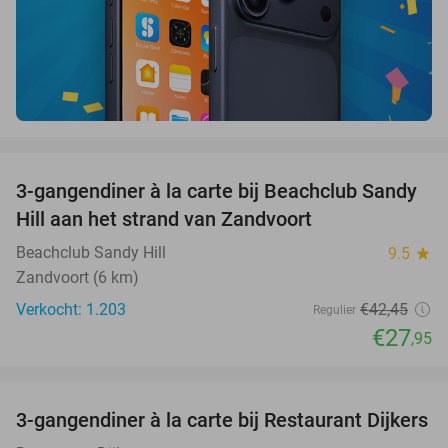
favorite_border
3-gangendiner à la carte bij Beachclub Sandy
34%
Hill aan het strand van Zandvoort
Beachclub Sandy Hill
9.5
star
Zandvoort (6 km)
Verkocht: 1.203
€42
,45
Regulier
€27
,95
favorite_border
3-gangendiner à la carte bij Restaurant Dijkers
39%