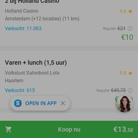
2 bij Holland Casino
Holland Casino
9.6
star
Amsterdam (+12 locaties) (11 km)
Verkocht: 11.063
€21
Regulier
€10
favorite_border
Varen + lunch (1,5 uur)
41%
Volkslust Salonboot Lola
9.9
star
Haarlem
Verkocht: 615
€49
,75
Regulier
€29
,50
close
OPEN IN APP
favorite_border
Overnachting voor 2 in een queen kamer +
51%
€13
shopping_cart
Koop nu
,50
welkomstdrankje + evt. ontbijt in Amsterdam