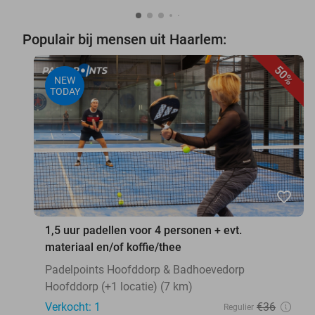
Populair bij mensen uit Haarlem:
50%
NEW
TODAY
favorite_border
1,5 uur padellen voor 4 personen + evt.
materiaal en/of koffie/thee
Padelpoints Hoofddorp & Badhoevedorp
Hoofddorp (+1 locatie) (7 km)
Verkocht: 1
€36
Regulier