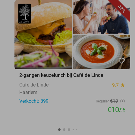
42%
favorite_border
2-gangen keuzelunch bij Café de Linde
Café de Linde
9.7
star
Haarlem
Verkocht: 899
€19
Regulier
€10
,95