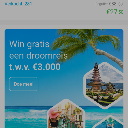
Verkocht: 281
€38
Regulier
€27
,50
Win gratis
een droomreis
t.w.v. €3.000
Doe mee!