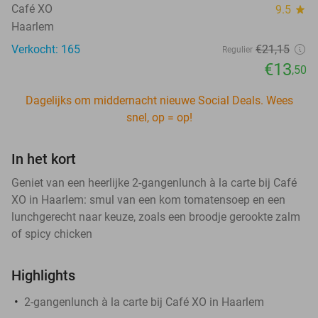
Café XO
9.5
star
Haarlem
Verkocht: 165
€21
,15
Regulier
€13
,50
Dagelijks om middernacht nieuwe Social Deals. Wees
snel, op = op!
In het kort
Geniet van een heerlijke 2-gangenlunch à la carte bij Café
XO in Haarlem: smul van een kom tomatensoep en een
lunchgerecht naar keuze, zoals een broodje gerookte zalm
of spicy chicken
Highlights
2-gangenlunch à la carte bij Café XO in Haarlem