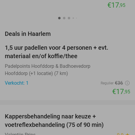
€17
,95
favorite_border
Deals in Haarlem
1,5 uur padellen voor 4 personen + evt.
50%
NEW
materiaal en/of koffie/thee
TODAY
Padelpoints Hoofddorp & Badhoevedorp
Hoofddorp (+1 locatie) (7 km)
Verkocht: 1
€36
Regulier
€17
,95
favorite_border
Kappersbehandeling naar keuze +
66%
NEW
voetreflexbehandeling (75 of 90 min)
TODAY
Valentijn Prins