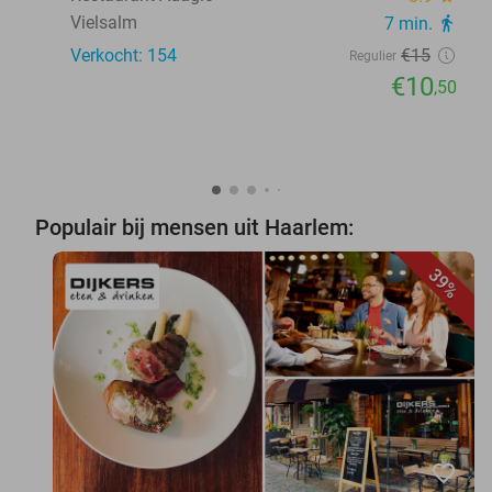
Vielsalm
7 min.
directions_walk
Verkocht: 154
€15
Regulier
€10
,50
Populair bij mensen uit Haarlem:
39%
favorite_border