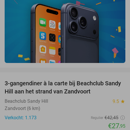
favorite_border
3-gangendiner à la carte bij Beachclub Sandy
34%
Hill aan het strand van Zandvoort
Beachclub Sandy Hill
9.5
star
Zandvoort (6 km)
Verkocht: 1.173
€42
,45
Regulier
€27
,95