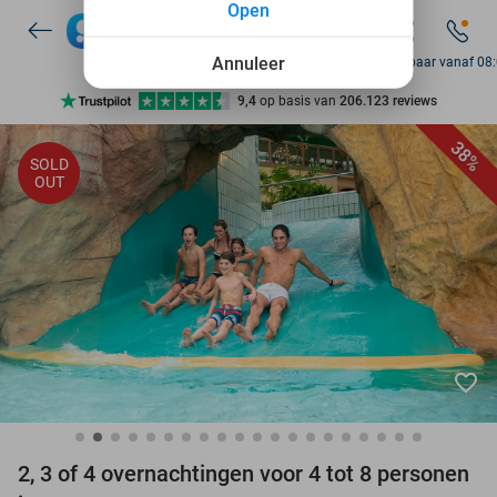
Open
7 dagen per week beschikbaar
10+ miljoen leden
Annuleer
Bereikbaar vanaf 08
9,4
op basis van
206.123 reviews
Ontdek 15.000+ deals
38%
SOLD
7 dagen per week beschikbaar
OUT
10+ miljoen leden
favorite_border
2, 3 of 4 overnachtingen voor 4 tot 8 personen