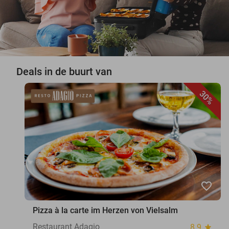
Deals in de buurt van
30%
favorite_border
Pizza à la carte im Herzen von Vielsalm
Restaurant Adagio
8.9
star