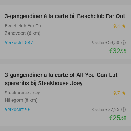
favorite_border
3-gangendiner à la carte bij Beachclub Far Out
38%
Beachclub Far Out
9.4
star
Zandvoort (6 km)
Verkocht: 847
€53
,50
Regulier
€32
,95
favorite_border
3-gangendiner à la carte of All-You-Can-Eat
32%
spareribs bij Steakhouse Joey
Steakhouse Joey
9.7
star
Hillegom (8 km)
Verkocht: 98
€37
,25
Regulier
€25
,50
favorite_border