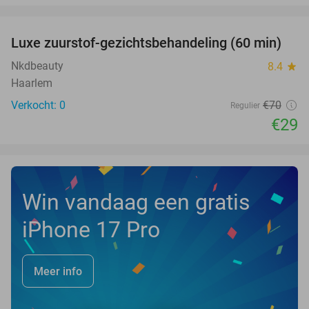
favorite_border
Luxe zuurstof-gezichtsbehandeling (60 min)
59%
NEW
TODAY
Nkdbeauty
8.4
star
Haarlem
Verkocht: 0
€70
Regulier
€29
Win vandaag een gratis
iPhone 17 Pro
Meer info