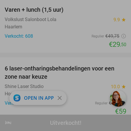
Varen + lunch (1,5 uur)
41%
Volkslust Salonboot Lola
9.9
star
Haarlem
Verkocht: 608
€49
,75
Regulier
€29
,50
favorite_border
6 laser-ontharingsbehandelingen voor een
80%
zone naar keuze
Shine Laser Studio
10.0
star
Hoofddorp (7 km)
close
OPEN IN APP
Verkocht: 29
€300
Regulier
€59
favorite_border
hotel
Uitverkocht!
Uitverkocht!