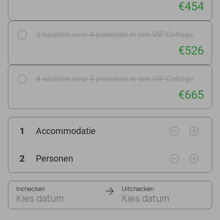
€454
3 nachten voor 4 personen in een VIP Cottage
€526
4 nachten voor 4 personen in een VIP Cottage
€665
remove_circle_outline
add_circle_outline
1
Accommodatie
remove_circle_outline
add_circle_outline
2
Personen
Inchecken
Uitchecken
Kies datum
Kies datum