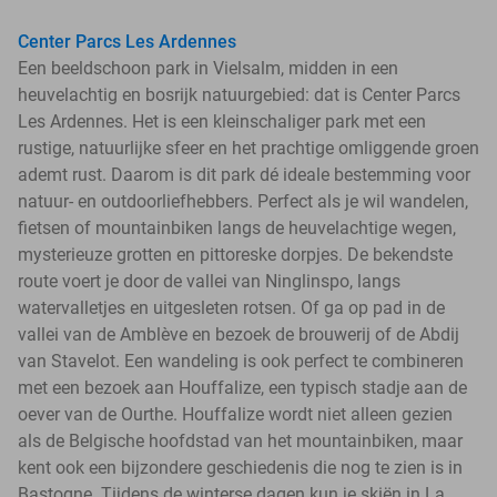
Center Parcs Les Ardennes
Een beeldschoon park in Vielsalm, midden in een
heuvelachtig en bosrijk natuurgebied: dat is Center Parcs
Les Ardennes. Het is een kleinschaliger park met een
rustige, natuurlijke sfeer en het prachtige omliggende groen
ademt rust. Daarom is dit park dé ideale bestemming voor
natuur- en outdoorliefhebbers. Perfect als je wil wandelen,
fietsen of mountainbiken langs de heuvelachtige wegen,
mysterieuze grotten en pittoreske dorpjes. De bekendste
route voert je door de vallei van Ninglinspo, langs
watervalletjes en uitgesleten rotsen. Of ga op pad in de
vallei van de Amblève en bezoek de brouwerij of de Abdij
van Stavelot. Een wandeling is ook perfect te combineren
met een bezoek aan Houffalize, een typisch stadje aan de
oever van de Ourthe. Houffalize wordt niet alleen gezien
als de Belgische hoofdstad van het mountainbiken, maar
kent ook een bijzondere geschiedenis die nog te zien is in
Bastogne. Tijdens de winterse dagen kun je skiën in La