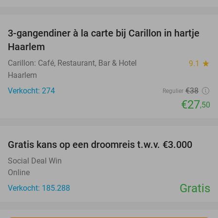
favorite_border
3-gangendiner à la carte bij Carillon in hartje
28%
Haarlem
Carillon: Café, Restaurant, Bar & Hotel
9.1
star
Haarlem
Verkocht: 274
€38
Regulier
€27
,50
favorite_border
Gratis kans op een droomreis t.w.v. €3.000
Social Deal Win
Online
Gratis
Verkocht: 185.288