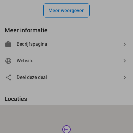
Meer weergeven
Meer informatie
Bedrijfspagina
Website
Deel deze deal
Locaties
hotel