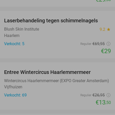
favorite_border
Laserbehandeling tegen schimmelnagels
59%
Blush Skin Institute
9.2
star
Haarlem
Verkocht: 5
€69
,95
Regulier
€29
favorite_border
Entree Wintercircus Haarlemmermeer
50%
Wintercircus Haarlemmermeer (EXPO Greater Amsterdam)
Vijfhuizen
Verkocht: 69
€26
,95
Regulier
€13
,50
favorite_border