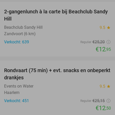
2-gangenlunch à la carte bij Beachclub Sandy
49%
Hill
Beachclub Sandy Hill
9.5
star
Zandvoort (6 km)
Verkocht: 639
€25
,20
Regulier
€12
,95
favorite_border
Rondvaart (75 min) + evt. snacks en onbeperkt
50%
drankjes
Events on Water
9.5
star
Haarlem
Verkocht: 451
€25
,15
Regulier
€12
,50