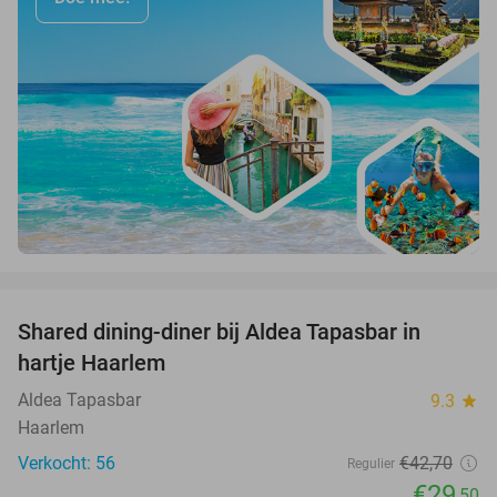
favorite_border
Shared dining-diner bij Aldea Tapasbar in
31%
hartje Haarlem
Aldea Tapasbar
9.3
star
Haarlem
Verkocht: 56
€42
,70
Regulier
€29
,50