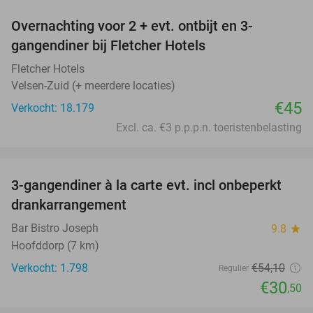
Overnachting voor 2 + evt. ontbijt en 3-
gangendiner bij Fletcher Hotels
Fletcher Hotels
Velsen-Zuid (+ meerdere locaties)
€45
Verkocht: 18.179
Excl. ca. €3 p.p.p.n. toeristenbelasting
favorite_border
3-gangendiner à la carte evt. incl onbeperkt
44%
drankarrangement
Bar Bistro Joseph
9.8
star
Hoofddorp (7 km)
Verkocht: 1.798
€54
,10
Regulier
€30
,50
favorite_border