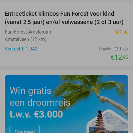
Entreeticket klimbos Fun Forest voor kind
32%
(vanaf 2,5 jaar) en/of volwassene (2 of 3 uur)
Fun Forest Amsterdam
9.7
star
Amstelveen (12 km)
Verkocht: 1.942
€19
Regulier
€12
,95
Win gratis
een droomreis
t.w.v. €3.000
Doe mee!