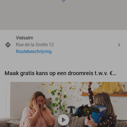
Vielsalm
Rue de la Grotte 12
Routebeschrijving
Maak gratis kans op een droomreis t.w.v. €3.000!
play_circle