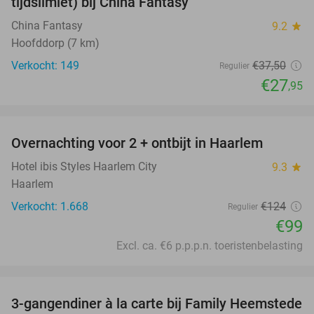
tijdslimiet) bij China Fantasy
China Fantasy
9.2
star
Hoofddorp (7 km)
Verkocht: 149
€37
,50
Regulier
€27
,95
favorite_border
Overnachting voor 2 + ontbijt in Haarlem
20%
Hotel ibis Styles Haarlem City
9.3
star
Haarlem
Verkocht: 1.668
€124
Regulier
€99
Excl. ca. €6 p.p.p.n. toeristenbelasting
favorite_border
3-gangendiner à la carte bij Family Heemstede
34%