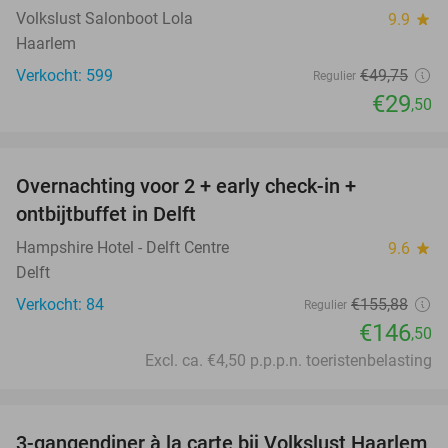
Volkslust Salonboot Lola
9.9
star
Haarlem
Verkocht: 599
€49
,75
Regulier
€29
,50
favorite_border
Overnachting voor 2 + early check-in +
6%
ontbijtbuffet in Delft
Hampshire Hotel - Delft Centre
9.6
star
Delft
Verkocht: 84
€155
,88
Regulier
€146
,50
Excl. ca. €4,50 p.p.p.n. toeristenbelasting
favorite_border
3-gangendiner à la carte bij Volkslust Haarlem