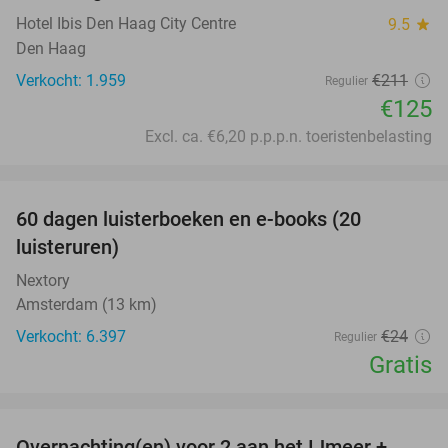
Hotel Ibis Den Haag City Centre
9.5
star
Den Haag
Verkocht: 1.959
€211
Regulier
€125
Excl. ca. €6,20 p.p.p.n. toeristenbelasting
favorite_border
100%
60 dagen luisterboeken en e-books (20
luisteruren)
Nextory
Amsterdam (13 km)
Verkocht: 6.397
€24
Regulier
Gratis
favorite_border
Overnachting(en) voor 2 aan het IJmeer +