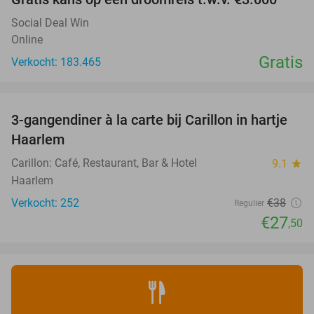
Social Deal Win
Online
Gratis
Verkocht: 183.465
favorite_border
3-gangendiner à la carte bij Carillon in hartje
28%
Haarlem
Carillon: Café, Restaurant, Bar & Hotel
9.1
star
Haarlem
Verkocht: 252
€38
Regulier
€27
,50