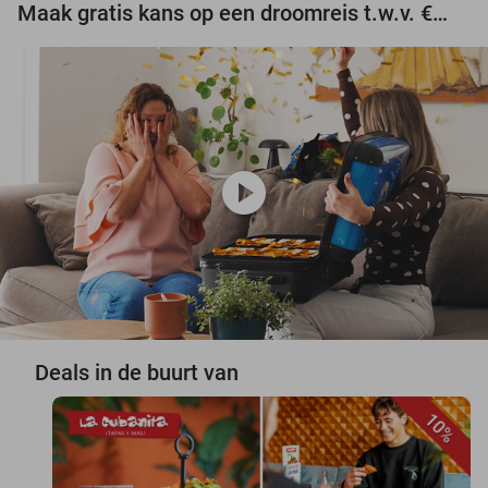
Maak gratis kans op een droomreis t.w.v. €3.000!
play_circle
Deals in de buurt van
10%