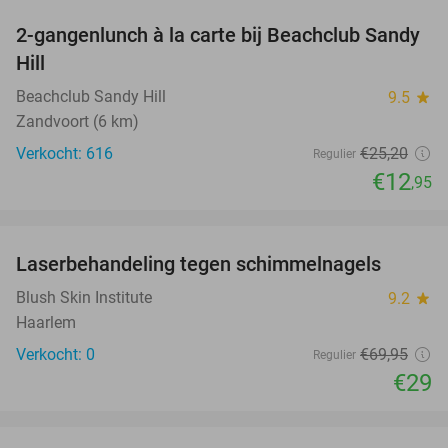
2-gangenlunch à la carte bij Beachclub Sandy
49%
Hill
Beachclub Sandy Hill
9.5
star
Zandvoort (6 km)
Verkocht: 616
€25
,20
Regulier
€12
,95
favorite_border
Laserbehandeling tegen schimmelnagels
59%
NEW
TODAY
Blush Skin Institute
9.2
star
Haarlem
Verkocht: 0
€69
,95
Regulier
€29
favorite_border