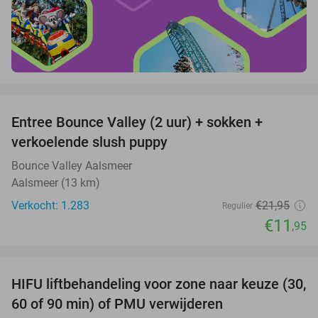
favorite_border
Entree Bounce Valley (2 uur) + sokken +
46%
verkoelende slush puppy
Bounce Valley Aalsmeer
Aalsmeer (13 km)
Verkocht: 1.283
€21
,95
Regulier
€11
,95
favorite_border
HIFU liftbehandeling voor zone naar keuze (30,
40%
60 of 90 min) of PMU verwijderen