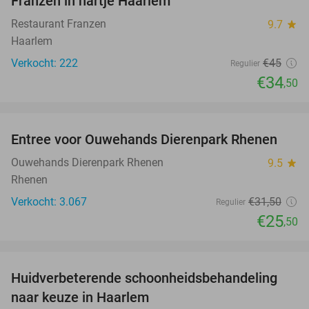
Franzen in hartje Haarlem
Restaurant Franzen
9.7
star
Haarlem
Verkocht: 222
€45
Regulier
€34
,50
favorite_border
Entree voor Ouwehands Dierenpark Rhenen
19%
Ouwehands Dierenpark Rhenen
9.5
star
Rhenen
Verkocht: 3.067
€31
,50
Regulier
€25
,50
favorite_border
Huidverbeterende schoonheidsbehandeling
74%
naar keuze in Haarlem