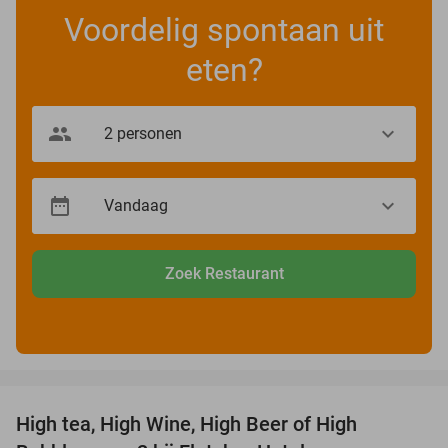
Voordelig spontaan uit
eten?
Zoek Restaurant
favorite_border
High tea, High Wine, High Beer of High
41%