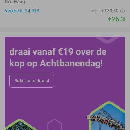
Den Haag
Verkocht: 24.918
€33
,50
Regulier
€26
,50
draai vanaf €19 over de
kop op Achtbanendag!
Bekijk alle deals!