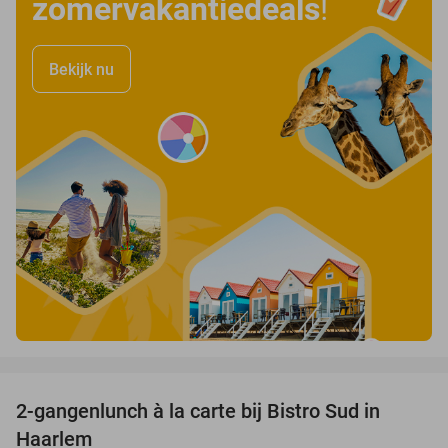
zomervakantiedeals
!
Bekijk nu
favorite_border
2-gangenlunch à la carte bij Bistro Sud in
35%
Haarlem