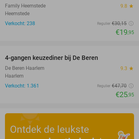
Family Heemstede
9.8
star
Heemstede
Verkocht: 238
€30
,15
Regulier
€19
,95
favorite_border
4-gangen keuzediner bij De Beren
46%
De Beren Haarlem
9.3
star
Haarlem
Verkocht: 1.361
€47
,70
Regulier
€25
,95
Ontdek de leukste