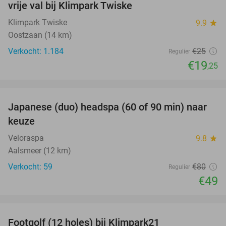
vrije val bij Klimpark Twiske
Klimpark Twiske
9.9
star
Oostzaan (14 km)
Verkocht: 1.184
€25
Regulier
€19
,25
favorite_border
Japanese (duo) headspa (60 of 90 min) naar
39%
keuze
Veloraspa
9.8
star
Aalsmeer (12 km)
Verkocht: 59
€80
Regulier
€49
favorite_border
Footgolf (12 holes) bij Klimpark21