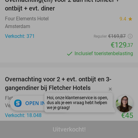
24%
ontbijt + evt. diner
Four Elements Hotel
9.4
star
Amsterdam
Verkocht: 371
€169
,87
Regulier
€129
,37
Inclusief toeristenbelasting
favorite_border
Overnachting voor 2 + evt. ontbijt en 3-
gangendiner bij Fletcher Hotels
Fletcher Hotels
close
OPEN IN APP
Velsen-Zuid (+ meerdere locaties)
€45
Verkocht: 18.048
Excl. ca. €3 p.p.p.n. toeristenbelasting
Uitverkocht!