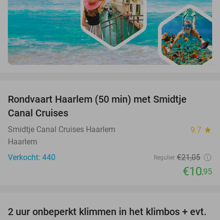
favorite_border
Rondvaart Haarlem (50 min) met Smidtje
48%
Canal Cruises
Smidtje Canal Cruises Haarlem
9.7
star
Haarlem
Verkocht: 440
€21
,05
Regulier
€10
,95
favorite_border
2 uur onbeperkt klimmen in het klimbos + evt.
23%