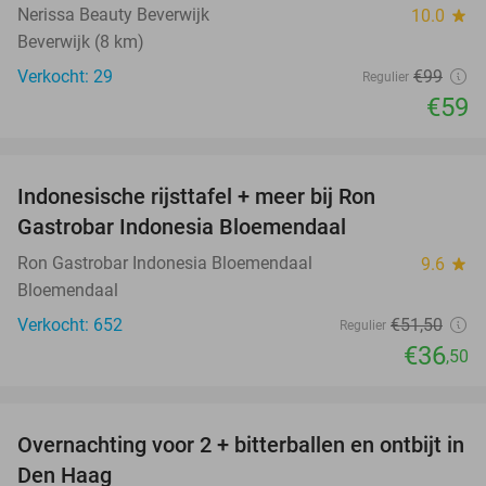
Nerissa Beauty Beverwijk
10.0
star
Beverwijk (8 km)
Verkocht: 29
€99
Regulier
€59
favorite_border
Indonesische rijsttafel + meer bij Ron
29%
Gastrobar Indonesia Bloemendaal
Ron Gastrobar Indonesia Bloemendaal
9.6
star
Bloemendaal
Verkocht: 652
€51
,50
Regulier
€36
,50
favorite_border
Overnachting voor 2 + bitterballen en ontbijt in
41%
Den Haag