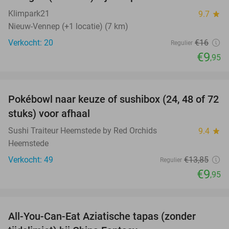
38%
Klimpark21
9.7
star
Nieuw-Vennep (+1 locatie) (7 km)
Verkocht: 20
€16
Regulier
€9
,95
favorite_border
Pokébowl naar keuze of sushibox (24, 48 of 72
28%
stuks) voor afhaal
Sushi Traiteur Heemstede by Red Orchids
9.4
star
Heemstede
Verkocht: 49
€13
,85
Regulier
€9
,95
favorite_border
All-You-Can-Eat Aziatische tapas (zonder
25%