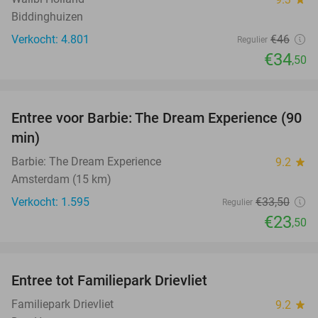
Biddinghuizen
Verkocht: 4.801
€46
Regulier
€34
,50
favorite_border
Entree voor Barbie: The Dream Experience (90
30%
min)
Barbie: The Dream Experience
9.2
star
Amsterdam (15 km)
Verkocht: 1.595
€33
,50
Regulier
€23
,50
favorite_border
Entree tot Familiepark Drievliet
21%
Familiepark Drievliet
9.2
star