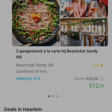
favorite_border
2-gangenlunch à la carte bij Beachclub Sandy
Hill
Beachclub Sandy Hill
9.5
star
Zandvoort (6 km)
Verkocht: 616
€25
,20
Regulier
€12
,95
favorite_border
Deals in Haarlem