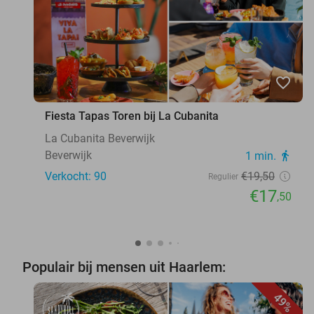
favorite_border
Fiesta Tapas Toren bij La Cubanita
La Cubanita Beverwijk
Beverwijk
1 min.
directions_walk
Verkocht: 90
€19
,50
Regulier
€17
,50
Populair bij mensen uit Haarlem:
49%