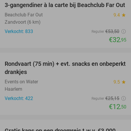
3-gangendiner à la carte bij Beachclub Far Out
38%
Beachclub Far Out
9.4
star
Zandvoort (6 km)
Verkocht: 833
€53
,50
Regulier
€32
,95
favorite_border
Rondvaart (75 min) + evt. snacks en onbeperkt
50%
drankjes
Events on Water
9.5
star
Haarlem
Verkocht: 422
€25
,15
Regulier
€12
,50
favorite_border
Gratis kans op een droomreis t.w.v. €3.000