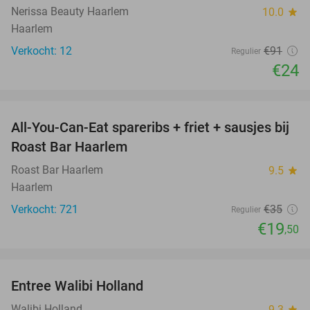
Nerissa Beauty Haarlem
10.0
star
Haarlem
Verkocht: 12
€91
Regulier
€24
favorite_border
All-You-Can-Eat spareribs + friet + sausjes bij
44%
Roast Bar Haarlem
Roast Bar Haarlem
9.5
star
Haarlem
Verkocht: 721
€35
Regulier
€19
,50
favorite_border
Entree Walibi Holland
25%
Walibi Holland
9.3
star