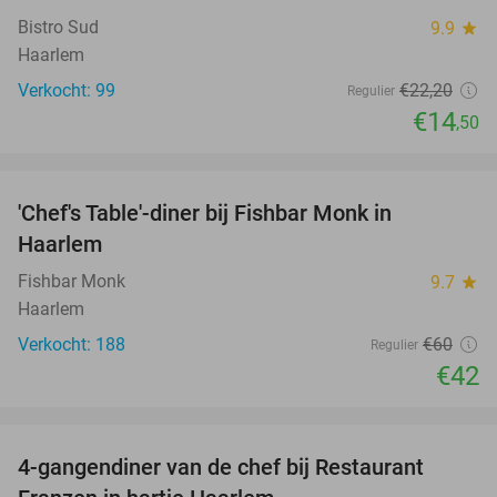
Bistro Sud
9.9
star
Haarlem
Verkocht: 99
€22
,20
Regulier
€14
,50
favorite_border
'Chef's Table'-diner bij Fishbar Monk in
30%
Haarlem
Fishbar Monk
9.7
star
Haarlem
Verkocht: 188
€60
Regulier
€42
favorite_border
4-gangendiner van de chef bij Restaurant
23%