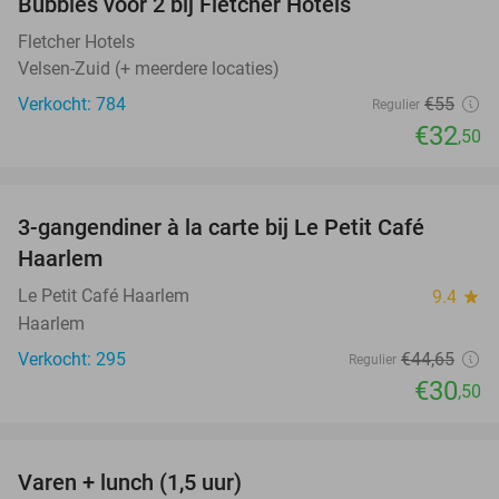
Bubbles voor 2 bij Fletcher Hotels
Fletcher Hotels
Velsen-Zuid (+ meerdere locaties)
Verkocht: 784
€55
Regulier
€32
,50
favorite_border
3-gangendiner à la carte bij Le Petit Café
32%
Haarlem
Le Petit Café Haarlem
9.4
star
Haarlem
Verkocht: 295
€44
,65
Regulier
€30
,50
favorite_border
Varen + lunch (1,5 uur)
41%