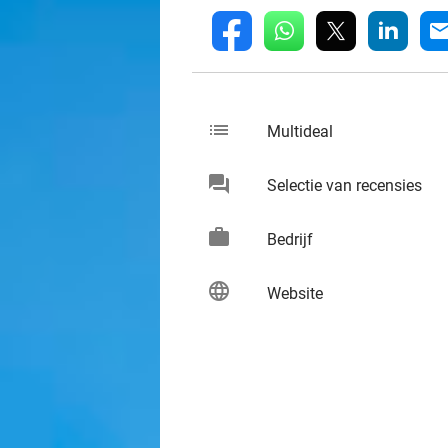
whatsapp
linkedin
fb
mai
list
keybo
Multideal
chat
keybo
Selectie van recensies
work
keybo
Bedrijf
language
keybo
Website