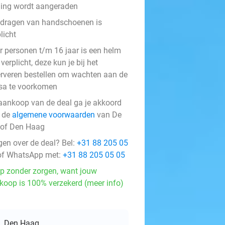
ding wordt aangeraden
 dragen van handschoenen is
licht
r personen t/m 16 jaar is een helm
verplicht, deze kun je bij het
erveren bestellen om wachten aan de
sa te voorkomen
aankoop van de deal ga je akkoord
 de
algemene voorwaarden
van De
hof Den Haag
gen over de deal? Bel:
+31 88 205 05
f WhatsApp met:
+31 88 205 05 05
p zonder zorgen, want jouw
koop is 100% verzekerd (meer info)
Den Haag