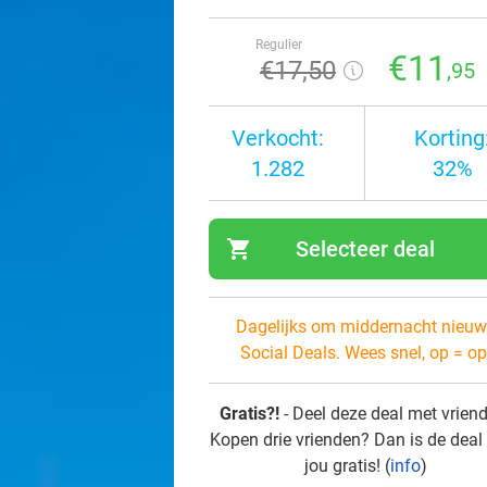
Regulier
€11
€17
,50
,95
Verkocht:
Korting
1.282
32%
shopping_cart
Selecteer deal
navi
Dagelijks om middernacht nieuw
Social Deals. Wees snel, op = op
Gratis?!
- Deel deze deal met vrien
Kopen drie vrienden? Dan is de deal
jou gratis! (
info
)