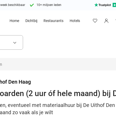
 week beschikbaar
10+ miljoen leden
Home
Dichtbij
Restaurants
Hotels
keyboard_arrow_down
thof Den Haag
oarden (2 uur óf hele maand) bij 
den, eventueel met materiaalhuur bij De Uithof Den
and zo vaak als je wilt