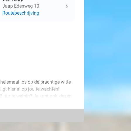
Jaap Edenweg 10
Routebeschrijving
 helemaal los op de prachtige witte
gt hier al op jou te wachten!
Is 2 uur te weinig? Je kunt ook kiezen
kunt gaan als je wilt.
t ook kiezen voor het huren van het
Salomon. Wij wensen je alvast veel