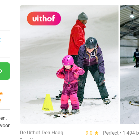
:
gate_next
e
!
den.
 voor
De Uithof Den Haag
9.0
star
Perfect • 1.494 