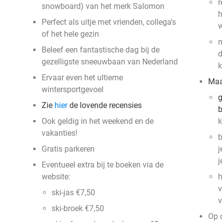
r
snowboard) van het merk Salomon
h
Perfect als uitje met vrienden, collega's
of het hele gezin
m
Beleef een fantastische dag bij de
d
gezelligste sneeuwbaan van Nederland
k
Ervaar even het ultieme
Maa
wintersportgevoel
g
Zie
hier
de lovende recensies
b
Ook geldig in het weekend en de
k
vakanties!
b
Gratis parkeren
j
j
Eventueel extra bij te boeken via de
website:
h
v
ski-jas €7,50
v
ski-broek €7,50
Op 