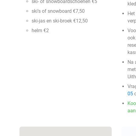
ski- of snowboardschoenen €5
kle
ski's of snowboard €7,50
Het
ski-jas en ski-broek €12,50
verp
helm €2
Voo
ook 
res
kas
Na 
met
Uit
Vra
05
o
Koo
aan