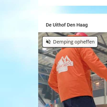
De Uithof Den Haag
Demping opheffen
volume_off