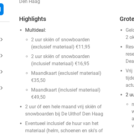
Den Haag
l
Highlights
Grote
Multideal:
Gel
2 o
ard_arrow_right
2 uur skiën of snowboarden
(exclusief materiaal) €11,95
Res
res
ard_arrow_right
2 uur skiën of snowboarden
Dea
(inclusief materiaal) €16,95
Vri
ard_arrow_right
Maandkaart (exclusief materiaal)
tijd
€35,50
act
ard_arrow_right
Maandkaart (inclusief materiaal)
2 u
€49,50
2 uur óf een hele maand vrij skiën of
w
snowboarden bij De Uithof Den Haag
a
Eventueel inclusief de huur van het
v
materiaal (helm, schoenen en ski's of