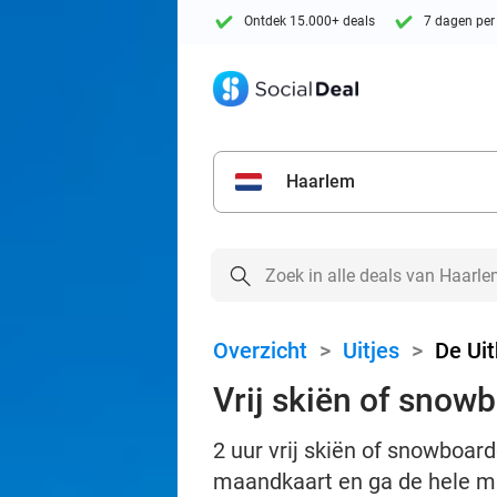
Ontdek 15.000+ deals
7 dagen per
Haarlem
Overzicht
>
Uitjes
>
De Ui
Vrij skiën of snowb
2 uur vrij skiën of snowboar
maandkaart en ga de hele ma