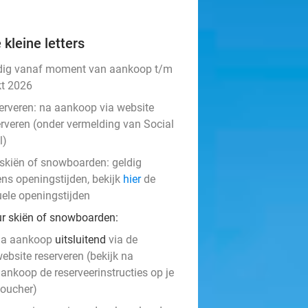
 kleine letters
dig vanaf moment van aankoop t/m
kt 2026
erveren:
na aankoop via website
erveren (onder vermelding van Social
l)
j skiën of snowboarden: geldig
ens openingstijden, bekijk
hier
de
uele openingstijden
ur skiën of snowboarden
:
na aankoop
uitsluitend
via de
ebsite reserveren (bekijk na
ankoop de reserveerinstructies op je
oucher)