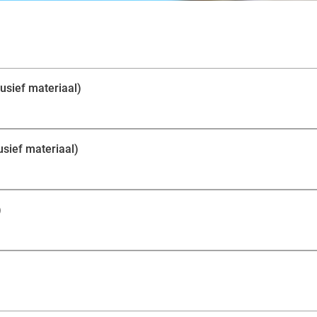
plezier!
usief materiaal)
usief materiaal)
)