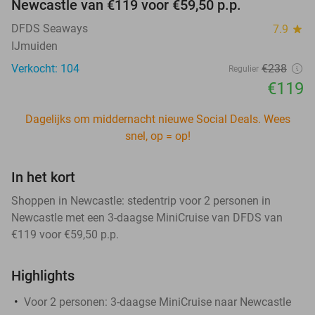
Newcastle van €119 voor €59,50 p.p.
DFDS Seaways
7.9
star
IJmuiden
Verkocht: 104
€238
Regulier
€119
Dagelijks om middernacht nieuwe Social Deals. Wees
snel, op = op!
In het kort
Shoppen in Newcastle: stedentrip voor 2 personen in
Newcastle met een 3-daagse MiniCruise van DFDS van
€119 voor €59,50 p.p.
Highlights
Voor 2 personen: 3-daagse MiniCruise naar Newcastle