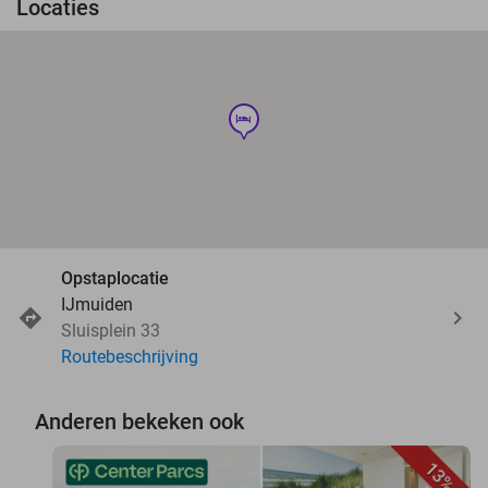
Locaties
hotel
Opstaplocatie
IJmuiden
Sluisplein 33
Routebeschrijving
Anderen bekeken ook
13%