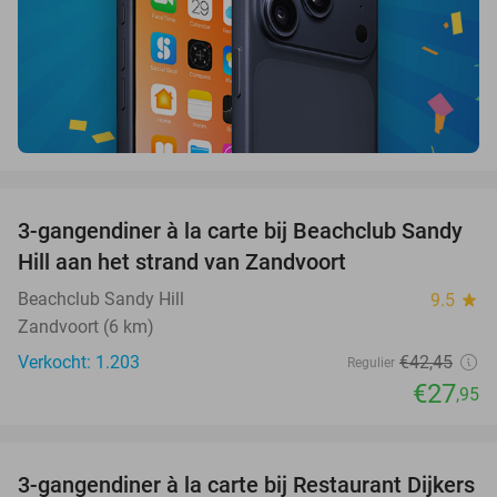
favorite_border
3-gangendiner à la carte bij Beachclub Sandy
34%
Hill aan het strand van Zandvoort
Beachclub Sandy Hill
9.5
star
Zandvoort (6 km)
Verkocht: 1.203
€42
,45
Regulier
€27
,95
favorite_border
3-gangendiner à la carte bij Restaurant Dijkers
39%