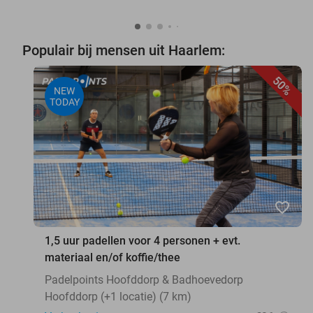
Populair bij mensen uit Haarlem:
50%
NEW
TODAY
favorite_border
1,5 uur padellen voor 4 personen + evt.
materiaal en/of koffie/thee
Padelpoints Hoofddorp & Badhoevedorp
Hoofddorp (+1 locatie) (7 km)