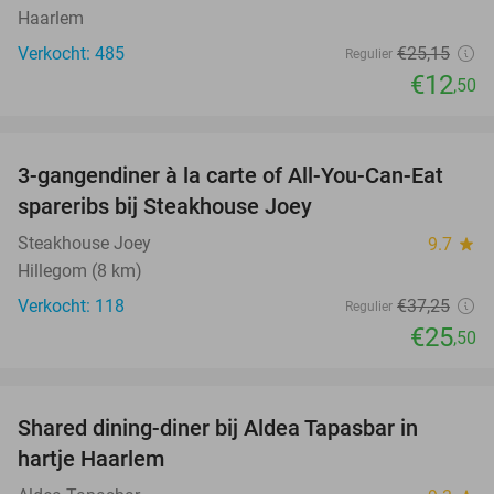
Haarlem
Verkocht: 485
€25
,15
Regulier
€12
,50
favorite_border
3-gangendiner à la carte of All-You-Can-Eat
32%
spareribs bij Steakhouse Joey
Steakhouse Joey
9.7
star
Hillegom (8 km)
Verkocht: 118
€37
,25
Regulier
€25
,50
favorite_border
Shared dining-diner bij Aldea Tapasbar in
31%
hartje Haarlem