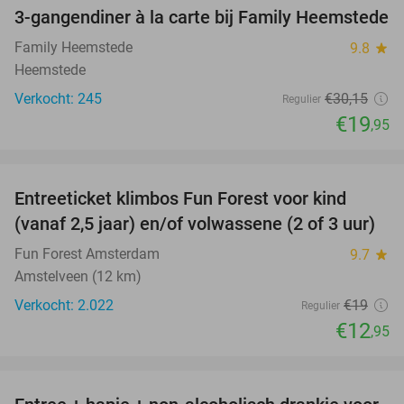
3-gangendiner à la carte bij Family Heemstede
34%
Family Heemstede
9.8
star
Heemstede
Verkocht: 245
€30
,15
Regulier
€19
,95
favorite_border
Entreeticket klimbos Fun Forest voor kind
32%
(vanaf 2,5 jaar) en/of volwassene (2 of 3 uur)
Fun Forest Amsterdam
9.7
star
Amstelveen (12 km)
Verkocht: 2.022
€19
Regulier
€12
,95
favorite_border