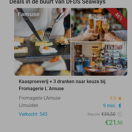
Deals in de buurt van DFDS Seaways
46%
favorite_border
Kaasproeverij + 3 dranken naar keuze bij
Fromagerie L`Amuse
Fromagerie L'Amuse
9.9
star
IJmuiden
9 min.
directions_walk
Verkocht: 543
€39
,50
Regulier
€21
,50