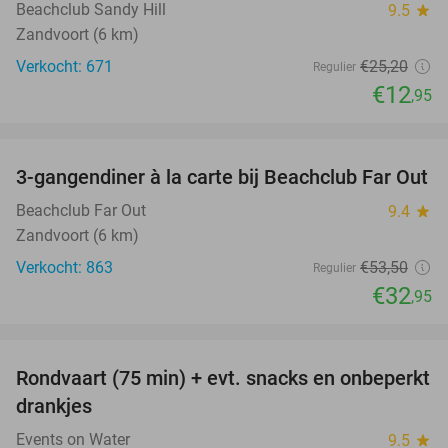
Beachclub Sandy Hill
9.5
star
Zandvoort (6 km)
Verkocht: 671
€25
,20
Regulier
€12
,95
favorite_border
3-gangendiner à la carte bij Beachclub Far Out
38%
Beachclub Far Out
9.4
star
Zandvoort (6 km)
Verkocht: 863
€53
,50
Regulier
€32
,95
favorite_border
Rondvaart (75 min) + evt. snacks en onbeperkt
50%
drankjes
Events on Water
9.5
star