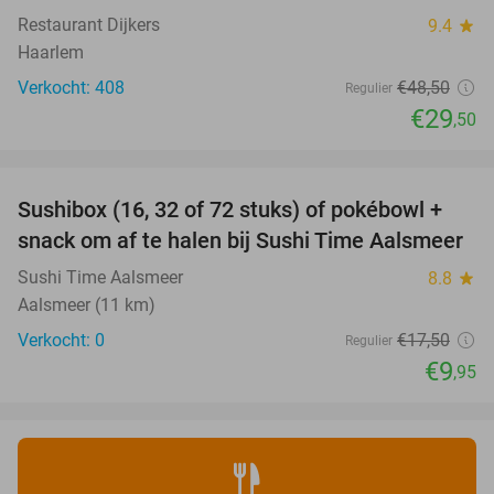
Restaurant Dijkers
9.4
star
Haarlem
Verkocht: 408
€48
,50
Regulier
€29
,50
favorite_border
Sushibox (16, 32 of 72 stuks) of pokébowl +
43%
NEW
snack om af te halen bij Sushi Time Aalsmeer
TODAY
Sushi Time Aalsmeer
8.8
star
Aalsmeer (11 km)
Verkocht: 0
€17
,50
Regulier
€9
,95