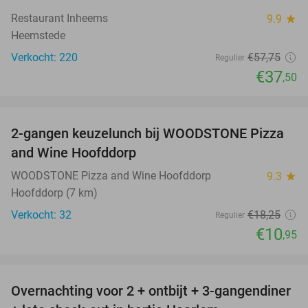
Restaurant Inheems
9.9
star
Heemstede
Verkocht: 220
€57
,75
Regulier
€37
,50
favorite_border
2-gangen keuzelunch bij WOODSTONE Pizza
40%
and Wine Hoofddorp
WOODSTONE Pizza and Wine Hoofddorp
9.3
star
Hoofddorp (7 km)
Verkocht: 32
€18
,25
Regulier
€10
,95
favorite_border
Overnachting voor 2 + ontbijt + 3-gangendiner
22%