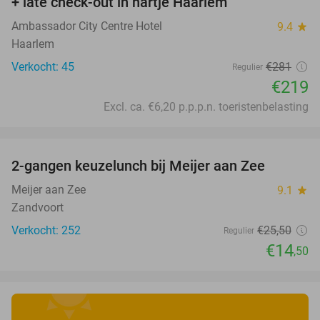
+ late check-out in hartje Haarlem
Ambassador City Centre Hotel
9.4
star
Haarlem
Verkocht: 45
€281
Regulier
€219
Excl. ca. €6,20 p.p.p.n. toeristenbelasting
favorite_border
2-gangen keuzelunch bij Meijer aan Zee
43%
Meijer aan Zee
9.1
star
Zandvoort
Verkocht: 252
€25
,50
Regulier
€14
,50