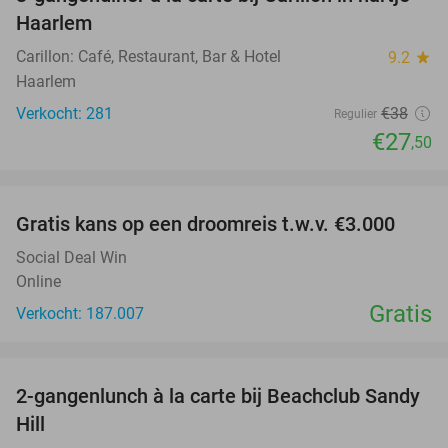
28%
Haarlem
Carillon: Café, Restaurant, Bar & Hotel
9.2
star
Haarlem
Verkocht: 281
€38
Regulier
€27
,50
favorite_border
Gratis kans op een droomreis t.w.v. €3.000
Social Deal Win
Online
Gratis
Verkocht: 187.007
favorite_border
2-gangenlunch à la carte bij Beachclub Sandy
49%
Hill