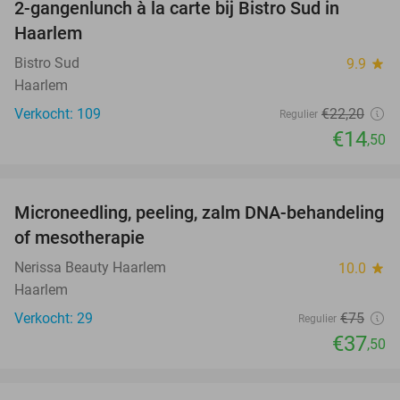
2-gangenlunch à la carte bij Bistro Sud in
35%
Haarlem
Bistro Sud
9.9
star
Haarlem
Verkocht: 109
€22
,20
Regulier
€14
,50
favorite_border
Microneedling, peeling, zalm DNA-behandeling
50%
of mesotherapie
Nerissa Beauty Haarlem
10.0
star
Haarlem
Verkocht: 29
€75
Regulier
€37
,50
favorite_border