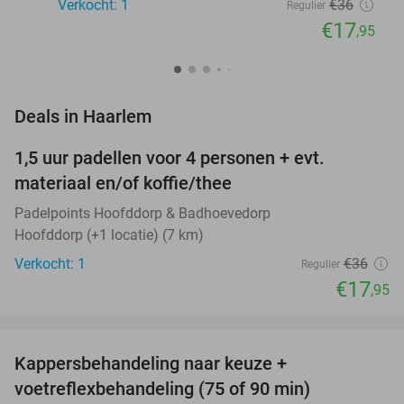
Verkocht: 1
€36
Regulier
€17
,95
favorite_border
Deals in Haarlem
1,5 uur padellen voor 4 personen + evt.
50%
NEW
materiaal en/of koffie/thee
TODAY
Padelpoints Hoofddorp & Badhoevedorp
Hoofddorp (+1 locatie) (7 km)
Verkocht: 1
€36
Regulier
€17
,95
favorite_border
Kappersbehandeling naar keuze +
66%
NEW
voetreflexbehandeling (75 of 90 min)
TODAY