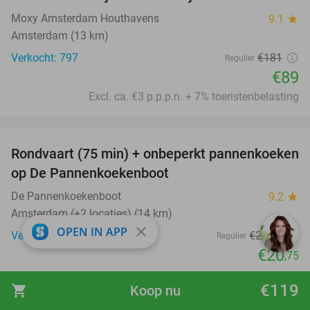
Moxy Amsterdam Houthavens
9.1
star
Amsterdam (13 km)
Verkocht: 797
€181
Regulier
€89
Excl. ca. €3 p.p.p.n. + 7% toeristenbelasting
favorite_border
Rondvaart (75 min) + onbeperkt pannenkoeken
30%
op De Pannenkoekenboot
De Pannenkoekenboot
9.2
star
Amsterdam (+2 locaties) (14 km)
close
OPEN IN APP
Verkocht: 4.609
€29
,50
Regulier
€20
,75
favorite_border
€119
shopping_cart
Koop nu