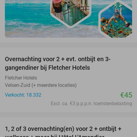
favorite_border
Overnachting voor 2 + evt. ontbijt en 3-
gangendiner bij Fletcher Hotels
Fletcher Hotels
Velsen-Zuid (+ meerdere locaties)
€45
Verkocht: 18.332
Excl. ca. €3 p.p.p.n. toeristenbelasting
favorite_border
1, 2 of 3 overnachting(en) voor 2 + ontbijt +
32%
NEW