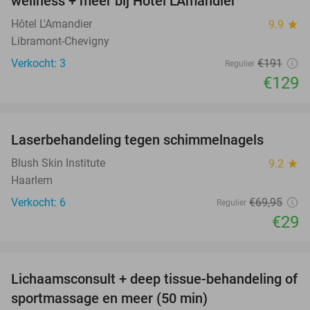
wellness + meer bij Hôtel L'Amandier
TODAY
Hôtel L'Amandier
9.9
star
Libramont-Chevigny
Verkocht: 3
€191
Regulier
€129
favorite_border
Laserbehandeling tegen schimmelnagels
59%
Blush Skin Institute
9.2
star
Haarlem
Verkocht: 6
€69
,95
Regulier
€29
favorite_border
Lichaamsconsult + deep tissue-behandeling of
65%
sportmassage en meer (50 min)