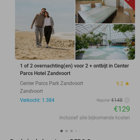
favorite_border
1 of 2 overnachting(en) voor 2 + ontbijt in Center
Parcs Hotel Zandvoort
Center Parcs Park Zandvoort
9.2
star
Zandvoort
Verkocht: 1.384
€148
Regulier
€129
Inclusief alle bijkomende kosten