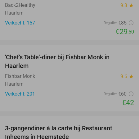
Back2Healthy
9.3
star
Haarlem
Verkocht: 157
€85
Regulier
€29
,50
favorite_border
'Chef's Table'-diner bij Fishbar Monk in
30%
Haarlem
Fishbar Monk
9.6
star
Haarlem
Verkocht: 201
€60
Regulier
€42
favorite_border
3-gangendiner à la carte bij Restaurant
35%
Inheems in Heemstede