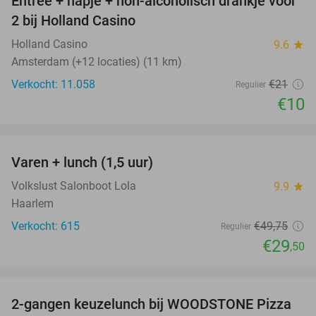
Entree + hapje + non-alcoholisch drankje voor
52%
2 bij Holland Casino
Holland Casino
9.6
star
Amsterdam (+12 locaties) (11 km)
Verkocht: 11.058
€21
Regulier
€10
favorite_border
Varen + lunch (1,5 uur)
41%
Volkslust Salonboot Lola
9.9
star
Haarlem
Verkocht: 615
€49
,75
Regulier
€29
,50
favorite_border
2-gangen keuzelunch bij WOODSTONE Pizza
46%