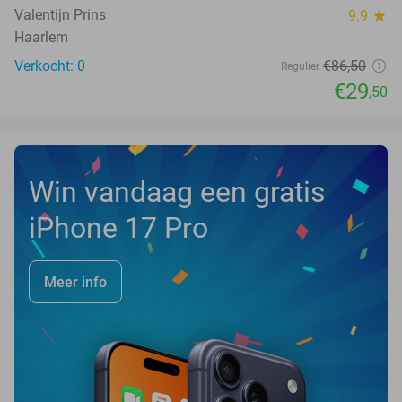
Valentijn Prins
9.9
star
Haarlem
Verkocht: 0
€86
,50
Regulier
€29
,50
Win vandaag een gratis
iPhone 17 Pro
Meer info