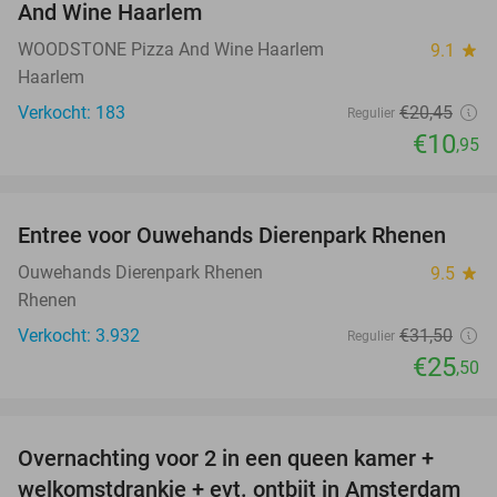
And Wine Haarlem
WOODSTONE Pizza And Wine Haarlem
9.1
star
Haarlem
Verkocht: 183
€20
,45
Regulier
€10
,95
favorite_border
Entree voor Ouwehands Dierenpark Rhenen
19%
Ouwehands Dierenpark Rhenen
9.5
star
Rhenen
Verkocht: 3.932
€31
,50
Regulier
€25
,50
favorite_border
Overnachting voor 2 in een queen kamer +
51%
welkomstdrankje + evt. ontbijt in Amsterdam