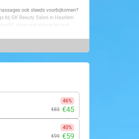
fdmassages ook steeds voorbijkomen?
ngs bij GK Beauty Salon in Haarlem
 hoofd, maar ook je haar tot rust
el de zachte kriebels en kneepjes in
eten de fijnste plekjes precies te
annen en met glanzend haar de deur
46%
€45
€83
40%
€59
€99