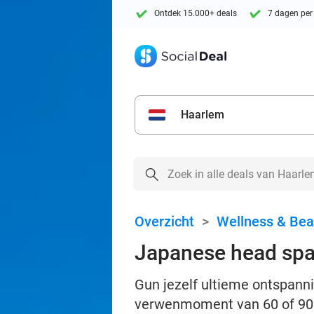
Ontdek 15.000+ deals
7 dagen per
Haarlem
Overzicht
>
Wellness & Bea
Japanese head spa 
Gun jezelf ultieme ontspann
verwenmoment van 60 of 90