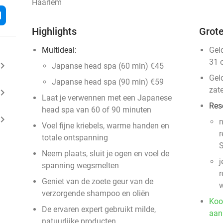
Haarlem
l
Highlights
Grote
Multideal:
Gel
31 
ard_arrow_right
Japanse head spa (60 min) €45
Gel
Japanse head spa (90 min) €59
zat
ard_arrow_right
Laat je verwennen met een Japanese
Res
head spa van 60 of 90 minuten
ard_arrow_right
n
Voel fijne kriebels, warme handen en
r
totale ontspanning
S
Neem plaats, sluit je ogen en voel de
j
spanning wegsmelten
r
Geniet van de zoete geur van de
w
verzorgende shampoo en oliën
Koo
De ervaren expert gebruikt milde,
aan
natuurlijke producten