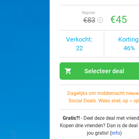
Regulier
€45
€83
Verkocht:
Korting
22
46%
shopping_cart
Selecteer deal
navi
Dagelijks om middernacht nieuw
Social Deals. Wees snel, op = op
Gratis?!
- Deel deze deal met vrien
Kopen drie vrienden? Dan is de deal
jou gratis! (
info
)