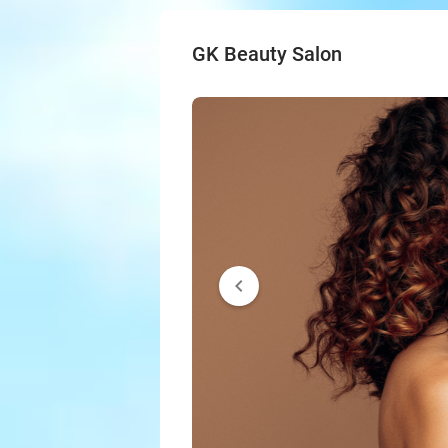
GK Beauty Salon
chevron_left