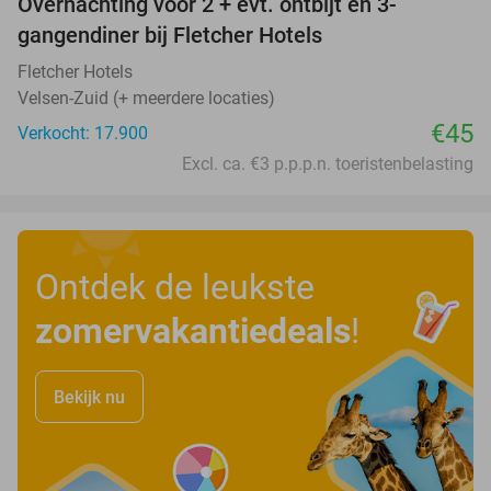
Overnachting voor 2 + evt. ontbijt en 3-
gangendiner bij Fletcher Hotels
Fletcher Hotels
Velsen-Zuid (+ meerdere locaties)
€45
Verkocht: 17.900
Excl. ca. €3 p.p.p.n. toeristenbelasting
Ontdek de leukste
zomervakantiedeals
!
Bekijk nu