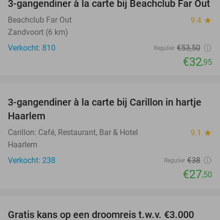
3-gangendiner à la carte bij Beachclub Far Out
38%
Beachclub Far Out
9.4
star
Zandvoort (6 km)
Verkocht: 810
€53
,50
Regulier
€32
,95
favorite_border
3-gangendiner à la carte bij Carillon in hartje
28%
Haarlem
Carillon: Café, Restaurant, Bar & Hotel
9.1
star
Haarlem
Verkocht: 238
€38
Regulier
€27
,50
favorite_border
Gratis kans op een droomreis t.w.v. €3.000