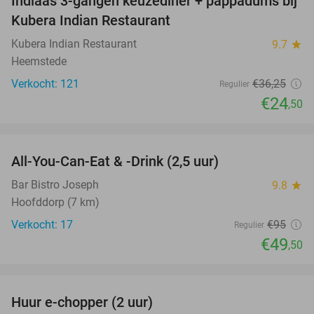
Indiaas 3-gangen keuzediner + pappadums bij
32%
Kubera Indian Restaurant
Kubera Indian Restaurant
9.7
star
Heemstede
Verkocht: 121
€36
,25
Regulier
€24
,50
favorite_border
All-You-Can-Eat & -Drink (2,5 uur)
48%
Bar Bistro Joseph
9.8
star
Hoofddorp (7 km)
Verkocht: 17
€95
Regulier
€49
,50
favorite_border
Huur e-chopper (2 uur)
18%