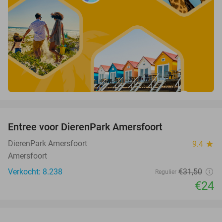
favorite_border
Entree voor DierenPark Amersfoort
24%
DierenPark Amersfoort
9.4
star
Amersfoort
Verkocht: 8.238
€31
,50
Regulier
€24
favorite_border