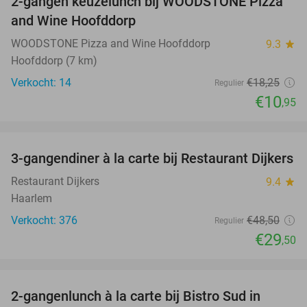
2-gangen keuzelunch bij WOODSTONE Pizza
40%
and Wine Hoofddorp
WOODSTONE Pizza and Wine Hoofddorp
9.3
star
Hoofddorp (7 km)
Verkocht: 14
€18
,25
Regulier
€10
,95
favorite_border
3-gangendiner à la carte bij Restaurant Dijkers
39%
Restaurant Dijkers
9.4
star
Haarlem
Verkocht: 376
€48
,50
Regulier
€29
,50
favorite_border
2-gangenlunch à la carte bij Bistro Sud in
35%