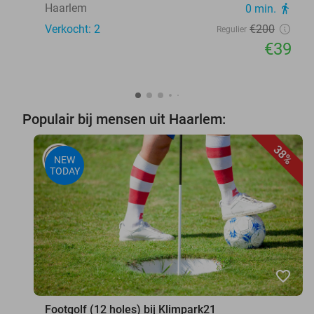
Haarlem
0 min.
directions_walk
Verkocht: 2
€200
Regulier
€39
Populair bij mensen uit Haarlem:
38%
NEW
TODAY
favorite_border
Footgolf (12 holes) bij Klimpark21