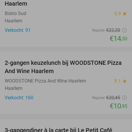
Haarlem
Bistro Sud
9.9
star
Haarlem
Verkocht: 91
€22
,20
Regulier
€14
,50
favorite_border
2-gangen keuzelunch bij WOODSTONE Pizza
46%
And Wine Haarlem
WOODSTONE Pizza And Wine Haarlem
9.1
star
Haarlem
Verkocht: 160
€20
,45
Regulier
€10
,95
favorite_border
3-gangendiner à la carte bij Le Petit Café