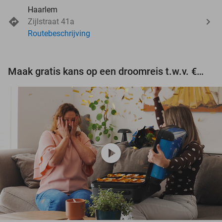
Haarlem
Zijlstraat 41a
Routebeschrijving
Maak gratis kans op een droomreis t.w.v. €3.000!
play_circle