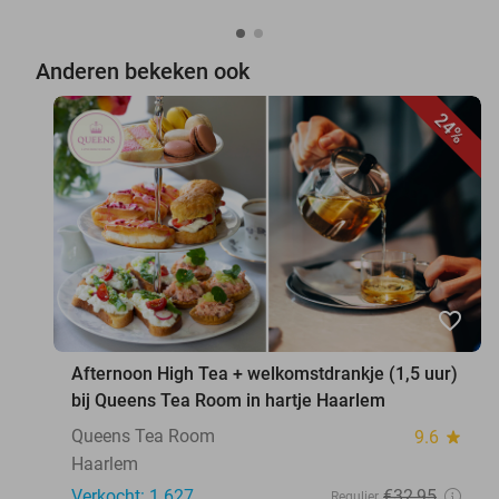
Anderen bekeken ook
24%
favorite_border
Afternoon High Tea + welkomstdrankje (1,5 uur)
bij Queens Tea Room in hartje Haarlem
Queens Tea Room
9.6
star
Haarlem
Verkocht: 1.627
€32
,95
Regulier