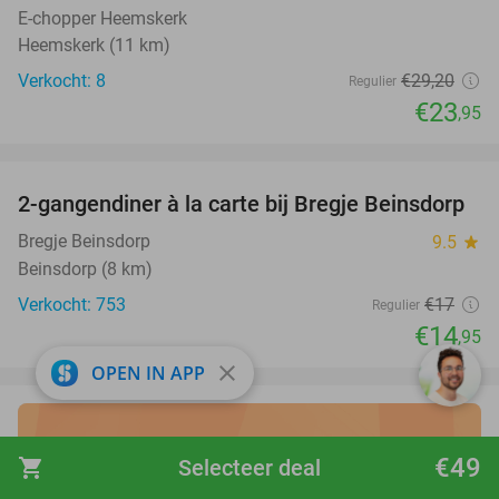
E-chopper Heemskerk
Heemskerk (11 km)
Verkocht: 8
€29
,20
Regulier
€23
,95
favorite_border
2-gangendiner à la carte bij Bregje Beinsdorp
12%
Bregje Beinsdorp
9.5
star
Beinsdorp (8 km)
Verkocht: 753
€17
Regulier
€14
,95
close
OPEN IN APP
Ontdek de beste
vakantie
€49
shopping_cart
Selecteer deal