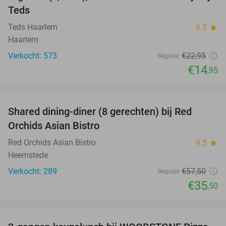
Teds
Teds Haarlem
9.5
star
Haarlem
Verkocht: 573
€22
,95
Regulier
€14
,95
favorite_border
Shared dining-diner (8 gerechten) bij Red
38%
Orchids Asian Bistro
Red Orchids Asian Bistro
9.5
star
Heemstede
Verkocht: 289
€57
,50
Regulier
€35
,50
favorite_border