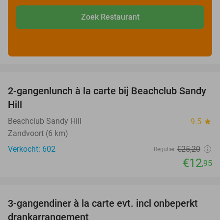
Zoek Restaurant
favorite_border
2-gangenlunch à la carte bij Beachclub Sandy
49%
Hill
Beachclub Sandy Hill
9.5
star
Zandvoort (6 km)
Verkocht: 602
€25
,20
Regulier
€12
,95
favorite_border
3-gangendiner à la carte evt. incl onbeperkt
44%
drankarrangement