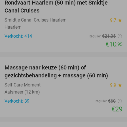
Rondvaart Haarlem (50 min) met Smidtje
48%
Canal Cruises
Smidtje Canal Cruises Haarlem
9.7
star
Haarlem
Verkocht: 414
€21
,05
Regulier
€10
,95
favorite_border
Massage naar keuze (60 min) of
52%
gezichtsbehandeling + massage (60 min)
Self Care Moment
9.9
star
Aalsmeer (12 km)
Verkocht: 39
€60
Regulier
€29
favorite_border