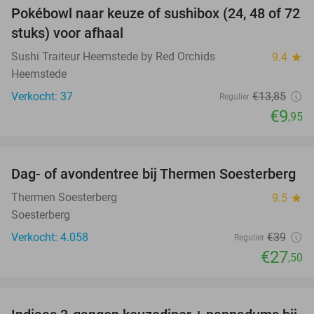
Pokébowl naar keuze of sushibox (24, 48 of 72
28%
stuks) voor afhaal
Sushi Traiteur Heemstede by Red Orchids
9.4
star
Heemstede
Verkocht: 37
€13
,85
Regulier
€9
,95
favorite_border
Dag- of avondentree bij Thermen Soesterberg
29%
Thermen Soesterberg
9.5
star
Soesterberg
Verkocht: 4.058
€39
Regulier
€27
,50
favorite_border