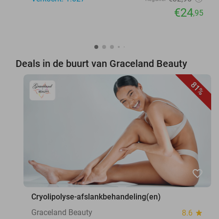
€24
,95
Deals in de buurt van Graceland Beauty
81%
favorite_border
Cryolipolyse-afslankbehandeling(en)
Graceland Beauty
8.6
star