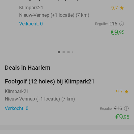
Klimpark21
9.7
star
Nieuw-Vennep (+1 locatie) (7 km)
Verkocht: 0
€16
Regulier
€9
,95
favorite_border
Deals in Haarlem
Footgolf (12 holes) bij Klimpark21
38%
NEW
TODAY
Klimpark21
9.7
star
Nieuw-Vennep (+1 locatie) (7 km)
Verkocht: 0
€16
Regulier
€9
,95
favorite_border