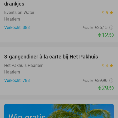
drankjes
Events on Water
9.5
star
Haarlem
Verkocht: 383
€25
,15
Regulier
€12
,50
favorite_border
3-gangendiner à la carte bij Het Pakhuis
26%
Het Pakhuis Haarlem
9.4
star
Haarlem
Verkocht: 788
€39
,90
Regulier
€29
,50
Win gratis