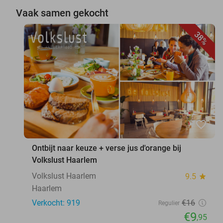
Vaak samen gekocht
38%
favorite_border
Ontbijt naar keuze + verse jus d'orange bij
Volkslust Haarlem
Volkslust Haarlem
9.5
star
Haarlem
Verkocht: 919
€16
Regulier
€9
,95