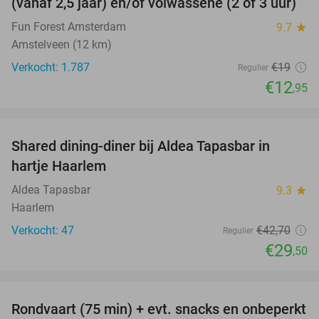
(vanaf 2,5 jaar) en/of volwassene (2 of 3 uur)
Fun Forest Amsterdam
9.7
star
Amstelveen (12 km)
Verkocht: 1.787
€19
Regulier
€12
,95
favorite_border
Shared dining-diner bij Aldea Tapasbar in
31%
hartje Haarlem
Aldea Tapasbar
9.3
star
Haarlem
Verkocht: 47
€42
,70
Regulier
€29
,50
favorite_border
Rondvaart (75 min) + evt. snacks en onbeperkt
50%