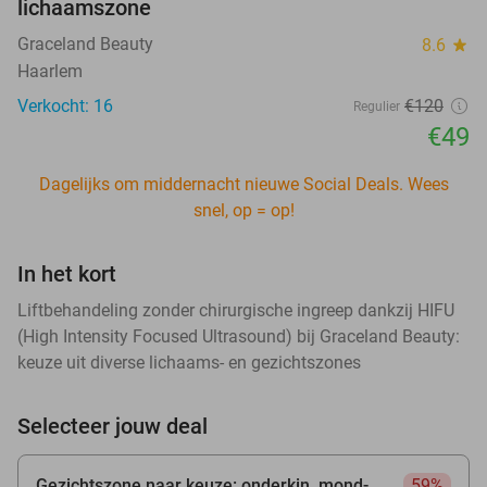
lichaamszone
Graceland Beauty
8.6
star
Haarlem
Verkocht: 16
€120
Regulier
€49
Dagelijks om middernacht nieuwe Social Deals. Wees
snel, op = op!
In het kort
Liftbehandeling zonder chirurgische ingreep dankzij HIFU
(High Intensity Focused Ultrasound) bij Graceland Beauty:
keuze uit diverse lichaams- en gezichtszones
Selecteer jouw deal
Gezichtszone naar keuze: onderkin, mond-
59%