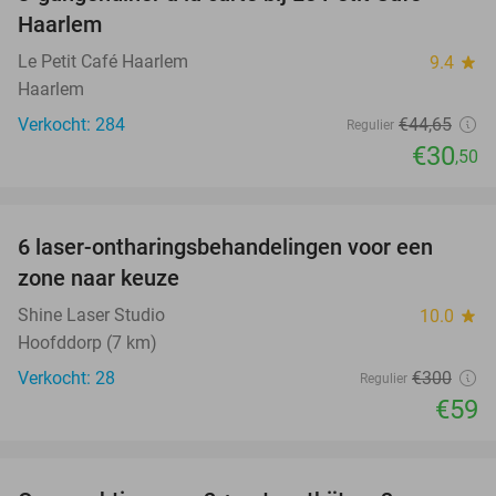
32%
Haarlem
Le Petit Café Haarlem
9.4
star
Haarlem
Verkocht: 284
€44
,65
Regulier
€30
,50
favorite_border
6 laser-ontharingsbehandelingen voor een
80%
zone naar keuze
Shine Laser Studio
10.0
star
Hoofddorp (7 km)
Verkocht: 28
€300
Regulier
€59
favorite_border