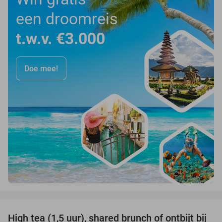
een droomreis
t.w.v. €3.000
Doe mee!
favorite_border
High tea (1,5 uur), shared brunch of ontbijt bij
35%