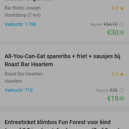
Bar Bistro Joseph
9.8
star
Hoofddorp (7 km)
Verkocht: 1.786
€54
,10
Regulier
€30
,50
favorite_border
All-You-Can-Eat spareribs + friet + sausjes bij
44%
Roast Bar Haarlem
Roast Bar Haarlem
9.5
star
Haarlem
Verkocht: 710
€35
Regulier
€19
,50
favorite_border
Entreeticket klimbos Fun Forest voor kind
32%