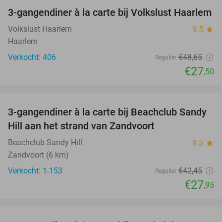
3-gangendiner à la carte bij Volkslust Haarlem
43%
Volkslust Haarlem
9.5
star
Haarlem
Verkocht: 406
€48
,65
Regulier
€27
,50
favorite_border
3-gangendiner à la carte bij Beachclub Sandy
34%
Hill aan het strand van Zandvoort
Beachclub Sandy Hill
9.5
star
Zandvoort (6 km)
Verkocht: 1.153
€42
,45
Regulier
€27
,95
favorite_border