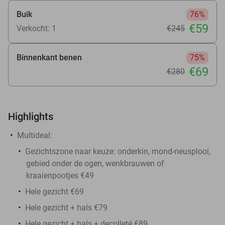
Buik
76%
€59
Verkocht: 1
€245
Binnenkant benen
75%
€69
€280
Highlights
Multideal:
Gezichtszone naar keuze: onderkin, mond-neusplooi,
gebied onder de ogen, wenkbrauwen of
kraaienpootjes €49
Hele gezicht €69
Hele gezicht + hals €79
Hele gezicht + hals + decolleté €89