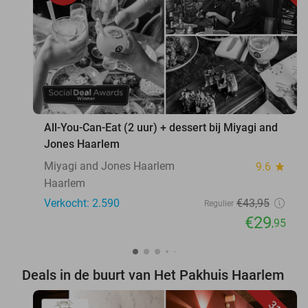
All-You-Can-Eat (2 uur) + dessert bij Miyagi and
Jones Haarlem
Miyagi and Jones Haarlem
9.6
star
Haarlem
Verkocht: 2.590
€43
,95
Regulier
€29
,95
Deals in de buurt van Het Pakhuis Haarlem