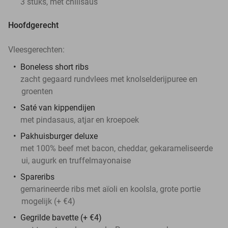
3 stuks, met chilisaus
Hoofdgerecht
Vleesgerechten:
Boneless short ribs
zacht gegaard rundvlees met knolselderijpuree en
groenten
Saté van kippendijen
met pindasaus, atjar en kroepoek
Pakhuisburger deluxe
met 100% beef met bacon, cheddar, gekarameliseerde
ui, augurk en truffelmayonaise
Spareribs
gemarineerde ribs met aïoli en koolsla, grote portie
mogelijk (+ €4)
Gegrilde bavette (+ €4)