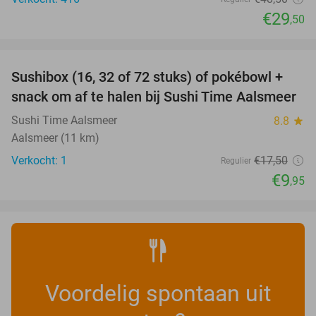
€29
,50
favorite_border
Sushibox (16, 32 of 72 stuks) of pokébowl +
43%
NEW
snack om af te halen bij Sushi Time Aalsmeer
TODAY
Sushi Time Aalsmeer
8.8
star
Aalsmeer (11 km)
Verkocht: 1
€17
,50
Regulier
€9
,95
Voordelig spontaan uit