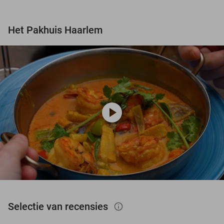
Het Pakhuis Haarlem
play_circle
Selectie van recensies
info_outlined