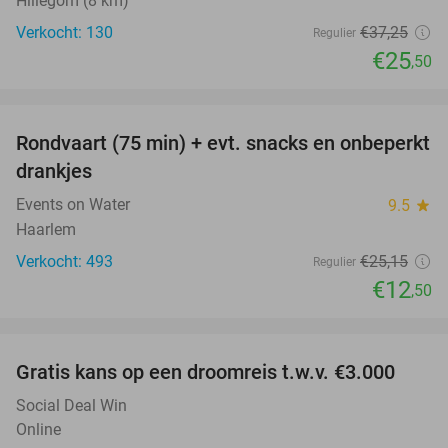
Hillegom (8 km)
Verkocht: 130
€37
,25
Regulier
€25
,50
favorite_border
Rondvaart (75 min) + evt. snacks en onbeperkt
50%
drankjes
Events on Water
9.5
star
Haarlem
Verkocht: 493
€25
,15
Regulier
€12
,50
favorite_border
Gratis kans op een droomreis t.w.v. €3.000
Social Deal Win
Online