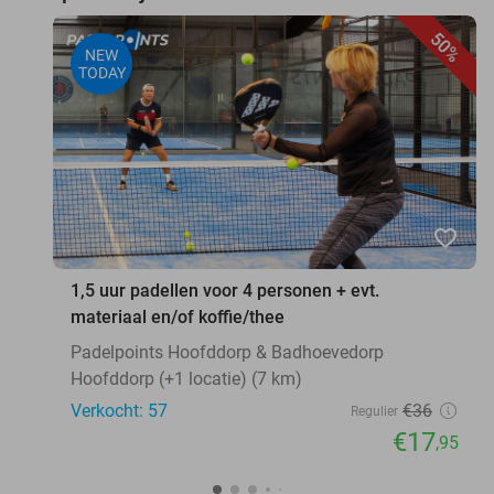
50%
NEW
TODAY
favorite_border
1,5 uur padellen voor 4 personen + evt.
materiaal en/of koffie/thee
Padelpoints Hoofddorp & Badhoevedorp
Hoofddorp (+1 locatie) (7 km)
Verkocht: 57
€36
Regulier
€17
,95