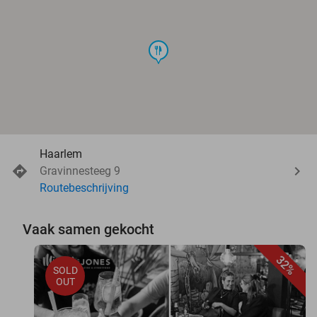
food
Haarlem
Gravinnesteeg 9
Routebeschrijving
Vaak samen gekocht
32%
SOLD
OUT