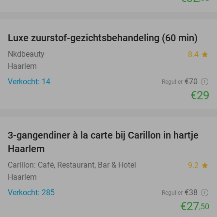
favorite_border
Luxe zuurstof-gezichtsbehandeling (60 min)
59%
Nkdbeauty
8.4
star
Haarlem
Verkocht: 14
€70
Regulier
€29
favorite_border
3-gangendiner à la carte bij Carillon in hartje
28%
Haarlem
Carillon: Café, Restaurant, Bar & Hotel
9.2
star
Haarlem
Verkocht: 285
€38
Regulier
€27
,50