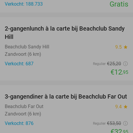
Gratis
Verkocht: 188.733
favorite_border
2-gangenlunch à la carte bij Beachclub Sandy
49%
Hill
Beachclub Sandy Hill
9.5
star
Zandvoort (6 km)
Verkocht: 687
€25
,20
Regulier
€12
,95
favorite_border
3-gangendiner à la carte bij Beachclub Far Out
38%
Beachclub Far Out
9.4
star
Zandvoort (6 km)
Verkocht: 876
€53
,50
Regulier
€32
,95