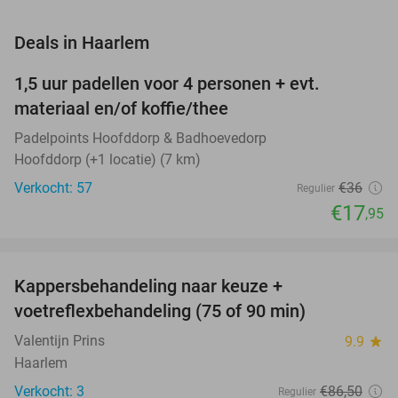
favorite_border
Deals in Haarlem
1,5 uur padellen voor 4 personen + evt.
50%
NEW
materiaal en/of koffie/thee
TODAY
Padelpoints Hoofddorp & Badhoevedorp
Hoofddorp (+1 locatie) (7 km)
Verkocht: 57
€36
Regulier
€17
,95
favorite_border
Kappersbehandeling naar keuze +
66%
NEW
voetreflexbehandeling (75 of 90 min)
TODAY
Valentijn Prins
9.9
star
Haarlem
Verkocht: 3
€86
,50
Regulier