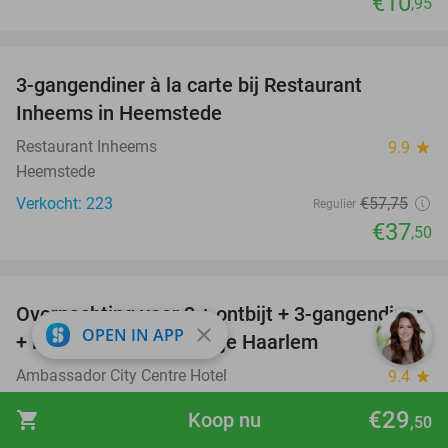
€10
,95
favorite_border
3-gangendiner à la carte bij Restaurant
35%
Inheems in Heemstede
Restaurant Inheems
9.9
star
Heemstede
Verkocht: 223
€57
,75
Regulier
€37
,50
favorite_border
Overnachting voor 2 + ontbijt + 3-gangendiner
22%
close
OPEN IN APP
+ late check-out in hartje Haarlem
Ambassador City Centre Hotel
9.4
star
Haarlem
€29
shopping_cart
Koop nu
,50
Verkocht: 45
€281
Regulier