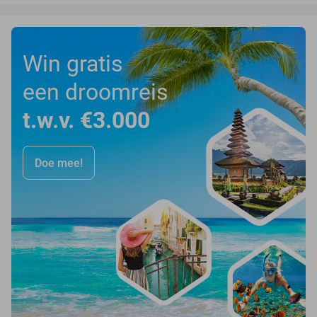
Win gratis
een droomreis
t.w.v. €3.000
Doe mee!