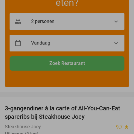
eten?
Zoek Restaurant
favorite_border
3-gangendiner à la carte of All-You-Can-Eat
32%
spareribs bij Steakhouse Joey
Steakhouse Joey
9.7
star