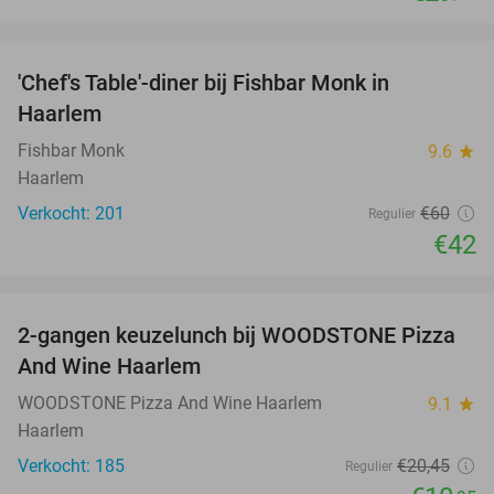
favorite_border
'Chef's Table'-diner bij Fishbar Monk in
30%
Haarlem
Fishbar Monk
9.6
star
Haarlem
Verkocht: 201
€60
Regulier
€42
favorite_border
2-gangen keuzelunch bij WOODSTONE Pizza
46%
And Wine Haarlem
WOODSTONE Pizza And Wine Haarlem
9.1
star
Haarlem
Verkocht: 185
€20
,45
Regulier