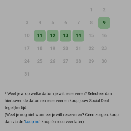
1
2
3
4
5
6
7
8
9
10
11
12
13
14
15
16
17
18
19
20
21
22
23
24
25
26
27
28
29
30
31
*
Weet je al op welke datum je wilt reserveren? Selecteer dan
hierboven de datum en reserveer en koop jouw Social Deal
tegelijkertijd.
(Weet je nog niet wanneer je wilt reserveren? Geen zorgen: koop
dan via de ‘
koop nu
’-knop én reserveer later)