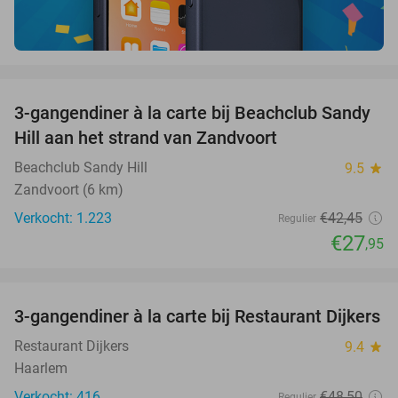
favorite_border
3-gangendiner à la carte bij Beachclub Sandy
34%
Hill aan het strand van Zandvoort
Beachclub Sandy Hill
9.5
star
Zandvoort (6 km)
Verkocht: 1.223
€42
,45
Regulier
€27
,95
favorite_border
3-gangendiner à la carte bij Restaurant Dijkers
39%
Restaurant Dijkers
9.4
star
Haarlem
Verkocht: 416
€48
,50
Regulier