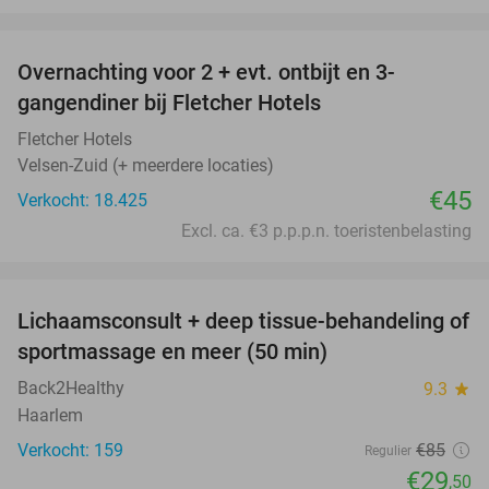
favorite_border
Overnachting voor 2 + evt. ontbijt en 3-
gangendiner bij Fletcher Hotels
Fletcher Hotels
Velsen-Zuid (+ meerdere locaties)
€45
Verkocht: 18.425
Excl. ca. €3 p.p.p.n. toeristenbelasting
favorite_border
Lichaamsconsult + deep tissue-behandeling of
65%
sportmassage en meer (50 min)
Back2Healthy
9.3
star
Haarlem
Verkocht: 159
€85
Regulier
€29
,50