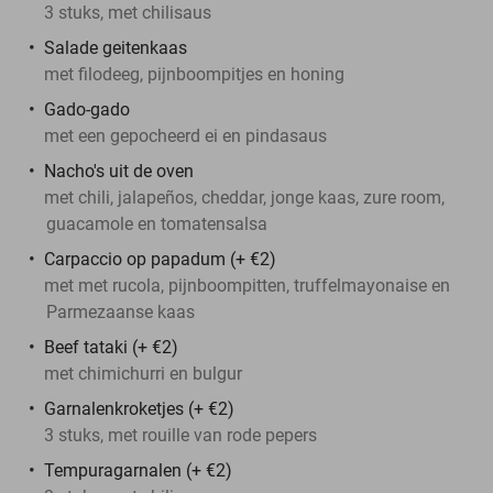
3 stuks, met chilisaus
Salade geitenkaas
met filodeeg, pijnboompitjes en honing
Gado-gado
met een gepocheerd ei en pindasaus
Nacho's uit de oven
met chili, jalapeños, cheddar, jonge kaas, zure room,
guacamole en tomatensalsa
Carpaccio op papadum (+ €2)
met met rucola, pijnboompitten, truffelmayonaise en
Parmezaanse kaas
Beef tataki (+ €2)
met chimichurri en bulgur
Garnalenkroketjes (+ €2)
3 stuks, met rouille van rode pepers
Tempuragarnalen (+ €2)