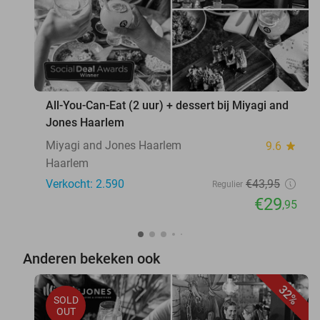
All-You-Can-Eat (2 uur) + dessert bij Miyagi and
Jones Haarlem
Miyagi and Jones Haarlem
9.6
star
Haarlem
Verkocht: 2.590
€43
,95
Regulier
€29
,95
Anderen bekeken ook
32%
SOLD
OUT