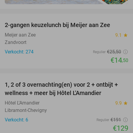
favorite_border
2-gangen keuzelunch bij Meijer aan Zee
43%
Meijer aan Zee
9.1
star
Zandvoort
Verkocht: 274
€25
,50
Regulier
€14
,50
favorite_border
1, 2 of 3 overnachting(en) voor 2 + ontbijt +
32%
NEW
wellness + meer bij Hôtel L'Amandier
TODAY
Hôtel L'Amandier
9.9
star
Libramont-Chevigny
Verkocht: 6
€191
Regulier
€129