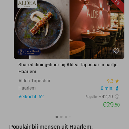
31%
favorite_border
Shared dining-diner bij Aldea Tapasbar in hartje
Haarlem
Aldea Tapasbar
9.3
star
Haarlem
0 min.
directions_walk
Verkocht: 62
€42
,70
Regulier
€29
,50
Populair bij mensen uit Haarlem: