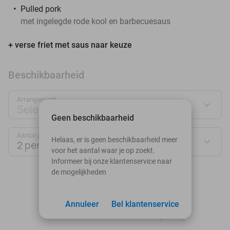
Pulled pork
met ingelegde rode kool en barbecuesaus
+ verse friet met saus naar keuze
Beschikbaarheid
Arrangement
Selecteer jouw deal
Geen beschikbaarheid
Aantal personen:
Helaas, er is geen beschikbaarheid meer
2 personen
voor het aantal waar je op zoekt.
Informeer bij onze klantenservice naar
de mogelijkheden
augustus 2026
Ma
Di
Wo
Do
Vr
Za
Zo
Annuleer
Bel klantenservice
1
2