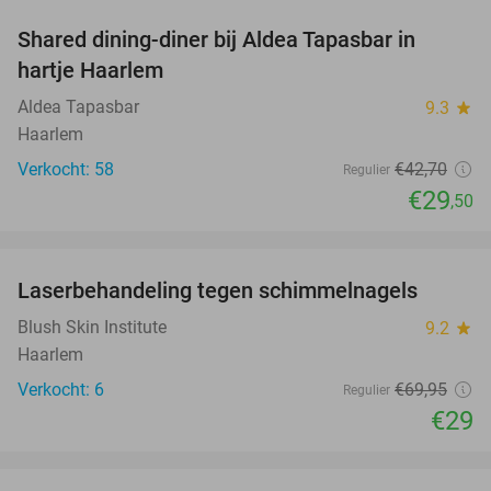
Shared dining-diner bij Aldea Tapasbar in
31%
hartje Haarlem
Aldea Tapasbar
9.3
star
Haarlem
Verkocht: 58
€42
,70
Regulier
€29
,50
favorite_border
Laserbehandeling tegen schimmelnagels
59%
Blush Skin Institute
9.2
star
Haarlem
Verkocht: 6
€69
,95
Regulier
€29
favorite_border