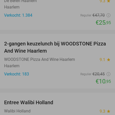
De Beren Haarlem
9.3
star
Haarlem
Verkocht: 1.384
€47
,70
Regulier
€25
,95
favorite_border
2-gangen keuzelunch bij WOODSTONE Pizza
46%
And Wine Haarlem
WOODSTONE Pizza And Wine Haarlem
9.1
star
Haarlem
Verkocht: 183
€20
,45
Regulier
€10
,95
favorite_border
Entree Walibi Holland
25%
Walibi Holland
9.3
star