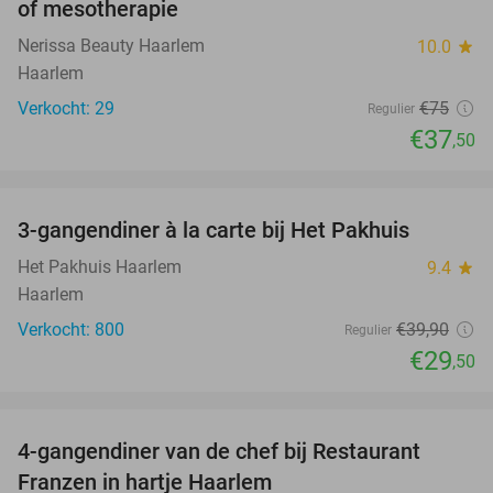
of mesotherapie
Nerissa Beauty Haarlem
10.0
star
Haarlem
Verkocht: 29
€75
Regulier
€37
,50
favorite_border
3-gangendiner à la carte bij Het Pakhuis
26%
Het Pakhuis Haarlem
9.4
star
Haarlem
Verkocht: 800
€39
,90
Regulier
€29
,50
favorite_border
4-gangendiner van de chef bij Restaurant
23%
Franzen in hartje Haarlem