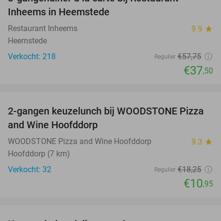
35%
Inheems in Heemstede
Restaurant Inheems
9.9
star
Heemstede
Verkocht: 218
€57
,75
Regulier
€37
,50
favorite_border
2-gangen keuzelunch bij WOODSTONE Pizza
40%
and Wine Hoofddorp
WOODSTONE Pizza and Wine Hoofddorp
9.3
star
Hoofddorp (7 km)
Verkocht: 32
€18
,25
Regulier
€10
,95
favorite_border