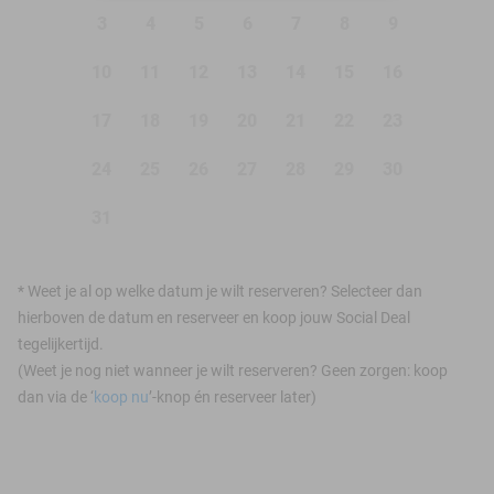
3
4
5
6
7
8
9
10
11
12
13
14
15
16
17
18
19
20
21
22
23
24
25
26
27
28
29
30
31
*
Weet je al op welke datum je wilt reserveren? Selecteer dan
hierboven de datum en reserveer en koop jouw Social Deal
tegelijkertijd.
(Weet je nog niet wanneer je wilt reserveren? Geen zorgen: koop
dan via de ‘
koop nu
’-knop én reserveer later)