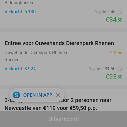
Biddinghuizen
Verkocht: 5.130
€46
Regulier
€34
,50
favorite_border
Entree voor Ouwehands Dierenpark Rhenen
19%
Ouwehands Dierenpark Rhenen
9.5
star
Rhenen
Verkocht: 3.924
€31
,50
Regulier
€25
,50
favorite_border
close
OPEN IN APP
3-daagse MiniCruise voor 2 personen naar
50%
Newcastle van €119 voor €59,50 p.p.
DFDS Seaways
7.9
star
Uitverkocht!
IJmuiden (7 km)