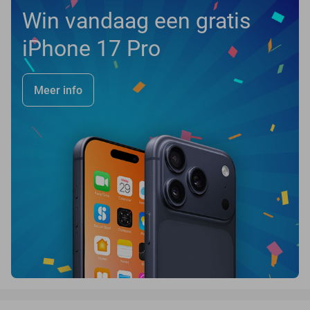
Win vandaag een gratis
iPhone 17 Pro
Meer info
favorite_border