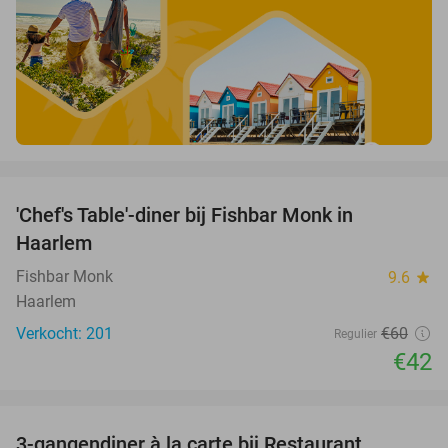
favorite_border
'Chef's Table'-diner bij Fishbar Monk in
30%
Haarlem
Fishbar Monk
9.6
star
Haarlem
Verkocht: 201
€60
Regulier
€42
favorite_border
3-gangendiner à la carte bij Restaurant