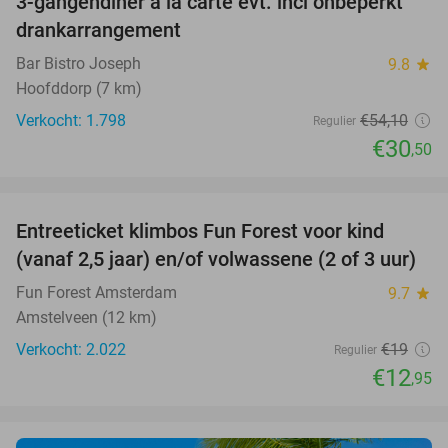
3-gangendiner à la carte evt. incl onbeperkt
44%
drankarrangement
Bar Bistro Joseph
9.8
star
Hoofddorp (7 km)
Verkocht: 1.798
€54
,10
Regulier
€30
,50
favorite_border
Entreeticket klimbos Fun Forest voor kind
32%
(vanaf 2,5 jaar) en/of volwassene (2 of 3 uur)
Fun Forest Amsterdam
9.7
star
Amstelveen (12 km)
Verkocht: 2.022
€19
Regulier
€12
,95