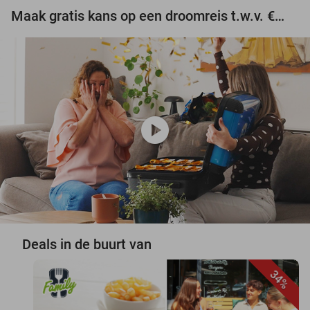
Maak gratis kans op een droomreis t.w.v. €3.000!
play_circle
Deals in de buurt van
34%