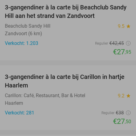
3-gangendiner à la carte bij Beachclub Sandy
34%
Hill aan het strand van Zandvoort
Beachclub Sandy Hill
9.5
star
Zandvoort (6 km)
Verkocht: 1.203
€42
,45
Regulier
€27
,95
favorite_border
3-gangendiner à la carte bij Carillon in hartje
28%
Haarlem
Carillon: Café, Restaurant, Bar & Hotel
9.2
star
Haarlem
Verkocht: 281
€38
Regulier
€27
,50
favorite_border