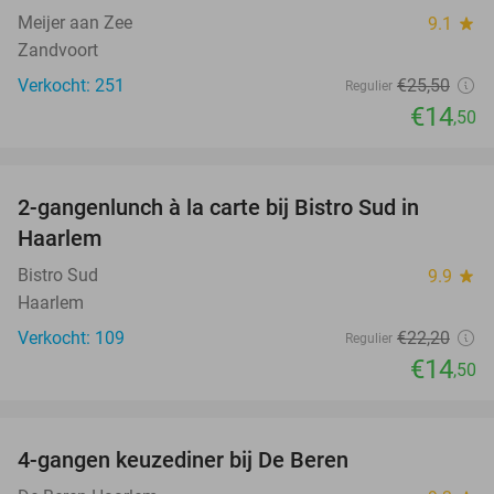
Meijer aan Zee
9.1
star
Zandvoort
Verkocht: 251
€25
,50
Regulier
€14
,50
favorite_border
2-gangenlunch à la carte bij Bistro Sud in
35%
Haarlem
Bistro Sud
9.9
star
Haarlem
Verkocht: 109
€22
,20
Regulier
€14
,50
favorite_border
4-gangen keuzediner bij De Beren
46%