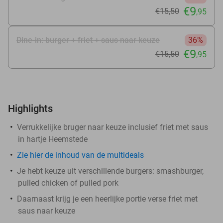
€9
€15
,50
,95
Dine-in: burger + friet + saus naar keuze
36%
€9
€15
,50
,95
Highlights
Verrukkelijke bruger naar keuze inclusief friet met saus
in hartje Heemstede
Zie hier de inhoud van de multideals
Je hebt keuze uit verschillende burgers: smashburger,
pulled chicken of pulled pork
Daarnaast krijg je een heerlijke portie verse friet met
saus naar keuze