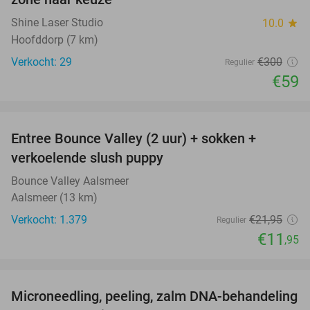
Shine Laser Studio
10.0
star
Hoofddorp (7 km)
Verkocht: 29
€300
Regulier
€59
favorite_border
Entree Bounce Valley (2 uur) + sokken +
46%
verkoelende slush puppy
Bounce Valley Aalsmeer
Aalsmeer (13 km)
Verkocht: 1.379
€21
,95
Regulier
€11
,95
favorite_border
Microneedling, peeling, zalm DNA-behandeling
50%