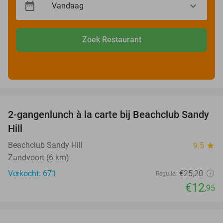
Zoek Restaurant
favorite_border
2-gangenlunch à la carte bij Beachclub Sandy
49%
Hill
Beachclub Sandy Hill
9.5
star
Zandvoort (6 km)
Verkocht: 671
€25
,20
Regulier
€12
,95
favorite_border