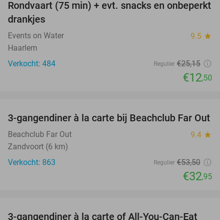
Rondvaart (75 min) + evt. snacks en onbeperkt
50%
drankjes
Events on Water
9.5
star
Haarlem
Verkocht: 484
€25
,15
Regulier
€12
,50
favorite_border
3-gangendiner à la carte bij Beachclub Far Out
38%
Beachclub Far Out
9.4
star
Zandvoort (6 km)
Verkocht: 863
€53
,50
Regulier
€32
,95
favorite_border
3-gangendiner à la carte of All-You-Can-Eat