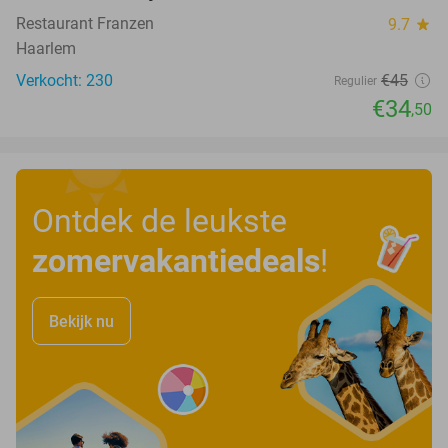
Restaurant Franzen
9.7
star
Haarlem
Verkocht: 230
€45
Regulier
€34
,50
Ontdek de leukste
zomervakantiedeals
!
Bekijk nu