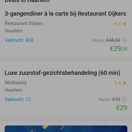
Deals in Haarlem
3-gangendiner à la carte bij Restaurant Dijkers
39%
Restaurant Dijkers
9.4
star
Haarlem
Verkocht: 408
€48
,50
Regulier
€29
,50
favorite_border
Luxe zuurstof-gezichtsbehandeling (60 min)
59%
NEW
TODAY
Nkdbeauty
8.4
star
Haarlem
Verkocht: 12
€70
Regulier
€29