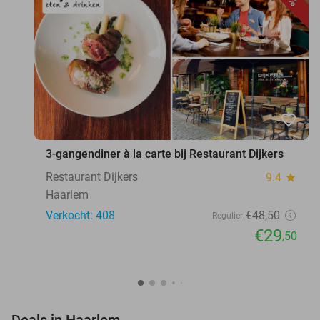
favorite_border
3-gangendiner à la carte bij Restaurant Dijkers
Restaurant Dijkers
9.4
star
Haarlem
Verkocht: 408
€48
,50
Regulier
€29
,50
favorite_border