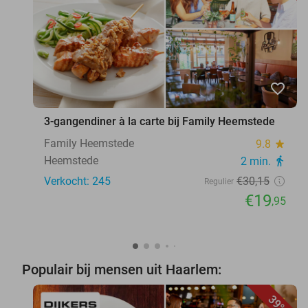
favorite_border
3-gangendiner à la carte bij Family Heemstede
Family Heemstede
9.8
star
Heemstede
2 min.
directions_walk
Verkocht: 245
€30
,15
Regulier
€19
,95
Populair bij mensen uit Haarlem:
39%