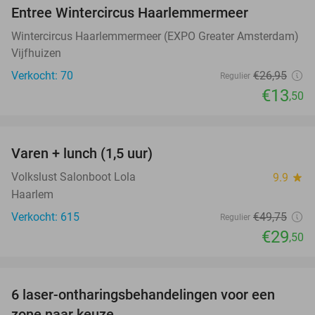
Entree Wintercircus Haarlemmermeer
50%
Wintercircus Haarlemmermeer (EXPO Greater Amsterdam)
Vijfhuizen
Verkocht: 70
€26
,95
Regulier
€13
,50
favorite_border
Varen + lunch (1,5 uur)
41%
Volkslust Salonboot Lola
9.9
star
Haarlem
Verkocht: 615
€49
,75
Regulier
€29
,50
favorite_border
6 laser-ontharingsbehandelingen voor een
80%
zone naar keuze