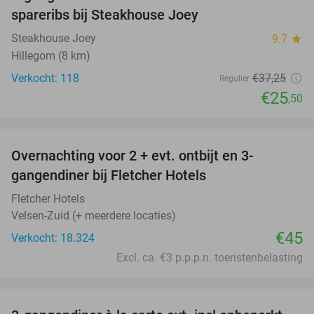
32%
spareribs bij Steakhouse Joey
Steakhouse Joey
9.7
star
Hillegom (8 km)
Verkocht: 118
€37
,25
Regulier
€25
,50
favorite_border
Overnachting voor 2 + evt. ontbijt en 3-
gangendiner bij Fletcher Hotels
Fletcher Hotels
Velsen-Zuid (+ meerdere locaties)
€45
Verkocht: 18.324
Excl. ca. €3 p.p.p.n. toeristenbelasting
favorite_border