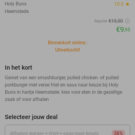
Holy Buns
10.0
star
Heemstede
€15
,50
Regulier
€9
,95
Binnenkort online::
Uitverkocht!
In het kort
Geniet van een smashburger, pulled chicken- of pulled
porkburger met verse friet en saus naar keuze bij Holy
Buns in hartje Heemstede: kies voor eten in de gezellige
zaak of voor afhalen
Selecteer jouw deal
Afhalen: burger + friet + saus naar keuze
36%