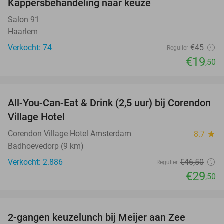
Kappersbehandeling naar keuze
57%
Salon 91
Haarlem
Verkocht: 74
€45
Regulier
€19
,50
favorite_border
All-You-Can-Eat & Drink (2,5 uur) bij Corendon
37%
Village Hotel
Corendon Village Hotel Amsterdam
8.7
star
Badhoevedorp (9 km)
Verkocht: 2.886
€46
,50
Regulier
€29
,50
favorite_border
2-gangen keuzelunch bij Meijer aan Zee
43%