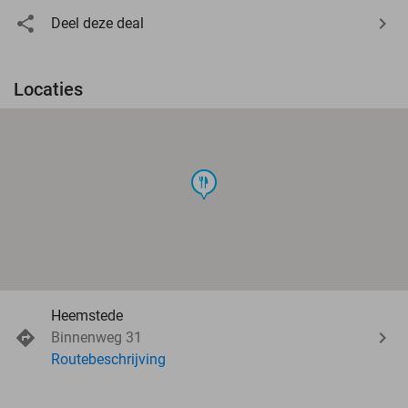
Deel deze deal
Locaties
food
Heemstede
Binnenweg 31
Routebeschrijving