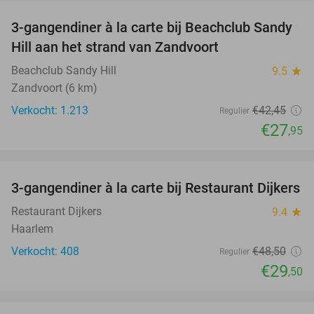
3-gangendiner à la carte bij Beachclub Sandy
34%
Hill aan het strand van Zandvoort
Beachclub Sandy Hill
9.5
star
Zandvoort (6 km)
Verkocht: 1.213
€42
,45
Regulier
€27
,95
favorite_border
3-gangendiner à la carte bij Restaurant Dijkers
39%
Restaurant Dijkers
9.4
star
Haarlem
Verkocht: 408
€48
,50
Regulier
€29
,50
favorite_border