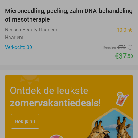
Microneedling, peeling, zalm DNA-behandeling
50%
of mesotherapie
Nerissa Beauty Haarlem
10.0
star
Haarlem
Verkocht: 30
€75
Regulier
€37
,50
Ontdek de leukste
zomervakantiedeals
!
Bekijk nu