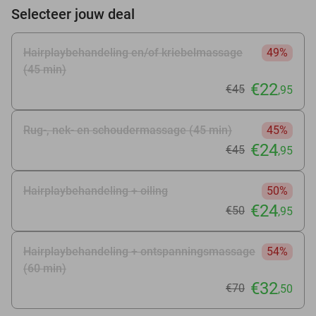
Selecteer jouw deal
Hairplaybehandeling en/of kriebelmassage
49%
(45 min)
€22
€45
,95
Rug-, nek- en schoudermassage (45 min)
45%
€24
€45
,95
Hairplaybehandeling + oiling
50%
€24
€50
,95
Hairplaybehandeling + ontspanningsmassage
54%
(60 min)
€32
€70
,50