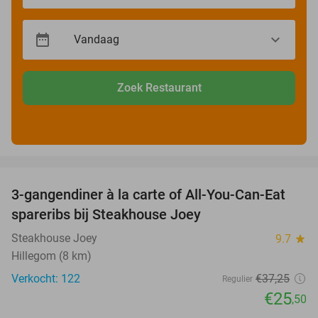
Zoek Restaurant
favorite_border
3-gangendiner à la carte of All-You-Can-Eat
32%
spareribs bij Steakhouse Joey
Steakhouse Joey
9.7
star
Hillegom (8 km)
Verkocht: 122
€37
,25
Regulier
€25
,50