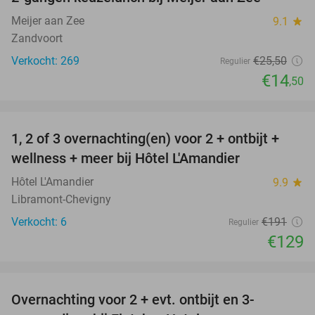
43%
Meijer aan Zee
9.1
star
Zandvoort
Verkocht: 269
€25
,50
Regulier
€14
,50
favorite_border
1, 2 of 3 overnachting(en) voor 2 + ontbijt +
32%
NEW
wellness + meer bij Hôtel L'Amandier
TODAY
Hôtel L'Amandier
9.9
star
Libramont-Chevigny
Verkocht: 6
€191
Regulier
€129
favorite_border
Overnachting voor 2 + evt. ontbijt en 3-