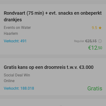
favorite_border
Rondvaart (75 min) + evt. snacks en onbeperkt
50%
drankjes
Events on Water
9.5
star
Haarlem
Verkocht: 491
€25
,15
Regulier
€12
,50
favorite_border
Gratis kans op een droomreis t.w.v. €3.000
Social Deal Win
Online
Gratis
Verkocht: 188.018
favorite_border