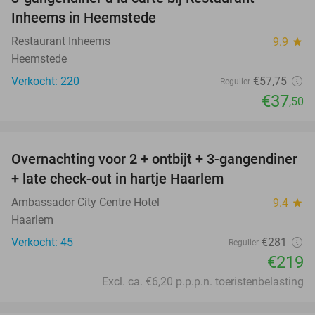
35%
Inheems in Heemstede
Restaurant Inheems
9.9
star
Heemstede
Verkocht: 220
€57
,75
Regulier
€37
,50
favorite_border
Overnachting voor 2 + ontbijt + 3-gangendiner
22%
+ late check-out in hartje Haarlem
Ambassador City Centre Hotel
9.4
star
Haarlem
Verkocht: 45
€281
Regulier
€219
Excl. ca. €6,20 p.p.p.n. toeristenbelasting
favorite_border