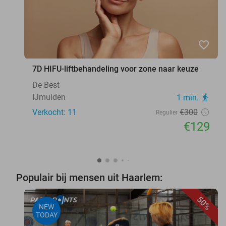
favorite_border
7D HIFU-liftbehandeling voor zone naar keuze
De Best
IJmuiden
1 min.
directions_walk
Verkocht: 11
€300
Regulier
€129
Populair bij mensen uit Haarlem:
50%
NEW
TODAY