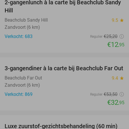
2-gangenlunch à la carte bij Beachclub Sandy
49%
Hill
Beachclub Sandy Hill
9.5
star
Zandvoort (6 km)
Verkocht: 683
€25
,20
Regulier
€12
,95
favorite_border
3-gangendiner à la carte bij Beachclub Far Out
38%
Beachclub Far Out
9.4
star
Zandvoort (6 km)
Verkocht: 869
€53
,50
Regulier
€32
,95
favorite_border
Luxe zuurstof-gezichtsbehandeling (60 min)
59%