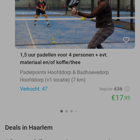
favorite_border
1,5 uur padellen voor 4 personen + evt.
materiaal en/of koffie/thee
Padelpoints Hoofddorp & Badhoevedorp
Hoofddorp (+1 locatie) (7 km)
Verkocht: 47
€36
Regulier
€17
,95
favorite_border
Deals in Haarlem