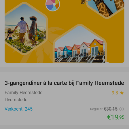
favorite_border
3-gangendiner à la carte bij Family Heemstede
34%
Family Heemstede
9.8
star
Heemstede
Verkocht: 245
€30
,15
Regulier
€19
,95
favorite_border