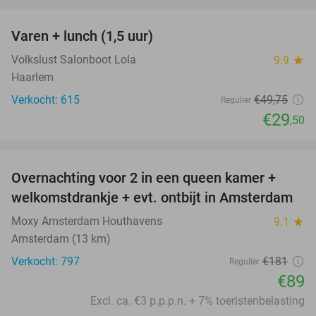
favorite_border
Varen + lunch (1,5 uur)
41%
Volkslust Salonboot Lola
9.9
star
Haarlem
Verkocht: 615
€49
,75
Regulier
€29
,50
favorite_border
Overnachting voor 2 in een queen kamer +
51%
welkomstdrankje + evt. ontbijt in Amsterdam
Moxy Amsterdam Houthavens
9.1
star
Amsterdam (13 km)
Verkocht: 797
€181
Regulier
€89
Excl. ca. €3 p.p.p.n. + 7% toeristenbelasting