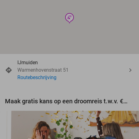
wellness
IJmuiden
Warmenhovenstraat 51
Routebeschrijving
Maak gratis kans op een droomreis t.w.v. €3.000!