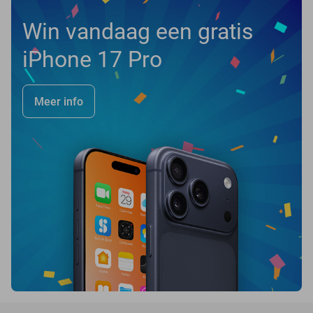
Win vandaag een gratis
iPhone 17 Pro
Meer info
favorite_border