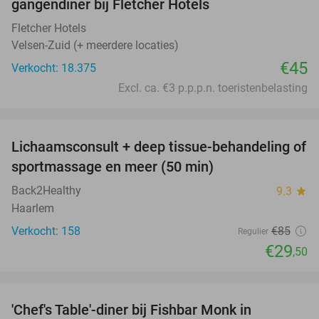
gangendiner bij Fletcher Hotels
Fletcher Hotels
Velsen-Zuid (+ meerdere locaties)
€45
Verkocht: 18.375
Excl. ca. €3 p.p.p.n. toeristenbelasting
favorite_border
Lichaamsconsult + deep tissue-behandeling of
65%
sportmassage en meer (50 min)
Back2Healthy
9.3
star
Haarlem
Verkocht: 158
€85
Regulier
€29
,50
favorite_border
'Chef's Table'-diner bij Fishbar Monk in
30%