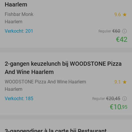
Haarlem
Fishbar Monk
9.6
star
Haarlem
Verkocht: 201
€60
Regulier
€42
favorite_border
2-gangen keuzelunch bij WOODSTONE Pizza
46%
And Wine Haarlem
WOODSTONE Pizza And Wine Haarlem
9.1
star
Haarlem
Verkocht: 185
€20
,45
Regulier
€10
,95
favorite_border
3-gangendiner à la carte bij Restaurant