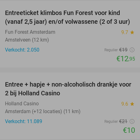
Entreeticket klimbos Fun Forest voor kind
32%
(vanaf 2,5 jaar) en/of volwassene (2 of 3 uur)
Fun Forest Amsterdam
9.7
star
Amstelveen (12 km)
Verkocht: 2.050
€19
Regulier
€12
,95
favorite_border
Entree + hapje + non-alcoholisch drankje voor
52%
2 bij Holland Casino
Holland Casino
9.6
star
Amsterdam (+12 locaties) (11 km)
Verkocht: 11.089
€21
Regulier
€10