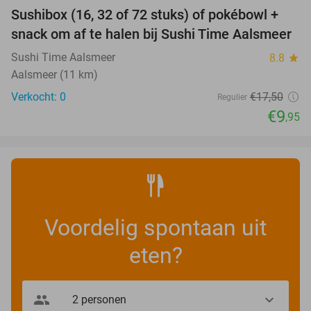
Sushibox (16, 32 of 72 stuks) of pokébowl +
43%
NEW
snack om af te halen bij Sushi Time Aalsmeer
TODAY
Sushi Time Aalsmeer
8.8
star
Aalsmeer (11 km)
Verkocht: 0
€17
,50
Regulier
€9
,95
Voordelig spontaan uit
eten?