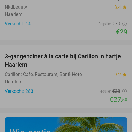
Nkdbeauty
8.4
star
Haarlem
Verkocht: 14
€70
Regulier
€29
favorite_border
3-gangendiner à la carte bij Carillon in hartje
28%
Haarlem
Carillon: Café, Restaurant, Bar & Hotel
9.2
star
Haarlem
Verkocht: 283
€38
Regulier
€27
,50