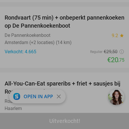
favorite_border
Rondvaart (75 min) + onbeperkt pannenkoeken
30%
op De Pannenkoekenboot
De Pannenkoekenboot
9.2
star
Amsterdam (+2 locaties) (14 km)
Verkocht: 4.665
€29
,50
Regulier
€20
,75
favorite_border
All-You-Can-Eat spareribs + friet + sausjes bij
44%
Roast Bar Haarlem
close
OPEN IN APP
Roast Bar Haarlem
9.5
star
Haarlem
Verkocht: 750
€35
Regulier
Uitverkocht!
€19
,50