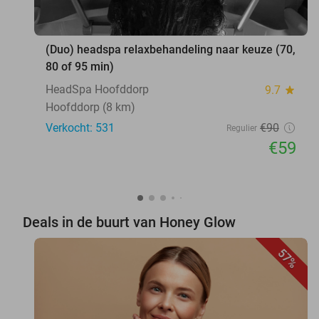
(Duo) headspa relaxbehandeling naar keuze (70,
80 of 95 min)
HeadSpa Hoofddorp
9.7
star
Hoofddorp (8 km)
Verkocht: 531
€90
Regulier
€59
Deals in de buurt van Honey Glow
57%