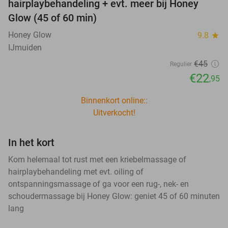
hairplaybehandeling + evt. meer bij Honey
Glow (45 of 60 min)
Honey Glow
9.8
star
IJmuiden
€45
Regulier
€22
,95
Binnenkort online::
Uitverkocht!
In het kort
Kom helemaal tot rust met een kriebelmassage of
hairplaybehandeling met evt. oiling of
ontspanningsmassage of ga voor een rug-, nek- en
schoudermassage bij Honey Glow: geniet 45 of 60 minuten
lang