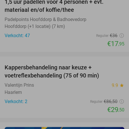
1,5 uur padellen voor 4 personen + evt.
50%
NEW
materiaal en/of koffie/thee
TODAY
Padelpoints Hoofddorp & Badhoevedorp
Hoofddorp (+1 locatie) (7 km)
Verkocht: 47
€36
Regulier
€17
,95
favorite_border
Kappersbehandeling naar keuze +
66%
NEW
voetreflexbehandeling (75 of 90 min)
TODAY
Valentijn Prins
9.9
star
Haarlem
Verkocht: 2
€86
,50
Regulier
€29
,50