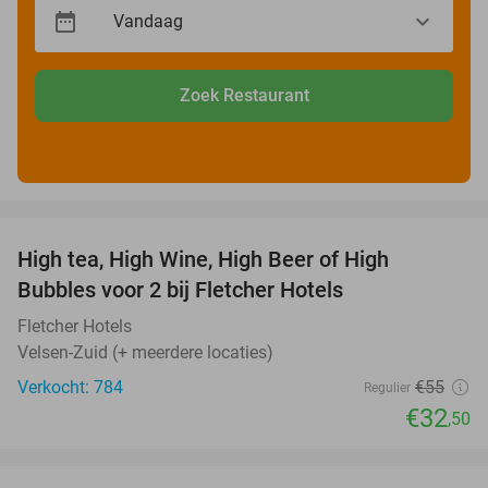
Zoek Restaurant
favorite_border
High tea, High Wine, High Beer of High
41%
Bubbles voor 2 bij Fletcher Hotels
Fletcher Hotels
Velsen-Zuid (+ meerdere locaties)
Verkocht: 784
€55
Regulier
€32
,50
favorite_border