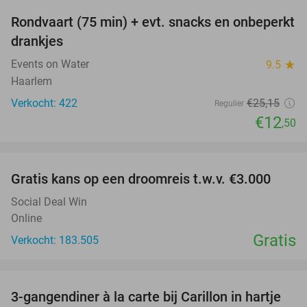
Rondvaart (75 min) + evt. snacks en onbeperkt
50%
drankjes
Events on Water
9.5
star
Haarlem
Verkocht: 422
€25
,15
Regulier
€12
,50
favorite_border
Gratis kans op een droomreis t.w.v. €3.000
Social Deal Win
Online
Gratis
Verkocht: 183.505
favorite_border
3-gangendiner à la carte bij Carillon in hartje
28%