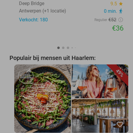
Deep Bridge
9.5
star
Antwerpen (+1 locatie)
0 min.
directions_walk
Verkocht: 180
€52
Regulier
€36
Populair bij mensen uit Haarlem:
49%
favorite_border