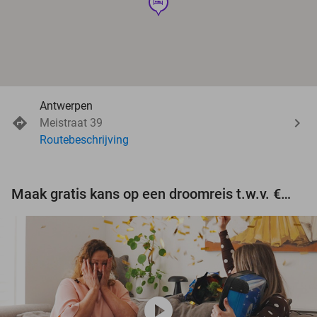
hotel
Antwerpen
Meistraat 39
Routebeschrijving
Maak gratis kans op een droomreis t.w.v. €3.000!
play_circle