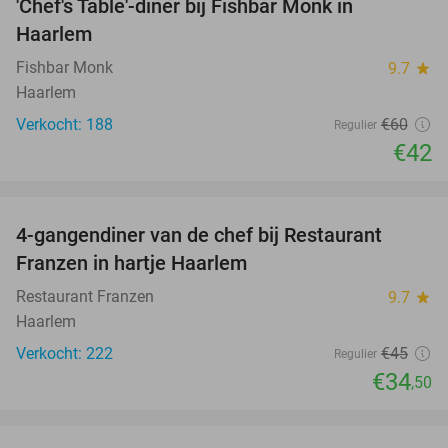
'Chef's Table'-diner bij Fishbar Monk in
30%
Haarlem
Fishbar Monk
9.7
star
Haarlem
Verkocht: 188
€60
Regulier
€42
favorite_border
4-gangendiner van de chef bij Restaurant
23%
Franzen in hartje Haarlem
Restaurant Franzen
9.7
star
Haarlem
Verkocht: 222
€45
Regulier
€34
,50
favorite_border