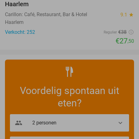
Haarlem
Carillon: Café, Restaurant, Bar & Hotel
9.1
star
Haarlem
Verkocht: 252
€38
Regulier
€27
,50
Voordelig spontaan uit
eten?