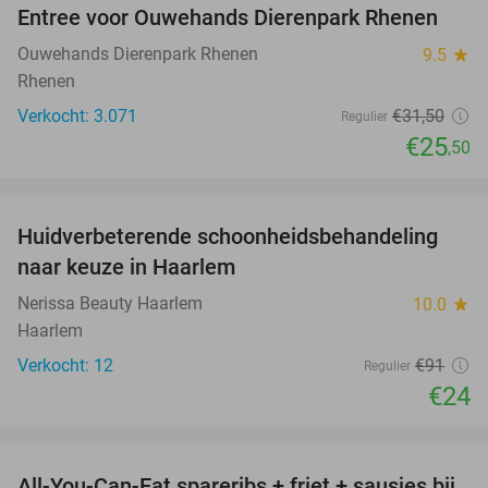
Entree voor Ouwehands Dierenpark Rhenen
19%
Ouwehands Dierenpark Rhenen
9.5
star
Rhenen
Verkocht: 3.071
€31
,50
Regulier
€25
,50
favorite_border
Huidverbeterende schoonheidsbehandeling
74%
naar keuze in Haarlem
Nerissa Beauty Haarlem
10.0
star
Haarlem
Verkocht: 12
€91
Regulier
€24
favorite_border
All-You-Can-Eat spareribs + friet + sausjes bij