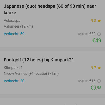
Japanese (duo) headspa (60 of 90 min) naar
39%
keuze
Veloraspa
9.8
star
Aalsmeer (12 km)
Verkocht: 59
€80
Regulier
€49
favorite_border
Footgolf (12 holes) bij Klimpark21
38%
Klimpark21
9.7
star
Nieuw-Vennep (+1 locatie) (7 km)
Verkocht: 20
€16
Regulier
€9
,95
favorite_border