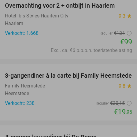
Overnachting voor 2 + ontbijt in Haarlem
20%
Hotel ibis Styles Haarlem City
9.3
star
Haarlem
Verkocht: 1.668
€124
Regulier
€99
Excl. ca. €6 p.p.p.n. toeristenbelasting
favorite_border
3-gangendiner à la carte bij Family Heemstede
34%
Family Heemstede
9.8
star
Heemstede
Verkocht: 238
€30
,15
Regulier
€19
,95
favorite_border