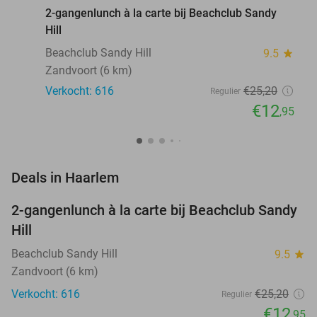
2-gangenlunch à la carte bij Beachclub Sandy
Hill
Beachclub Sandy Hill
9.5
star
Zandvoort (6 km)
Verkocht: 616
€25
,20
Regulier
€12
,95
favorite_border
Deals in Haarlem
2-gangenlunch à la carte bij Beachclub Sandy
49%
Hill
Beachclub Sandy Hill
9.5
star
Zandvoort (6 km)
Verkocht: 616
€25
,20
Regulier
€12
,95