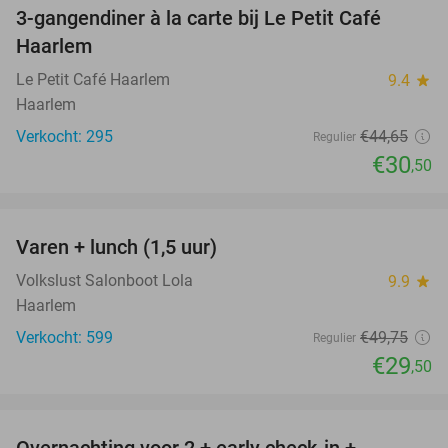
3-gangendiner à la carte bij Le Petit Café
32%
Haarlem
Le Petit Café Haarlem
9.4
star
Haarlem
Verkocht: 295
€44
,65
Regulier
€30
,50
favorite_border
Varen + lunch (1,5 uur)
41%
Volkslust Salonboot Lola
9.9
star
Haarlem
Verkocht: 599
€49
,75
Regulier
€29
,50
favorite_border