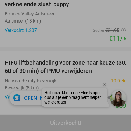
verkoelende slush puppy
Bounce Valley Aalsmeer
Aalsmeer (13 km)
Verkocht: 1.287
€21
,95
Regulier
€11
,95
favorite_border
HIFU liftbehandeling voor zone naar keuze (30,
40%
60 of 90 min) of PMU verwijderen
Nerissa Beauty Beverwijk
10.0
star
Beverwijk (8 km)
close
Verkocht: 29
€99
OPEN IN APP
Regulier
€59
favorite_border
Uitverkocht!
Indonesische rijsttafel + meer bij Ron