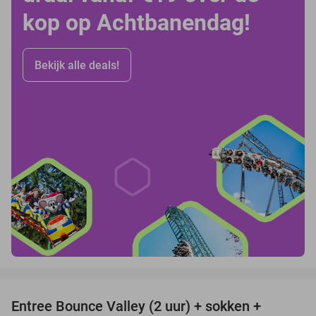
kop op Achtbanendag!
Bekijk alle deals!
favorite_border
Entree Bounce Valley (2 uur) + sokken +
46%