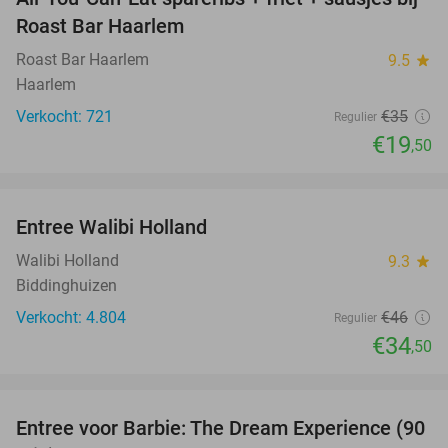
44%
Roast Bar Haarlem
Roast Bar Haarlem
9.5
star
Haarlem
Verkocht: 721
€35
Regulier
€19
,50
favorite_border
Entree Walibi Holland
25%
Walibi Holland
9.3
star
Biddinghuizen
Verkocht: 4.804
€46
Regulier
€34
,50
favorite_border
Entree voor Barbie: The Dream Experience (90
30%