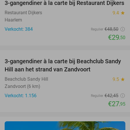
3-gangendiner à la carte bij Restaurant Dijkers
39%
Restaurant Dijkers
9.4
star
Haarlem
Verkocht: 384
€48
,50
Regulier
€29
,50
favorite_border
3-gangendiner à la carte bij Beachclub Sandy
34%
Hill aan het strand van Zandvoort
Beachclub Sandy Hill
9.5
star
Zandvoort (6 km)
Verkocht: 1.156
€42
,45
Regulier
€27
,95