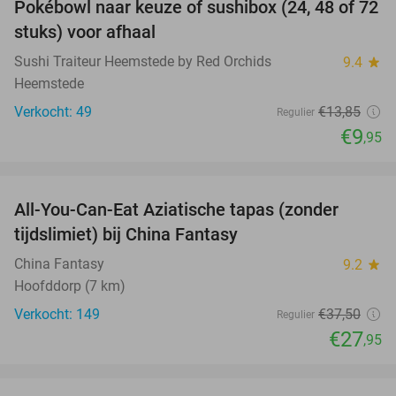
Pokébowl naar keuze of sushibox (24, 48 of 72
28%
stuks) voor afhaal
Sushi Traiteur Heemstede by Red Orchids
9.4
star
Heemstede
Verkocht: 49
€13
,85
Regulier
€9
,95
favorite_border
All-You-Can-Eat Aziatische tapas (zonder
25%
tijdslimiet) bij China Fantasy
China Fantasy
9.2
star
Hoofddorp (7 km)
Verkocht: 149
€37
,50
Regulier
€27
,95
favorite_border