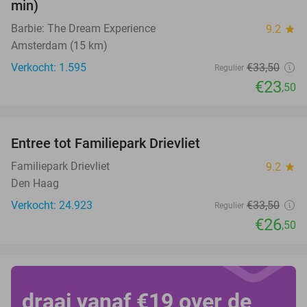
min)
Barbie: The Dream Experience
9.2
star
Amsterdam (15 km)
Verkocht: 1.595
€33
,50
Regulier
€23
,50
favorite_border
Entree tot Familiepark Drievliet
21%
Familiepark Drievliet
9.2
star
Den Haag
Verkocht: 24.923
€33
,50
Regulier
€26
,50
draai vanaf €19 over de