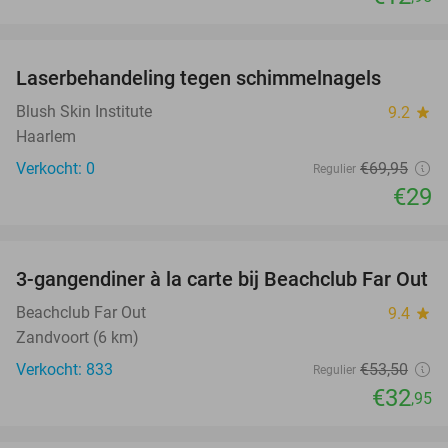
favorite_border
Laserbehandeling tegen schimmelnagels
59%
NEW
TODAY
Blush Skin Institute
9.2
star
Haarlem
Verkocht: 0
€69
,95
Regulier
€29
favorite_border
3-gangendiner à la carte bij Beachclub Far Out
38%
Beachclub Far Out
9.4
star
Zandvoort (6 km)
Verkocht: 833
€53
,50
Regulier
€32
,95
favorite_border