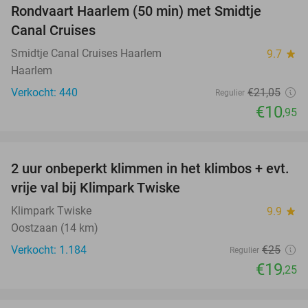
Rondvaart Haarlem (50 min) met Smidtje
48%
Canal Cruises
Smidtje Canal Cruises Haarlem
9.7
star
Haarlem
Verkocht: 440
€21
,05
Regulier
€10
,95
favorite_border
2 uur onbeperkt klimmen in het klimbos + evt.
23%
vrije val bij Klimpark Twiske
Klimpark Twiske
9.9
star
Oostzaan (14 km)
Verkocht: 1.184
€25
Regulier
€19
,25
favorite_border