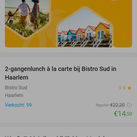
favorite_border
2-gangenlunch à la carte bij Bistro Sud in
35%
Haarlem
Bistro Sud
9.9
star
Haarlem
Verkocht: 99
€22
,20
Regulier
€14
,50
favorite_border