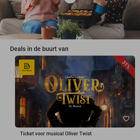
Deals in de buurt van
31%
favorite_border
Ticket voor musical Oliver Twist