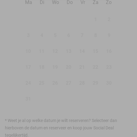
Ma
Di
Wo
Do
Vr
Za
Zo
1
2
3
4
5
6
7
8
9
10
11
12
13
14
15
16
17
18
19
20
21
22
23
24
25
26
27
28
29
30
31
*
Weet je al op welke datum je wilt reserveren? Selecteer dan
hierboven de datum en reserveer en koop jouw Social Deal
tegelijkertijd.