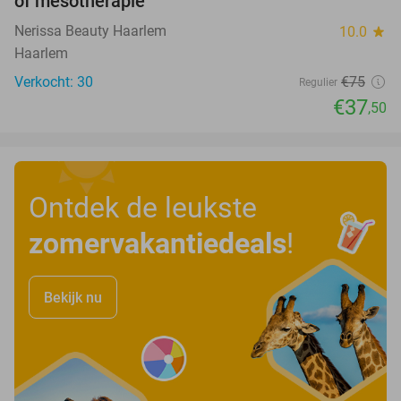
of mesotherapie
Nerissa Beauty Haarlem
10.0
star
Haarlem
Verkocht: 30
€75
Regulier
€37
,50
Ontdek de leukste
zomervakantiedeals
!
Bekijk nu