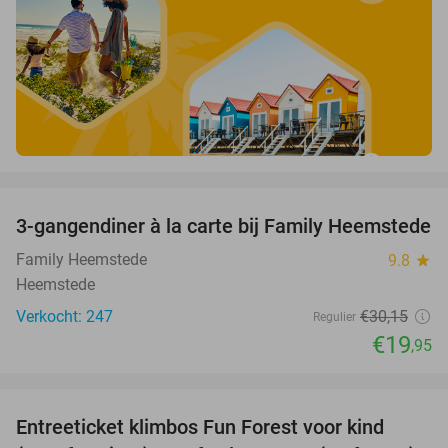
favorite_border
3-gangendiner à la carte bij Family Heemstede
34%
Family Heemstede
9.8
star
Heemstede
Verkocht: 247
€30
,15
Regulier
€19
,95
favorite_border
Entreeticket klimbos Fun Forest voor kind
32%