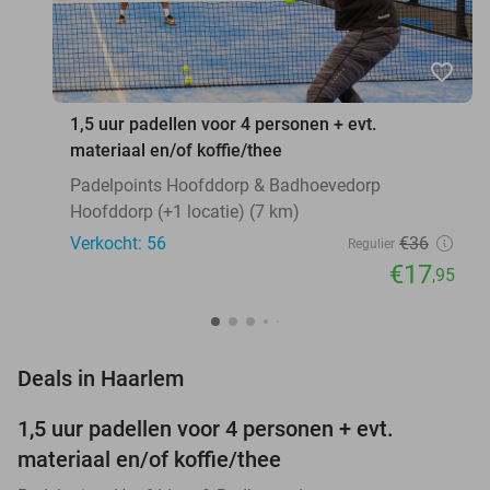
favorite_border
1,5 uur padellen voor 4 personen + evt.
materiaal en/of koffie/thee
Padelpoints Hoofddorp & Badhoevedorp
Hoofddorp (+1 locatie) (7 km)
Verkocht: 56
€36
Regulier
€17
,95
favorite_border
Deals in Haarlem
1,5 uur padellen voor 4 personen + evt.
50%
NEW
materiaal en/of koffie/thee
TODAY