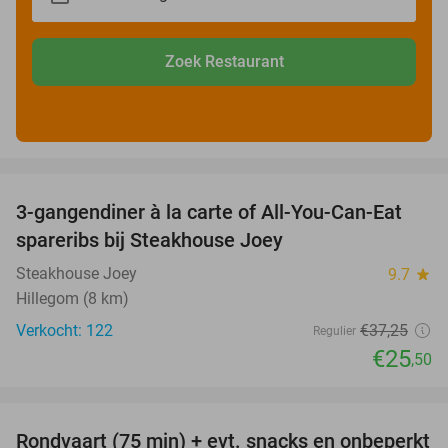
Zoek Restaurant
favorite_border
3-gangendiner à la carte of All-You-Can-Eat
32%
spareribs bij Steakhouse Joey
Steakhouse Joey
9.7
star
Hillegom (8 km)
Verkocht: 122
€37
,25
Regulier
€25
,50
favorite_border
Rondvaart (75 min) + evt. snacks en onbeperkt