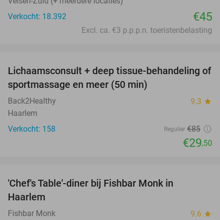
Velsen-Zuid (+ meerdere locaties)
€45
Verkocht: 18.392
Excl. ca. €3 p.p.p.n. toeristenbelasting
favorite_border
Lichaamsconsult + deep tissue-behandeling of
65%
sportmassage en meer (50 min)
Back2Healthy
9.3
star
Haarlem
Verkocht: 158
€85
Regulier
€29
,50
favorite_border
'Chef's Table'-diner bij Fishbar Monk in
30%
Haarlem
Fishbar Monk
9.6
star