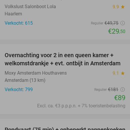
Volkslust Salonboot Lola
9.9
star
Haarlem
Verkocht: 615
€49
,75
Regulier
€29
,50
favorite_border
Overnachting voor 2 in een queen kamer +
51%
welkomstdrankje + evt. ontbijt in Amsterdam
Moxy Amsterdam Houthavens
9.1
star
Amsterdam (13 km)
Verkocht: 799
€181
Regulier
€89
Excl. ca. €3 p.p.p.n. + 7% toeristenbelasting
favorite_border
Rondvaart (75 min) + onbeperkt pannenkoeken