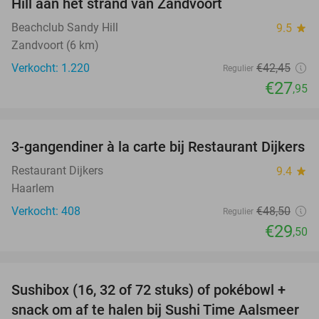
Hill aan het strand van Zandvoort
Beachclub Sandy Hill
9.5
star
Zandvoort (6 km)
Verkocht: 1.220
€42
,45
Regulier
€27
,95
favorite_border
3-gangendiner à la carte bij Restaurant Dijkers
39%
Restaurant Dijkers
9.4
star
Haarlem
Verkocht: 408
€48
,50
Regulier
€29
,50
favorite_border
Sushibox (16, 32 of 72 stuks) of pokébowl +
43%
NEW
snack om af te halen bij Sushi Time Aalsmeer
TODAY