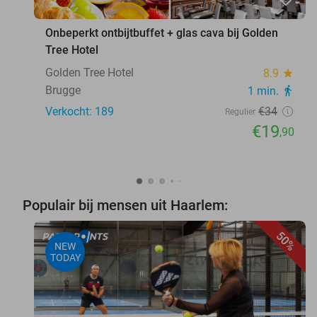
Onbeperkt ontbijtbuffet + glas cava bij Golden
Tree Hotel
Golden Tree Hotel
8.9
star
Brugge
1 min.
directions_walk
Verkocht: 189
€34
Regulier
€19
,90
Populair bij mensen uit Haarlem:
50%
NEW
TODAY