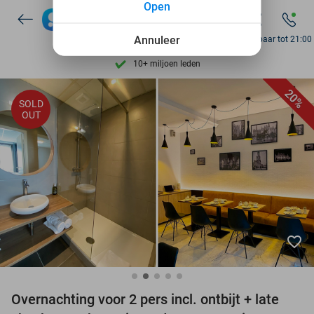
Open
7 dagen per week beschikbaar
10+ miljoen leden
Annuleer
Bereikbaar tot 21:00
9,4
op basis van
206.310 reviews
Ontdek 15.000+ deals
20%
SOLD
7 dagen per week beschikbaar
OUT
10+ miljoen leden
favorite_border
Overnachting voor 2 pers incl. ontbijt + late