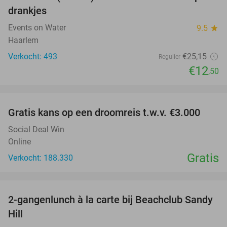
50%
drankjes
Events on Water
9.5
star
Haarlem
Verkocht: 493
€25
,15
Regulier
€12
,50
favorite_border
Gratis kans op een droomreis t.w.v. €3.000
Social Deal Win
Online
Gratis
Verkocht: 188.330
favorite_border
2-gangenlunch à la carte bij Beachclub Sandy
49%
Hill