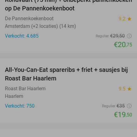
30%
op De Pannenkoekenboot
De Pannenkoekenboot
9.2
star
Amsterdam (+2 locaties) (14 km)
Verkocht: 4.685
€29
,50
Regulier
€20
,75
favorite_border
All-You-Can-Eat spareribs + friet + sausjes bij
44%
Roast Bar Haarlem
Roast Bar Haarlem
9.5
star
Haarlem
Verkocht: 750
€35
Regulier
€19
,50
favorite_border