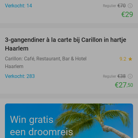
Verkocht: 14
€70
Regulier
€29
favorite_border
3-gangendiner à la carte bij Carillon in hartje
28%
Haarlem
Carillon: Café, Restaurant, Bar & Hotel
9.2
star
Haarlem
Verkocht: 283
€38
Regulier
€27
,50
Win gratis
een droomreis