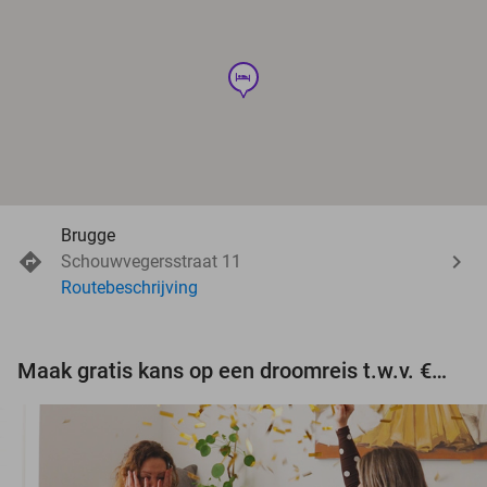
hotel
Brugge
Schouwvegersstraat 11
Routebeschrijving
Maak gratis kans op een droomreis t.w.v. €3.000!