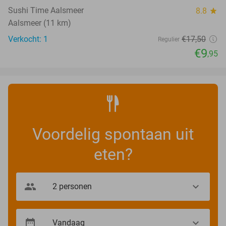
Sushi Time Aalsmeer
8.8
star
Aalsmeer (11 km)
Verkocht: 1
€17
,50
Regulier
€9
,95
Voordelig spontaan uit
eten?