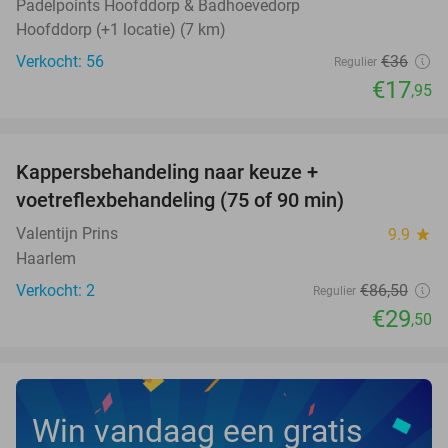
Padelpoints Hoofddorp & Badhoevedorp
Hoofddorp (+1 locatie) (7 km)
Verkocht: 56
€36
Regulier
€17
,95
favorite_border
Kappersbehandeling naar keuze +
66%
NEW
voetreflexbehandeling (75 of 90 min)
TODAY
Valentijn Prins
9.9
star
Haarlem
Verkocht: 2
€86
,50
Regulier
€29
,50
Win vandaag een gratis