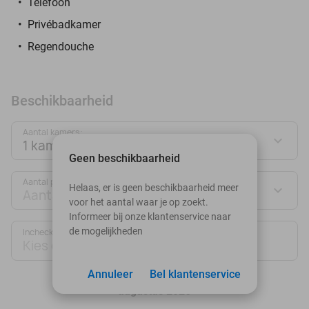
Telefoon
Privébadkamer
Regendouche
Beschikbaarheid
Aantal kamers:
1 kamer
Geen beschikbaarheid
Aantal personen:
Helaas, er is geen beschikbaarheid meer
Aantal personen
voor het aantal waar je op zoekt.
Informeer bij onze klantenservice naar
de mogelijkheden
Inchecken
Uitchecken
Kies datum
Kies datum
Annuleer
Bel klantenservice
augustus 2026