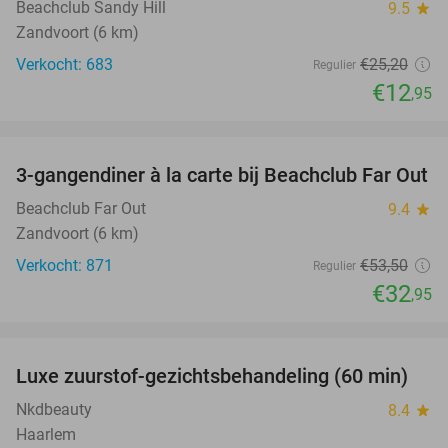
Beachclub Sandy Hill
9.5
star
Zandvoort (6 km)
Verkocht: 683
€25
,20
Regulier
€12
,95
favorite_border
3-gangendiner à la carte bij Beachclub Far Out
38%
Beachclub Far Out
9.4
star
Zandvoort (6 km)
Verkocht: 871
€53
,50
Regulier
€32
,95
favorite_border
Luxe zuurstof-gezichtsbehandeling (60 min)
59%
Nkdbeauty
8.4
star
Haarlem