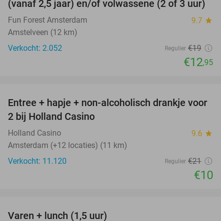
(vanaf 2,5 jaar) en/of volwassene (2 of 3 uur)
Fun Forest Amsterdam
9.7
star
Amstelveen (12 km)
Verkocht: 2.052
€19
Regulier
€12
,95
favorite_border
Entree + hapje + non-alcoholisch drankje voor
52%
2 bij Holland Casino
Holland Casino
9.6
star
Amsterdam (+12 locaties) (11 km)
Verkocht: 11.120
€21
Regulier
€10
favorite_border
Varen + lunch (1,5 uur)
41%