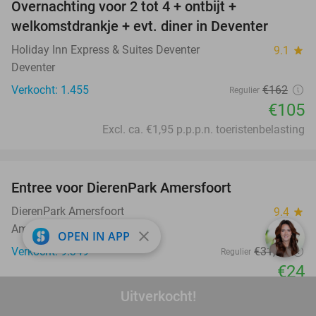
Overnachting voor 2 tot 4 + ontbijt +
35%
welkomstdrankje + evt. diner in Deventer
Holiday Inn Express & Suites Deventer
9.1
star
Deventer
Verkocht: 1.455
€162
Regulier
€105
Excl. ca. €1,95 p.p.p.n. toeristenbelasting
favorite_border
Entree voor DierenPark Amersfoort
24%
DierenPark Amersfoort
9.4
star
Amersfoort
close
OPEN IN APP
Verkocht: 9.349
€31
,50
Regulier
€24
favorite_border
Uitverkocht!