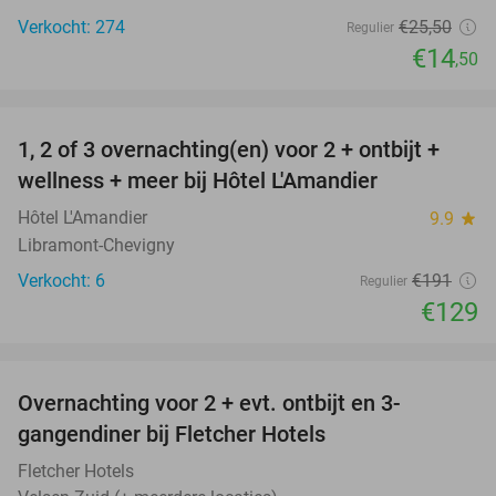
Verkocht: 274
€25
,50
Regulier
€14
,50
favorite_border
1, 2 of 3 overnachting(en) voor 2 + ontbijt +
32%
NEW
wellness + meer bij Hôtel L'Amandier
TODAY
Hôtel L'Amandier
9.9
star
Libramont-Chevigny
Verkocht: 6
€191
Regulier
€129
favorite_border
Overnachting voor 2 + evt. ontbijt en 3-
gangendiner bij Fletcher Hotels
Fletcher Hotels