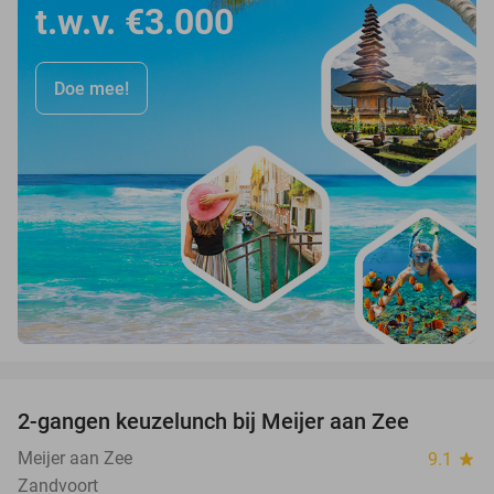
t.w.v. €3.000
Doe mee!
favorite_border
2-gangen keuzelunch bij Meijer aan Zee
43%
Meijer aan Zee
9.1
star
Zandvoort