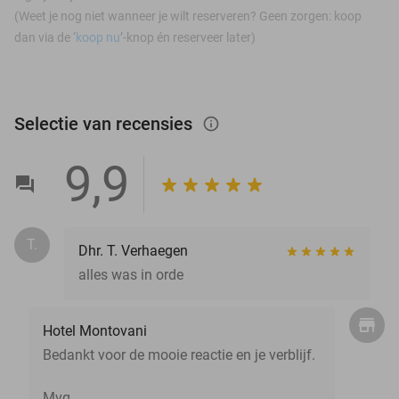
(Weet je nog niet wanneer je wilt reserveren? Geen zorgen: koop
dan via de ‘
koop nu
’-knop én reserveer later)
Selectie van recensies
info_outlined
9,9
T.
Dhr. T. Verhaegen
alles was in orde
Hotel Montovani
Bedankt voor de mooie reactie en je verblijf.
Mvg,