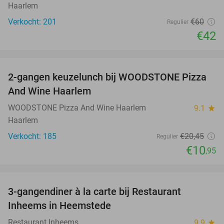
Haarlem
Verkocht: 201
€60
Regulier
€42
favorite_border
2-gangen keuzelunch bij WOODSTONE Pizza
46%
And Wine Haarlem
WOODSTONE Pizza And Wine Haarlem
9.1
star
Haarlem
Verkocht: 185
€20
,45
Regulier
€10
,95
favorite_border
3-gangendiner à la carte bij Restaurant
35%
Inheems in Heemstede
Restaurant Inheems
9.9
star