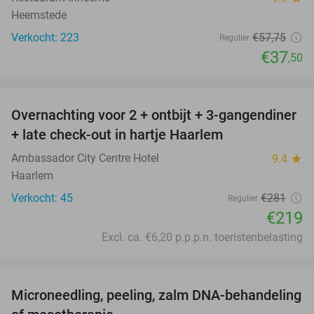
Heemstede
Verkocht: 223
€57
,75
Regulier
€37
,50
favorite_border
Overnachting voor 2 + ontbijt + 3-gangendiner
22%
+ late check-out in hartje Haarlem
Ambassador City Centre Hotel
9.4
star
Haarlem
Verkocht: 45
€281
Regulier
€219
Excl. ca. €6,20 p.p.p.n. toeristenbelasting
favorite_border
Microneedling, peeling, zalm DNA-behandeling
50%