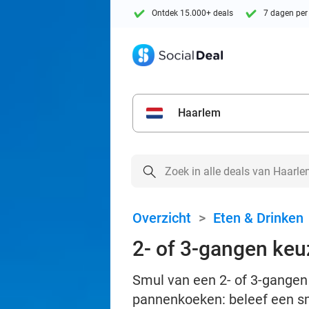
Ontdek 15.000+ deals
7 dagen per
Haarlem
Overzicht
>
Eten & Drinken
2- of 3-gangen keu
Smul van een 2- of 3-gangen
pannenkoeken: beleef een sm