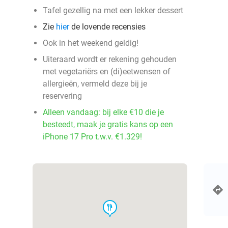
Tafel gezellig na met een lekker dessert
Zie
hier
de lovende recensies
Ook in het weekend geldig!
Uiteraard wordt er rekening gehouden
met vegetariërs en (di)eetwensen of
allergieën, vermeld deze bij je
reservering
Alleen vandaag: bij elke €10 die je
besteedt, maak je gratis kans op een
iPhone 17 Pro t.w.v. €1.329!
food