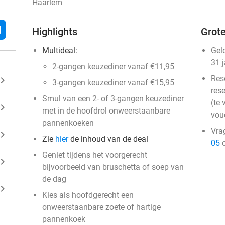
Haarlem
l
Highlights
Grote
Multideal:
Gel
31 
2-gangen keuzediner vanaf €11,95
Res
ard_arrow_right
3-gangen keuzediner vanaf €15,95
rese
Smul van een 2- of 3-gangen keuzediner
(te 
ard_arrow_right
met in de hoofdrol onweerstaanbare
vou
pannenkoeken
Vra
ard_arrow_right
Zie
hier
de inhoud van de deal
05
o
Geniet tijdens het voorgerecht
ard_arrow_right
bijvoorbeeld van bruschetta of soep van
de dag
ard_arrow_right
Kies als hoofdgerecht een
onweerstaanbare zoete of hartige
pannenkoek