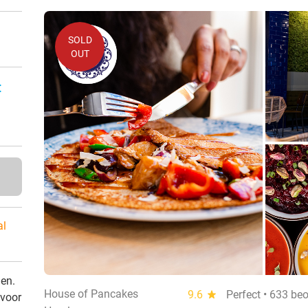
SOLD
OUT
:
al
den.
House of Pancakes
9.6
star
Perfect • 633 be
 voor