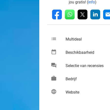
jou gratis! (
info
)
whatsapp
linkedin
fb
mai
list
keybo
Multideal
date_range
keybo
Beschikbaarheid
chat
keybo
Selectie van recensies
work
keybo
Bedrijf
language
keybo
Website