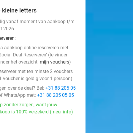
 kleine letters
dig vanaf moment van aankoop t/m
kt 2026
erveren:
na aankoop online reserveren met
Social Deal Reserveren' (te vinden
nder het overzicht:
mijn vouchers
)
eserveer met ten minste 2 vouchers
1 voucher is geldig voor 1 persoon)
gen over de deal? Bel:
+31 88 205 05
f WhatsApp met:
+31 88 205 05 05
p zonder zorgen, want jouw
koop is 100% verzekerd (meer info)