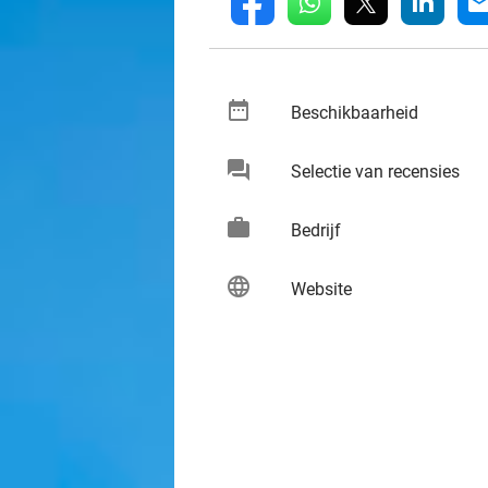
whatsapp
linkedin
fb
mai
date_range
keybo
Beschikbaarheid
chat
keybo
Selectie van recensies
work
keybo
Bedrijf
language
keybo
Website