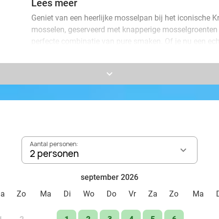
Lees meer
Geniet van een heerlijke mosselpan bij het iconische K
mosselen, geserveerd met knapperige mosselgroenten
perfecte combinatie van pure smaken. Of je nu een ec
zin hebt in een gezellige culinaire belevenis: hier ben je
keyboard_arrow_down
Kraantje Lek is een voormalige herberg uit 1542 en al
smaakmakende én spraakmakende plek aan de voet van
gezellige ambiance maakt dit de ideale locatie voor ee
Neem plaats met je favoriete gezelschap en geniet van
historie, gastvrijheid en gastronomie!
Aantal personen:
2 personen
september 2026
Za
Zo
Ma
Di
Wo
Do
Vr
Za
Zo
Ma