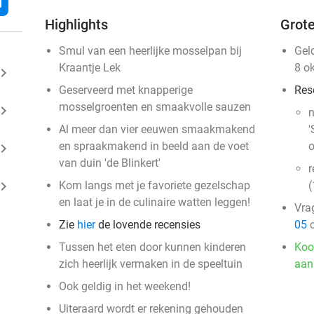
l
Highlights
Grote
Smul van een heerlijke mosselpan bij
Gel
Kraantje Lek
8 o
ard_arrow_right
Geserveerd met knapperige
Res
mosselgroenten en smaakvolle sauzen
ard_arrow_right
​
Al meer dan vier eeuwen smaakmakend
'
en spraakmakend in beeld aan de voet
o
ard_arrow_right
van duin 'de Blinkert'
r
ard_arrow_right
Kom langs met je favoriete gezelschap
(
en laat je in de culinaire watten leggen!
Vra
Zie
hier
de lovende recensies
05
o
Tussen het eten door kunnen kinderen
Koo
zich heerlijk vermaken in de speeltuin
aan
Ook geldig in het weekend!
Uiteraard wordt er rekening gehouden