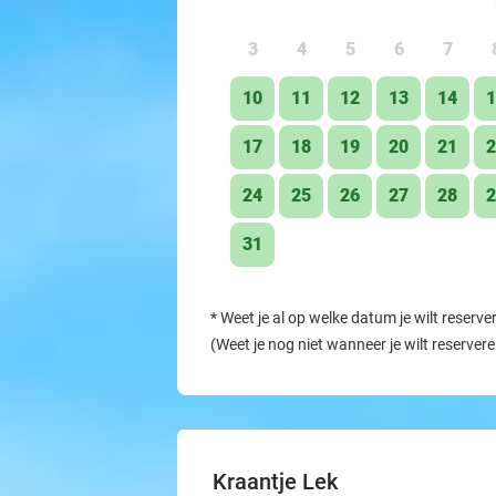
3
4
5
6
7
10
11
12
13
14
1
17
18
19
20
21
2
24
25
26
27
28
2
31
*
Weet je al op welke datum je wilt reserve
(Weet je nog niet wanneer je wilt reserver
Kraantje Lek