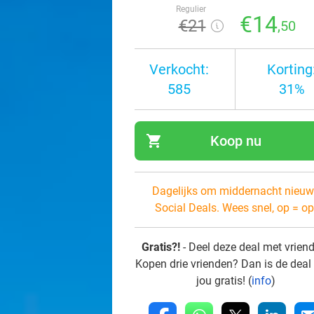
Regulier
€14
€21
,50
Verkocht:
Korting
585
31%
shopping_cart
Koop nu
navi
Dagelijks om middernacht nieuw
Social Deals. Wees snel, op = op
Gratis?!
- Deel deze deal met vrien
Kopen drie vrienden? Dan is de deal
jou gratis! (
info
)