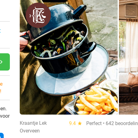
:
gate_next
e
!
den.
 voor
Kraantje Lek
9.4
star
Perfect • 642 beoordeli
Overveen