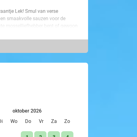
raantje Lek! Smul van verse
 en smaakvolle sauzen voor de
hte mosselliefhebber bent of gewoon
 aan het juiste adres.
 meer dan vier eeuwen een
 duin De Blinkert. De warme,
n sfeervolle middag of avond uit.
 een heerlijke combinatie van
oktober 2026
Di
Wo
Do
Vr
Za
Zo