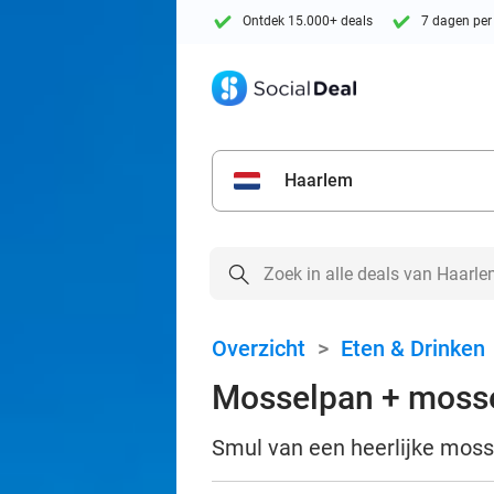
Ontdek 15.000+ deals
7 dagen per
Haarlem
Overzicht
>
Eten & Drinken
Mosselpan + mossel
Smul van een heerlijke moss