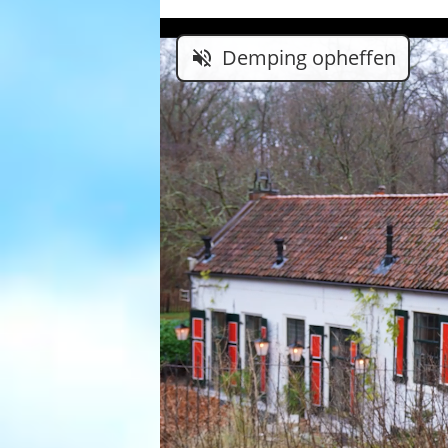
Demping opheffen
volume_off