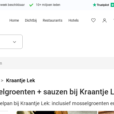
 week beschikbaar
10+ miljoen leden
Home
Dichtbij
Restaurants
Hotels
keyboard_arrow_down
>
Kraantje Lek
groenten + sauzen bij Kraantje 
elpan bij Kraantje Lek: inclusief mosselgroenten 