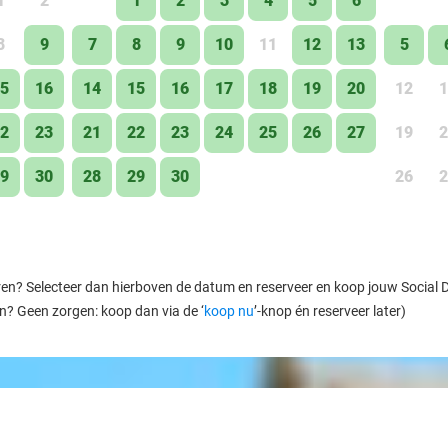
1
2
1
2
3
4
5
6
8
9
7
8
9
10
11
12
13
5
5
16
14
15
16
17
18
19
20
12
1
2
23
21
22
23
24
25
26
27
19
2
9
30
28
29
30
26
2
ren? Selecteer dan hierboven de datum en reserveer en koop jouw Social Dea
en? Geen zorgen: koop dan via de ‘
koop nu
’-knop én reserveer later)