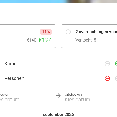
t
11%
2 overnachtingen voor 
€124
€140
Verkocht: 5
remove_circle_outline
add_ci
Kamer
remove_circle_outline
add_ci
Personen
hecken
Uitchecken
es datum
Kies datum
september 2026