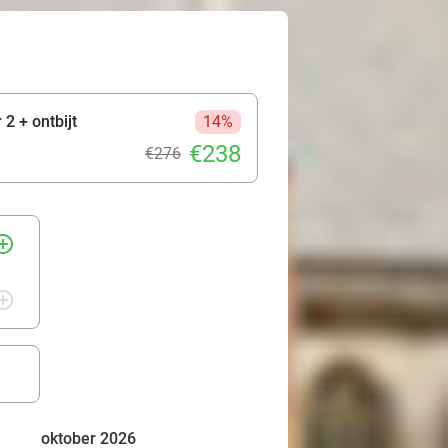
2 + ontbijt
14%
€238
€276
rcle_outline
rcle_outline
oktober 2026