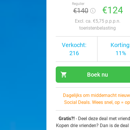
Regulier
€124
€140
Excl. ca. €5,75 p.p.p.n.
toeristenbelasting
Verkocht:
Korting
216
11%
shopping_cart
Boek nu
navi
Dagelijks om middernacht nieuw
Social Deals. Wees snel, op = op
Gratis?!
- Deel deze deal met vrien
Kopen drie vrienden? Dan is de deal