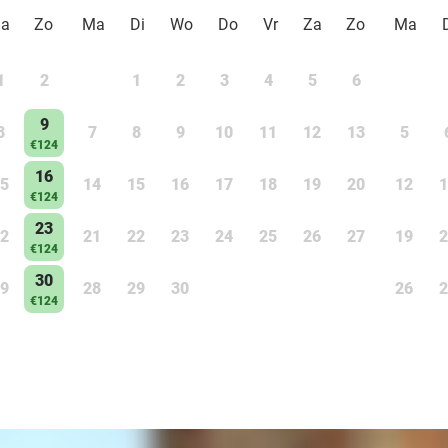
Za
Zo
Ma
Di
Wo
Do
Vr
Za
Zo
Ma
1
2
1
2
3
4
5
6
9
8
7
8
9
10
11
12
13
5
€124
16
5
14
15
16
17
18
19
20
12
1
€124
23
2
21
22
23
24
25
26
27
19
2
€124
30
9
28
29
30
26
2
€124