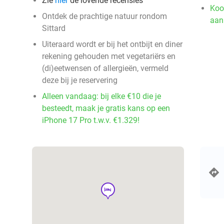
Zie
hier
de lovende recensies
Koo
Ontdek de prachtige natuur rondom
aan
Sittard
Uiteraard wordt er bij het ontbijt en diner
rekening gehouden met vegetariërs en
(di)eetwensen of allergieën, vermeld
deze bij je reservering
Alleen vandaag: bij elke €10 die je
besteedt, maak je gratis kans op een
iPhone 17 Pro t.w.v. €1.329!
hotel