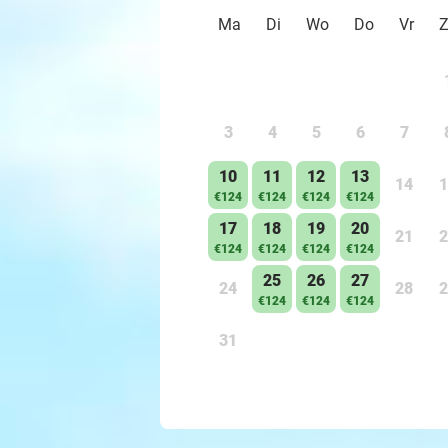
Ma
Di
Wo
Do
Vr
3
4
5
6
7
10
11
12
13
14
1
€124
€124
€124
€124
17
18
19
20
21
2
€124
€124
€124
€124
25
26
27
24
28
2
€124
€124
€124
31