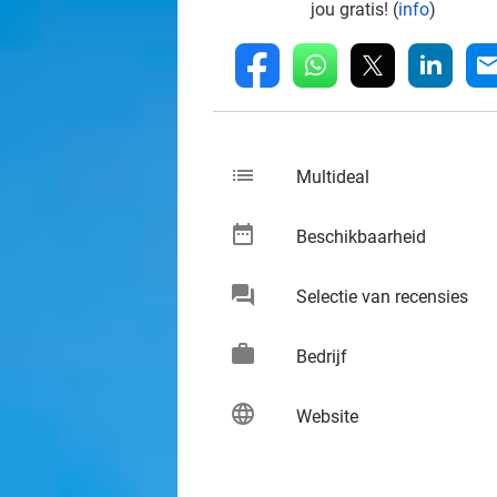
jou gratis! (
info
)
whatsapp
linkedin
fb
mai
list
keybo
Multideal
date_range
keybo
Beschikbaarheid
chat
keybo
Selectie van recensies
work
keybo
Bedrijf
language
keybo
Website