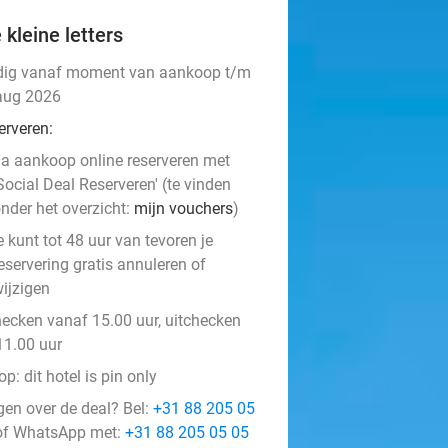
 kleine letters
dig vanaf moment van aankoop t/m
aug 2026
erveren:
a aankoop online reserveren met
Social Deal Reserveren' (te vinden
nder het overzicht:
mijn vouchers
)
e kunt tot 48 uur van tevoren je
eservering gratis annuleren of
ijzigen
hecken vanaf 15.00 uur, uitchecken
11.00 uur
op: dit hotel is pin only
gen over de deal? Bel:
+31 88 205 05
f WhatsApp met:
+31 88 205 05 05