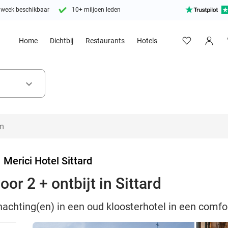
 week beschikbaar
10+ miljoen leden
Home
Dichtbij
Restaurants
Hotels
keyboard_arrow_down
>
Merici Hotel Sittard
or 2 + ontbijt in Sittard
nachting(en) in een oud kloosterhotel in een comfor