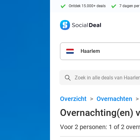
Ontdek 15.000+ deals
7 dagen per
Haarlem
Overzicht
>
Overnachten
Overnachting(en) vo
Voor 2 personen: 1 of 2 over