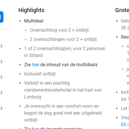
Highlights
Grote
l
Multideal:
Gel
30 
Overnachting voor 2 + ontbijt
Res
2 overnachtingen voor 2 + ontbijt
ard_arrow_right
n
1 of 2 overnachting(en) voor 2 personen
'
in Sittard
o
ard_arrow_right
Zie
hier
de inhoud van de multideals
j
Inclusief ontbijt
r
ard_arrow_right
Verblijf in een prachtig
w
viersterrenkloosterhotel in het hart van
ard_arrow_right
Inc
Limburg
tot 
Je overnacht in een comfort room en
ard_arrow_right
Let 
begint de dag goed met een uitgebreid
Vra
ontbijt
05
o