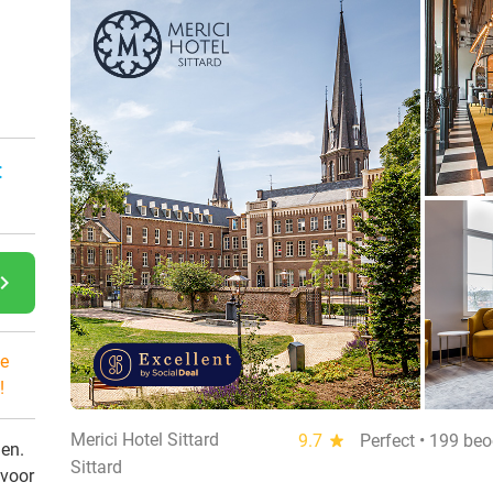
:
gate_next
e
!
Merici Hotel Sittard
9.7
star
Perfect • 199 be
den.
Sittard
 voor