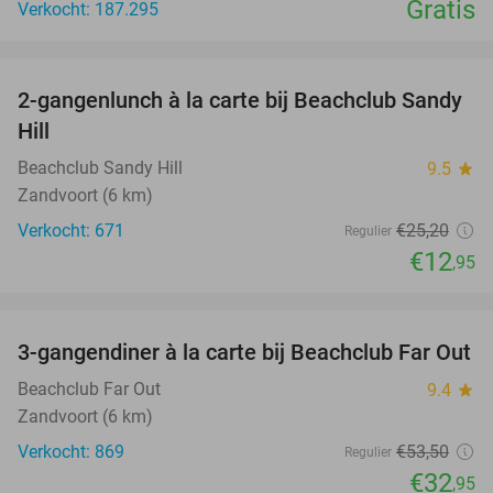
Gratis
Verkocht: 187.295
favorite_border
2-gangenlunch à la carte bij Beachclub Sandy
49%
Hill
Beachclub Sandy Hill
9.5
star
Zandvoort (6 km)
Verkocht: 671
€25
,20
Regulier
€12
,95
favorite_border
3-gangendiner à la carte bij Beachclub Far Out
38%
Beachclub Far Out
9.4
star
Zandvoort (6 km)
Verkocht: 869
€53
,50
Regulier
€32
,95