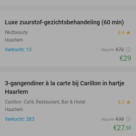
favorite_border
Luxe zuurstof-gezichtsbehandeling (60 min)
59%
Nkdbeauty
8.4
star
Haarlem
Verkocht: 13
€70
Regulier
€29
favorite_border
3-gangendiner à la carte bij Carillon in hartje
28%
Haarlem
Carillon: Café, Restaurant, Bar & Hotel
9.2
star
Haarlem
Verkocht: 283
€38
Regulier
€27
,50