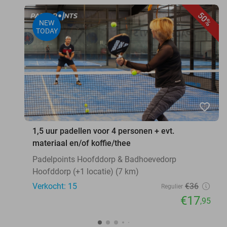
50%
NEW
TODAY
favorite_border
1,5 uur padellen voor 4 personen + evt.
materiaal en/of koffie/thee
Padelpoints Hoofddorp & Badhoevedorp
Hoofddorp (+1 locatie) (7 km)
Verkocht: 15
€36
Regulier
€17
,95