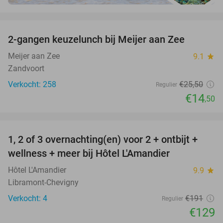
favorite_border
2-gangen keuzelunch bij Meijer aan Zee
43%
Meijer aan Zee
9.1
star
Zandvoort
Verkocht: 258
€25
,50
Regulier
€14
,50
favorite_border
1, 2 of 3 overnachting(en) voor 2 + ontbijt +
32%
NEW
wellness + meer bij Hôtel L'Amandier
TODAY
Hôtel L'Amandier
9.9
star
Libramont-Chevigny
Verkocht: 4
€191
Regulier
€129