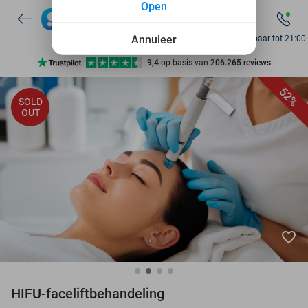
Open
7 dagen per week beschikbaar
10+ miljoen leden
Annuleer
Bereikbaar tot 21:00
9,4
op basis van
206.265 reviews
Ontdek 15.000+ deals
52%
SOLD
7 dagen per week beschikbaar
OUT
10+ miljoen leden
favorite_border
HIFU-faceliftbehandeling