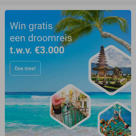
Win gratis
een droomreis
t.w.v. €3.000
Doe mee!