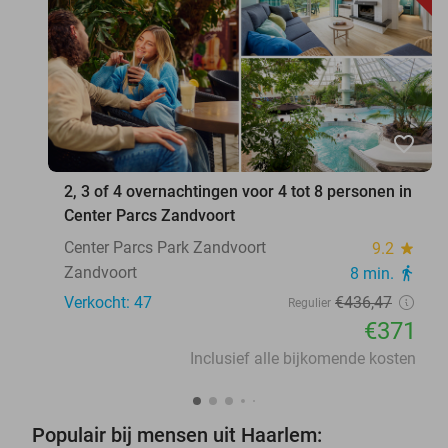
favorite_border
2, 3 of 4 overnachtingen voor 4 tot 8 personen in
Center Parcs Zandvoort
Center Parcs Park Zandvoort
9.2
star
Zandvoort
8 min.
directions_walk
Verkocht: 47
€436
,47
Regulier
€371
Inclusief alle bijkomende kosten
Populair bij mensen uit Haarlem: