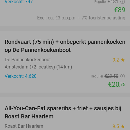
Verkocht: 797
€181
Regulier
€89
Excl. ca. €3 p.p.p.n. + 7% toeristenbelasting
favorite_border
Rondvaart (75 min) + onbeperkt pannenkoeken
30%
op De Pannenkoekenboot
De Pannenkoekenboot
9.2
star
Amsterdam (+2 locaties) (14 km)
Verkocht: 4.620
€29
,50
Regulier
€20
,75
favorite_border
All-You-Can-Eat spareribs + friet + sausjes bij
44%
Roast Bar Haarlem
Roast Bar Haarlem
9.5
star