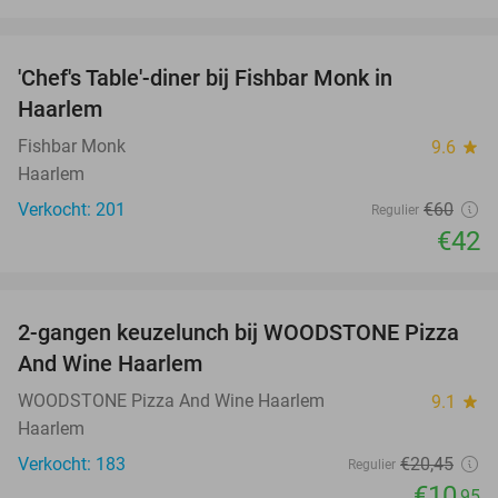
favorite_border
'Chef's Table'-diner bij Fishbar Monk in
30%
Haarlem
Fishbar Monk
9.6
star
Haarlem
Verkocht: 201
€60
Regulier
€42
favorite_border
2-gangen keuzelunch bij WOODSTONE Pizza
46%
And Wine Haarlem
WOODSTONE Pizza And Wine Haarlem
9.1
star
Haarlem
Verkocht: 183
€20
,45
Regulier
€10
,95