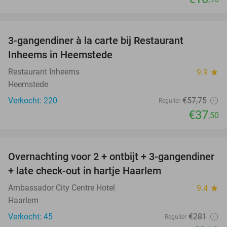
favorite_border
3-gangendiner à la carte bij Restaurant
35%
Inheems in Heemstede
Restaurant Inheems
9.9
star
Heemstede
Verkocht: 220
€57
,75
Regulier
€37
,50
favorite_border
Overnachting voor 2 + ontbijt + 3-gangendiner
22%
+ late check-out in hartje Haarlem
Ambassador City Centre Hotel
9.4
star
Haarlem
Verkocht: 45
€281
Regulier