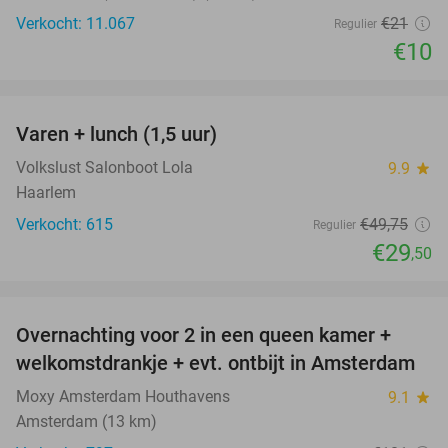
Verkocht: 11.067
€21
Regulier
€10
favorite_border
Varen + lunch (1,5 uur)
41%
Volkslust Salonboot Lola
9.9
star
Haarlem
Verkocht: 615
€49
,75
Regulier
€29
,50
favorite_border
Overnachting voor 2 in een queen kamer +
51%
welkomstdrankje + evt. ontbijt in Amsterdam
Moxy Amsterdam Houthavens
9.1
star
Amsterdam (13 km)