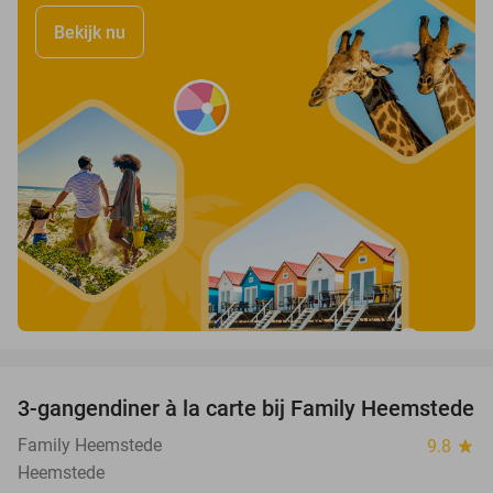
Bekijk nu
favorite_border
3-gangendiner à la carte bij Family Heemstede
34%
Family Heemstede
9.8
star
Heemstede