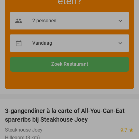
eten?
Zoek Restaurant
favorite_border
3-gangendiner à la carte of All-You-Can-Eat
32%
spareribs bij Steakhouse Joey
Steakhouse Joey
9.7
star
Hillegom (8 km)