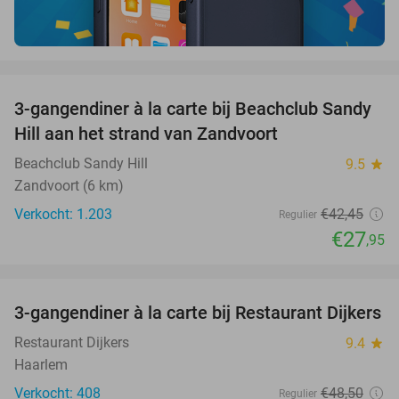
favorite_border
3-gangendiner à la carte bij Beachclub Sandy
34%
Hill aan het strand van Zandvoort
Beachclub Sandy Hill
9.5
star
Zandvoort (6 km)
Verkocht: 1.203
€42
,45
Regulier
€27
,95
favorite_border
3-gangendiner à la carte bij Restaurant Dijkers
39%
Restaurant Dijkers
9.4
star
Haarlem
Verkocht: 408
€48
,50
Regulier