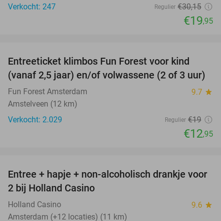
Verkocht: 247
€30
,15
Regulier
€19
,95
favorite_border
Entreeticket klimbos Fun Forest voor kind
32%
(vanaf 2,5 jaar) en/of volwassene (2 of 3 uur)
Fun Forest Amsterdam
9.7
star
Amstelveen (12 km)
Verkocht: 2.029
€19
Regulier
€12
,95
favorite_border
Entree + hapje + non-alcoholisch drankje voor
52%
2 bij Holland Casino
Holland Casino
9.6
star
Amsterdam (+12 locaties) (11 km)