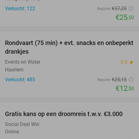
Verkocht: 122
€37
,25
Regulier
€25
,50
favorite_border
Rondvaart (75 min) + evt. snacks en onbeperkt
50%
drankjes
Events on Water
9.5
star
Haarlem
Verkocht: 485
€25
,15
Regulier
€12
,50
favorite_border
Gratis kans op een droomreis t.w.v. €3.000
Social Deal Win
Online