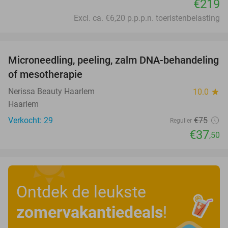
€219
Excl. ca. €6,20 p.p.p.n. toeristenbelasting
favorite_border
Microneedling, peeling, zalm DNA-behandeling
50%
of mesotherapie
Nerissa Beauty Haarlem
10.0
star
Haarlem
Verkocht: 29
€75
Regulier
€37
,50
Ontdek de leukste
zomervakantiedeals
!