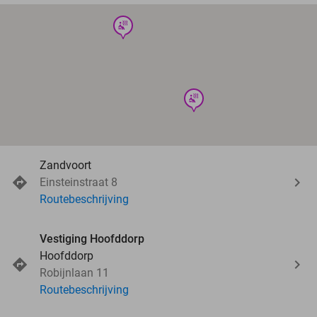
wellness
wellness
Zandvoort
Einsteinstraat 8
Routebeschrijving
Vestiging Hoofddorp
Hoofddorp
Robijnlaan 11
Routebeschrijving