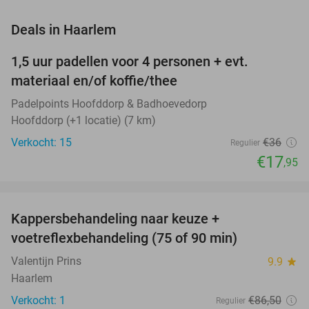
favorite_border
Deals in Haarlem
1,5 uur padellen voor 4 personen + evt.
50%
NEW
materiaal en/of koffie/thee
TODAY
Padelpoints Hoofddorp & Badhoevedorp
Hoofddorp (+1 locatie) (7 km)
Verkocht: 15
€36
Regulier
€17
,95
favorite_border
Kappersbehandeling naar keuze +
66%
NEW
voetreflexbehandeling (75 of 90 min)
TODAY
Valentijn Prins
9.9
star
Haarlem
Verkocht: 1
€86
,50
Regulier