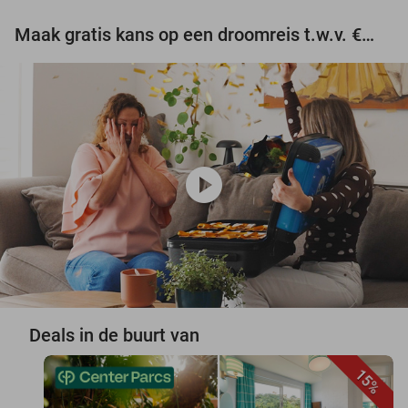
Maak gratis kans op een droomreis t.w.v. €3.000!
play_circle
Deals in de buurt van
15%