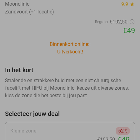
Moonclinic
9.9
star
Zandvoort (+1 locatie)
€102
,50
Regulier
€49
Binnenkort online::
Uitverkocht!
In het kort
Stralende en strakkere huid met een niet-chirurgische
facelift met HIFU bij Moonclinic: keuze uit diverse zones,
kies de zone die het beste bij jou past
Selecteer jouw deal
Kleine zone
52%
€49
€102
,50