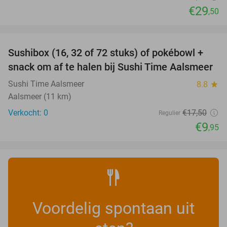
€29
,50
favorite_border
Sushibox (16, 32 of 72 stuks) of pokébowl +
43%
NEW
snack om af te halen bij Sushi Time Aalsmeer
TODAY
Sushi Time Aalsmeer
8.8
star
Aalsmeer (11 km)
Verkocht: 0
€17
,50
Regulier
€9
,95
Voordelig spontaan uit