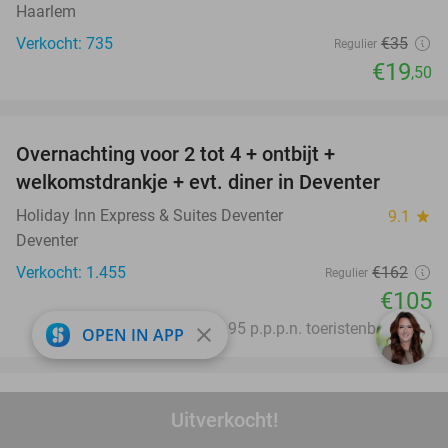
Haarlem
Verkocht: 735
€35
Regulier
€19
,50
favorite_border
Overnachting voor 2 tot 4 + ontbijt +
35%
welkomstdrankje + evt. diner in Deventer
Holiday Inn Express & Suites Deventer
9.1
star
Deventer
Verkocht: 1.455
€162
Regulier
€105
Excl. ca. €1,95 p.p.p.n. toeristenbelasting
close
OPEN IN APP
favorite_border
Entree voor DierenPark Amersfoort
24%
Uitverkocht!
DierenPark Amersfoort
9.4
star