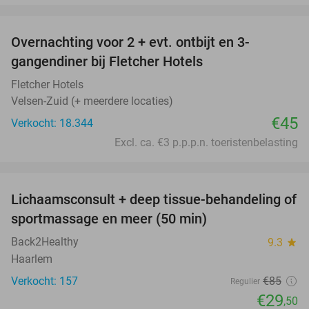
favorite_border
Overnachting voor 2 + evt. ontbijt en 3-
gangendiner bij Fletcher Hotels
Fletcher Hotels
Velsen-Zuid (+ meerdere locaties)
€45
Verkocht: 18.344
Excl. ca. €3 p.p.p.n. toeristenbelasting
favorite_border
Lichaamsconsult + deep tissue-behandeling of
65%
sportmassage en meer (50 min)
Back2Healthy
9.3
star
Haarlem
Verkocht: 157
€85
Regulier
€29
,50