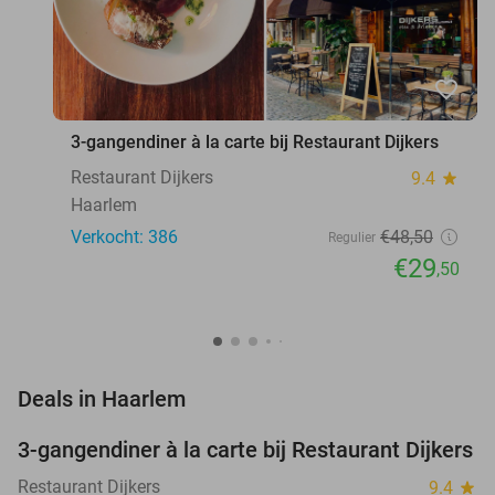
favorite_border
3-gangendiner à la carte bij Restaurant Dijkers
Restaurant Dijkers
9.4
star
Haarlem
Verkocht: 386
€48
,50
Regulier
€29
,50
favorite_border
Deals in Haarlem
3-gangendiner à la carte bij Restaurant Dijkers
39%
Restaurant Dijkers
9.4
star