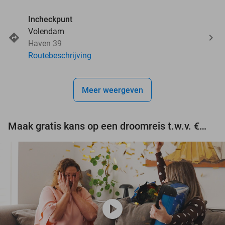
Incheckpunt
Volendam
Haven 39
Routebeschrijving
Meer weergeven
Maak gratis kans op een droomreis t.w.v. €3.000!
play_circle