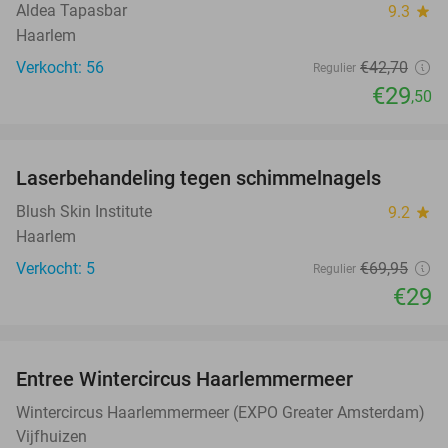
Aldea Tapasbar
9.3
star
Haarlem
Verkocht: 56
€42
,70
Regulier
€29
,50
favorite_border
Laserbehandeling tegen schimmelnagels
59%
Blush Skin Institute
9.2
star
Haarlem
Verkocht: 5
€69
,95
Regulier
€29
favorite_border
Entree Wintercircus Haarlemmermeer
50%
Wintercircus Haarlemmermeer (EXPO Greater Amsterdam)
Vijfhuizen