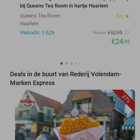
bij Queens Tea Room in hartje Haarlem
Queens Tea Room
9.6
star
Haarlem
Verkocht: 1.629
€32
,95
Regulier
€24
,95
Deals in de buurt van Rederij Volendam-
Marken Express
27%