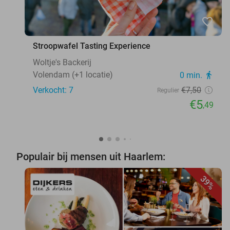
favorite_border
Stroopwafel Tasting Experience
Woltje's Backerij
Volendam (+1 locatie)
0 min.
directions_walk
Verkocht: 7
€7
,50
Regulier
€5
,49
Populair bij mensen uit Haarlem:
39%