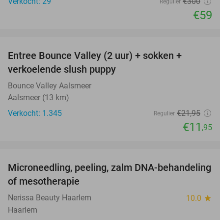
Verkocht: 29
€300
Regulier
€59
favorite_border
Entree Bounce Valley (2 uur) + sokken +
46%
verkoelende slush puppy
Bounce Valley Aalsmeer
Aalsmeer (13 km)
Verkocht: 1.345
€21
,95
Regulier
€11
,95
favorite_border
Microneedling, peeling, zalm DNA-behandeling
50%
of mesotherapie
Nerissa Beauty Haarlem
10.0
star
Haarlem