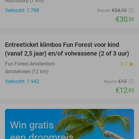
Hoofddorp (7 km)
Verkocht: 1.798
€54
,10
Regulier
€30
,50
favorite_border
Entreeticket klimbos Fun Forest voor kind
32%
(vanaf 2,5 jaar) en/of volwassene (2 of 3 uur)
Fun Forest Amsterdam
9.7
star
Amstelveen (12 km)
Verkocht: 1.942
€19
Regulier
€12
,95
Win gratis
een droomreis