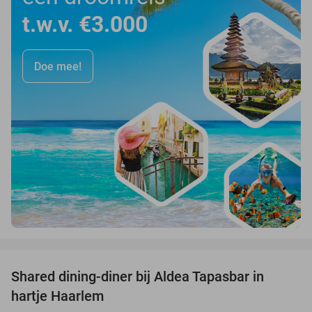
t.w.v. €3.000
Doe mee!
favorite_border
Shared dining-diner bij Aldea Tapasbar in
31%
hartje Haarlem