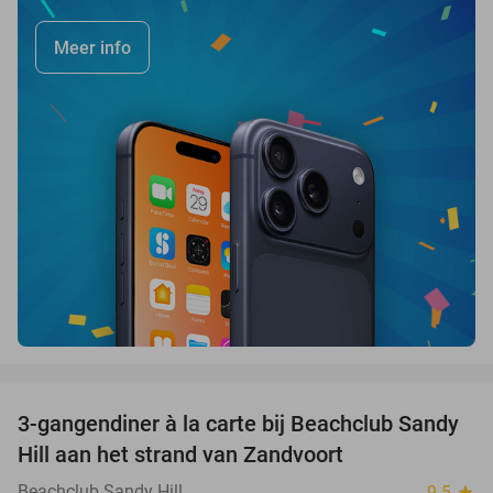
Meer info
favorite_border
3-gangendiner à la carte bij Beachclub Sandy
34%
Hill aan het strand van Zandvoort
Beachclub Sandy Hill
9.5
star