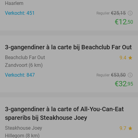
Haarlem
Verkocht: 451
€25
,15
Regulier
€12
,50
favorite_border
3-gangendiner à la carte bij Beachclub Far Out
38%
Beachclub Far Out
9.4
star
Zandvoort (6 km)
Verkocht: 847
€53
,50
Regulier
€32
,95
favorite_border
3-gangendiner à la carte of All-You-Can-Eat
32%
spareribs bij Steakhouse Joey
Steakhouse Joey
9.7
star
Hillegom (8 km)