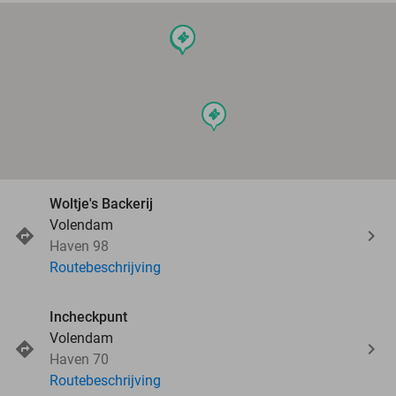
events
events
events
events
Woltje's Backerij
Volendam
Haven 98
Routebeschrijving
Incheckpunt
Volendam
Haven 70
Routebeschrijving