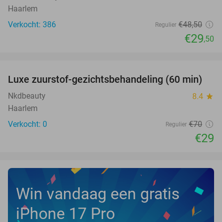
Haarlem
Verkocht: 386
€48
,50
Regulier
€29
,50
favorite_border
Luxe zuurstof-gezichtsbehandeling (60 min)
59%
NEW
TODAY
Nkdbeauty
8.4
star
Haarlem
Verkocht: 0
€70
Regulier
€29
Win vandaag een gratis
iPhone 17 Pro