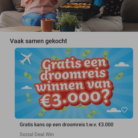
Vaak samen gekocht
favorite_border
Gratis kans op een droomreis t.w.v. €3.000
Social Deal Win