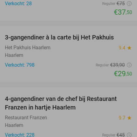
Verkocht: 28
€75
Regulier
€37
,50
favorite_border
3-gangendiner à la carte bij Het Pakhuis
26%
Het Pakhuis Haarlem
9.4
star
Haarlem
Verkocht: 798
€39
,90
Regulier
€29
,50
favorite_border
4-gangendiner van de chef bij Restaurant
23%
Franzen in hartje Haarlem
Restaurant Franzen
9.7
star
Haarlem
Verkocht: 228
€45
Regulier