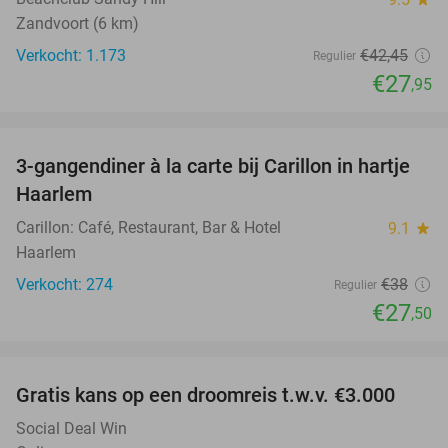
Zandvoort (6 km)
Verkocht: 1.173
€42
,45
Regulier
€27
,95
favorite_border
3-gangendiner à la carte bij Carillon in hartje
28%
Haarlem
Carillon: Café, Restaurant, Bar & Hotel
9.1
star
Haarlem
Verkocht: 274
€38
Regulier
€27
,50
favorite_border
Gratis kans op een droomreis t.w.v. €3.000
Social Deal Win