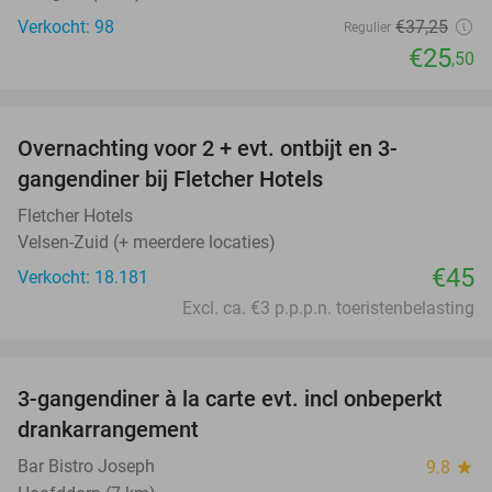
Verkocht: 98
€37
,25
Regulier
€25
,50
favorite_border
Overnachting voor 2 + evt. ontbijt en 3-
gangendiner bij Fletcher Hotels
Fletcher Hotels
Velsen-Zuid (+ meerdere locaties)
€45
Verkocht: 18.181
Excl. ca. €3 p.p.p.n. toeristenbelasting
favorite_border
3-gangendiner à la carte evt. incl onbeperkt
44%
drankarrangement
Bar Bistro Joseph
9.8
star