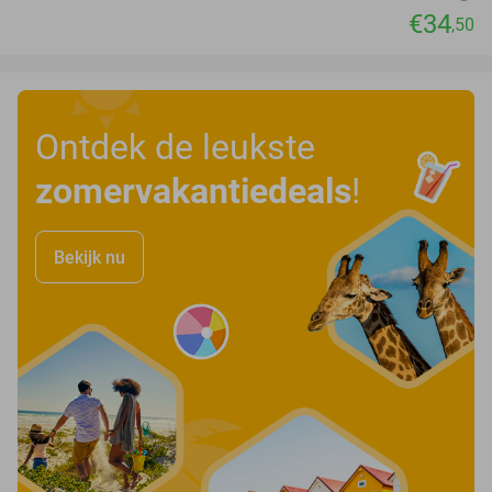
€34
,50
Ontdek de leukste
zomervakantiedeals
!
Bekijk nu