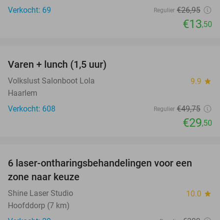
Verkocht: 69
€26
,95
Regulier
€13
,50
favorite_border
Varen + lunch (1,5 uur)
41%
Volkslust Salonboot Lola
9.9
star
Haarlem
Verkocht: 608
€49
,75
Regulier
€29
,50
favorite_border
6 laser-ontharingsbehandelingen voor een
80%
zone naar keuze
Shine Laser Studio
10.0
star
Hoofddorp (7 km)