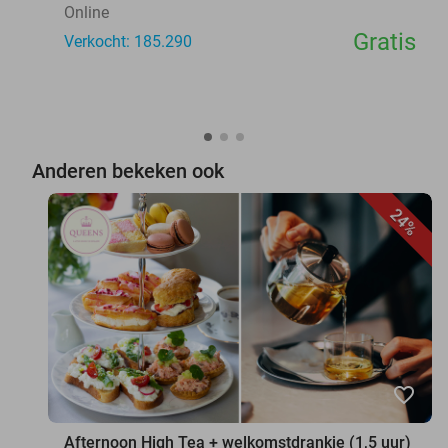
Online
Gratis
Verkocht: 185.290
Anderen bekeken ook
24%
favorite_border
Afternoon High Tea + welkomstdrankje (1,5 uur)