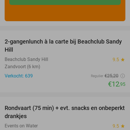
favorite_border
2-gangenlunch à la carte bij Beachclub Sandy
49%
Hill
Beachclub Sandy Hill
9.5
star
Zandvoort (6 km)
Verkocht: 639
€25
,20
Regulier
€12
,95
favorite_border
Rondvaart (75 min) + evt. snacks en onbeperkt
50%
drankjes
Events on Water
9.5
star