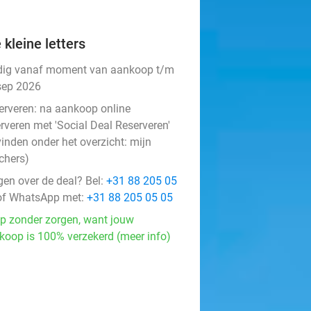
 kleine letters
dig vanaf moment van aankoop t/m
sep 2026
erveren:
na aankoop online
rveren met 'Social Deal Reserveren'
vinden onder het overzicht:
mijn
chers
)
gen over de deal? Bel:
+31 88 205 05
f WhatsApp met:
+31 88 205 05 05
p zonder zorgen, want jouw
koop is 100% verzekerd (meer info)