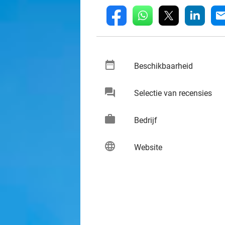
whatsapp
linkedin
fb
mai
date_range
keybo
Beschikbaarheid
chat
keybo
Selectie van recensies
work
keybo
Bedrijf
language
keybo
Website