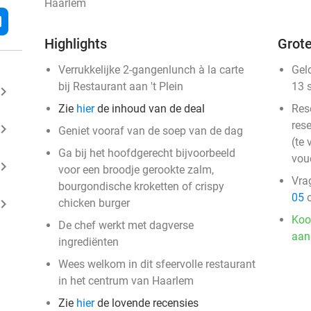
Haarlem
l
Highlights
Grote
Verrukkelijke 2-gangenlunch à la carte
Gel
bij Restaurant aan 't Plein
13 
ard_arrow_right
Zie
hier
de inhoud van de deal
Res
rese
ard_arrow_right
Geniet vooraf van de soep van de dag
(te 
Ga bij het hoofdgerecht bijvoorbeeld
vou
ard_arrow_right
voor een broodje gerookte zalm,
Vra
bourgondische kroketten of crispy
05
o
ard_arrow_right
chicken burger
Koo
De chef werkt met dagverse
aan
ingrediënten
Wees welkom in dit sfeervolle restaurant
in het centrum van Haarlem
Zie
hier
de lovende recensies