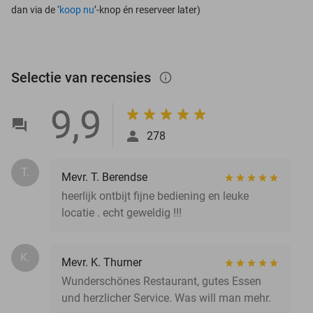
dan via de ‘
koop nu
’-knop én reserveer later)
Selectie van recensies
info_outlined
9,9
278
T.
Mevr. T. Berendse
heerlijk ontbijt fijne bediening en leuke
locatie . echt geweldig !!!
K.
Mevr. K. Thurner
Wunderschönes Restaurant, gutes Essen
und herzlicher Service. Was will man mehr.