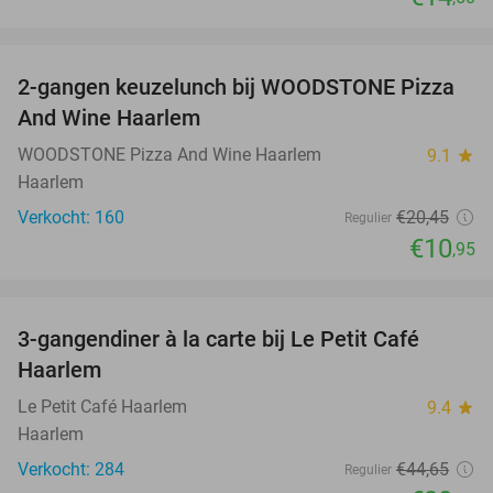
favorite_border
2-gangen keuzelunch bij WOODSTONE Pizza
46%
And Wine Haarlem
WOODSTONE Pizza And Wine Haarlem
9.1
star
Haarlem
Verkocht: 160
€20
,45
Regulier
€10
,95
favorite_border
3-gangendiner à la carte bij Le Petit Café
32%
Haarlem
Le Petit Café Haarlem
9.4
star
Haarlem
Verkocht: 284
€44
,65
Regulier