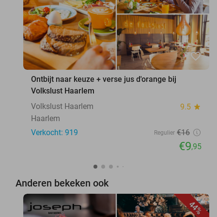
favorite_border
Ontbijt naar keuze + verse jus d'orange bij
Volkslust Haarlem
Volkslust Haarlem
9.5
star
Haarlem
Verkocht: 919
€16
Regulier
€9
,95
Anderen bekeken ook
44%