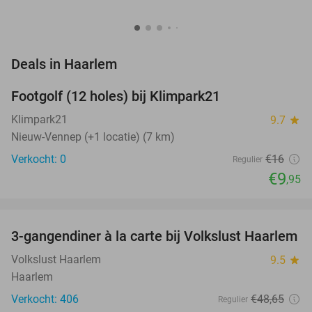
favorite_border
Deals in Haarlem
Footgolf (12 holes) bij Klimpark21
38%
NEW
TODAY
Klimpark21
9.7
star
Nieuw-Vennep (+1 locatie) (7 km)
Verkocht: 0
€16
Regulier
€9
,95
favorite_border
3-gangendiner à la carte bij Volkslust Haarlem
43%
Volkslust Haarlem
9.5
star
Haarlem
Verkocht: 406
€48
,65
Regulier