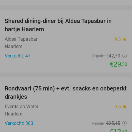
favorite_border
Shared dining-diner bij Aldea Tapasbar in
31%
hartje Haarlem
Aldea Tapasbar
9.3
star
Haarlem
Verkocht: 47
€42
,70
Regulier
€29
,50
favorite_border
Rondvaart (75 min) + evt. snacks en onbeperkt
50%
drankjes
Events on Water
9.5
star
Haarlem
Verkocht: 383
€25
,15
Regulier
€12
,50