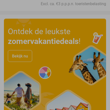
Excl. ca. €3 p.p.p.n. toeristenbelasting
Ontdek de leukste
zomervakantiedeals
!
Bekijk nu