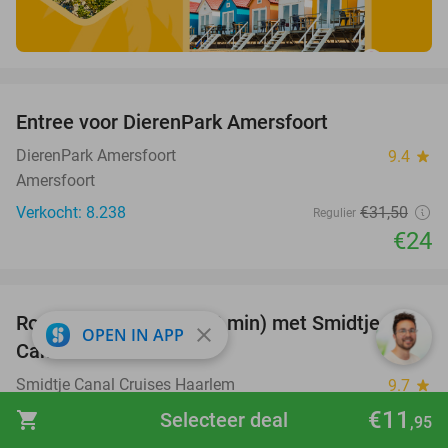
favorite_border
Entree voor DierenPark Amersfoort
24%
DierenPark Amersfoort
9.4
star
Amersfoort
Verkocht: 8.238
€31
,50
Regulier
€24
favorite_border
Rondvaart Haarlem (50 min) met Smidtje
48%
close
OPEN IN APP
Canal Cruises
Smidtje Canal Cruises Haarlem
9.7
star
Haarlem
€11
shopping_cart
Selecteer deal
,95
Verkocht: 414
€21
,05
Regulier