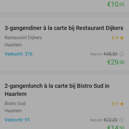
€10
,95
favorite_border
3-gangendiner à la carte bij Restaurant Dijkers
39%
Restaurant Dijkers
9.4
star
Haarlem
Verkocht: 376
€48
,50
Regulier
€29
,50
favorite_border
2-gangenlunch à la carte bij Bistro Sud in
35%
Haarlem
Bistro Sud
9.9
star
Haarlem
Verkocht: 91
€22
,20
Regulier
€14
,50