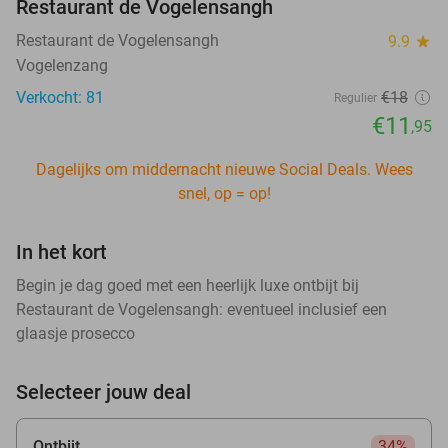
Restaurant de Vogelensangh
Restaurant de Vogelensangh
9.9
star
Vogelenzang
Verkocht: 81
€18
Regulier
€11
,95
Dagelijks om middernacht nieuwe Social Deals. Wees
snel, op = op!
In het kort
Begin je dag goed met een heerlijk luxe ontbijt bij
Restaurant de Vogelensangh: eventueel inclusief een
glaasje prosecco
Selecteer jouw deal
Ontbijt
34%