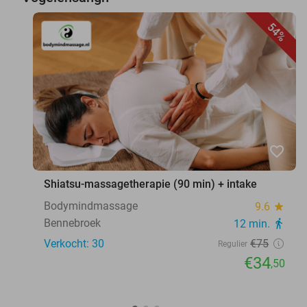
54%
favorite_border
Shiatsu-massagetherapie (90 min) + intake
Bodymindmassage
9.6
star
Bennebroek
12 min.
directions_walk
Verkocht: 30
€75
Regulier
€34
,50