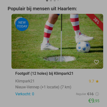
Populair bij mensen uit Haarlem:
38%
NEW
TODAY
favorite_border
Footgolf (12 holes) bij Klimpark21
Klimpark21
9.7
star
Nieuw-Vennep (+1 locatie) (7 km)
Verkocht: 0
€16
Regulier
€9
,95