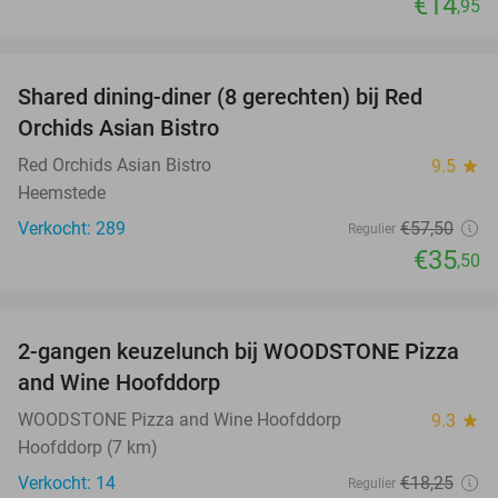
€14
,95
favorite_border
Shared dining-diner (8 gerechten) bij Red
38%
Orchids Asian Bistro
Red Orchids Asian Bistro
9.5
star
Heemstede
Verkocht: 289
€57
,50
Regulier
€35
,50
favorite_border
2-gangen keuzelunch bij WOODSTONE Pizza
40%
and Wine Hoofddorp
WOODSTONE Pizza and Wine Hoofddorp
9.3
star
Hoofddorp (7 km)
Verkocht: 14
€18
,25
Regulier