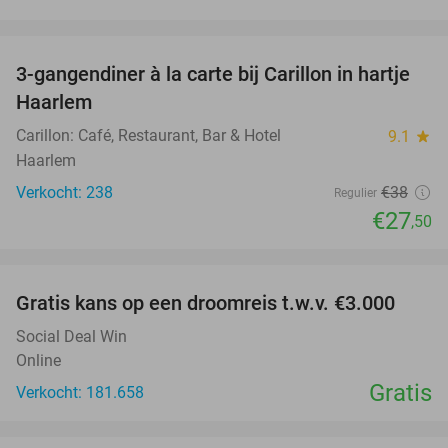
favorite_border
3-gangendiner à la carte bij Carillon in hartje
28%
Haarlem
Carillon: Café, Restaurant, Bar & Hotel
9.1
star
Haarlem
Verkocht: 238
€38
Regulier
€27
,50
favorite_border
Gratis kans op een droomreis t.w.v. €3.000
Social Deal Win
Online
Gratis
Verkocht: 181.658