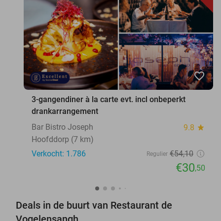
favorite_border
3-gangendiner à la carte evt. incl onbeperkt
drankarrangement
Bar Bistro Joseph
9.8
star
Hoofddorp (7 km)
Verkocht: 1.786
€54
,10
Regulier
€30
,50
Deals in de buurt van Restaurant de
Vogelensangh