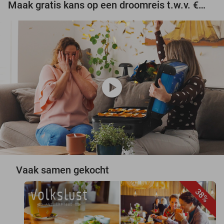
Maak gratis kans op een droomreis t.w.v. €3.000!
play_circle
Vaak samen gekocht
38%