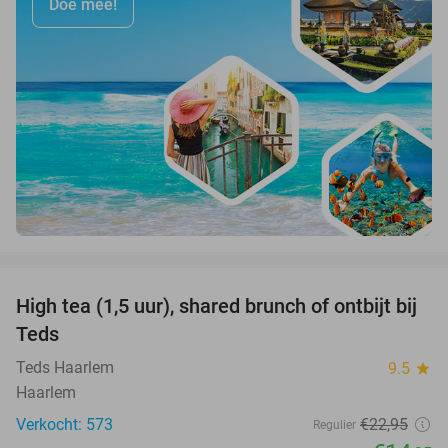
Doe mee!
favorite_border
High tea (1,5 uur), shared brunch of ontbijt bij
35%
Teds
Teds Haarlem
9.5
star
Haarlem
Verkocht: 573
€22
,95
Regulier