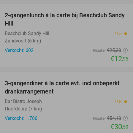
favorite_border
2-gangenlunch à la carte bij Beachclub Sandy
49%
Hill
Beachclub Sandy Hill
9.5
star
Zandvoort (6 km)
Verkocht: 602
€25
,20
Regulier
€12
,95
favorite_border
3-gangendiner à la carte evt. incl onbeperkt
44%
drankarrangement
Bar Bistro Joseph
9.8
star
Hoofddorp (7 km)
Verkocht: 1.786
€54
,10
Regulier
€30
,50