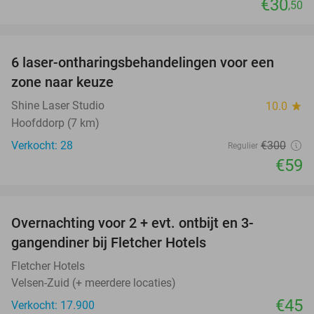
€30
,50
favorite_border
6 laser-ontharingsbehandelingen voor een
80%
zone naar keuze
Shine Laser Studio
10.0
star
Hoofddorp (7 km)
Verkocht: 28
€300
Regulier
€59
favorite_border
Overnachting voor 2 + evt. ontbijt en 3-
gangendiner bij Fletcher Hotels
Fletcher Hotels
Velsen-Zuid (+ meerdere locaties)
€45
Verkocht: 17.900