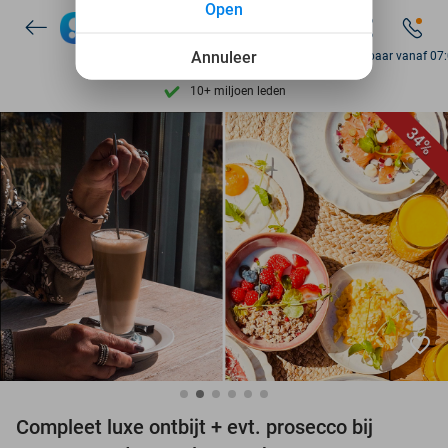
Open
7 dagen per week beschikbaar
Annuleer
Bereikbaar vanaf 07
10+ miljoen leden
9,4
op basis van
205.790 reviews
Ontdek 15.000+ deals
34%
7 dagen per week beschikbaar
10+ miljoen leden
favorite_border
Compleet luxe ontbijt + evt. prosecco bij