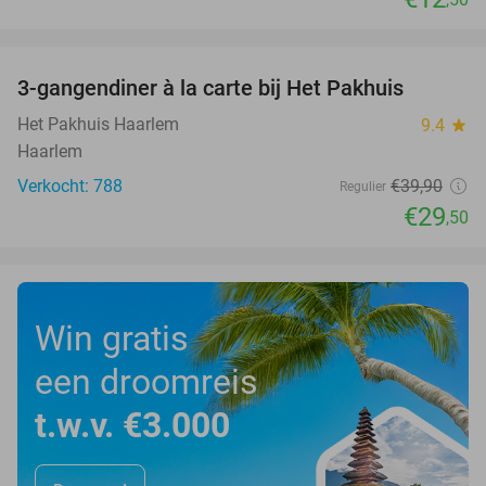
favorite_border
3-gangendiner à la carte bij Het Pakhuis
26%
Het Pakhuis Haarlem
9.4
star
Haarlem
Verkocht: 788
€39
,90
Regulier
€29
,50
Win gratis
een droomreis
t.w.v. €3.000