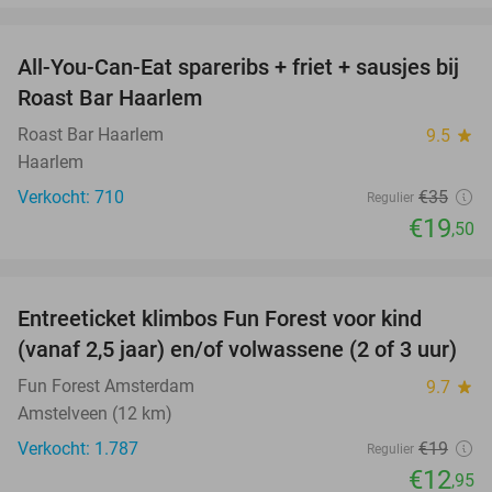
favorite_border
All-You-Can-Eat spareribs + friet + sausjes bij
44%
Roast Bar Haarlem
Roast Bar Haarlem
9.5
star
Haarlem
Verkocht: 710
€35
Regulier
€19
,50
favorite_border
Entreeticket klimbos Fun Forest voor kind
32%
(vanaf 2,5 jaar) en/of volwassene (2 of 3 uur)
Fun Forest Amsterdam
9.7
star
Amstelveen (12 km)
Verkocht: 1.787
€19
Regulier
€12
,95