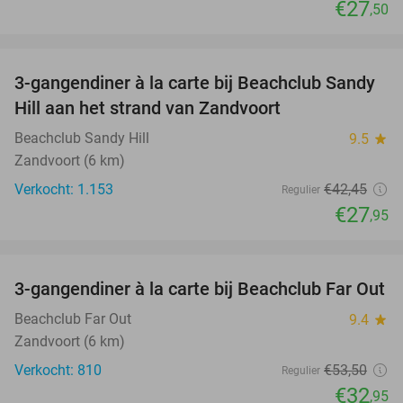
€27
,50
favorite_border
3-gangendiner à la carte bij Beachclub Sandy
34%
Hill aan het strand van Zandvoort
Beachclub Sandy Hill
9.5
star
Zandvoort (6 km)
Verkocht: 1.153
€42
,45
Regulier
€27
,95
favorite_border
3-gangendiner à la carte bij Beachclub Far Out
38%
Beachclub Far Out
9.4
star
Zandvoort (6 km)
Verkocht: 810
€53
,50
Regulier
€32
,95