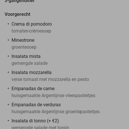
3-gangendiner
Voorgerecht
Crema di pomodoro
tomaten-
crèmesoep
Minestrone
groentesoep
Insalata mista
gemengde salade
Insalata mozzarella
verse tomaat met mozzarella en pesto
Empanadas de carne
huisgemaakte Argentijnse vleespasteitjes
Empanadas de verduras
huisgemaakte Argentijnse groente
pa
steitjes
Insalata di tonno (+ €2)
gemengde salade met tonijn