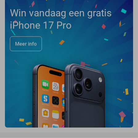
Win vandaag een gratis
iPhone 17 Pro
Meer info
favorite_border