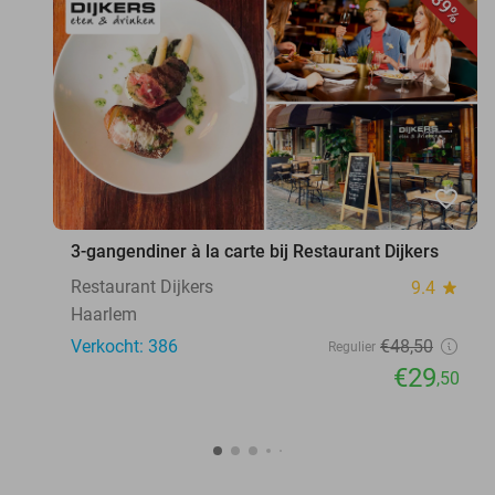
39%
favorite_border
3-gangendiner à la carte bij Restaurant Dijkers
Restaurant Dijkers
9.4
star
Haarlem
Verkocht: 386
€48
,50
Regulier
€29
,50