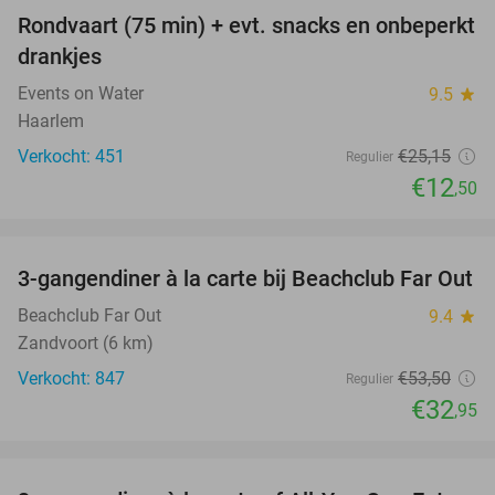
Rondvaart (75 min) + evt. snacks en onbeperkt
50%
drankjes
Events on Water
9.5
star
Haarlem
Verkocht: 451
€25
,15
Regulier
€12
,50
favorite_border
3-gangendiner à la carte bij Beachclub Far Out
38%
Beachclub Far Out
9.4
star
Zandvoort (6 km)
Verkocht: 847
€53
,50
Regulier
€32
,95
favorite_border