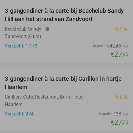
3-gangendiner à la carte bij Beachclub Sandy
34%
Hill aan het strand van Zandvoort
Beachclub Sandy Hill
9.5
star
Zandvoort (6 km)
Verkocht: 1.173
€42
,45
Regulier
€27
,95
favorite_border
3-gangendiner à la carte bij Carillon in hartje
28%
Haarlem
Carillon: Café, Restaurant, Bar & Hotel
9.1
star
Haarlem
Verkocht: 274
€38
Regulier
€27
,50
favorite_border