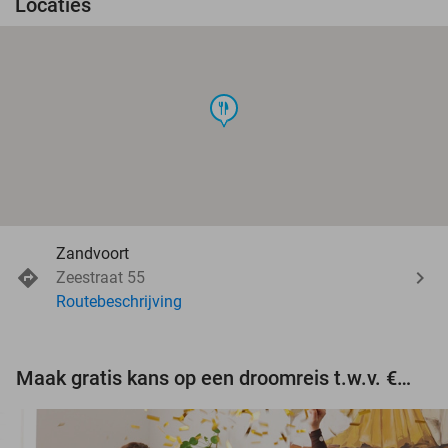
Locaties
food
Zandvoort
Zeestraat 55
Routebeschrijving
Maak gratis kans op een droomreis t.w.v. €3.000!