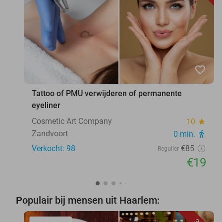
favorite_border
Tattoo of PMU verwijderen of permanente
eyeliner
Cosmetic Art Company
10
star
Zandvoort
0 min.
directions_walk
Verkocht: 98
€85
Regulier
€19
Populair bij mensen uit Haarlem: