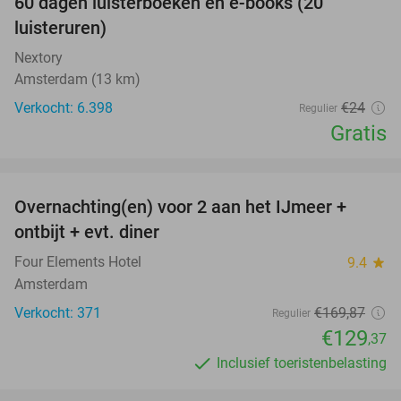
100%
60 dagen luisterboeken en e-books (20
luisteruren)
Nextory
Amsterdam (13 km)
Verkocht: 6.398
€24
Regulier
Gratis
favorite_border
Overnachting(en) voor 2 aan het IJmeer +
24%
ontbijt + evt. diner
Four Elements Hotel
9.4
star
Amsterdam
Verkocht: 371
€169
,87
Regulier
€129
,37
Inclusief toeristenbelasting
favorite_border