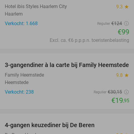
Hotel ibis Styles Haarlem City
9.3
star
Haarlem
Verkocht: 1.668
€124
Regulier
€99
Excl. ca. €6 p.p.p.n. toeristenbelasting
favorite_border
3-gangendiner à la carte bij Family Heemstede
34%
Family Heemstede
9.8
star
Heemstede
Verkocht: 238
€30
,15
Regulier
€19
,95
favorite_border
4-gangen keuzediner bij De Beren
46%