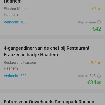
Haarlem
Fishbar Monk
9.7
star
Haarlem
Verkocht: 188
€60
Regulier
€42
favorite_border
4-gangendiner van de chef bij Restaurant
23%
Franzen in hartje Haarlem
Restaurant Franzen
9.7
star
Haarlem
Verkocht: 222
€45
Regulier
€34
,50
favorite_border
Entree voor Ouwehands Dierenpark Rhenen
19%