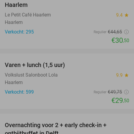
Haarlem
Le Petit Café Haarlem
9.4
star
Haarlem
Verkocht: 295
€44
,65
Regulier
€30
,50
favorite_border
Varen + lunch (1,5 uur)
41%
Volkslust Salonboot Lola
9.9
star
Haarlem
Verkocht: 599
€49
,75
Regulier
€29
,50
favorite_border
Overnachting voor 2 + early check-in +
6%
ontbijtbuffet in Delft