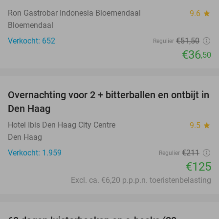
Ron Gastrobar Indonesia Bloemendaal
9.6
star
Bloemendaal
Verkocht: 652
€51
,50
Regulier
€36
,50
favorite_border
Overnachting voor 2 + bitterballen en ontbijt in
41%
Den Haag
Hotel Ibis Den Haag City Centre
9.5
star
Den Haag
Verkocht: 1.959
€211
Regulier
€125
Excl. ca. €6,20 p.p.p.n. toeristenbelasting
favorite_border