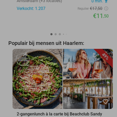
Amsterdam (+3 locaties)
0 min.
directions_walk
Verkocht: 1.207
€17
,50
Regulier
€11
,50
Populair bij mensen uit Haarlem:
49%
favorite_border
2-gangenlunch à la carte bij Beachclub Sandy