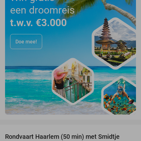
een droomreis
t.w.v. €3.000
Doe mee!
favorite_border
Rondvaart Haarlem (50 min) met Smidtje
48%