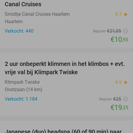
Canal Cruises
Smidtje Canal Cruises Haarlem
9.7
star
Haarlem
Verkocht: 440
€21
,05
Regulier
€10
,95
favorite_border
2 uur onbeperkt klimmen in het klimbos + evt.
23%
vrije val bij Klimpark Twiske
Klimpark Twiske
9.9
star
Oostzaan (14 km)
Verkocht: 1.184
€25
Regulier
€19
,25
favorite_border
Japanese (duo) headspa (60 of 90 min) naar