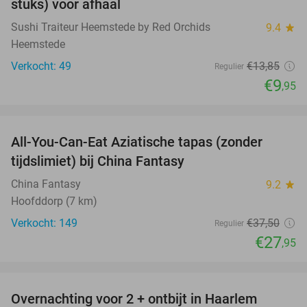
stuks) voor afhaal
Sushi Traiteur Heemstede by Red Orchids
9.4
star
Heemstede
Verkocht: 49
€13
,85
Regulier
€9
,95
favorite_border
All-You-Can-Eat Aziatische tapas (zonder
25%
tijdslimiet) bij China Fantasy
China Fantasy
9.2
star
Hoofddorp (7 km)
Verkocht: 149
€37
,50
Regulier
€27
,95
favorite_border
Overnachting voor 2 + ontbijt in Haarlem
20%