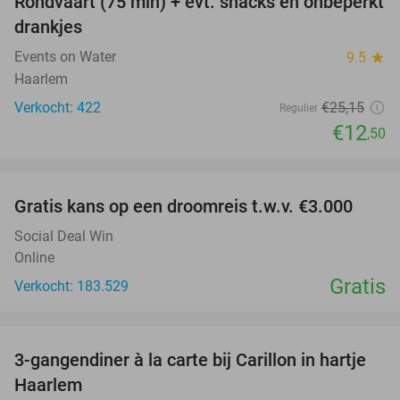
Rondvaart (75 min) + evt. snacks en onbeperkt
50%
drankjes
Events on Water
9.5
star
Haarlem
Verkocht: 422
€25
,15
Regulier
€12
,50
favorite_border
Gratis kans op een droomreis t.w.v. €3.000
Social Deal Win
Online
Gratis
Verkocht: 183.529
favorite_border
3-gangendiner à la carte bij Carillon in hartje
28%
Haarlem