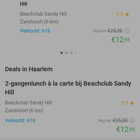
Hill
Beachclub Sandy Hill
9.5
star
Zandvoort (6 km)
Verkocht: 616
€25
,20
Regulier
€12
,95
favorite_border
Deals in Haarlem
2-gangenlunch à la carte bij Beachclub Sandy
49%
Hill
Beachclub Sandy Hill
9.5
star
Zandvoort (6 km)
Verkocht: 616
€25
,20
Regulier
€12
,95
favorite_border