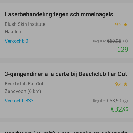
Laserbehandeling tegen schimmelnagels
59%
NEW
TODAY
Blush Skin Institute
9.2
star
Haarlem
Verkocht: 0
€69
,95
Regulier
€29
favorite_border
3-gangendiner à la carte bij Beachclub Far Out
38%
Beachclub Far Out
9.4
star
Zandvoort (6 km)
Verkocht: 833
€53
,50
Regulier
€32
,95
favorite_border