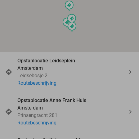
events
events
events
events
Opstaplocatie Leidseplein
Amsterdam
Leidsebosje 2
Routebeschrijving
Opstaplocatie Anne Frank Huis
Amsterdam
Prinsengracht 281
Routebeschrijving