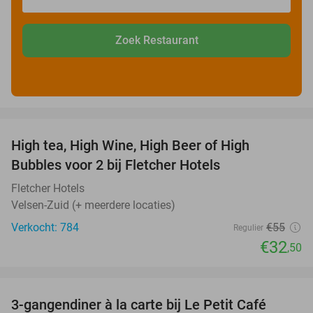
Zoek Restaurant
favorite_border
High tea, High Wine, High Beer of High
41%
Bubbles voor 2 bij Fletcher Hotels
Fletcher Hotels
Velsen-Zuid (+ meerdere locaties)
Verkocht: 784
€55
Regulier
€32
,50
favorite_border
3-gangendiner à la carte bij Le Petit Café
32%