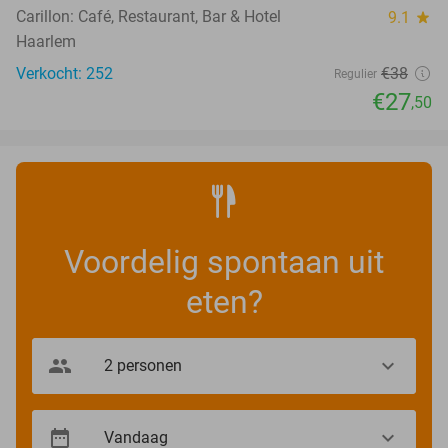
Carillon: Café, Restaurant, Bar & Hotel
9.1
star
Haarlem
Verkocht: 252
€38
Regulier
€27
,50
Voordelig spontaan uit
eten?