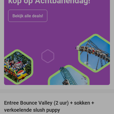
kop op Achtbanendag!
Bekijk alle deals!
favorite_border
Entree Bounce Valley (2 uur) + sokken +
46%
verkoelende slush puppy