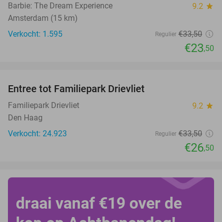
Barbie: The Dream Experience
9.2
star
Amsterdam (15 km)
Verkocht: 1.595
€33
,50
Regulier
€23
,50
favorite_border
Entree tot Familiepark Drievliet
21%
Familiepark Drievliet
9.2
star
Den Haag
Verkocht: 24.923
€33
,50
Regulier
€26
,50
draai vanaf €19 over de