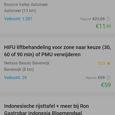
Bounce Valley Aalsmeer
Aalsmeer (13 km)
Verkocht: 1.287
€21
,95
Regulier
€11
,95
favorite_border
HIFU liftbehandeling voor zone naar keuze (30,
40%
60 of 90 min) of PMU verwijderen
Nerissa Beauty Beverwijk
10.0
star
Beverwijk (8 km)
Verkocht: 29
€99
Regulier
€59
favorite_border
Indonesische rijsttafel + meer bij Ron
29%
Gastrobar Indonesia Bloemendaal