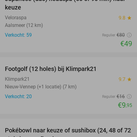
39%
keuze
Veloraspa
9.8
star
Aalsmeer (12 km)
Verkocht: 59
€80
Regulier
€49
favorite_border
Footgolf (12 holes) bij Klimpark21
38%
Klimpark21
9.7
star
Nieuw-Vennep (+1 locatie) (7 km)
Verkocht: 20
€16
Regulier
€9
,95
favorite_border
Pokébowl naar keuze of sushibox (24, 48 of 72
28%