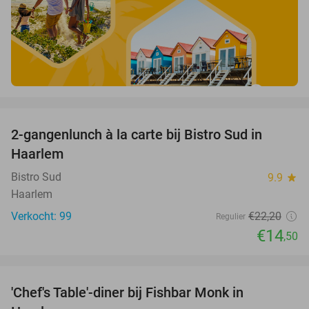
favorite_border
2-gangenlunch à la carte bij Bistro Sud in
35%
Haarlem
Bistro Sud
9.9
star
Haarlem
Verkocht: 99
€22
,20
Regulier
€14
,50
favorite_border
'Chef's Table'-diner bij Fishbar Monk in
30%