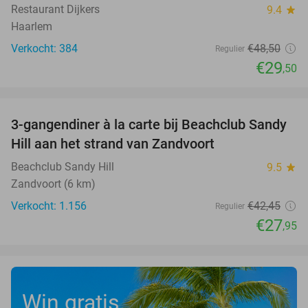
Restaurant Dijkers
9.4
star
Haarlem
Verkocht: 384
€48
,50
Regulier
€29
,50
favorite_border
3-gangendiner à la carte bij Beachclub Sandy
34%
Hill aan het strand van Zandvoort
Beachclub Sandy Hill
9.5
star
Zandvoort (6 km)
Verkocht: 1.156
€42
,45
Regulier
€27
,95
Win gratis