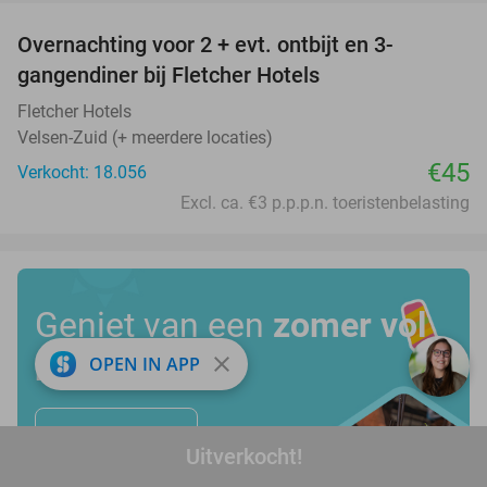
Overnachting voor 2 + evt. ontbijt en 3-
gangendiner bij Fletcher Hotels
Fletcher Hotels
Velsen-Zuid (+ meerdere locaties)
€45
Verkocht: 18.056
Excl. ca. €3 p.p.p.n. toeristenbelasting
Geniet van een
zomer vol
kortingen
close
OPEN IN APP
Bekijk alle deals
Uitverkocht!