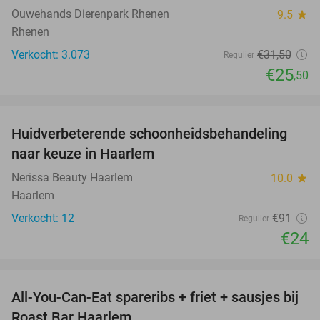
Ouwehands Dierenpark Rhenen
9.5
star
Rhenen
Verkocht: 3.073
€31
,50
Regulier
€25
,50
favorite_border
Huidverbeterende schoonheidsbehandeling
74%
naar keuze in Haarlem
Nerissa Beauty Haarlem
10.0
star
Haarlem
Verkocht: 12
€91
Regulier
€24
favorite_border
All-You-Can-Eat spareribs + friet + sausjes bij
44%
Roast Bar Haarlem