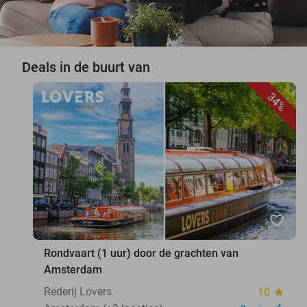
Deals in de buurt van
34%
favorite_border
Rondvaart (1 uur) door de grachten van
Amsterdam
Rederij Lovers
10
star