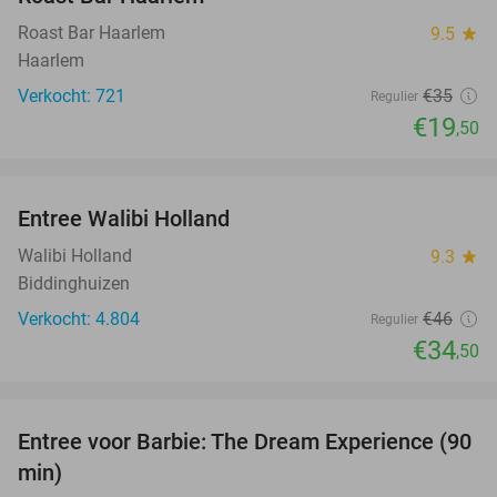
Roast Bar Haarlem
9.5
star
Haarlem
Verkocht: 721
€35
Regulier
€19
,50
favorite_border
Entree Walibi Holland
25%
Walibi Holland
9.3
star
Biddinghuizen
Verkocht: 4.804
€46
Regulier
€34
,50
favorite_border
Entree voor Barbie: The Dream Experience (90
30%
min)