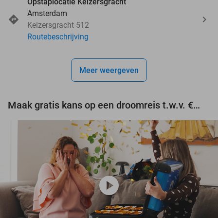
Opstaplocatie Keizersgracht
Amsterdam
Keizersgracht 512
Routebeschrijving
Meer weergeven
Maak gratis kans op een droomreis t.w.v. €3.000!
play_circle