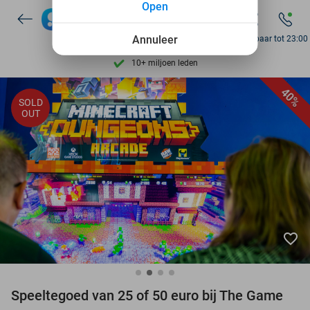
Open
Ontdek 15.000+ deals
7 dagen per week beschikbaar
Annuleer
Bereikbaar tot 23:00
10+ miljoen leden
9,4
op basis van
205.983 reviews
40%
SOLD
Ontdek 15.000+ deals
OUT
7 dagen per week beschikbaar
10+ miljoen leden
favorite_border
Speeltegoed van 25 of 50 euro bij The Game