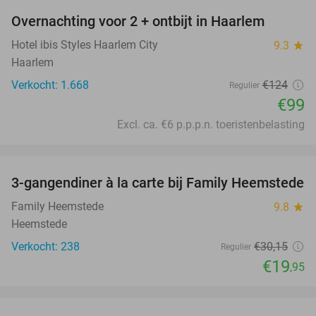
Overnachting voor 2 + ontbijt in Haarlem
20%
Hotel ibis Styles Haarlem City
9.3
star
Haarlem
Verkocht: 1.668
€124
Regulier
€99
Excl. ca. €6 p.p.p.n. toeristenbelasting
favorite_border
3-gangendiner à la carte bij Family Heemstede
34%
Family Heemstede
9.8
star
Heemstede
Verkocht: 238
€30
,15
Regulier
€19
,95
favorite_border