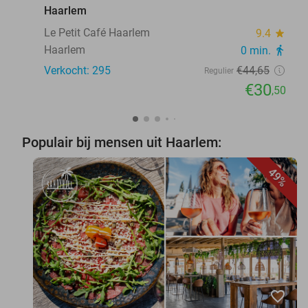
Haarlem
Le Petit Café Haarlem
9.4
star
Haarlem
0 min.
directions_walk
Verkocht: 295
€44
,65
Regulier
€30
,50
Populair bij mensen uit Haarlem:
49%
favorite_border