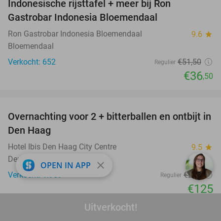
Indonesische rijsttafel + meer bij Ron
29%
Gastrobar Indonesia Bloemendaal
Ron Gastrobar Indonesia Bloemendaal
9.6
star
Bloemendaal
Verkocht: 652
€51
,50
Regulier
€36
,50
favorite_border
Overnachting voor 2 + bitterballen en ontbijt in
41%
Den Haag
Hotel Ibis Den Haag City Centre
9.5
star
Den Haag
close
OPEN IN APP
Verkocht: 1.959
€211
Regulier
€125
Excl. ca. €6,20 p.p.p.n. toeristenbelasting
Uitverkocht!
favorite_border