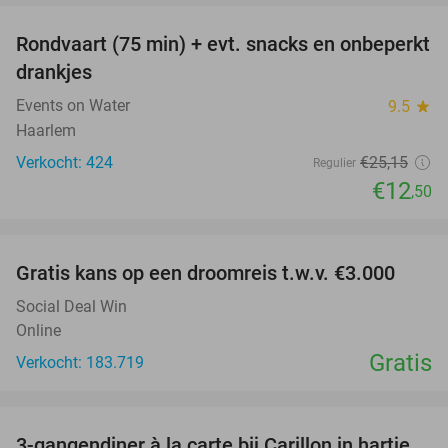
Rondvaart (75 min) + evt. snacks en onbeperkt
50%
drankjes
Events on Water
9.5
star
Haarlem
Verkocht: 424
€25
,15
Regulier
€12
,50
favorite_border
Gratis kans op een droomreis t.w.v. €3.000
Social Deal Win
Online
Gratis
Verkocht: 183.719
favorite_border
3-gangendiner à la carte bij Carillon in hartje