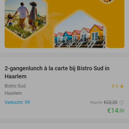
favorite_border
2-gangenlunch à la carte bij Bistro Sud in
35%
Haarlem
Bistro Sud
9.9
star
Haarlem
Verkocht: 99
€22
,20
Regulier
€14
,50
favorite_border