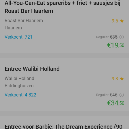
All-You-Can-Eat spareribs + friet + sausjes bij
44%
Roast Bar Haarlem
Roast Bar Haarlem
9.5
star
Haarlem
Verkocht: 721
€35
Regulier
€19
,50
favorite_border
Entree Walibi Holland
25%
Walibi Holland
9.3
star
Biddinghuizen
Verkocht: 4.822
€46
Regulier
€34
,50
favorite_border
Entree voor Barbie: The Dream Experience (90
30%