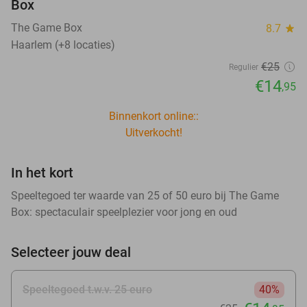
Box
The Game Box
8.7
star
Haarlem (+8 locaties)
€25
Regulier
€14
,95
Binnenkort online::
Uitverkocht!
In het kort
Speeltegoed ter waarde van 25 of 50 euro bij The Game
Box: spectaculair speelplezier voor jong en oud
Selecteer jouw deal
Speeltegoed t.w.v. 25 euro
40%