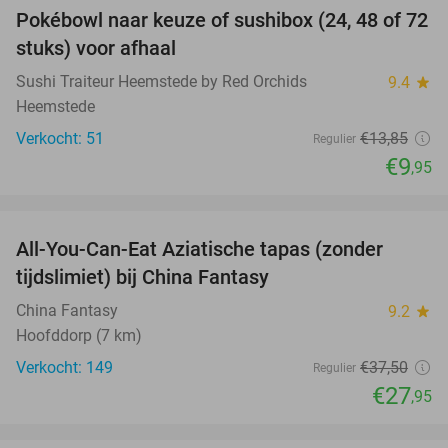
Pokébowl naar keuze of sushibox (24, 48 of 72
28%
stuks) voor afhaal
Sushi Traiteur Heemstede by Red Orchids
9.4
star
Heemstede
Verkocht: 51
€13
,85
Regulier
€9
,95
favorite_border
All-You-Can-Eat Aziatische tapas (zonder
25%
tijdslimiet) bij China Fantasy
China Fantasy
9.2
star
Hoofddorp (7 km)
Verkocht: 149
€37
,50
Regulier
€27
,95
favorite_border