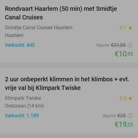
Rondvaart Haarlem (50 min) met Smidtje
48%
Canal Cruises
Smidtje Canal Cruises Haarlem
9.7
star
Haarlem
Verkocht: 440
€21
,05
Regulier
€10
,95
favorite_border
2 uur onbeperkt klimmen in het klimbos + evt.
23%
vrije val bij Klimpark Twiske
Klimpark Twiske
9.9
star
Oostzaan (14 km)
Verkocht: 1.189
€25
Regulier
€19
,25
favorite_border