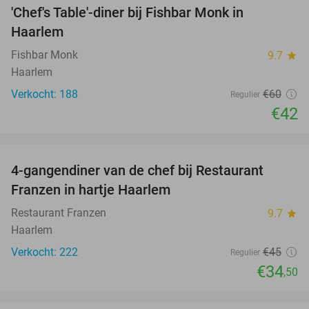
'Chef's Table'-diner bij Fishbar Monk in
30%
Haarlem
Fishbar Monk
9.7
star
Haarlem
Verkocht: 188
€60
Regulier
€42
favorite_border
4-gangendiner van de chef bij Restaurant
23%
Franzen in hartje Haarlem
Restaurant Franzen
9.7
star
Haarlem
Verkocht: 222
€45
Regulier
€34
,50
favorite_border