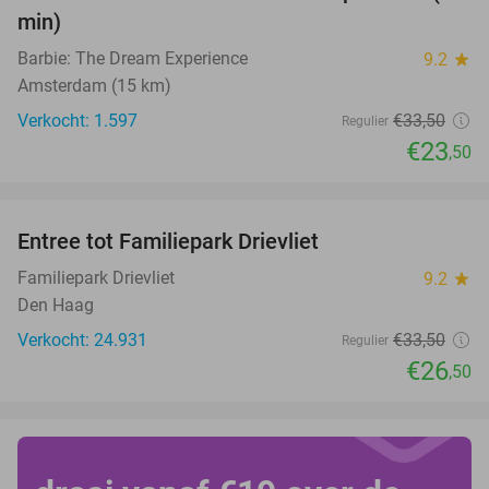
min)
Barbie: The Dream Experience
9.2
star
Amsterdam (15 km)
Verkocht: 1.597
€33
,50
Regulier
€23
,50
favorite_border
Entree tot Familiepark Drievliet
21%
Familiepark Drievliet
9.2
star
Den Haag
Verkocht: 24.931
€33
,50
Regulier
€26
,50