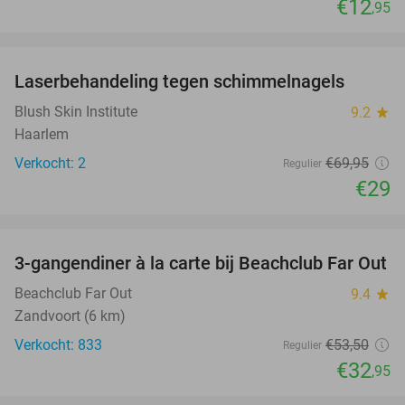
€12
,95
favorite_border
Laserbehandeling tegen schimmelnagels
59%
NEW
TODAY
Blush Skin Institute
9.2
star
Haarlem
Verkocht: 2
€69
,95
Regulier
€29
favorite_border
3-gangendiner à la carte bij Beachclub Far Out
38%
Beachclub Far Out
9.4
star
Zandvoort (6 km)
Verkocht: 833
€53
,50
Regulier
€32
,95
favorite_border