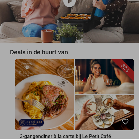
play_circle
Deals in de buurt van
32%
favorite_border
3-gangendiner à la carte bij Le Petit Café