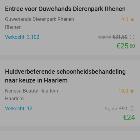
Entree voor Ouwehands Dierenpark Rhenen
19%
Ouwehands Dierenpark Rhenen
9.5
star
Rhenen
Verkocht: 3.102
€31
,50
Regulier
€25
,50
favorite_border
Huidverbeterende schoonheidsbehandeling
74%
naar keuze in Haarlem
Nerissa Beauty Haarlem
10.0
star
Haarlem
Verkocht: 12
€91
Regulier
€24
favorite_border