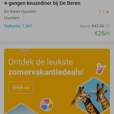
4-gangen keuzediner bij De Beren
46%
De Beren Haarlem
9.3
star
Haarlem
Verkocht: 1.361
€47
,70
Regulier
€25
,95
Ontdek de leukste
zomervakantiedeals
!
Bekijk nu