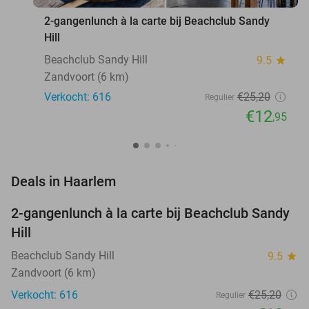
2-gangenlunch à la carte bij Beachclub Sandy
Hill
Beachclub Sandy Hill
9.5
star
Zandvoort (6 km)
Verkocht: 616
€25
,20
Regulier
€12
,95
favorite_border
Deals in Haarlem
2-gangenlunch à la carte bij Beachclub Sandy
49%
Hill
Beachclub Sandy Hill
9.5
star
Zandvoort (6 km)
Verkocht: 616
€25
,20
Regulier