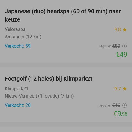
Japanese (duo) headspa (60 of 90 min) naar
39%
keuze
Veloraspa
9.8
star
Aalsmeer (12 km)
Verkocht: 59
€80
Regulier
€49
favorite_border
Footgolf (12 holes) bij Klimpark21
38%
Klimpark21
9.7
star
Nieuw-Vennep (+1 locatie) (7 km)
Verkocht: 20
€16
Regulier
€9
,95
favorite_border