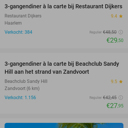
3-gangendiner à la carte bij Restaurant Dijkers
39%
Restaurant Dijkers
9.4
star
Haarlem
Verkocht: 384
€48
,50
Regulier
€29
,50
favorite_border
3-gangendiner à la carte bij Beachclub Sandy
34%
Hill aan het strand van Zandvoort
Beachclub Sandy Hill
9.5
star
Zandvoort (6 km)
Verkocht: 1.156
€42
,45
Regulier
€27
,95