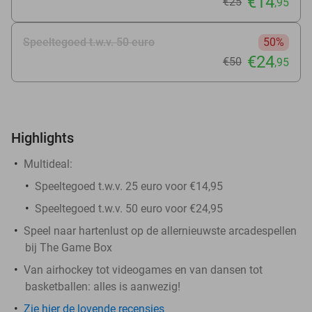
€14
€25
,95
Speeltegoed t.w.v. 50 euro
50%
€24
€50
,95
Highlights
Multideal:
Speeltegoed t.w.v. 25 euro voor €14,95
Speeltegoed t.w.v. 50 euro voor €24,95
Speel naar hartenlust op de allernieuwste arcadespellen
bij The Game Box
Van airhockey tot videogames en van dansen tot
basketballen: alles is aanwezig!
Zie hier de lovende recensies