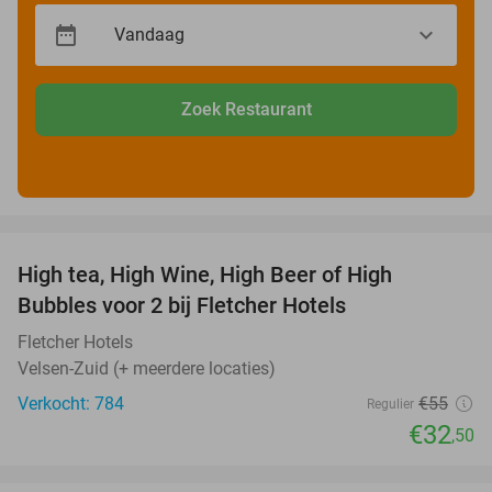
Zoek Restaurant
favorite_border
High tea, High Wine, High Beer of High
41%
Bubbles voor 2 bij Fletcher Hotels
Fletcher Hotels
Velsen-Zuid (+ meerdere locaties)
Verkocht: 784
€55
Regulier
€32
,50
favorite_border