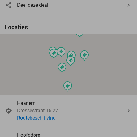
Deel deze deal
Locaties
events
events
events
events
events
events
events
events
events
Haarlem
Drossestraat 16-22
Routebeschrijving
Hoofddorp