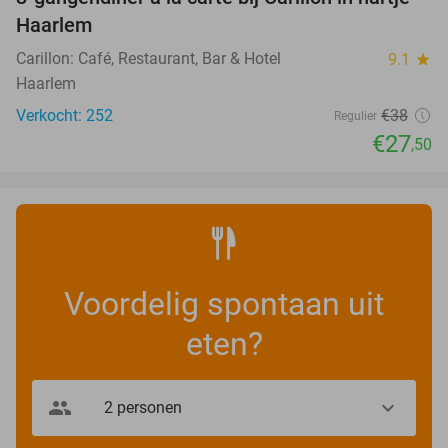
28%
Haarlem
Carillon: Café, Restaurant, Bar & Hotel
9.1
star
Haarlem
Verkocht: 252
€38
Regulier
€27
,50
Voordelig spontaan uit
eten?