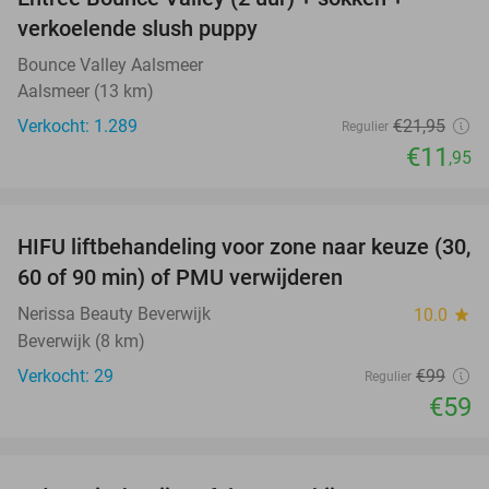
46%
verkoelende slush puppy
Bounce Valley Aalsmeer
Aalsmeer (13 km)
Verkocht: 1.289
€21
,95
Regulier
€11
,95
favorite_border
HIFU liftbehandeling voor zone naar keuze (30,
40%
60 of 90 min) of PMU verwijderen
Nerissa Beauty Beverwijk
10.0
star
Beverwijk (8 km)
Verkocht: 29
€99
Regulier
€59
favorite_border