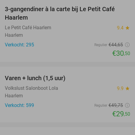
3-gangendiner à la carte bij Le Petit Café
32%
Haarlem
Le Petit Café Haarlem
9.4
star
Haarlem
Verkocht: 295
€44
,65
Regulier
€30
,50
favorite_border
Varen + lunch (1,5 uur)
41%
Volkslust Salonboot Lola
9.9
star
Haarlem
Verkocht: 599
€49
,75
Regulier
€29
,50
favorite_border