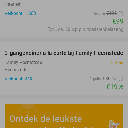
Haarlem
Verkocht: 1.668
€124
Regulier
€99
Excl. ca. €6 p.p.p.n. toeristenbelasting
favorite_border
3-gangendiner à la carte bij Family Heemstede
34%
Family Heemstede
9.8
star
Heemstede
Verkocht: 240
€30
,15
Regulier
€19
,95
Ontdek de leukste