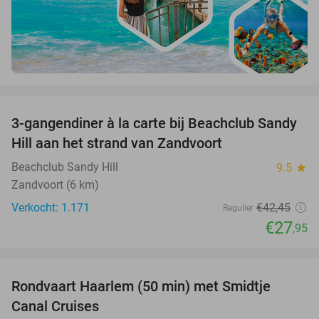
favorite_border
3-gangendiner à la carte bij Beachclub Sandy
34%
Hill aan het strand van Zandvoort
Beachclub Sandy Hill
9.5
star
Zandvoort (6 km)
Verkocht: 1.171
€42
,45
Regulier
€27
,95
favorite_border
Rondvaart Haarlem (50 min) met Smidtje
48%
Canal Cruises