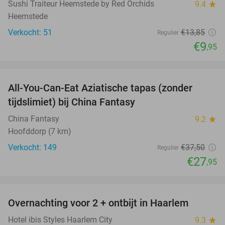
Sushi Traiteur Heemstede by Red Orchids
9.4
star
Heemstede
Verkocht: 51
€13
,85
Regulier
€9
,95
favorite_border
All-You-Can-Eat Aziatische tapas (zonder
25%
tijdslimiet) bij China Fantasy
China Fantasy
9.2
star
Hoofddorp (7 km)
Verkocht: 149
€37
,50
Regulier
€27
,95
favorite_border
Overnachting voor 2 + ontbijt in Haarlem
20%
Hotel ibis Styles Haarlem City
9.3
star