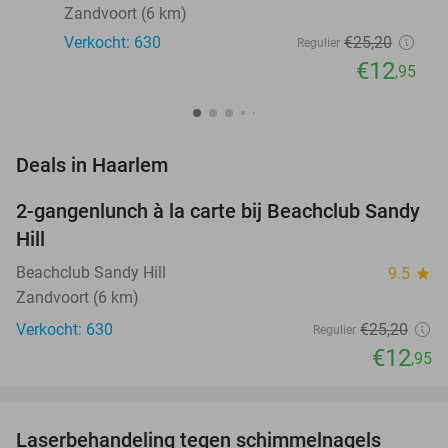
Zandvoort (6 km)
Verkocht: 630
€25
,20
Regulier
€12
,95
favorite_border
Deals in Haarlem
2-gangenlunch à la carte bij Beachclub Sandy
49%
Hill
Beachclub Sandy Hill
9.5
star
Zandvoort (6 km)
Verkocht: 630
€25
,20
Regulier
€12
,95
favorite_border
Laserbehandeling tegen schimmelnagels
59%