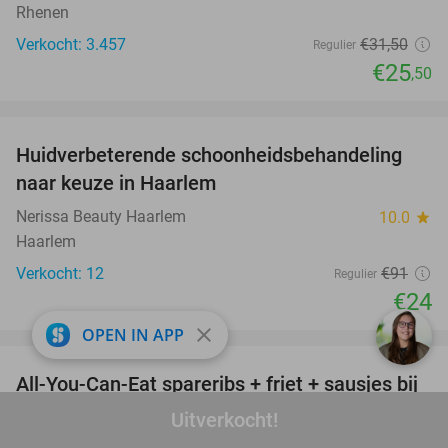
Rhenen
Verkocht: 3.457
€31
,50
Regulier
€25
,50
favorite_border
Huidverbeterende schoonheidsbehandeling
74%
naar keuze in Haarlem
Nerissa Beauty Haarlem
10.0
star
Haarlem
Verkocht: 12
€91
Regulier
€24
favorite_border
close
OPEN IN APP
All-You-Can-Eat spareribs + friet + sausjes bij
44%
Roast Bar Haarlem
Uitverkocht!
Roast Bar Haarlem
9.5
star