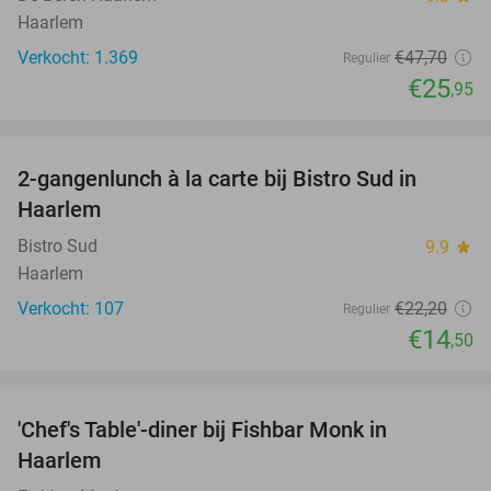
Haarlem
Verkocht: 1.369
€47
,70
Regulier
€25
,95
favorite_border
2-gangenlunch à la carte bij Bistro Sud in
35%
Haarlem
Bistro Sud
9.9
star
Haarlem
Verkocht: 107
€22
,20
Regulier
€14
,50
favorite_border
'Chef's Table'-diner bij Fishbar Monk in
30%
Haarlem