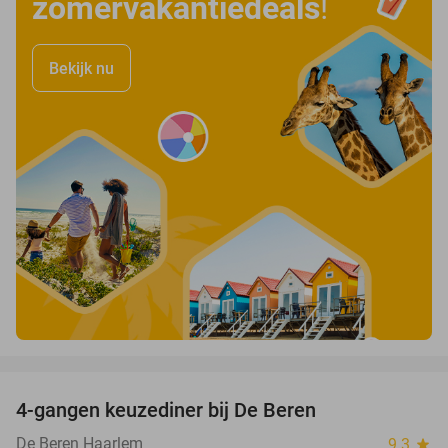
zomervakantiedeals
!
Bekijk nu
favorite_border
4-gangen keuzediner bij De Beren
46%
De Beren Haarlem
9.3
star