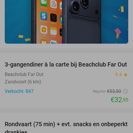
favorite_border
3-gangendiner à la carte bij Beachclub Far Out
38%
Beachclub Far Out
9.4
star
Zandvoort (6 km)
Verkocht: 847
€53
,50
Regulier
€32
,95
favorite_border
Rondvaart (75 min) + evt. snacks en onbeperkt
50%
drankjes