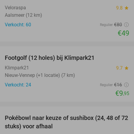
Veloraspa
9.8
star
Aalsmeer (12 km)
Verkocht: 60
€80
Regulier
€49
favorite_border
Footgolf (12 holes) bij Klimpark21
38%
Klimpark21
9.7
star
Nieuw-Vennep (+1 locatie) (7 km)
Verkocht: 24
€16
Regulier
€9
,95
favorite_border
Pokébowl naar keuze of sushibox (24, 48 of 72
28%
stuks) voor afhaal