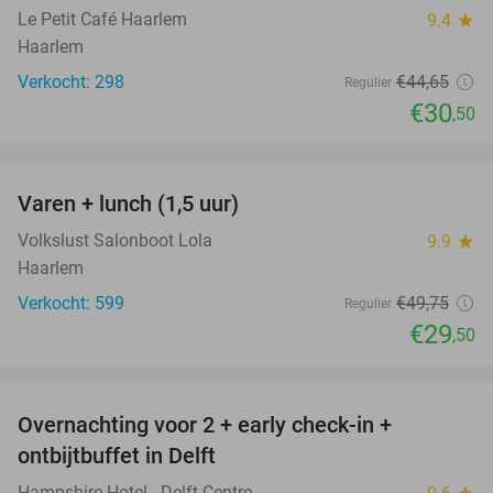
Le Petit Café Haarlem
9.4
star
Haarlem
Verkocht: 298
€44
,65
Regulier
€30
,50
favorite_border
Varen + lunch (1,5 uur)
41%
Volkslust Salonboot Lola
9.9
star
Haarlem
Verkocht: 599
€49
,75
Regulier
€29
,50
favorite_border
Overnachting voor 2 + early check-in +
6%
ontbijtbuffet in Delft
Hampshire Hotel - Delft Centre