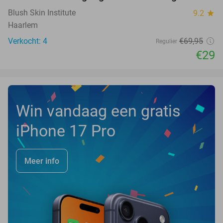
NEW
TODAY
Blush Skin Institute
9.2
star
Haarlem
Verkocht: 4
€69
,95
Regulier
€29
Win vandaag een gratis
iPhone 17 Pro
Meer info