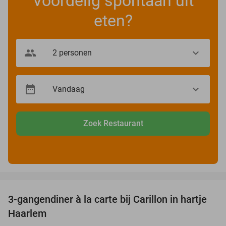
Voordelig spontaan uit
eten?
Zoek Restaurant
favorite_border
3-gangendiner à la carte bij Carillon in hartje
28%
Haarlem