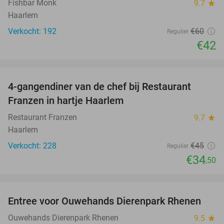
Fishbar Monk
9.7
star
Haarlem
Verkocht: 192
€60
Regulier
€42
favorite_border
4-gangendiner van de chef bij Restaurant
23%
Franzen in hartje Haarlem
Restaurant Franzen
9.7
star
Haarlem
Verkocht: 228
€45
Regulier
€34
,50
favorite_border
Entree voor Ouwehands Dierenpark Rhenen
19%
Ouwehands Dierenpark Rhenen
9.5
star