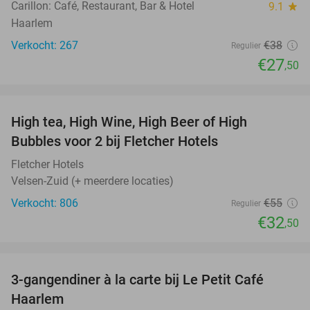
Carillon: Café, Restaurant, Bar & Hotel
9.1
star
Haarlem
Verkocht: 267
€38
Regulier
€27
,50
favorite_border
High tea, High Wine, High Beer of High
41%
Bubbles voor 2 bij Fletcher Hotels
Fletcher Hotels
Velsen-Zuid (+ meerdere locaties)
Verkocht: 806
€55
Regulier
€32
,50
favorite_border
3-gangendiner à la carte bij Le Petit Café
32%
Haarlem