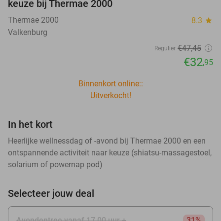
keuze bij Thermae 2000
Thermae 2000
8.3
star
Valkenburg
€47
,45
Regulier
€32
,95
Binnenkort online::
Uitverkocht!
In het kort
Heerlijke wellnessdag of -avond bij Thermae 2000 en een
ontspannende activiteit naar keuze (shiatsu-massagestoel,
solarium of powernap pod)
Selecteer jouw deal
Avondentree vanaf 17.00 uur +
31%