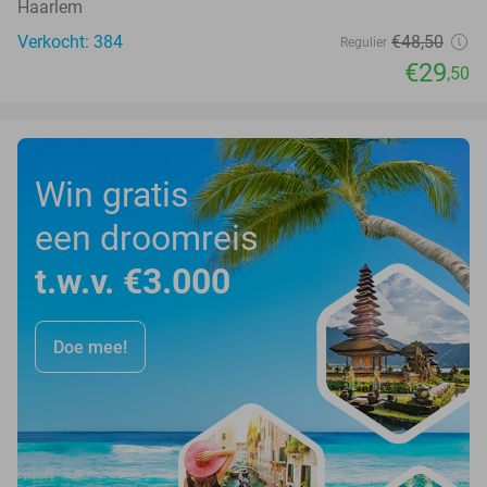
Haarlem
Verkocht: 384
€48
,50
Regulier
€29
,50
Win gratis
een droomreis
t.w.v. €3.000
Doe mee!