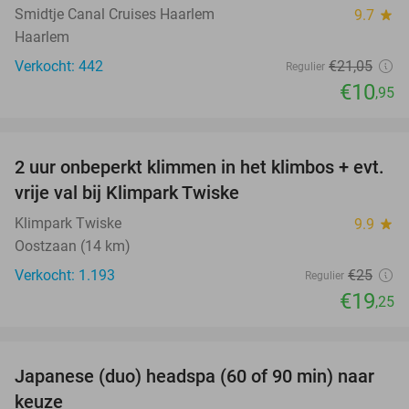
Smidtje Canal Cruises Haarlem
9.7
star
Haarlem
Verkocht: 442
€21
,05
Regulier
€10
,95
favorite_border
2 uur onbeperkt klimmen in het klimbos + evt.
23%
vrije val bij Klimpark Twiske
Klimpark Twiske
9.9
star
Oostzaan (14 km)
Verkocht: 1.193
€25
Regulier
€19
,25
favorite_border
Japanese (duo) headspa (60 of 90 min) naar
39%
keuze