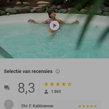
play_circle
Selectie van recensies
info_outlined
8,3
1.869
F.
Dhr. F. Kalkbrenner