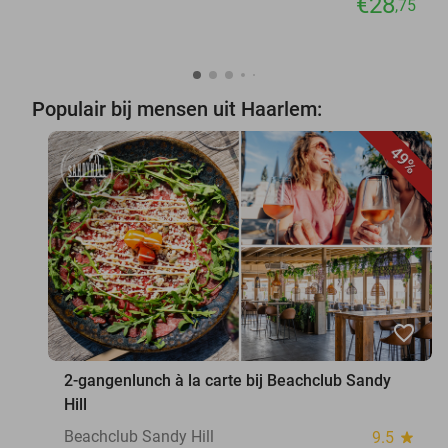
€28
,75
Populair bij mensen uit Haarlem:
49%
favorite_border
2-gangenlunch à la carte bij Beachclub Sandy
Hill
Beachclub Sandy Hill
9.5
star