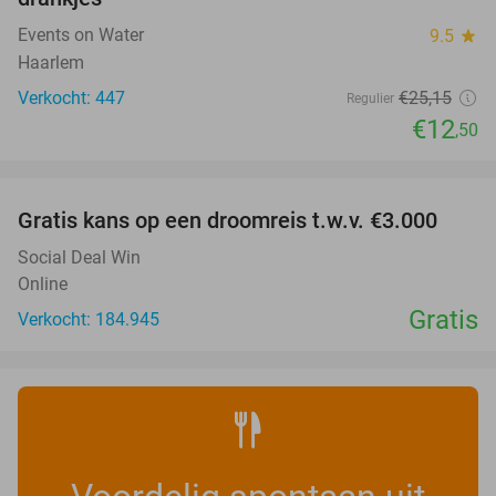
Events on Water
9.5
star
Haarlem
Verkocht: 447
€25
,15
Regulier
€12
,50
favorite_border
Gratis kans op een droomreis t.w.v. €3.000
Social Deal Win
Online
Gratis
Verkocht: 184.945