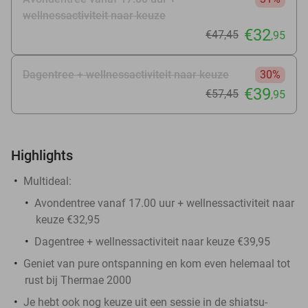
wellnessactiviteit naar keuze
€32
€47
,45
,95
Dagentree + wellnessactiviteit naar keuze
30%
€39
€57
,45
,95
Highlights
Multideal:
Avondentree vanaf 17.00 uur + wellnessactiviteit naar
keuze €32,95
Dagentree + wellnessactiviteit naar keuze €39,95
Geniet van pure ontspanning en kom even helemaal tot
rust bij Thermae 2000
Je hebt ook nog keuze uit een sessie in de shiatsu-