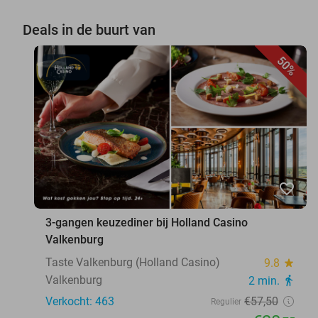
Deals in de buurt van
50%
favorite_border
3-gangen keuzediner bij Holland Casino
Valkenburg
Taste Valkenburg (Holland Casino)
9.8
star
Valkenburg
2 min.
directions_walk
Verkocht: 463
€57
,50
Regulier