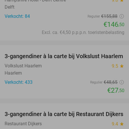
9.6
star
Delft
Verkocht: 84
€155
,88
Regulier
€146
,50
Excl. ca. €4,50 p.p.p.n. toeristenbelasting
favorite_border
3-gangendiner à la carte bij Volkslust Haarlem
43%
Volkslust Haarlem
9.5
star
Haarlem
Verkocht: 433
€48
,65
Regulier
€27
,50
favorite_border
3-gangendiner à la carte bij Restaurant Dijkers
39%
Restaurant Dijkers
9.4
star