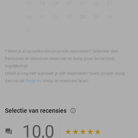
17
18
19
20
21
22
23
24
25
26
27
28
29
30
31
*
Weet je al op welke datum je wilt reserveren? Selecteer dan
hierboven de datum en reserveer en koop jouw Social Deal
tegelijkertijd.
(Weet je nog niet wanneer je wilt reserveren? Geen zorgen: koop
dan via de ‘
koop nu
’-knop én reserveer later)
Selectie van recensies
info_outlined
10,0