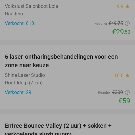
Volkslust Salonboot Lola
9.9
star
Haarlem
Verkocht: 610
€49
,75
Regulier
€29
,50
favorite_border
6 laser-ontharingsbehandelingen voor een
80%
zone naar keuze
Shine Laser Studio
10.0
star
Hoofddorp (7 km)
Verkocht: 29
€300
Regulier
€59
favorite_border
Entree Bounce Valley (2 uur) + sokken +
46%
verkoelende slush puppy