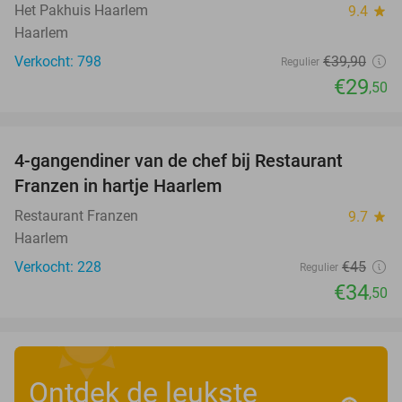
Het Pakhuis Haarlem
9.4
star
Haarlem
Verkocht: 798
€39
,90
Regulier
€29
,50
favorite_border
4-gangendiner van de chef bij Restaurant
23%
Franzen in hartje Haarlem
Restaurant Franzen
9.7
star
Haarlem
Verkocht: 228
€45
Regulier
€34
,50
Ontdek de leukste