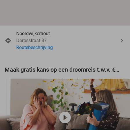
Noordwijkerhout
Dorpsstraat 37
Routebeschrijving
Maak gratis kans op een droomreis t.w.v. €3.000!
play_circle