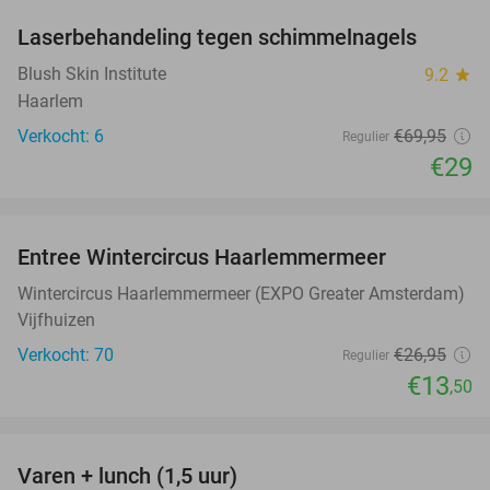
Laserbehandeling tegen schimmelnagels
59%
Blush Skin Institute
9.2
star
Haarlem
Verkocht: 6
€69
,95
Regulier
€29
favorite_border
Entree Wintercircus Haarlemmermeer
50%
Wintercircus Haarlemmermeer (EXPO Greater Amsterdam)
Vijfhuizen
Verkocht: 70
€26
,95
Regulier
€13
,50
favorite_border
Varen + lunch (1,5 uur)
41%