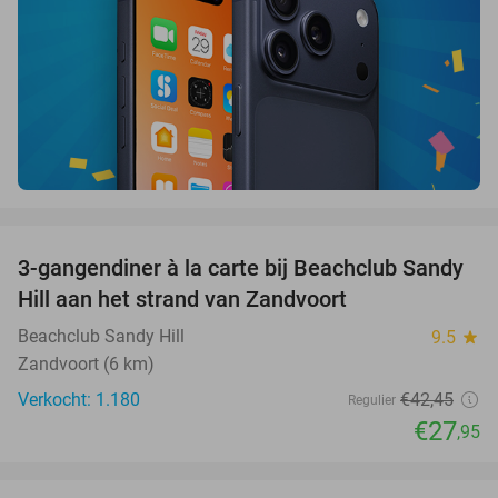
favorite_border
3-gangendiner à la carte bij Beachclub Sandy
34%
Hill aan het strand van Zandvoort
Beachclub Sandy Hill
9.5
star
Zandvoort (6 km)
Verkocht: 1.180
€42
,45
Regulier
€27
,95
favorite_border