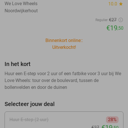
We Love Wheels
10.0
star
Noordwijkerhout
€27
Regulier
€19
,50
Binnenkort online::
Uitverkocht!
In het kort
Huur een E-step voor 2 uur of een fatbike voor 3 uur bij We
Love Wheels: tour over de boulevard, tussen de
bollenvelden en door de duinen
Selecteer jouw deal
Huur E-step (2 uur)
28%
€19
€27
,50