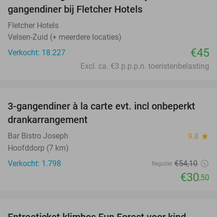
gangendiner bij Fletcher Hotels
Fletcher Hotels
Velsen-Zuid (+ meerdere locaties)
€45
Verkocht: 18.227
Excl. ca. €3 p.p.p.n. toeristenbelasting
favorite_border
3-gangendiner à la carte evt. incl onbeperkt
44%
drankarrangement
Bar Bistro Joseph
9.8
star
Hoofddorp (7 km)
Verkocht: 1.798
€54
,10
Regulier
€30
,50
favorite_border