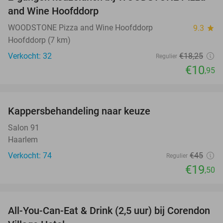
40%
and Wine Hoofddorp
WOODSTONE Pizza and Wine Hoofddorp
9.3
star
Hoofddorp (7 km)
Verkocht: 32
€18
,25
Regulier
€10
,95
favorite_border
Kappersbehandeling naar keuze
57%
Salon 91
Haarlem
Verkocht: 74
€45
Regulier
€19
,50
favorite_border
All-You-Can-Eat & Drink (2,5 uur) bij Corendon
37%