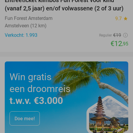
Entreeticket klimbos Fun Forest voor kind
32%
(vanaf 2,5 jaar) en/of volwassene (2 of 3 uur)
Fun Forest Amsterdam
9.7
star
Amstelveen (12 km)
Verkocht: 1.993
€19
Regulier
€12
,95
Win gratis
een droomreis
t.w.v. €3.000
Doe mee!