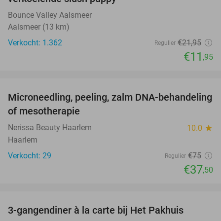
Bounce Valley Aalsmeer
Aalsmeer (13 km)
Verkocht: 1.362
€21
,95
Regulier
€11
,95
favorite_border
Microneedling, peeling, zalm DNA-behandeling
50%
of mesotherapie
Nerissa Beauty Haarlem
10.0
star
Haarlem
Verkocht: 29
€75
Regulier
€37
,50
favorite_border
3-gangendiner à la carte bij Het Pakhuis
26%