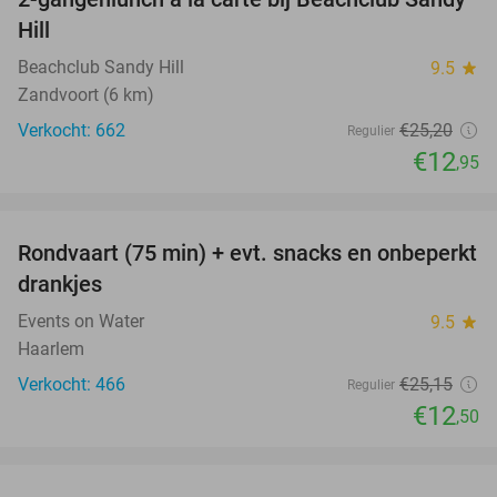
49%
Hill
Beachclub Sandy Hill
9.5
star
Zandvoort (6 km)
Verkocht: 662
€25
,20
Regulier
€12
,95
favorite_border
Rondvaart (75 min) + evt. snacks en onbeperkt
50%
drankjes
Events on Water
9.5
star
Haarlem
Verkocht: 466
€25
,15
Regulier
€12
,50
favorite_border