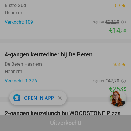
Bistro Sud
9.9
star
Haarlem
Verkocht: 109
€22
,20
Regulier
€14
,50
favorite_border
4-gangen keuzediner bij De Beren
46%
De Beren Haarlem
9.3
star
Haarlem
Verkocht: 1.376
€47
,70
Regulier
€25
,95
close
OPEN IN APP
favorite_border
2-gangen keuzelunch bij WOODSTONE Pizza
46%
And Wine Haarlem
Uitverkocht!