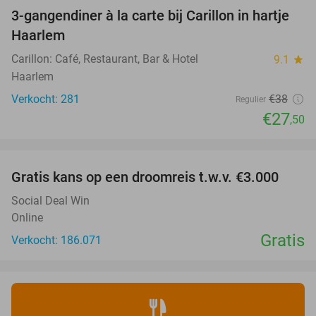
3-gangendiner à la carte bij Carillon in hartje
28%
Haarlem
Carillon: Café, Restaurant, Bar & Hotel
9.1
star
Haarlem
Verkocht: 281
€38
Regulier
€27
,50
favorite_border
Gratis kans op een droomreis t.w.v. €3.000
Social Deal Win
Online
Gratis
Verkocht: 186.071