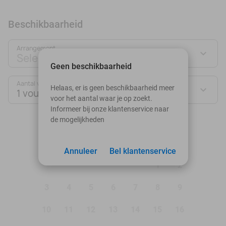
Beschikbaarheid
Arrangement
Selecteer jouw deal
Geen beschikbaarheid
Aantal vouchers:
Helaas, er is geen beschikbaarheid meer
1 voucher
voor het aantal waar je op zoekt.
Informeer bij onze klantenservice naar
de mogelijkheden
augustus 2026
Ma
Di
Wo
Do
Vr
Za
Zo
Annuleer
Bel klantenservice
1
2
3
4
5
6
7
8
9
10
11
12
13
14
15
16