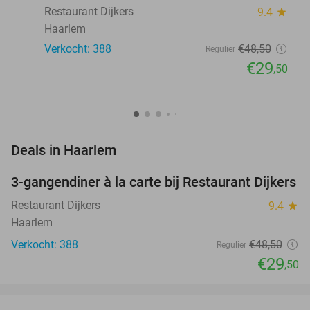
Restaurant Dijkers
9.4
star
Haarlem
Verkocht: 388
€48
,50
Regulier
€29
,50
favorite_border
Deals in Haarlem
3-gangendiner à la carte bij Restaurant Dijkers
39%
Restaurant Dijkers
9.4
star
Haarlem
Verkocht: 388
€48
,50
Regulier
€29
,50
favorite_border