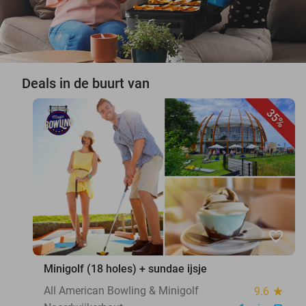
Deals in de buurt van
35%
favorite_border
Minigolf (18 holes) + sundae ijsje
All American Bowling & Minigolf
9.6
star