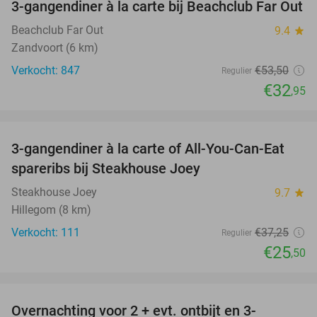
3-gangendiner à la carte bij Beachclub Far Out
38%
Beachclub Far Out
9.4
star
Zandvoort (6 km)
Verkocht: 847
€53
,50
Regulier
€32
,95
favorite_border
3-gangendiner à la carte of All-You-Can-Eat
32%
spareribs bij Steakhouse Joey
Steakhouse Joey
9.7
star
Hillegom (8 km)
Verkocht: 111
€37
,25
Regulier
€25
,50
favorite_border
Overnachting voor 2 + evt. ontbijt en 3-