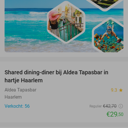
favorite_border
Shared dining-diner bij Aldea Tapasbar in
31%
hartje Haarlem
Aldea Tapasbar
9.3
star
Haarlem
Verkocht: 56
€42
,70
Regulier
€29
,50
favorite_border