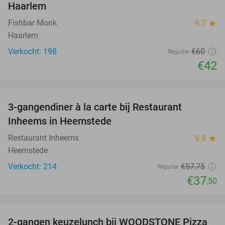
Haarlem
Fishbar Monk
9.7
star
Haarlem
Verkocht: 198
€60
Regulier
€42
favorite_border
3-gangendiner à la carte bij Restaurant
35%
Inheems in Heemstede
Restaurant Inheems
9.9
star
Heemstede
Verkocht: 214
€57
,75
Regulier
€37
,50
favorite_border
2-gangen keuzelunch bij WOODSTONE Pizza