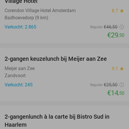
Village Hotel
Corendon Village Hotel Amsterdam
8.7
star
Badhoevedorp (9 km)
Verkocht: 2.865
€46
,50
Regulier
€29
,50
favorite_border
2-gangen keuzelunch bij Meijer aan Zee
43%
Meijer aan Zee
9.1
star
Zandvoort
Verkocht: 245
€25
,50
Regulier
€14
,50
favorite_border
2-gangenlunch à la carte bij Bistro Sud in
35%
Haarlem