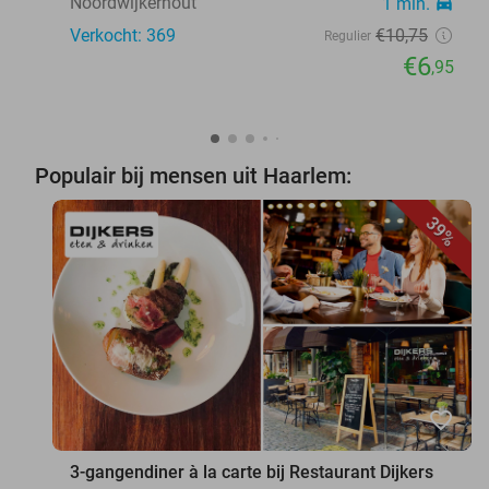
Noordwijkerhout
1 min.
directions_car
Verkocht: 369
€10
,75
Regulier
€6
,95
Populair bij mensen uit Haarlem:
39%
favorite_border
3-gangendiner à la carte bij Restaurant Dijkers