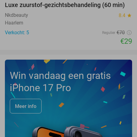
Luxe zuurstof-gezichtsbehandeling (60 min)
59%
NEW
TODAY
Nkdbeauty
8.4
star
Haarlem
Verkocht: 5
€70
Regulier
€29
Win vandaag een gratis
iPhone 17 Pro
Meer info