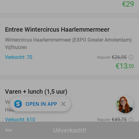
€29
favorite_border
Entree Wintercircus Haarlemmermeer
50%
Wintercircus Haarlemmermeer (EXPO Greater Amsterdam)
Vijfhuizen
Verkocht: 70
€26
,95
Regulier
€13
,50
favorite_border
Varen + lunch (1,5 uur)
41%
Volkslust Salonboot Lola
9.9
star
close
OPEN IN APP
Haarlem
Verkocht: 610
€49
,75
Regulier
€29
,50
hotel
Uitverkocht!
Uitverkocht!
favorite_border