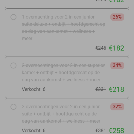
1 overnachting voor 2 in een junior
26%
suite deluxe + ontbijt + hoofdgerecht op
de dag van aankomst + wellness +
meer
€182
€245
2 overnachtingen voor 2 in een superior
34%
kamer + ontbijt + hoofdgerecht op de
dag van aankomst + wellness + meer
€218
Verkocht: 6
€331
2 overnachtingen voor 2 in een junior
32%
suite + ontbijt + hoofdgerecht op de
dag van aankomst + wellness + meer
€258
Verkocht: 6
€381