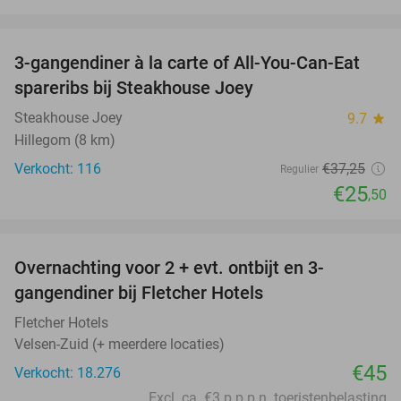
favorite_border
3-gangendiner à la carte of All-You-Can-Eat
32%
spareribs bij Steakhouse Joey
Steakhouse Joey
9.7
star
Hillegom (8 km)
Verkocht: 116
€37
,25
Regulier
€25
,50
favorite_border
Overnachting voor 2 + evt. ontbijt en 3-
gangendiner bij Fletcher Hotels
Fletcher Hotels
Velsen-Zuid (+ meerdere locaties)
€45
Verkocht: 18.276
Excl. ca. €3 p.p.p.n. toeristenbelasting