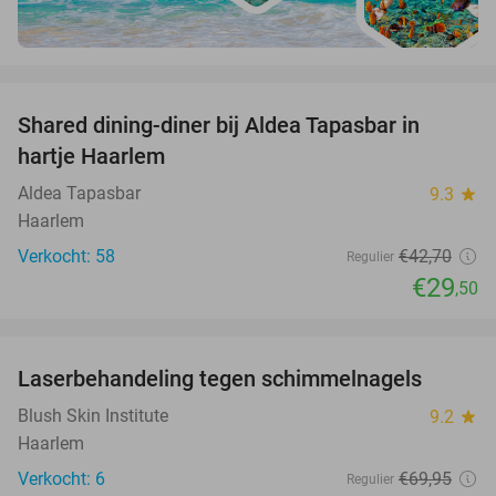
favorite_border
Shared dining-diner bij Aldea Tapasbar in
31%
hartje Haarlem
Aldea Tapasbar
9.3
star
Haarlem
Verkocht: 58
€42
,70
Regulier
€29
,50
favorite_border
Laserbehandeling tegen schimmelnagels
59%
Blush Skin Institute
9.2
star
Haarlem
Verkocht: 6
€69
,95
Regulier