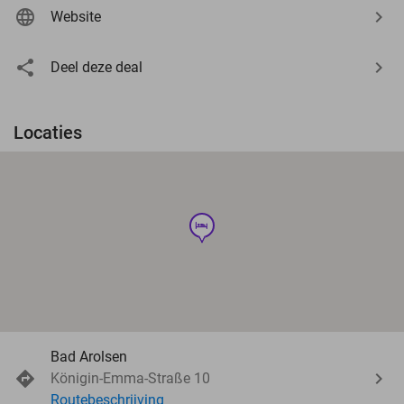
Website
Deel deze deal
Locaties
hotel
Bad Arolsen
Königin-Emma-Straße 10
Routebeschrijving