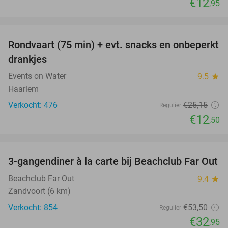
€12
,95
favorite_border
Rondvaart (75 min) + evt. snacks en onbeperkt
50%
drankjes
Events on Water
9.5
star
Haarlem
Verkocht: 476
€25
,15
Regulier
€12
,50
favorite_border
3-gangendiner à la carte bij Beachclub Far Out
38%
Beachclub Far Out
9.4
star
Zandvoort (6 km)
Verkocht: 854
€53
,50
Regulier
€32
,95