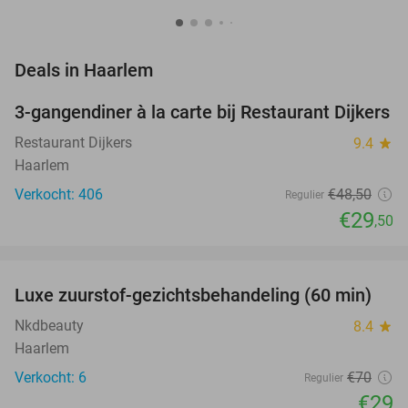
favorite_border
Deals in Haarlem
3-gangendiner à la carte bij Restaurant Dijkers
39%
Restaurant Dijkers
9.4
star
Haarlem
Verkocht: 406
€48
,50
Regulier
€29
,50
favorite_border
Luxe zuurstof-gezichtsbehandeling (60 min)
59%
NEW
TODAY
Nkdbeauty
8.4
star
Haarlem
Verkocht: 6
€70
Regulier
€29