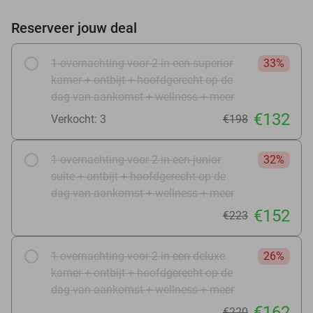
Reserveer jouw deal
1 overnachting voor 2 in een superior
33%
kamer + ontbijt + hoofdgerecht op de
dag van aankomst + wellness + meer
€132
Verkocht: 3
€198
1 overnachting voor 2 in een junior
32%
suite + ontbijt + hoofdgerecht op de
dag van aankomst + wellness + meer
€152
€223
1 overnachting voor 2 in een deluxe
26%
kamer + ontbijt + hoofdgerecht op de
dag van aankomst + wellness + meer
€162
€220