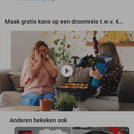
Maak gratis kans op een droomreis t.w.v. €3.000!
play_circle
Anderen bekeken ook