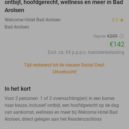
ontbijt, hoofdgerecht, wellness en meer in Bad
Arolsen
Welcome Hotel Bad Arolsen
9.5
star
Bad Arolsen
€209
Regulier
€142
Excl. ca. €4 p.p.p.n. toeristenbelasting
Tijd resterend tot de nieuwe Social Deal:
Uitverkocht!
In het kort
Voor 2 personen: 1 of 2 overnachting(en) in een kamer
naar keuze, inclusief ontbijt, een hoofdgerecht op de dag
van aankomst, wellness en meer bij Welcome Hotel Bad
Arolsen, direct gelegen aan het Residenzschloss