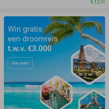
€12
,95
Win gratis
een droomreis
t.w.v. €3.000
Doe mee!