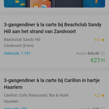
favorite_border
3-gangendiner à la carte bij Beachclub Sandy
34%
Hill aan het strand van Zandvoort
Beachclub Sandy Hill
9.5
star
Zandvoort (6 km)
Verkocht: 1.191
€42
,45
Regulier
€27
,95
favorite_border
3-gangendiner à la carte bij Carillon in hartje
28%
Haarlem
Carillon: Café, Restaurant, Bar & Hotel
9.2
star
Haarlem