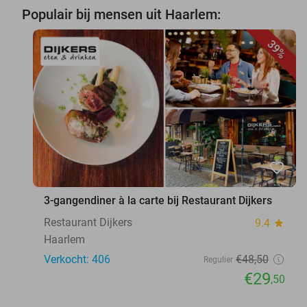
Populair bij mensen uit Haarlem:
39%
favorite_border
3-gangendiner à la carte bij Restaurant Dijkers
Restaurant Dijkers
9.4
star
Haarlem
Verkocht: 406
€48
,50
Regulier
€29
,50