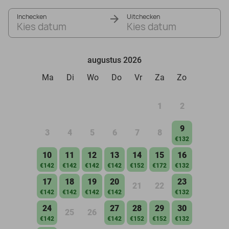
Inchecken
Uitchecken
Kies datum
Kies datum
augustus 2026
Ma
Di
Wo
Do
Vr
Za
Zo
1
2
9
3
4
5
6
7
8
€132
10
11
12
13
14
15
16
€142
€142
€142
€142
€152
€172
€132
17
18
19
20
23
21
22
€142
€142
€142
€142
€132
24
27
28
29
30
25
26
€142
€142
€152
€152
€132