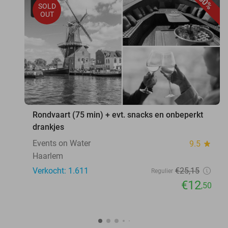
50%
SOLD
OUT
Rondvaart (75 min) + evt. snacks en onbeperkt
drankjes
Events on Water
9.5
star
Haarlem
Verkocht: 1.611
€25
,15
Regulier
€12
,50