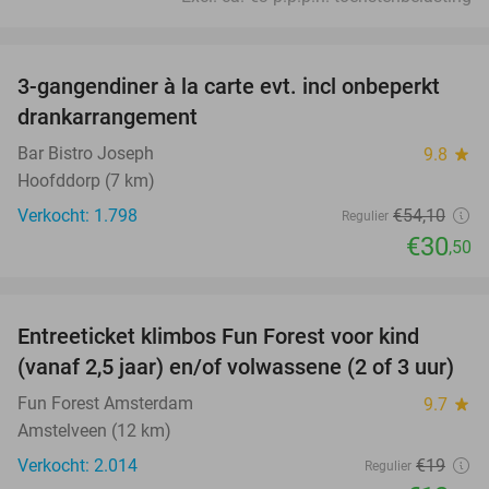
favorite_border
3-gangendiner à la carte evt. incl onbeperkt
44%
drankarrangement
Bar Bistro Joseph
9.8
star
Hoofddorp (7 km)
Verkocht: 1.798
€54
,10
Regulier
€30
,50
favorite_border
Entreeticket klimbos Fun Forest voor kind
32%
(vanaf 2,5 jaar) en/of volwassene (2 of 3 uur)
Fun Forest Amsterdam
9.7
star
Amstelveen (12 km)
Verkocht: 2.014
€19
Regulier