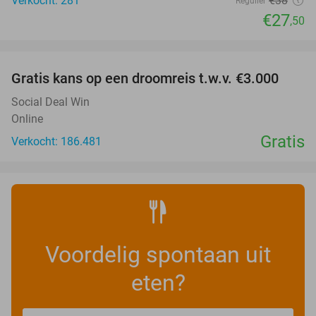
Verkocht: 281
€38
Regulier
€27
,50
favorite_border
Gratis kans op een droomreis t.w.v. €3.000
Social Deal Win
Online
Gratis
Verkocht: 186.481
Voordelig spontaan uit
eten?