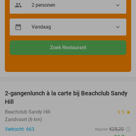
Zoek Restaurant
favorite_border
2-gangenlunch à la carte bij Beachclub Sandy
49%
Hill
Beachclub Sandy Hill
9.5
star
Zandvoort (6 km)
Verkocht: 663
€25
,20
Regulier