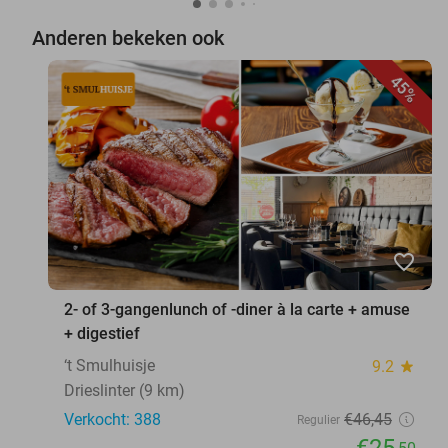
Anderen bekeken ook
45%
favorite_border
2- of 3-gangenlunch of -diner à la carte + amuse
+ digestief
‘t Smulhuisje
9.2
star
Drieslinter (9 km)
Verkocht: 388
€46
,45
Regulier