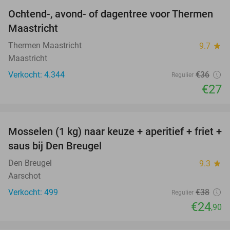
Ochtend-, avond- of dagentree voor Thermen
25%
Maastricht
Thermen Maastricht
9.7
star
Maastricht
Verkocht: 4.344
€36
Regulier
€27
favorite_border
Mosselen (1 kg) naar keuze + aperitief + friet +
34%
saus bij Den Breugel
Den Breugel
9.3
star
Aarschot
Verkocht: 499
€38
Regulier
€24
,90
favorite_border