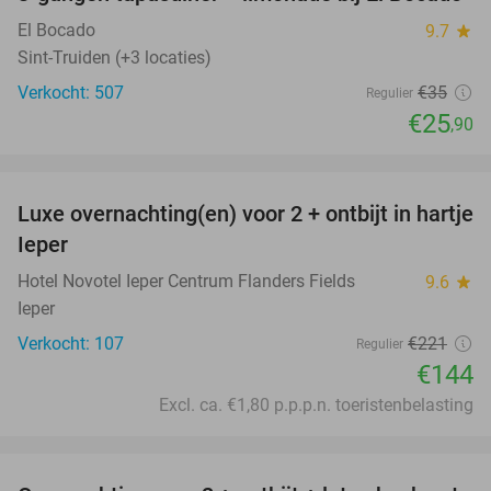
26%
El Bocado
9.7
star
Sint-Truiden (+3 locaties)
Verkocht: 507
€35
Regulier
€25
,90
favorite_border
Luxe overnachting(en) voor 2 + ontbijt in hartje
35%
Ieper
Hotel Novotel Ieper Centrum Flanders Fields
9.6
star
Ieper
Verkocht: 107
€221
Regulier
€144
Excl. ca. €1,80 p.p.p.n. toeristenbelasting
favorite_border