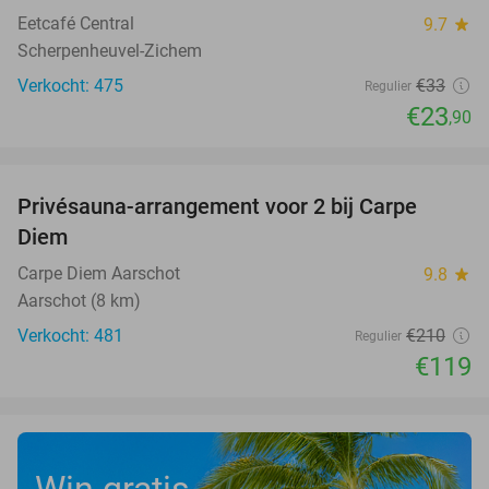
Eetcafé Central
9.7
star
Scherpenheuvel-Zichem
Verkocht: 475
€33
Regulier
€23
,90
favorite_border
Privésauna-arrangement voor 2 bij Carpe
43%
Diem
Carpe Diem Aarschot
9.8
star
Aarschot (8 km)
Verkocht: 481
€210
Regulier
€119