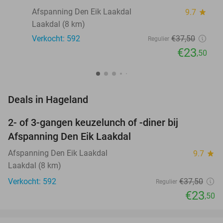
Afspanning Den Eik Laakdal
9.7
star
Laakdal (8 km)
Verkocht: 592
€37
,50
Regulier
€23
,50
favorite_border
Deals in Hageland
2- of 3-gangen keuzelunch of -diner bij
37%
Afspanning Den Eik Laakdal
Afspanning Den Eik Laakdal
9.7
star
Laakdal (8 km)
Verkocht: 592
€37
,50
Regulier
€23
,50
favorite_border