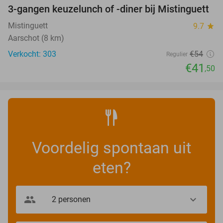
3-gangen keuzelunch of -diner bij Mistinguett
23%
Mistinguett
9.7
star
Aarschot (8 km)
Verkocht: 303
€54
Regulier
€41
,50
Voordelig spontaan uit
eten?