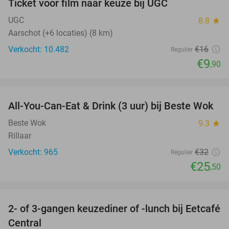
Ticket voor film naar keuze bij UGC
38%
UGC
8.8
star
Aarschot (+6 locaties) (8 km)
Verkocht: 10.482
€16
Regulier
€9
,90
favorite_border
All-You-Can-Eat & Drink (3 uur) bij Beste Wok
20%
Beste Wok
9.3
star
Rillaar
Verkocht: 965
€32
Regulier
€25
,50
favorite_border
2- of 3-gangen keuzediner of -lunch bij Eetcafé
28%
Central