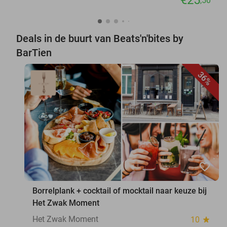
€25
,50
Deals in de buurt van Beats'n'bites by
BarTien
36%
favorite_border
Borrelplank + cocktail of mocktail naar keuze bij
Het Zwak Moment
Het Zwak Moment
10
star