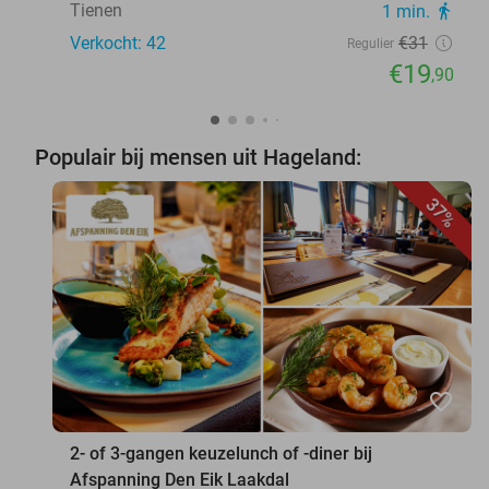
Tienen
1 min.
directions_walk
Verkocht: 42
€31
Regulier
€19
,90
Populair bij mensen uit Hageland:
37%
favorite_border
2- of 3-gangen keuzelunch of -diner bij
Afspanning Den Eik Laakdal