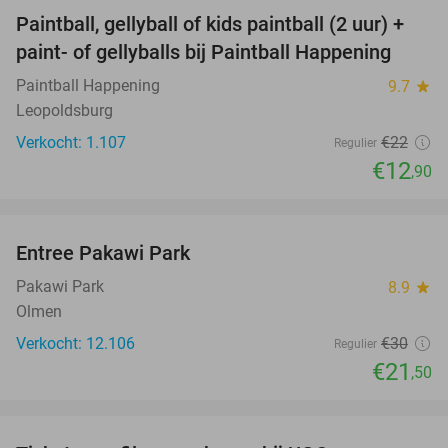
Paintball, gellyball of kids paintball (2 uur) +
41%
paint- of gellyballs bij Paintball Happening
Paintball Happening
9.7
star
Leopoldsburg
Verkocht: 1.107
€22
Regulier
€12
,90
favorite_border
Entree Pakawi Park
28%
Pakawi Park
8.9
star
Olmen
Verkocht: 12.106
€30
Regulier
€21
,50
favorite_border