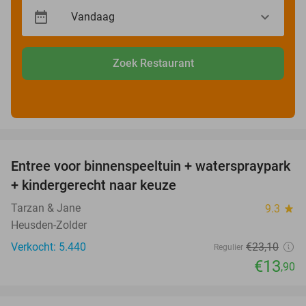
Zoek Restaurant
favorite_border
Entree voor binnenspeeltuin + waterspraypark
40%
+ kindergerecht naar keuze
Tarzan & Jane
9.3
star
Heusden-Zolder
Verkocht: 5.440
€23
,10
Regulier
€13
,90
favorite_border