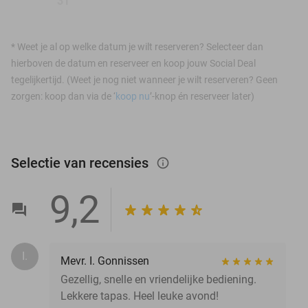
31
*
Weet je al op welke datum je wilt reserveren? Selecteer dan
hierboven de datum en reserveer en koop jouw Social Deal
tegelijkertijd. (Weet je nog niet wanneer je wilt reserveren? Geen
zorgen: koop dan via de ‘
koop nu
’-knop én reserveer later)
Selectie van recensies
info_outlined
9,2
I.
Mevr. I. Gonnissen
Gezellig, snelle en vriendelijke bediening.
Lekkere tapas. Heel leuke avond!