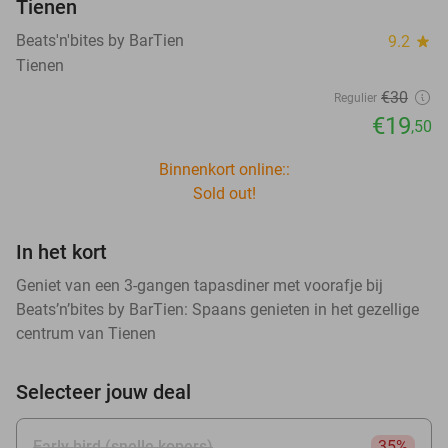
Tienen
Beats'n'bites by BarTien
9.2
star
Tienen
€30
Regulier
€19
,50
Binnenkort online::
Sold out!
In het kort
Geniet van een 3-gangen tapasdiner met voorafje bij
Beats’n’bites by BarTien: Spaans genieten in het gezellige
centrum van Tienen
Selecteer jouw deal
Early bird (snelle kopers)
35%