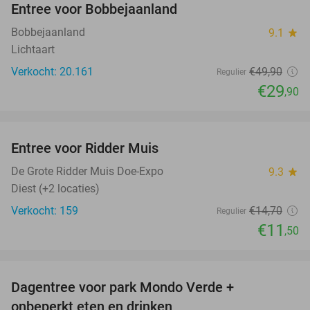
Entree voor Bobbejaanland
40%
Bobbejaanland
9.1
star
Lichtaart
Verkocht: 20.161
€49
,90
Regulier
€29
,90
favorite_border
Entree voor Ridder Muis
22%
De Grote Ridder Muis Doe-Expo
9.3
star
Diest (+2 locaties)
Verkocht: 159
€14
,70
Regulier
€11
,50
favorite_border
Dagentree voor park Mondo Verde +
25%
onbeperkt eten en drinken