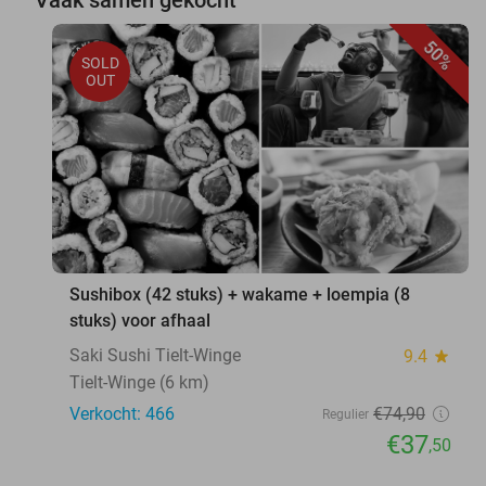
50%
SOLD
OUT
Sushibox (42 stuks) + wakame + loempia (8
stuks) voor afhaal
Saki Sushi Tielt-Winge
9.4
star
Tielt-Winge (6 km)
Verkocht: 466
€74
,90
Regulier
€37
,50