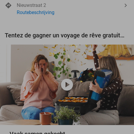
Nieuwstraat 2
Routebeschrijving
Tentez de gagner un voyage de rêve gratuit d'une valeur de 3.000 € !
play_circle
Vaak samen gekocht