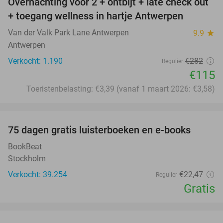
Overnachting voor 2 + ontbijt + late check out
59%
+ toegang wellness in hartje Antwerpen
Van der Valk Park Lane Antwerpen
9.9
star
Antwerpen
Verkocht: 1.190
€282
Regulier
€115
Toeristenbelasting: €3,39 (vanaf 1 maart 2026: €3,58)
favorite_border
100%
75 dagen gratis luisterboeken en e-books
BookBeat
Stockholm
Verkocht: 39.254
€22
,47
Regulier
Gratis
favorite_border