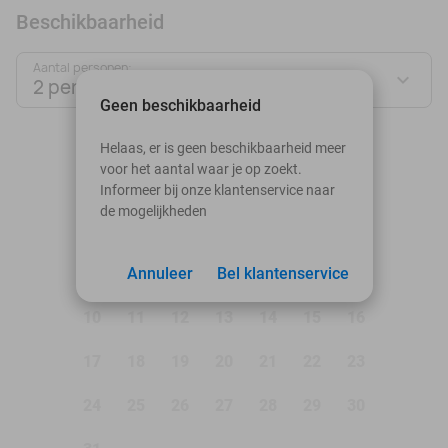
Beschikbaarheid
Aantal personen:
2 personen
Geen beschikbaarheid
augustus 2026
Helaas, er is geen beschikbaarheid meer
voor het aantal waar je op zoekt.
Ma
Di
Wo
Do
Vr
Za
Zo
Informeer bij onze klantenservice naar
de mogelijkheden
1
2
3
Annuleer
4
5
Bel klantenservice
6
7
8
9
10
11
12
13
14
15
16
17
18
19
20
21
22
23
24
25
26
27
28
29
30