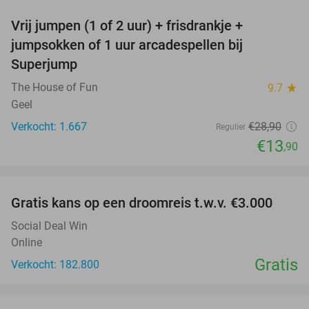
Vrij jumpen (1 of 2 uur) + frisdrankje +
52%
jumpsokken of 1 uur arcadespellen bij
Superjump
The House of Fun
9.7
star
Geel
Verkocht: 1.667
€28
,90
Regulier
€13
,90
favorite_border
Gratis kans op een droomreis t.w.v. €3.000
Social Deal Win
Online
Gratis
Verkocht: 182.800
favorite_border