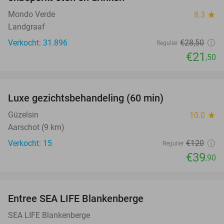
Mondo Verde
8.3
star
Landgraaf
Verkocht: 31.896
€28
,50
Regulier
€21
,50
favorite_border
Luxe gezichtsbehandeling (60 min)
67%
Güzelsin
10.0
star
Aarschot (9 km)
Verkocht: 15
€120
Regulier
€39
,90
favorite_border
Entree SEA LIFE Blankenberge
20%
SEA LIFE Blankenberge