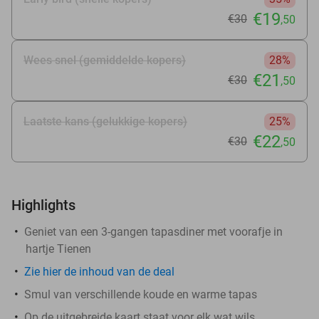
€19
€30
,50
Wees snel (gemiddelde kopers)
28%
€21
€30
,50
Laatste kans (gelukkige kopers)
25%
€22
€30
,50
Highlights
Geniet van een 3-gangen tapasdiner met voorafje in
hartje Tienen
Zie
hier
de inhoud van de deal
Smul van verschillende koude en warme tapas
Op de uitgebreide kaart staat voor elk wat wils