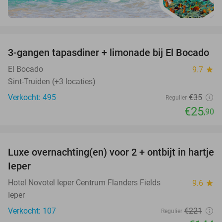
favorite_border
3-gangen tapasdiner + limonade bij El Bocado
26%
El Bocado
9.7
star
Sint-Truiden (+3 locaties)
Verkocht: 495
€35
Regulier
€25
,90
favorite_border
Luxe overnachting(en) voor 2 + ontbijt in hartje
35%
Ieper
Hotel Novotel Ieper Centrum Flanders Fields
9.6
star
Ieper
Verkocht: 107
€221
Regulier