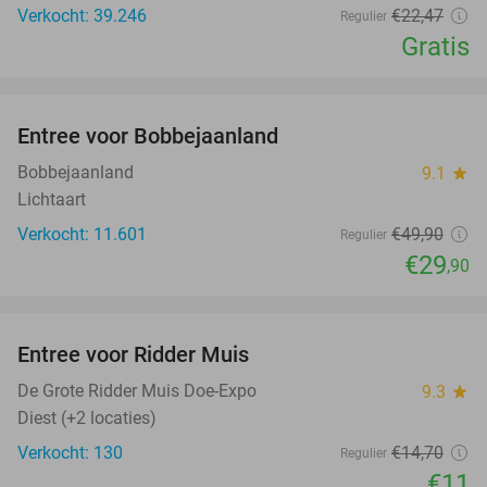
Verkocht: 39.246
€22
,47
Regulier
Gratis
favorite_border
Entree voor Bobbejaanland
40%
Bobbejaanland
9.1
star
Lichtaart
Verkocht: 11.601
€49
,90
Regulier
€29
,90
favorite_border
Entree voor Ridder Muis
25%
De Grote Ridder Muis Doe-Expo
9.3
star
Diest (+2 locaties)
Verkocht: 130
€14
,70
Regulier
€11