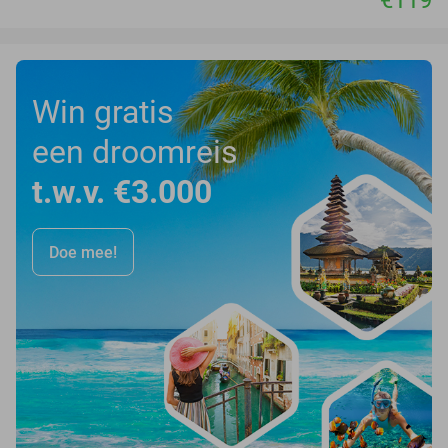
Win gratis
een droomreis
t.w.v. €3.000
Doe mee!