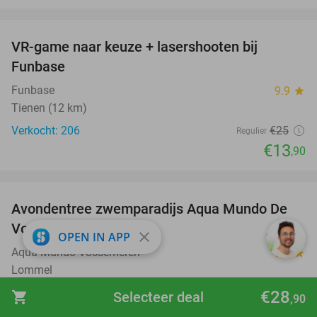
favorite_border
VR-game naar keuze + lasershooten bij
44%
Funbase
Funbase
9.9
star
Tienen (12 km)
Verkocht: 206
€25
Regulier
€13
,90
favorite_border
Avondentree zwemparadijs Aqua Mundo De
15%
Vossemeren
close
OPEN IN APP
Aqua Mundo Vossemeren
9.3
star
Lommel
Verkocht: 6.054
€13
€28
Regulier
shopping_cart
Selecteer deal
,90
€11