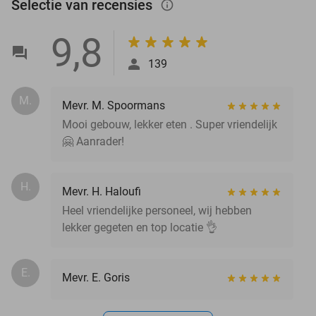
Selectie van recensies
info_outlined
9,8
139
M.
Mevr. M. Spoormans
Mooi gebouw, lekker eten . Super vriendelijk
🤗 Aanrader!
H.
Mevr. H. Haloufi
Heel vriendelijke personeel, wij hebben
lekker gegeten en top locatie 👌
E.
Mevr. E. Goris