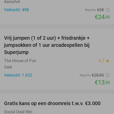
Aarschot
Verkocht: 498
€38
Regulier
€24
,90
favorite_border
Vrij jumpen (1 of 2 uur) + frisdrankje +
52%
jumpsokken of 1 uur arcadespellen bij
Superjump
The House of Fun
9.7
star
Geel
Verkocht: 1.632
€28
,90
Regulier
€13
,90
favorite_border
Gratis kans op een droomreis t.w.v. €3.000
Social Deal Win