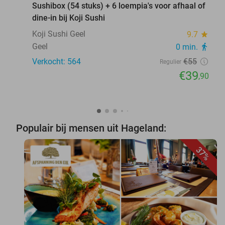
Sushibox (54 stuks) + 6 loempia's voor afhaal of
dine-in bij Koji Sushi
Koji Sushi Geel
9.7
star
Geel
0 min.
directions_walk
Verkocht: 564
€55
Regulier
€39
,90
Populair bij mensen uit Hageland:
37%