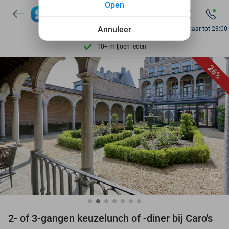
Open
7 dagen per week beschikbaar
10+ miljoen leden
Annuleer
Bereikbaar tot 23:00
9,4
op basis van
205.807 reviews
Ontdek 15.000+ deals
26%
7 dagen per week beschikbaar
10+ miljoen leden
favorite_border
2- of 3-gangen keuzelunch of -diner bij Caro's