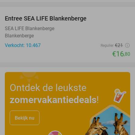
favorite_border
Entree SEA LIFE Blankenberge
20%
SEA LIFE Blankenberge
Blankenberge
Verkocht: 10.467
€21
Regulier
€16
,80
Ontdek de leukste
zomervakantiedeals
!
Bekijk nu