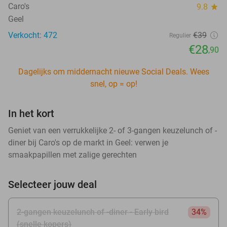
Caro's
9.8
star
Geel
Verkocht: 472
€39
Regulier
€28
,90
Dagelijks om middernacht nieuwe Social Deals. Wees
snel, op = op!
In het kort
Geniet van een verrukkelijke 2- of 3-gangen keuzelunch of -
diner bij Caro's op de markt in Geel: verwen je
smaakpapillen met zalige gerechten
Selecteer jouw deal
2-gangen keuzelunch of -diner - Early bird
34%
(snelle kopers)