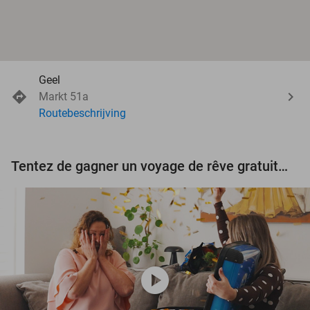
Geel
Markt 51a
Routebeschrijving
Tentez de gagner un voyage de rêve gratuit d'une valeur de 3.000 € !
play_circle