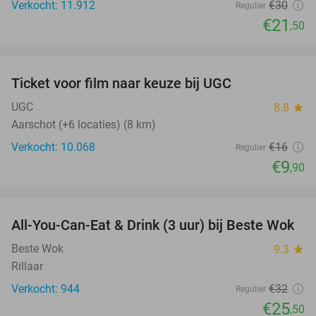
Verkocht: 11.912
€30
Regulier
€21
,50
favorite_border
Ticket voor film naar keuze bij UGC
38%
UGC
8.8
star
Aarschot (+6 locaties) (8 km)
Verkocht: 10.068
€16
Regulier
€9
,90
favorite_border
All-You-Can-Eat & Drink (3 uur) bij Beste Wok
20%
Beste Wok
9.3
star
Rillaar
Verkocht: 944
€32
Regulier
€25
,50