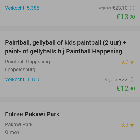
Verkocht: 5.385
€23
,10
Regulier
€13
,90
favorite_border
Paintball, gellyball of kids paintball (2 uur) +
41%
paint- of gellyballs bij Paintball Happening
Paintball Happening
9.7
star
Leopoldsburg
Verkocht: 1.100
€22
Regulier
€12
,90
favorite_border
Entree Pakawi Park
28%
Pakawi Park
8.9
star
Olmen