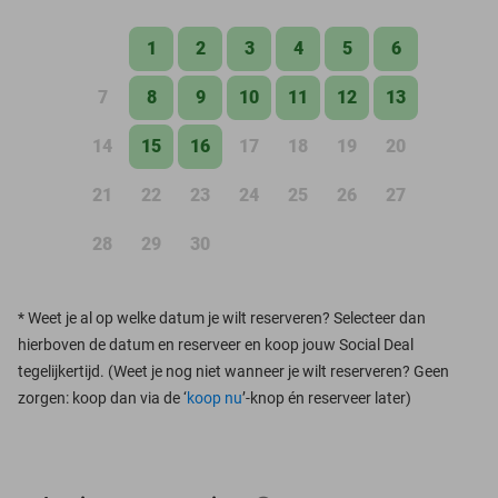
1
2
3
4
5
6
7
8
9
10
11
12
13
14
15
16
17
18
19
20
21
22
23
24
25
26
27
28
29
30
*
Weet je al op welke datum je wilt reserveren? Selecteer dan
hierboven de datum en reserveer en koop jouw Social Deal
tegelijkertijd. (Weet je nog niet wanneer je wilt reserveren? Geen
zorgen: koop dan via de ‘
koop nu
’-knop én reserveer later)