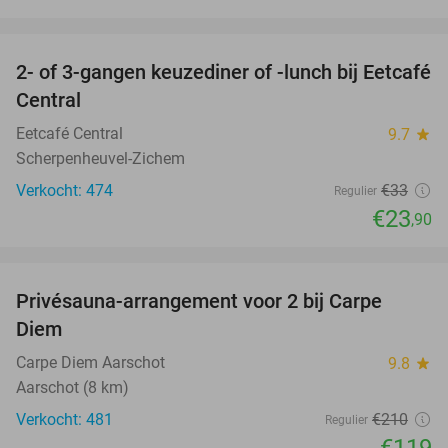
favorite_border
2- of 3-gangen keuzediner of -lunch bij Eetcafé
28%
Central
Eetcafé Central
9.7
star
Scherpenheuvel-Zichem
Verkocht: 474
€33
Regulier
€23
,90
favorite_border
Privésauna-arrangement voor 2 bij Carpe
43%
Diem
Carpe Diem Aarschot
9.8
star
Aarschot (8 km)
Verkocht: 481
€210
Regulier
€119