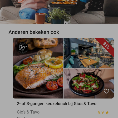
Anderen bekeken ook
38%
favorite_border
2- of 3-gangen keuzelunch bij Gio's & Tavoli
Gio's & Tavoli
9.9
star