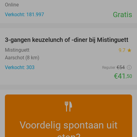
Online
Gratis
Verkocht: 181.997
favorite_border
3-gangen keuzelunch of -diner bij Mistinguett
23%
Mistinguett
9.7
star
Aarschot (8 km)
Verkocht: 303
€54
Regulier
€41
,50
Voordelig spontaan uit