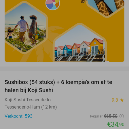
favorite_border
Sushibox (54 stuks) + 6 loempia's om af te
47%
halen bij Koji Sushi
Koji Sushi Tessenderlo
9.8
star
Tessenderlo-Ham (12 km)
Verkocht: 593
€65
,50
Regulier
€34
,90