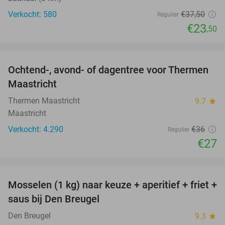
Verkocht: 580
€37
,50
Regulier
€23
,50
favorite_border
Ochtend-, avond- of dagentree voor Thermen
25%
Maastricht
Thermen Maastricht
9.7
star
Maastricht
Verkocht: 4.290
€36
Regulier
€27
favorite_border
Mosselen (1 kg) naar keuze + aperitief + friet +
34%
saus bij Den Breugel
Den Breugel
9.3
star