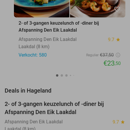
favorite_border
2- of 3-gangen keuzelunch of -diner bij
Afspanning Den Eik Laakdal
Afspanning Den Eik Laakdal
9.7
star
Laakdal (8 km)
Verkocht: 580
€37
,50
Regulier
€23
,50
favorite_border
Deals in Hageland
2- of 3-gangen keuzelunch of -diner bij
37%
Afspanning Den Eik Laakdal
Afspanning Den Eik Laakdal
9.7
star
Laakdal (8 km)