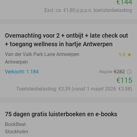
€144
Excl. ca. €1,80 p.p.p.n. toeristenbelasting
favorite_border
Overnachting voor 2 + ontbijt + late check out
59%
+ toegang wellness in hartje Antwerpen
Van der Valk Park Lane Antwerpen
9.8
star
Antwerpen
Verkocht: 1.184
€282
Regulier
€115
Toeristenbelasting: €3,39 (vanaf 1 maart 2026: €3,58)
favorite_border
100%
75 dagen gratis luisterboeken en e-books
BookBeat
Stockholm