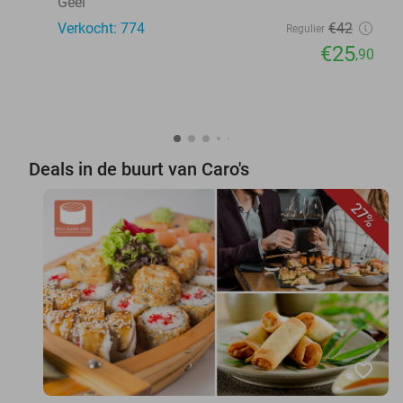
Geel
Verkocht: 774
€42
Regulier
€25
,90
Deals in de buurt van Caro's
27%
favorite_border