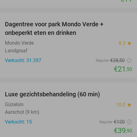
favorite_border
Dagentree voor park Mondo Verde +
25%
onbeperkt eten en drinken
Mondo Verde
8.3
star
Landgraaf
Verkocht: 31.397
€28
,50
Regulier
€21
,50
favorite_border
Luxe gezichtsbehandeling (60 min)
67%
Güzelsin
10.0
star
Aarschot (9 km)
Verkocht: 15
€120
Regulier
€39
,90