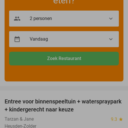
eten?
Zoek Restaurant
favorite_border
Entree voor binnenspeeltuin + waterspraypark
40%
+ kindergerecht naar keuze
Tarzan & Jane
9.3
star
Heusden-Zolder