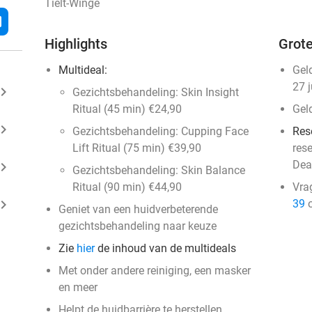
Tielt-Winge
l
Highlights
Grote
Multideal:
Gel
27 
ard_arrow_right
Gezichtsbehandeling: Skin Insight
Ritual (45 min) €24,90
Gel
ard_arrow_right
Gezichtsbehandeling: Cupping Face
Res
Lift Ritual (75 min) €39,90
res
Dea
ard_arrow_right
Gezichtsbehandeling: Skin Balance
Ritual (90 min) €44,90
Vra
ard_arrow_right
39
o
Geniet van een huidverbeterende
gezichtsbehandeling naar keuze
Zie
hier
de inhoud van de multideals
Met onder andere reiniging, een masker
en meer
Helpt de huidbarrière te herstellen,