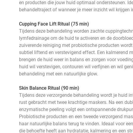
en producten die jouw huid optimaal ondersteunen. Ide
behandeltraject of wanneer je meer inzicht wil krijgen 
Cupping Face Lift Ritual (75 min)
Tijdens deze behandeling worden zachte cuppingtech
lymfedrainage om de huid te activeren en de doorbloed
zuiverende reiniging met probiotische producten word
subtiel liftend en verstevigend effect. Een kalmerend 
brengen de huid weer in balans en zorgen voor voedin
huid wil verstevigen, contouren wil verfijnen en wil g
behandeling met een natuurlijke glow.
Skin Balance Ritual (90 min)
Tijdens deze verzorgende behandeling wordt je huid in
rust gebracht met twee krachtige maskers. Na een dubb
enzymatische peeling volgt een ontspannende drukpun
Probiotische producten en een tweede verzorgend mask
haar natuurlijke balans terug te vinden. Ideaal voor ee
die behoefte heeft aan hydratatie, kalmering en een st