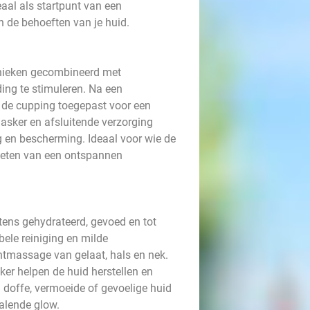
aal als startpunt van een
in de behoeften van je huid.
nieken gecombineerd met
ing te stimuleren. Na een
t de cupping toegepast voor een
masker en afsluitende verzorging
g en bescherming. Ideaal voor wie de
enieten van een ontspannen
tens gehydrateerd, gevoed en tot
ele reiniging en milde
tmassage van gelaat, hals en nek.
er helpen de huid herstellen en
n doffe, vermoeide of gevoelige huid
ralende glow.