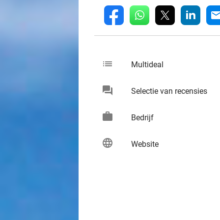
whatsapp
linkedin
fb
mai
list
keybo
Multideal
chat
keybo
Selectie van recensies
work
keybo
Bedrijf
language
keybo
Website