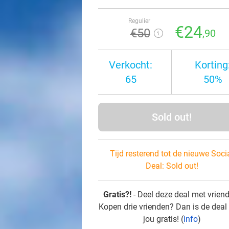
Regulier
€24
€50
,90
Verkocht:
Korting
65
50%
Sold out!
Tijd resterend tot de nieuwe Soci
Deal:
Sold out!
Gratis?!
- Deel deze deal met vrien
Kopen drie vrienden? Dan is de deal
jou gratis! (
info
)