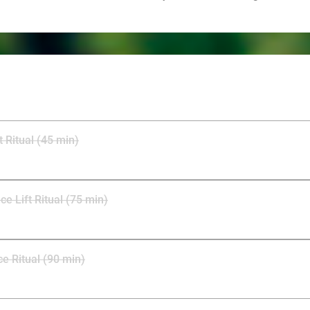
 Ritual (45 min)
e Lift Ritual (75 min)
e Ritual (90 min)