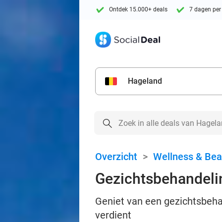
Ontdek 15.000+ deals
7 dagen per
Hageland
Overzicht
>
Wellness & Bea
Gezichtsbehandelin
Geniet van een gezichtsbehan
verdient