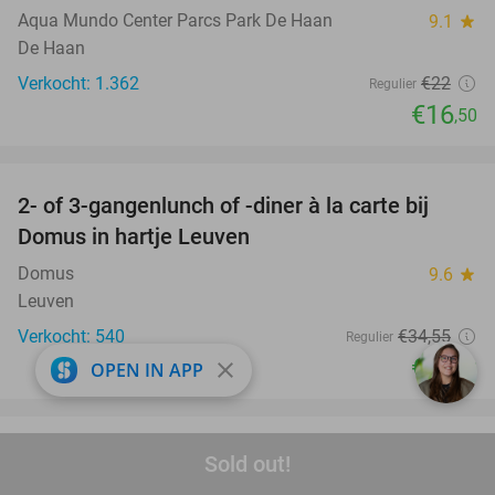
Aqua Mundo Center Parcs Park De Haan
9.1
star
De Haan
Verkocht: 1.362
€22
Regulier
€16
,50
favorite_border
2- of 3-gangenlunch of -diner à la carte bij
32%
Domus in hartje Leuven
Domus
9.6
star
Leuven
Verkocht: 540
€34
,55
Regulier
€23
close
OPEN IN APP
,50
favorite_border
5-gangendiner + amuse bij Het
42%
Sold out!
Burgemeestershuis