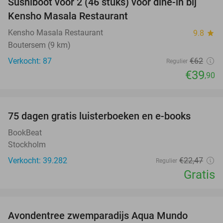
Sushiboot voor 2 (46 stuks) voor dine-in bij
36%
Kensho Masala Restaurant
Kensho Masala Restaurant
9.8
star
Boutersem (9 km)
Verkocht: 87
€62
Regulier
€39
,90
favorite_border
100%
75 dagen gratis luisterboeken en e-books
BookBeat
Stockholm
Verkocht: 39.282
€22
,47
Regulier
Gratis
favorite_border
Avondentree zwemparadijs Aqua Mundo
25%