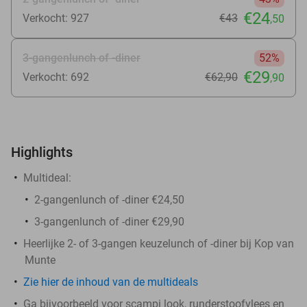
€24
Verkocht: 927
€43
,50
3-gangenlunch of -diner
52%
€29
Verkocht: 692
€62
,90
,90
Highlights
Multideal:
2-gangenlunch of -diner €24,50
3-gangenlunch of -diner €29,90
Heerlijke 2- of 3-gangen keuzelunch of -diner bij Kop van
Munte
Zie hier de inhoud van de multideals
Ga bijvoorbeeld voor scampi look, runderstoofvlees en