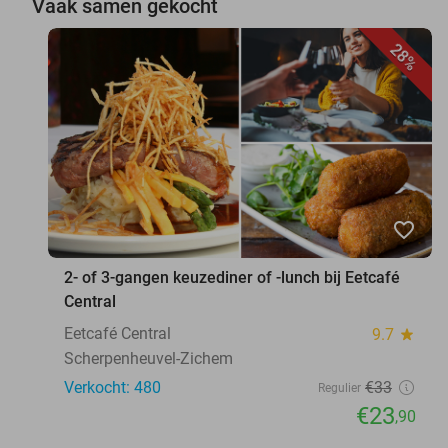
Vaak samen gekocht
28%
favorite_border
2- of 3-gangen keuzediner of -lunch bij Eetcafé
Central
Eetcafé Central
9.7
star
Scherpenheuvel-Zichem
Verkocht: 480
€33
Regulier
€23
,90