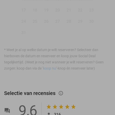
17
18
19
20
21
22
23
24
25
26
27
28
29
30
31
*
Weet je al op welke datum je wilt reserveren? Selecteer dan
hierboven de datum en reserveer en koop jouw Social Deal
tegelijkertijd. (Weet je nog niet wanneer je wilt reserveren? Geen
zorgen: koop dan via de ‘
koop nu
’-knop én reserveer later)
Selectie van recensies
info_outlined
9,6
316