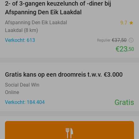
2- of 3-gangen keuzelunch of -diner bij
37%
Afspanning Den Eik Laakdal
Afspanning Den Eik Laakdal
9.7
star
Laakdal (8 km)
Verkocht: 613
€37
,50
Regulier
€23
,50
favorite_border
Gratis kans op een droomreis t.w.v. €3.000
Social Deal Win
Online
Gratis
Verkocht: 184.404