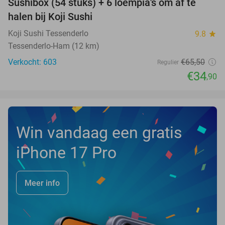
Sushibox (54 stuks) + 6 loempia's om af te
47%
halen bij Koji Sushi
Koji Sushi Tessenderlo
9.8
star
Tessenderlo-Ham (12 km)
Verkocht: 603
€65
,50
Regulier
€34
,90
Win vandaag een gratis
iPhone 17 Pro
Meer info