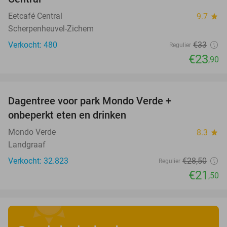
Eetcafé Central
9.7
star
Scherpenheuvel-Zichem
Verkocht: 480
€33
Regulier
€23
,90
favorite_border
Dagentree voor park Mondo Verde +
25%
onbeperkt eten en drinken
Mondo Verde
8.3
star
Landgraaf
Verkocht: 32.823
€28
,50
Regulier
€21
,50