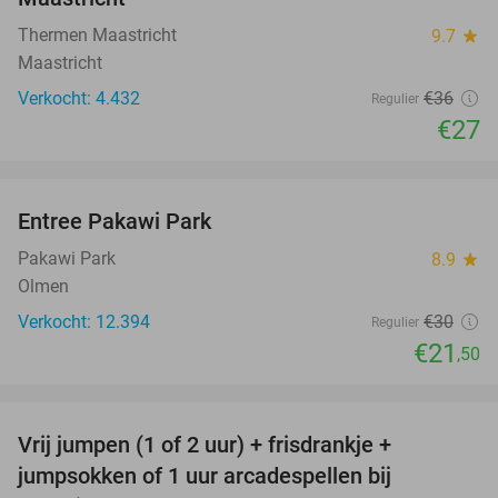
Thermen Maastricht
9.7
star
Maastricht
Verkocht: 4.432
€36
Regulier
€27
favorite_border
Entree Pakawi Park
28%
Pakawi Park
8.9
star
Olmen
Verkocht: 12.394
€30
Regulier
€21
,50
favorite_border
Vrij jumpen (1 of 2 uur) + frisdrankje +
52%
jumpsokken of 1 uur arcadespellen bij