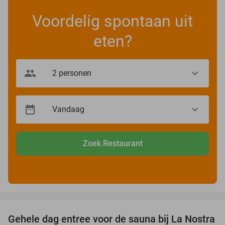
Voordelig spontaan uit
eten?
Zoek Restaurant
favorite_border
Gehele dag entree voor de sauna bij La Nostra
30%