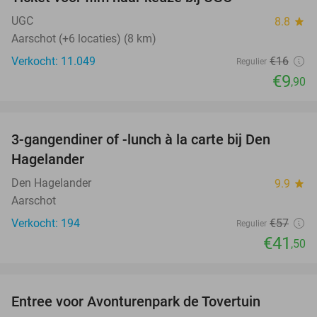
38%
UGC
8.8
star
Aarschot (+6 locaties) (8 km)
Verkocht: 11.049
€16
Regulier
€9
,90
favorite_border
3-gangendiner of -lunch à la carte bij Den
27%
Hagelander
Den Hagelander
9.9
star
Aarschot
Verkocht: 194
€57
Regulier
€41
,50
favorite_border
Entree voor Avonturenpark de Tovertuin
34%