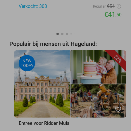
Verkocht: 303
€54
Regulier
€41
,50
Populair bij mensen uit Hageland:
22%
NEW
TODAY
favorite_border
Entree voor Ridder Muis