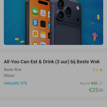
favorite_border
All-You-Can-Eat & Drink (3 uur) bij Beste Wok
20%
Beste Wok
9.3
star
Rillaar
Verkocht: 970
€32
Regulier
€25
,50
favorite_border