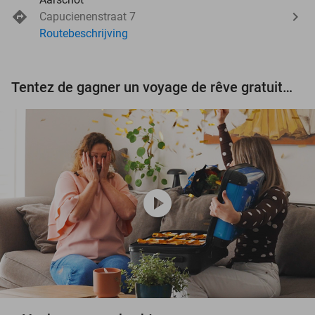
Capucienenstraat 7
Routebeschrijving
Tentez de gagner un voyage de rêve gratuit d'une valeur de 3.000 € !
play_circle