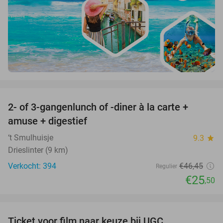
favorite_border
2- of 3-gangenlunch of -diner à la carte +
45%
amuse + digestief
‘t Smulhuisje
9.3
star
Drieslinter (9 km)
Verkocht: 394
€46
,45
Regulier
€25
,50
favorite_border
Ticket voor film naar keuze bij UGC