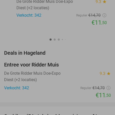
De Grote Ridder Muis Doe-Expo
9.3
star
Diest (+2 locaties)
Verkocht: 342
€14
,70
Regulier
€11
,50
favorite_border
Deals in Hageland
Entree voor Ridder Muis
22%
NEW
TODAY
De Grote Ridder Muis Doe-Expo
9.3
star
Diest (+2 locaties)
Verkocht: 342
€14
,70
Regulier
€11
,50
favorite_border