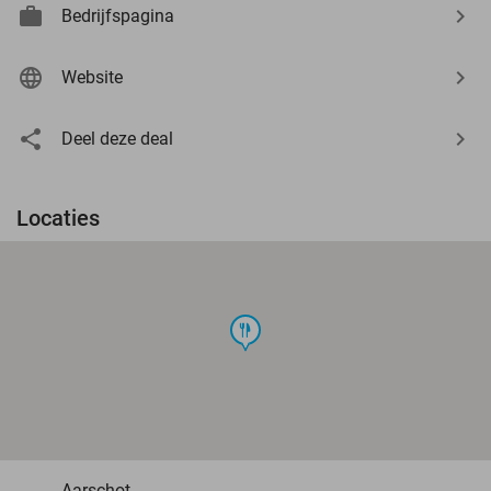
Bedrijfspagina
Website
Deel deze deal
Locaties
food
Aarschot