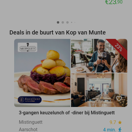
€23
,90
Deals in de buurt van Kop van Munte
23%
favorite_border
3-gangen keuzelunch of -diner bij Mistinguett
Mistinguett
9.7
star
Aarschot
4 min.
directions_walk