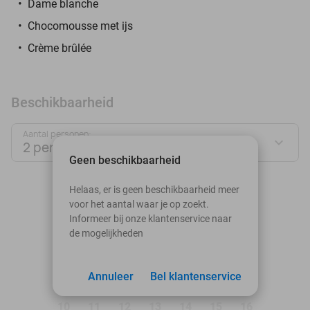
Dame blanche
Chocomousse met ijs
Crème brûlée
Beschikbaarheid
Aantal personen:
2 personen
Geen beschikbaarheid
augustus 2026
Helaas, er is geen beschikbaarheid meer
voor het aantal waar je op zoekt.
Ma
Di
Wo
Do
Vr
Za
Zo
Informeer bij onze klantenservice naar
de mogelijkheden
1
2
3
Annuleer
4
5
Bel klantenservice
6
7
8
9
10
11
12
13
14
15
16