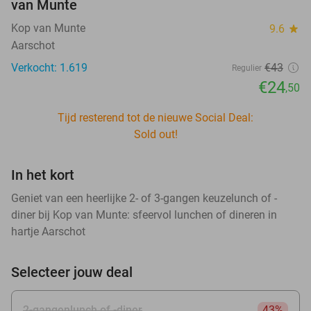
van Munte
Kop van Munte
9.6
star
Aarschot
Verkocht: 1.619
€43
Regulier
€24
,50
Tijd resterend tot de nieuwe Social Deal:
Sold out!
In het kort
Geniet van een heerlijke 2- of 3-gangen keuzelunch of -
diner bij Kop van Munte: sfeervol lunchen of dineren in
hartje Aarschot
Selecteer jouw deal
2-gangenlunch of -diner
43%