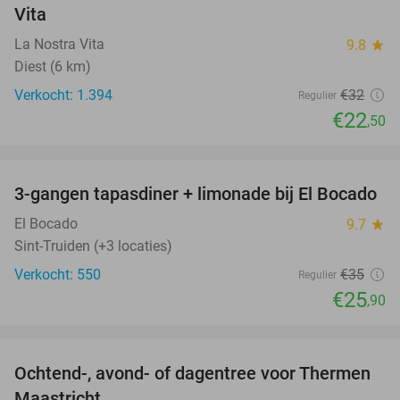
Vita
La Nostra Vita
9.8
star
Diest (6 km)
Verkocht: 1.394
€32
Regulier
€22
,50
favorite_border
3-gangen tapasdiner + limonade bij El Bocado
26%
El Bocado
9.7
star
Sint-Truiden (+3 locaties)
Verkocht: 550
€35
Regulier
€25
,90
favorite_border
Ochtend-, avond- of dagentree voor Thermen
25%
Maastricht