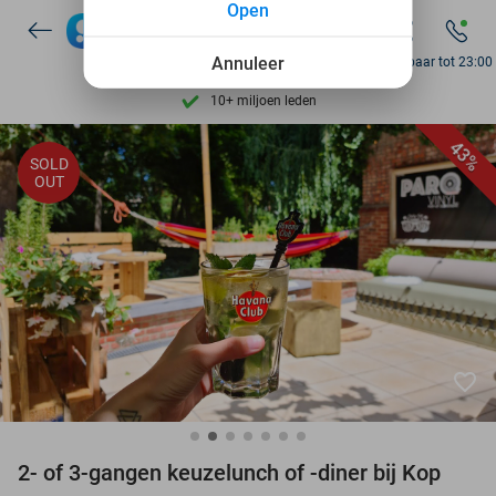
Open
7 dagen per week beschikbaar
Annuleer
Bereikbaar tot 23:00
10+ miljoen leden
9,4
op basis van
206.026 reviews
Ontdek 15.000+ deals
43%
SOLD
OUT
7 dagen per week beschikbaar
10+ miljoen leden
favorite_border
2- of 3-gangen keuzelunch of -diner bij Kop