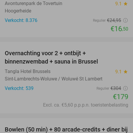
Avonturenpark de Tovertuin
9.1
star
Hoogerheide
Verkocht: 8.376
€24
,95
Regulier
€16
,50
favorite_border
Overnachting voor 2 + ontbijt +
41%
binnenzwembad + sauna in Brussel
Tangla Hotel Brussels
9.1
star
Sint-Lambrechts-Woluwe / Woluwé St Lambert
Verkocht: 539
€304
Regulier
€179
Excl. ca. €5,60 p.p.p.n. toeristenbelasting
favorite_border
Bowlen (50 min) + 80 arcade-credits + diner bij
38%