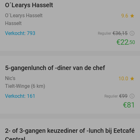
O´Learys Hasselt
O´Learys Hasselt
9.6
star
Hasselt
Verkocht: 793
€36
,15
Regulier
€22
,50
favorite_border
5-gangenlunch of -diner van de chef
18%
Nic's
10.0
star
Tielt-Winge (6 km)
Verkocht: 161
€99
Regulier
€81
favorite_border
2- of 3-gangen keuzediner of -lunch bij Eetcafé
28%
Central