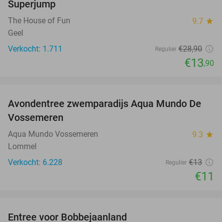
Superjump
The House of Fun
9.7
star
Geel
Verkocht: 1.711
€28
,90
Regulier
€13
,90
favorite_border
Avondentree zwemparadijs Aqua Mundo De
15%
Vossemeren
Aqua Mundo Vossemeren
9.3
star
Lommel
Verkocht: 6.228
€13
Regulier
€11
favorite_border
Entree voor Bobbejaanland
40%