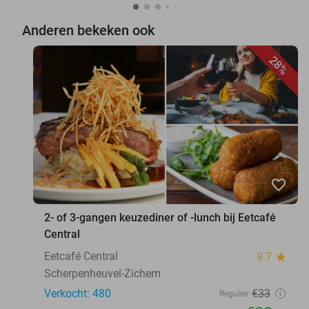
Anderen bekeken ook
28%
favorite_border
2- of 3-gangen keuzediner of -lunch bij Eetcafé
Central
Eetcafé Central
9.7
star
Scherpenheuvel-Zichem
Verkocht: 480
€33
Regulier