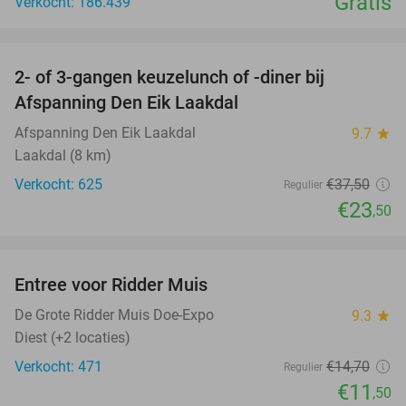
Gratis
Verkocht: 186.439
favorite_border
2- of 3-gangen keuzelunch of -diner bij
37%
Afspanning Den Eik Laakdal
Afspanning Den Eik Laakdal
9.7
star
Laakdal (8 km)
Verkocht: 625
€37
,50
Regulier
€23
,50
favorite_border
Entree voor Ridder Muis
22%
De Grote Ridder Muis Doe-Expo
9.3
star
Diest (+2 locaties)
Verkocht: 471
€14
,70
Regulier
€11
,50