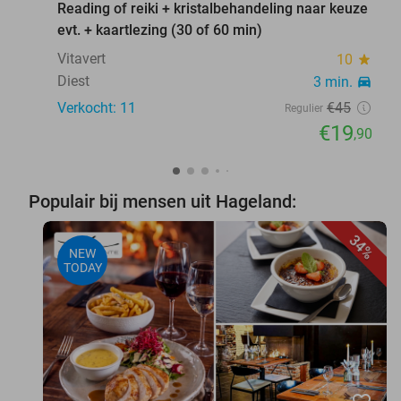
Reading of reiki + kristalbehandeling naar keuze
evt. + kaartlezing (30 of 60 min)
Vitavert
10
star
Diest
3 min.
directions_car
Verkocht: 11
€45
Regulier
€19
,90
Populair bij mensen uit Hageland:
34%
NEW
TODAY