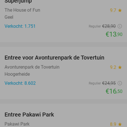
Superjump
The House of Fun
9.7
star
Geel
Verkocht: 1.751
€28
,90
Regulier
€13
,90
favorite_border
Entree voor Avonturenpark de Tovertuin
34%
Avonturenpark de Tovertuin
9.2
star
Hoogerheide
Verkocht: 8.602
€24
,95
Regulier
€16
,50
favorite_border
Entree Pakawi Park
28%
Pakawi Park
8.9
star