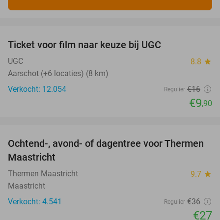
favorite_border
Ticket voor film naar keuze bij UGC
38%
UGC
8.8
star
Aarschot (+6 locaties) (8 km)
Verkocht: 12.054
€16
Regulier
€9
,90
favorite_border
Ochtend-, avond- of dagentree voor Thermen
25%
Maastricht
Thermen Maastricht
9.7
star
Maastricht
Verkocht: 4.541
€36
Regulier
€27