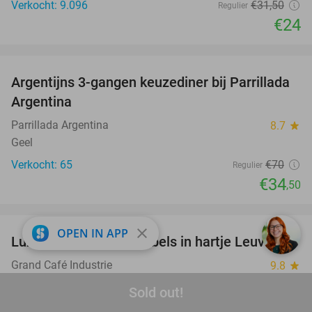
Verkocht: 9.096
€31
,50
Regulier
€24
favorite_border
Argentijns 3-gangen keuzediner bij Parrillada
51%
Argentina
Parrillada Argentina
8.7
star
Geel
Verkocht: 65
€70
Regulier
€34
,50
favorite_border
close
OPEN IN APP
Luxe ontbijt + glas bubbels in hartje Leuven
41%
Grand Café Industrie
9.8
star
Leuven (15 km)
Sold out!
Verkocht: 226
€27
Regulier