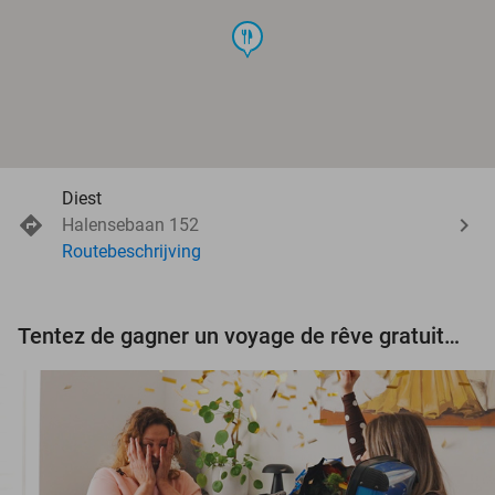
food
Diest
Halensebaan 152
Routebeschrijving
Tentez de gagner un voyage de rêve gratuit d'une valeur de 3.000 € !