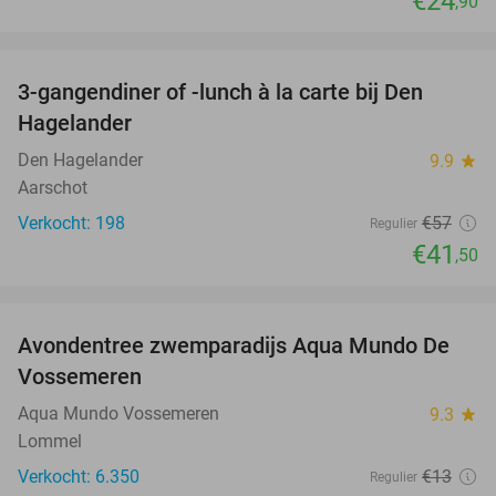
€24
,90
favorite_border
3-gangendiner of -lunch à la carte bij Den
27%
Hagelander
Den Hagelander
9.9
star
Aarschot
Verkocht: 198
€57
Regulier
€41
,50
favorite_border
Avondentree zwemparadijs Aqua Mundo De
15%
Vossemeren
Aqua Mundo Vossemeren
9.3
star
Lommel
Verkocht: 6.350
€13
Regulier