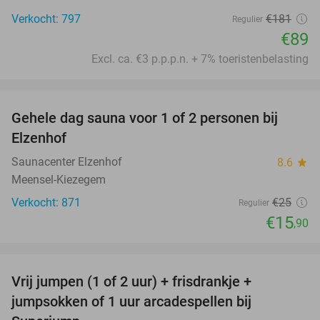
Verkocht: 797
€181
Regulier
€89
Excl. ca. €3 p.p.p.n. + 7% toeristenbelasting
favorite_border
Gehele dag sauna voor 1 of 2 personen bij
36%
Elzenhof
Saunacenter Elzenhof
8.6
star
Meensel-Kiezegem
Verkocht: 871
€25
Regulier
€15
,90
favorite_border
Vrij jumpen (1 of 2 uur) + frisdrankje +
52%
jumpsokken of 1 uur arcadespellen bij