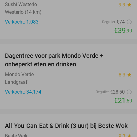
Sushi Westerlo
9.9
star
Westerlo (14 km)
Verkocht: 1.083
€74
Regulier
€39
,90
favorite_border
Dagentree voor park Mondo Verde +
25%
onbeperkt eten en drinken
Mondo Verde
8.3
star
Landgraaf
Verkocht: 34.174
€28
,50
Regulier
€21
,50
favorite_border
All-You-Can-Eat & Drink (3 uur) bij Beste Wok
20%
Beste Wok
9.3
star