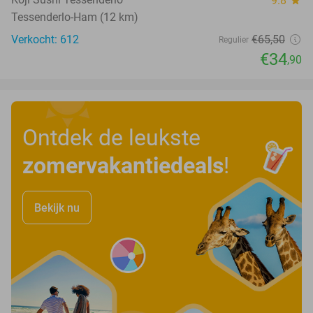
9.8
star
Tessenderlo-Ham (12 km)
Verkocht: 612
€65
,50
Regulier
€34
,90
Ontdek de leukste
zomervakantiedeals
!
Bekijk nu