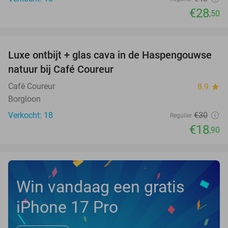
€28
,50
favorite_border
Luxe ontbijt + glas cava in de Haspengouwse
37%
NEW
natuur bij Café Coureur
TODAY
Café Coureur
8.9
star
Borgloon
Verkocht: 18
€30
Regulier
€18
,90
Win vandaag een gratis
iPhone 17 Pro