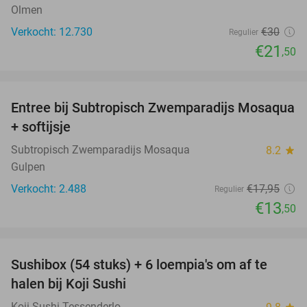
Olmen
Verkocht: 12.730
€30
Regulier
€21
,50
favorite_border
Entree bij Subtropisch Zwemparadijs Mosaqua
25%
+ softijsje
Subtropisch Zwemparadijs Mosaqua
8.2
star
Gulpen
Verkocht: 2.488
€17
,95
Regulier
€13
,50
favorite_border
Sushibox (54 stuks) + 6 loempia's om af te
47%
halen bij Koji Sushi
Koji Sushi Tessenderlo