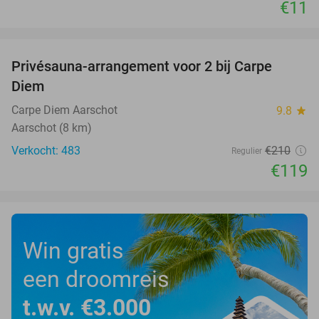
€11
favorite_border
Privésauna-arrangement voor 2 bij Carpe
43%
Diem
Carpe Diem Aarschot
9.8
star
Aarschot (8 km)
Verkocht: 483
€210
Regulier
€119
Win gratis
een droomreis
t.w.v. €3.000