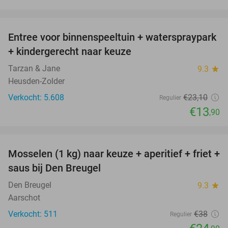
favorite_border
Entree voor binnenspeeltuin + waterspraypark
40%
+ kindergerecht naar keuze
Tarzan & Jane
9.3
star
Heusden-Zolder
Verkocht: 5.608
€23
,10
Regulier
€13
,90
favorite_border
Mosselen (1 kg) naar keuze + aperitief + friet +
34%
saus bij Den Breugel
Den Breugel
9.3
star
Aarschot
Verkocht: 511
€38
Regulier