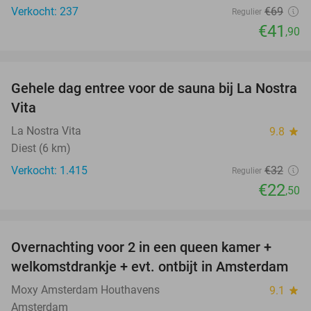
Verkocht: 237
€69
Regulier
€41
,90
favorite_border
Gehele dag entree voor de sauna bij La Nostra
30%
Vita
La Nostra Vita
9.8
star
Diest (6 km)
Verkocht: 1.415
€32
Regulier
€22
,50
favorite_border
Overnachting voor 2 in een queen kamer +
51%
welkomstdrankje + evt. ontbijt in Amsterdam
Moxy Amsterdam Houthavens
9.1
star
Amsterdam