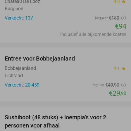
Château De Looz
9.3
star
Borgloon
Verkocht: 137
€180
Regulier
€94
Inclusief alle bijkomende kosten
favorite_border
Entree voor Bobbejaanland
40%
Bobbejaanland
9.1
star
Lichtaart
Verkocht: 20.459
€49
,90
Regulier
€29
,90
favorite_border
Sushiboot (48 stuks) + loempia's voor 2
46%
personen voor afhaal