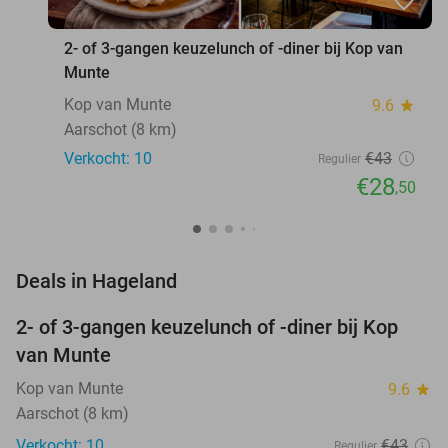
favorite_border
2- of 3-gangen keuzelunch of -diner bij Kop van
Munte
Kop van Munte
9.6
star
Aarschot (8 km)
Verkocht: 10
€43
Regulier
€28
,50
favorite_border
Deals in Hageland
2- of 3-gangen keuzelunch of -diner bij Kop
34%
NEW
van Munte
TODAY
Kop van Munte
9.6
star
Aarschot (8 km)
Verkocht: 10
€43
Regulier