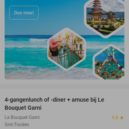
Doe mee!
favorite_border
4-gangenlunch of -diner + amuse bij Le
39%
Bouquet Garni
Le Bouquet Garni
9.8
star
Sint-Truiden