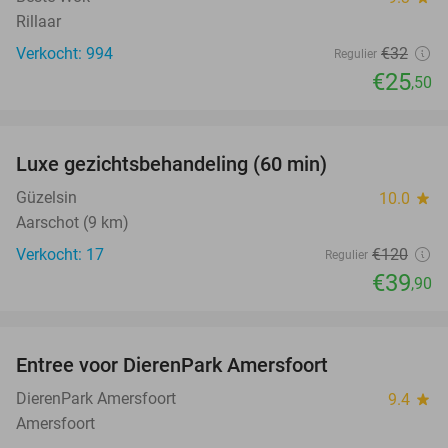
Rillaar
Verkocht: 994
€32
Regulier
€25
,50
favorite_border
Luxe gezichtsbehandeling (60 min)
67%
Güzelsin
10.0
star
Aarschot (9 km)
Verkocht: 17
€120
Regulier
€39
,90
favorite_border
Entree voor DierenPark Amersfoort
24%
DierenPark Amersfoort
9.4
star
Amersfoort