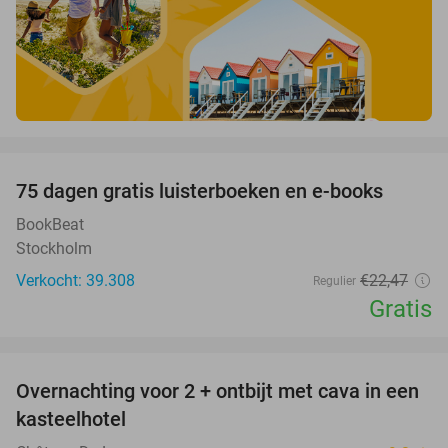
favorite_border
100%
75 dagen gratis luisterboeken en e-books
BookBeat
Stockholm
Verkocht: 39.308
€22
,47
Regulier
Gratis
favorite_border
Overnachting voor 2 + ontbijt met cava in een
48%
kasteelhotel