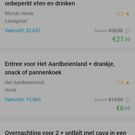
onbeperkt eten en drinken
Mondo Verde
8.3
star
Landgraaf
Verkocht: 32.637
€28
,50
Regulier
€21
,50
favorite_border
Entree voor Het Aardbeienland + drankje,
47%
snack of pannenkoek
Het Aardbeienland
7.8
star
Horst
Verkocht: 15.860
€13
,05
Regulier
€6
,95
favorite_border
Overnachting voor 2 + ontbijt met cava in een