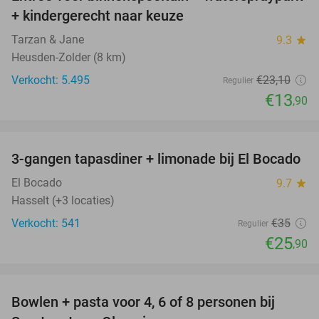
40%
+ kindergerecht naar keuze
Tarzan & Jane
9.3
star
Heusden-Zolder (8 km)
Verkocht: 5.495
€23
,10
Regulier
€13
,90
favorite_border
3-gangen tapasdiner + limonade bij El Bocado
26%
El Bocado
9.7
star
Hasselt (+3 locaties)
Verkocht: 541
€35
Regulier
€25
,90
favorite_border
Bowlen + pasta voor 4, 6 of 8 personen bij
38%