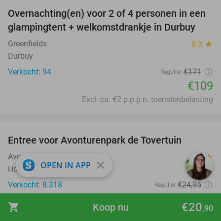
Overnachting(en) voor 2 of 4 personen in een
36%
glampingtent + welkomstdrankje in Durbuy
Greenfields
9.3
star
Durbuy
Verkocht: 94
€171
Regulier
€109
Excl. ca. €2 p.p.p.n. toeristenbelasting
favorite_border
Entree voor Avonturenpark de Tovertuin
34%
Avonturenpark de Tovertuin
9.1
star
close
OPEN IN APP
Hoogerheide
Verkocht: 8.318
€24
,95
Regulier
€16
,50
€20
shopping_cart
Koop nu
,90
favorite_border