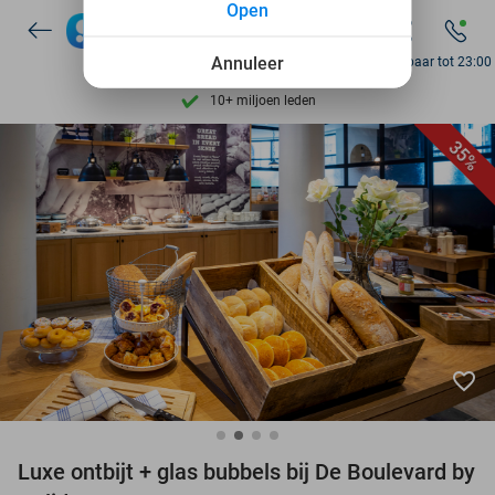
Open
7 dagen per week beschikbaar
10+ miljoen leden
Annuleer
Bereikbaar tot 23:00
9,4
op basis van
205.993 reviews
Ontdek 15.000+ deals
35%
7 dagen per week beschikbaar
10+ miljoen leden
favorite_border
Luxe ontbijt + glas bubbels bij De Boulevard by