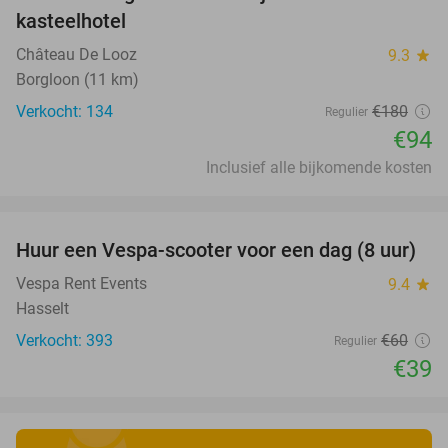
48%
kasteelhotel
Château De Looz
9.3
star
Borgloon (11 km)
Verkocht: 134
€180
Regulier
€94
Inclusief alle bijkomende kosten
favorite_border
Huur een Vespa-scooter voor een dag (8 uur)
35%
Vespa Rent Events
9.4
star
Hasselt
Verkocht: 393
€60
Regulier
€39