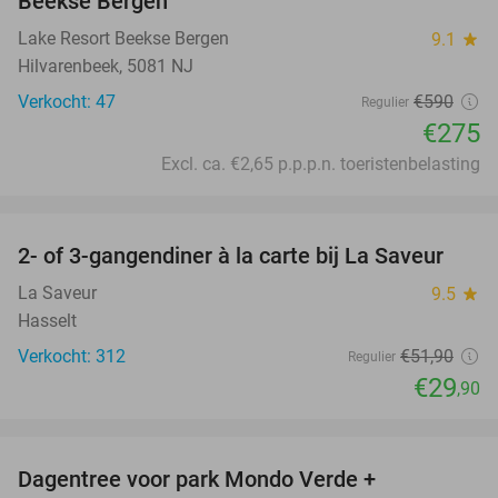
Beekse Bergen
Lake Resort Beekse Bergen
9.1
star
Hilvarenbeek, 5081 NJ
Verkocht: 47
€590
Regulier
€275
Excl. ca. €2,65 p.p.p.n. toeristenbelasting
favorite_border
2- of 3-gangendiner à la carte bij La Saveur
42%
La Saveur
9.5
star
Hasselt
Verkocht: 312
€51
,90
Regulier
€29
,90
favorite_border
Dagentree voor park Mondo Verde +
25%