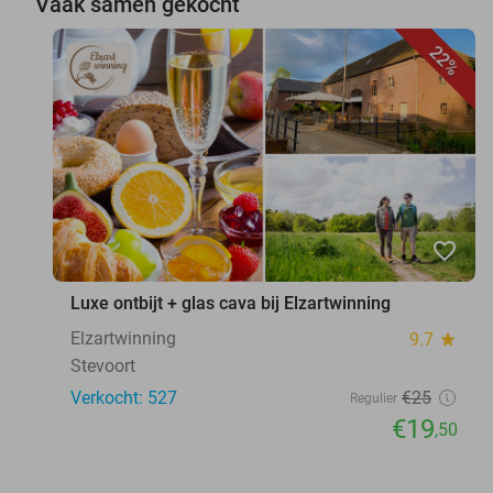
Vaak samen gekocht
22%
favorite_border
Luxe ontbijt + glas cava bij Elzartwinning
Elzartwinning
9.7
star
Stevoort
Verkocht: 527
€25
Regulier
€19
,50