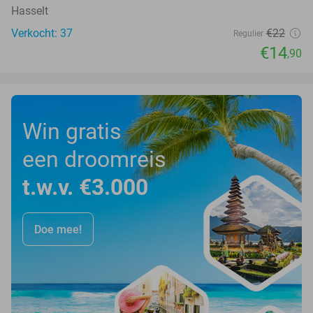
Hasselt
Verkocht: 37
€22
Regulier
€14
,90
Win gratis
een droomreis
t.w.v. €3.000
Doe mee!