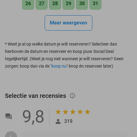
26
27
28
29
30
31
Meer weergeven
*
Weet je al op welke datum je wilt reserveren? Selecteer dan
hierboven de datum en reserveer en koop jouw Social Deal
tegelijkertijd. (Weet je nog niet wanneer je wilt reserveren? Geen
zorgen: koop dan via de ‘
koop nu
’-knop én reserveer later)
Selectie van recensies
info_outlined
9,8
319