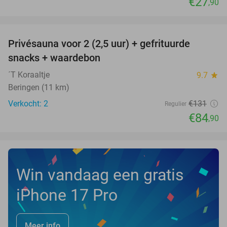
€27
,90
favorite_border
Privésauna voor 2 (2,5 uur) + gefrituurde
35%
NEW
snacks + waardebon
TODAY
´T Koraaltje
9.7
star
Beringen (11 km)
Verkocht: 2
€131
Regulier
€84
,90
Win vandaag een gratis
iPhone 17 Pro
Meer info