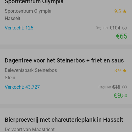
Sportcentrum Olympia
Sportcentrum Olympia
9.5
star
Hasselt
Verkocht: 125
€104
Regulier
€65
favorite_border
Dagentree voor het Steinerbos + friet en saus
37%
Belevenispark Steinerbos
8.9
star
Stein
Verkocht: 43.727
€15
Regulier
€9
,50
favorite_border
Bierproeverij met charcuterieplank in Hasselt
32%
De vaart van Maastricht