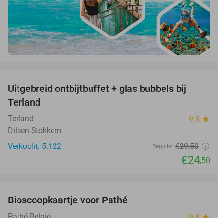
favorite_border
Uitgebreid ontbijtbuffet + glas bubbels bij
17%
Terland
Terland
9.9
star
Dilsen-Stokkem
Verkocht: 5.122
€29
,50
Regulier
€24
,50
favorite_border
Bioscoopkaartje voor Pathé
27%
Pathé België
9.8
star