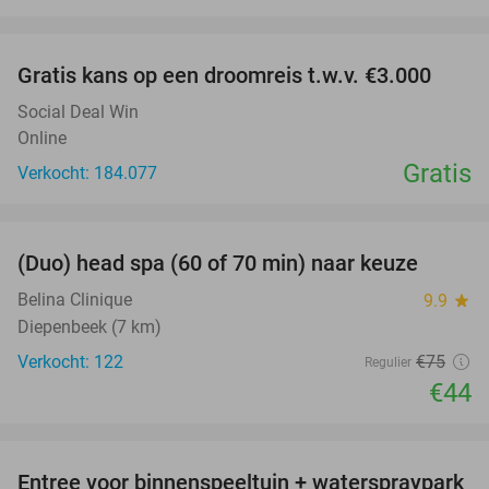
favorite_border
Gratis kans op een droomreis t.w.v. €3.000
Social Deal Win
Online
Gratis
Verkocht: 184.077
favorite_border
(Duo) head spa (60 of 70 min) naar keuze
41%
Belina Clinique
9.9
star
Diepenbeek (7 km)
Verkocht: 122
€75
Regulier
€44
favorite_border
Entree voor binnenspeeltuin + waterspraypark