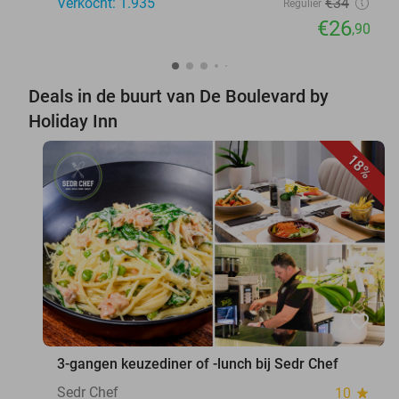
Verkocht: 1.935
€34
Regulier
€26
,90
Deals in de buurt van De Boulevard by
Holiday Inn
18%
favorite_border
3-gangen keuzediner of -lunch bij Sedr Chef
Sedr Chef
10
star