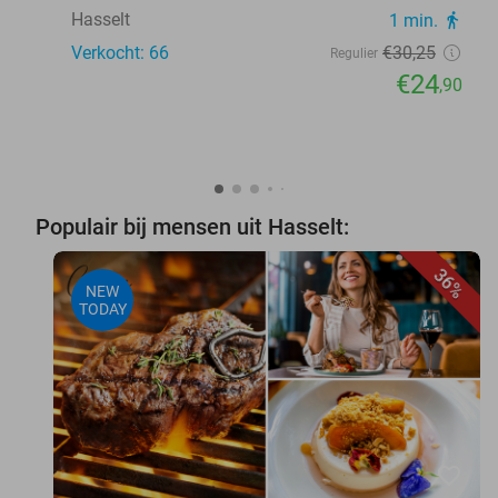
Hasselt
1 min.
directions_walk
Verkocht: 66
€30
,25
Regulier
€24
,90
Populair bij mensen uit Hasselt:
36%
NEW
TODAY
favorite_border