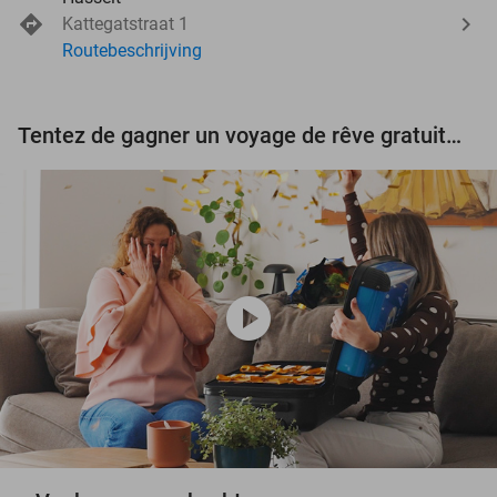
Kattegatstraat 1
Routebeschrijving
Tentez de gagner un voyage de rêve gratuit d'une valeur de 3.000 € !
play_circle