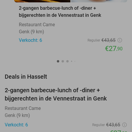
2-gangen barbecue-lunch of -diner +
bijgerechten in de Vennestraat in Genk
Restaurant Carne
Genk (9 km)
Verkocht: 6
€43
,65
Regulier
€27
,90
favorite_border
Deals in Hasselt
2-gangen barbecue-lunch of -diner +
36%
NEW
bijgerechten in de Vennestraat in Genk
TODAY
Restaurant Carne
Genk (9 km)
Verkocht: 6
€43
,65
Regulier