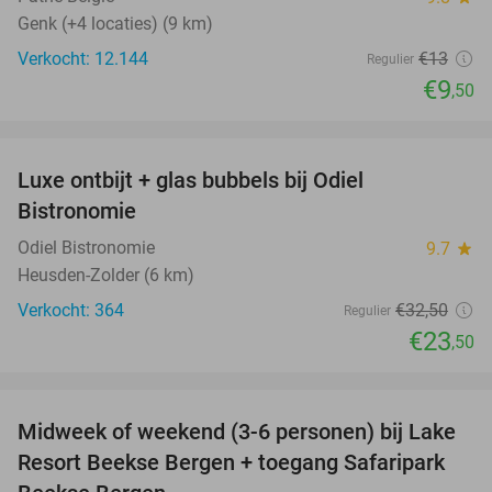
Genk (+4 locaties) (9 km)
Verkocht: 12.144
€13
Regulier
€9
,50
favorite_border
Luxe ontbijt + glas bubbels bij Odiel
28%
Bistronomie
Odiel Bistronomie
9.7
star
Heusden-Zolder (6 km)
Verkocht: 364
€32
,50
Regulier
€23
,50
favorite_border
Midweek of weekend (3-6 personen) bij Lake
53%
Resort Beekse Bergen + toegang Safaripark