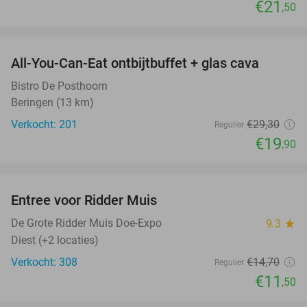
€21
,50
favorite_border
All-You-Can-Eat ontbijtbuffet + glas cava
32%
Bistro De Posthoorn
Beringen (13 km)
Verkocht: 201
€29
,30
Regulier
€19
,90
favorite_border
Entree voor Ridder Muis
22%
NEW
TODAY
De Grote Ridder Muis Doe-Expo
9.3
star
Diest (+2 locaties)
Verkocht: 308
€14
,70
Regulier
€11
,50