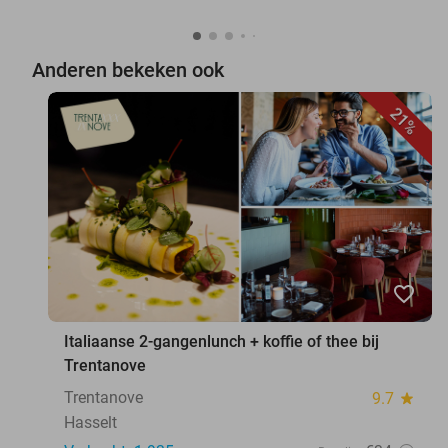
Anderen bekeken ook
21%
favorite_border
Italiaanse 2-gangenlunch + koffie of thee bij
Trentanove
Trentanove
9.7
star
Hasselt