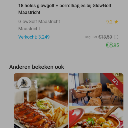
18 holes glowgolf + borrelhapjes bij GlowGolf
Maastricht
GlowGolf Maastricht
9.2
star
Maastricht
Verkocht: 3.249
€13
,50
Regulier
€8
,95
Anderen bekeken ook
32%