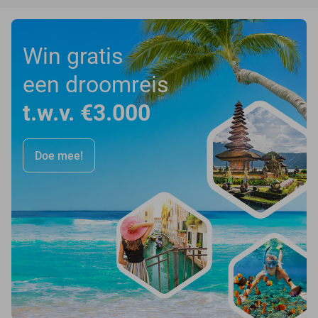
Win gratis
een droomreis
t.w.v. €3.000
Doe mee!