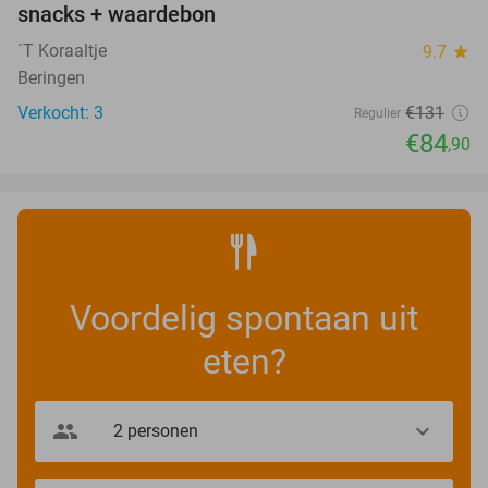
snacks + waardebon
TODAY
´T Koraaltje
9.7
star
Beringen
Verkocht: 3
€131
Regulier
€84
,90
Voordelig spontaan uit
eten?