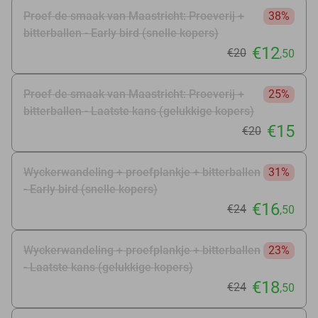
Proef de smaak van Maastricht: Proeverij +
38%
bitterballen - Early bird (snelle kopers)
€12
€20
,50
Proef de smaak van Maastricht: Proeverij +
25%
bitterballen - Laatste kans (gelukkige kopers)
€15
€20
Wyckerwandeling + proefplankje + bitterballen
31%
- Early bird (snelle kopers)
€16
€24
,50
Wyckerwandeling + proefplankje + bitterballen
23%
- Laatste kans (gelukkige kopers)
€18
€24
,50