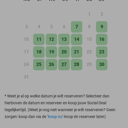
1
2
3
4
5
6
7
8
9
10
11
12
13
14
15
16
17
18
19
20
21
22
23
24
25
26
27
28
29
30
31
*
Weet je al op welke datum je wilt reserveren? Selecteer dan
hierboven de datum en reserveer en koop jouw Social Deal
tegelijkertijd. (Weet je nog niet wanneer je wilt reserveren? Geen
zorgen: koop dan via de ‘
koop nu
’-knop én reserveer later)