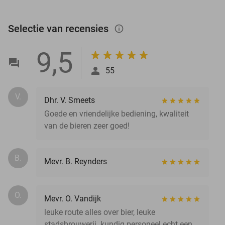
Selectie van recensies
info_outlined
9,5
55
V.
Dhr. V. Smeets
Goede en vriendelijke bediening, kwaliteit
van de bieren zeer goed!
B.
Mevr. B. Reynders
O.
Mevr. O. Vandijk
leuke route alles over bier, leuke
stadsbrouwerij. kundig personeel echt een