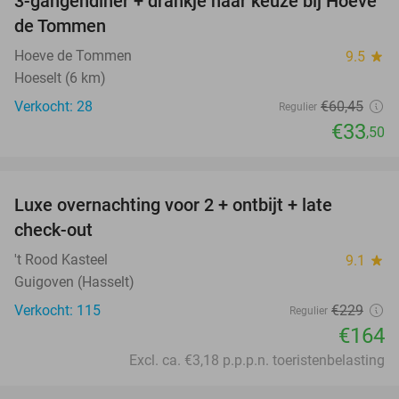
3-gangendiner + drankje naar keuze bij Hoeve
45%
de Tommen
Hoeve de Tommen
9.5
star
Hoeselt (6 km)
Verkocht: 28
€60
,45
Regulier
€33
,50
favorite_border
Luxe overnachting voor 2 + ontbijt + late
28%
check-out
't Rood Kasteel
9.1
star
Guigoven (Hasselt)
Verkocht: 115
€229
Regulier
€164
Excl. ca. €3,18 p.p.p.n. toeristenbelasting
favorite_border