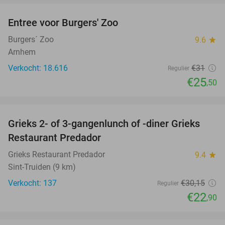
Entree voor Burgers' Zoo
18%
Burgers´ Zoo
9.6
star
Arnhem
Verkocht: 18.616
€31
Regulier
€25
,50
favorite_border
Grieks 2- of 3-gangenlunch of -diner Grieks
24%
Restaurant Predador
Grieks Restaurant Predador
9.4
star
Sint-Truiden (9 km)
Verkocht: 137
€30
,15
Regulier
€22
,90
favorite_border