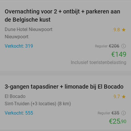
Overnachting voor 2 + ontbijt + parkeren aan
28%
de Belgische kust
Dune Hotel Nieuwpoort
9.8
star
Nieuwpoort
Verkocht: 319
€206
Regulier
€149
Inclusief toeristenbelasting
favorite_border
3-gangen tapasdiner + limonade bij El Bocado
26%
El Bocado
9.7
star
Sint-Truiden (+3 locaties) (8 km)
Verkocht: 555
€35
Regulier
€25
,90