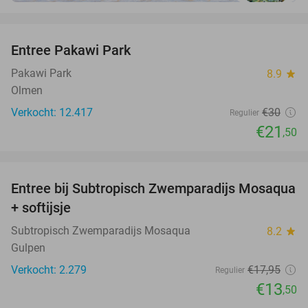
favorite_border
Entree Pakawi Park
28%
Pakawi Park
8.9
star
Olmen
Verkocht: 12.417
€30
Regulier
€21
,50
favorite_border
Entree bij Subtropisch Zwemparadijs Mosaqua
25%
+ softijsje
Subtropisch Zwemparadijs Mosaqua
8.2
star
Gulpen
Verkocht: 2.279
€17
,95
Regulier
€13
,50