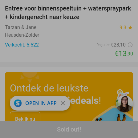
Entree voor binnenspeeltuin + waterspraypark
40%
+ kindergerecht naar keuze
Tarzan & Jane
9.3
star
Heusden-Zolder
Verkocht: 5.522
€23
,10
Regulier
€13
,90
Ontdek de leukste
zomervakantiedeals
!
close
OPEN IN APP
Bekijk nu
Sold out!