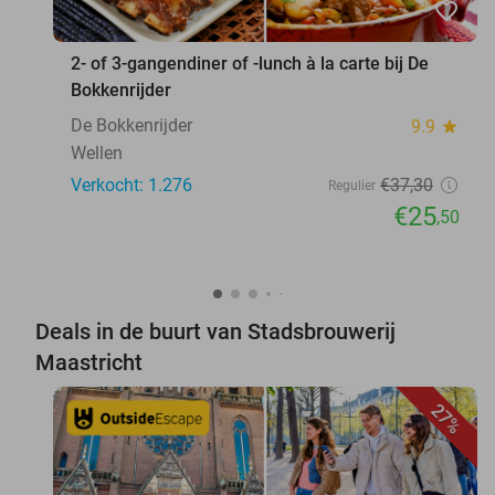
favorite_border
2- of 3-gangendiner of -lunch à la carte bij De
Bokkenrijder
De Bokkenrijder
9.9
star
Wellen
Verkocht: 1.276
€37
,30
Regulier
€25
,50
Deals in de buurt van Stadsbrouwerij
Maastricht
27%