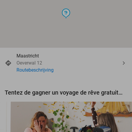
food
Maastricht
Oeverwal 12
Routebeschrijving
Tentez de gagner un voyage de rêve gratuit d'une valeur de 3.000 € !