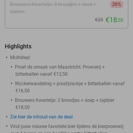
Brouwers Kwartetje: 2 broodjes + soep +
26%
tapbier
€18
€25
,50
Highlights
Multideal:
Proef de smaak van Maastricht: Proeverij +
bitterballen vanaf €12,50
Wyckerwandeling + proefplankje + bitterballen vanaf
€16,50
Brouwers Kwartetje: 2 broodjes + soep + tapbier
€18,50
Zie
hier
de inhoud van de deal
Vind jouw nieuwe favoriete bier tijdens de bierproeverij