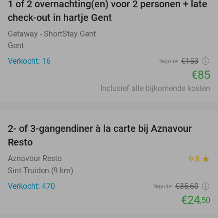
1 of 2 overnachting(en) voor 2 personen + late
44%
check-out in hartje Gent
Getaway - ShortStay Gent
Gent
Verkocht: 16
€153
Regulier
€85
Inclusief alle bijkomende kosten
favorite_border
2- of 3-gangendiner à la carte bij Aznavour
31%
Resto
Aznavour Resto
9.8
star
Sint-Truiden (9 km)
Verkocht: 470
€35
,60
Regulier
€24
,50
favorite_border