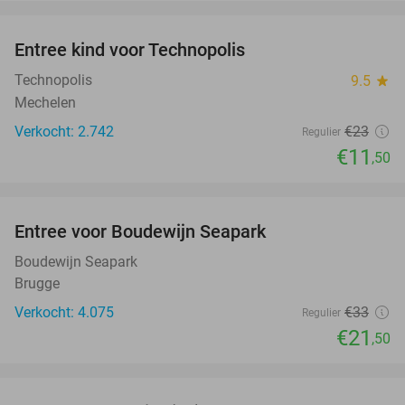
favorite_border
Entree kind voor Technopolis
50%
Technopolis
9.5
star
Mechelen
Verkocht: 2.742
€23
Regulier
€11
,50
favorite_border
Entree voor Boudewijn Seapark
35%
Boudewijn Seapark
Brugge
Verkocht: 4.075
€33
Regulier
€21
,50
favorite_border