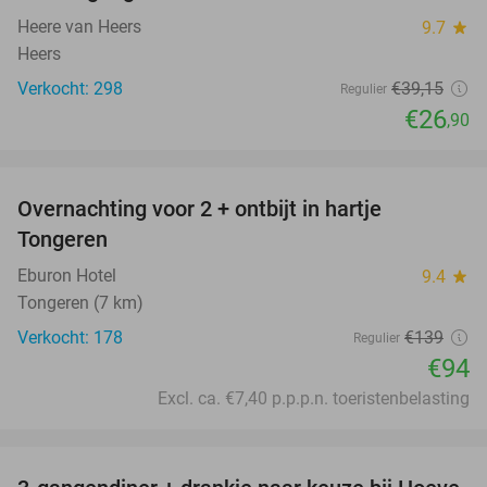
Heere van Heers
9.7
star
Heers
Verkocht: 298
€39
,15
Regulier
€26
,90
favorite_border
Overnachting voor 2 + ontbijt in hartje
32%
Tongeren
Eburon Hotel
9.4
star
Tongeren (7 km)
Verkocht: 178
€139
Regulier
€94
Excl. ca. €7,40 p.p.p.n. toeristenbelasting
favorite_border