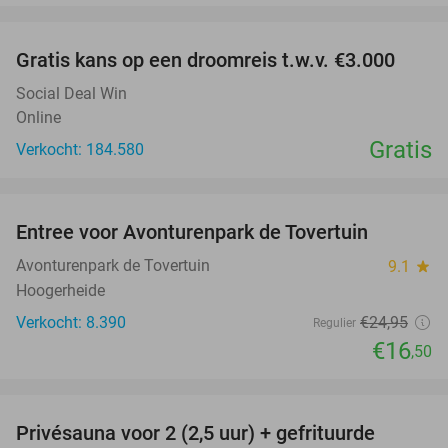
favorite_border
Gratis kans op een droomreis t.w.v. €3.000
Social Deal Win
Online
Gratis
Verkocht: 184.580
favorite_border
Entree voor Avonturenpark de Tovertuin
34%
Avonturenpark de Tovertuin
9.1
star
Hoogerheide
Verkocht: 8.390
€24
,95
Regulier
€16
,50
favorite_border
Privésauna voor 2 (2,5 uur) + gefrituurde
35%
NEW