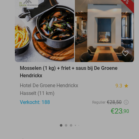
favorite_border
Mosselen (1 kg) + friet + saus bij De Groene
Hendrickx
Hotel De Groene Hendrickx
9.3
star
Hasselt (11 km)
Verkocht: 188
€28
,50
Regulier
€23
,90