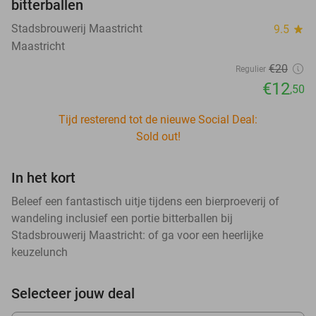
bitterballen
Stadsbrouwerij Maastricht
9.5
star
Maastricht
€20
Regulier
€12
,50
Tijd resterend tot de nieuwe Social Deal:
Sold out!
In het kort
Beleef een fantastisch uitje tijdens een bierproeverij of
wandeling inclusief een portie bitterballen bij
Stadsbrouwerij Maastricht: of ga voor een heerlijke
keuzelunch
Selecteer jouw deal