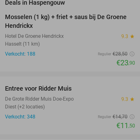
favorite_border
Deals in Haspengouw
Mosselen (1 kg) + friet + saus bij De Groene
16%
Hendrickx
Hotel De Groene Hendrickx
9.3
star
Hasselt (11 km)
Verkocht: 188
€28
,50
Regulier
€23
,90
favorite_border
Entree voor Ridder Muis
22%
NEW
TODAY
De Grote Ridder Muis Doe-Expo
9.3
star
Diest (+2 locaties)
Verkocht: 348
€14
,70
Regulier
€11
,50