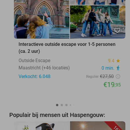
favorite_border
Interactieve outside escape voor 1-5 personen
(ca. 2 uur)
Outside Escape
9.4
star
Maastricht (+46 locaties)
0 min.
directions_walk
Verkocht: 6.048
€27
,50
Regulier
€19
,95
Populair bij mensen uit Haspengouw:
16%