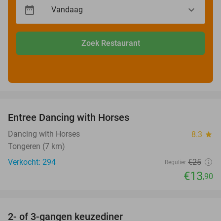
Zoek Restaurant
favorite_border
Entree Dancing with Horses
44%
Dancing with Horses
8.3
star
Tongeren (7 km)
Verkocht: 294
€25
Regulier
€13
,90
favorite_border
2- of 3-gangen keuzediner
31%