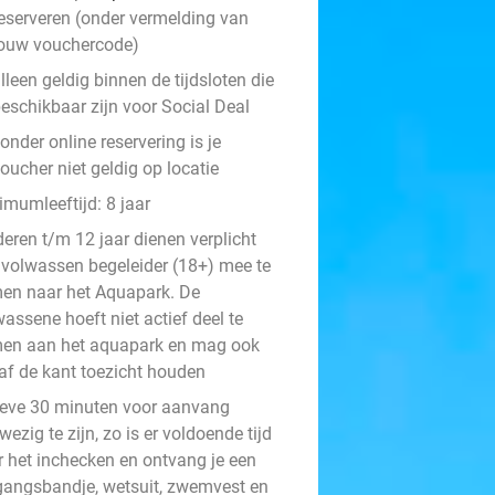
eserveren (onder vermelding van
ouw vouchercode)
lleen geldig binnen de tijdsloten die
eschikbaar zijn voor Social Deal
onder online reservering is je
oucher niet geldig op locatie
imumleeftijd: 8 jaar
deren t/m 12 jaar dienen verplicht
 volwassen begeleider (18+) mee te
en naar het Aquapark. De
assene hoeft niet actief deel te
en aan het aquapark en mag ook
af de kant toezicht houden
ieve 30 minuten voor aanvang
ezig te zijn, zo is er voldoende tijd
r het inchecken en ontvang je een
gangsbandje, wetsuit, zwemvest en