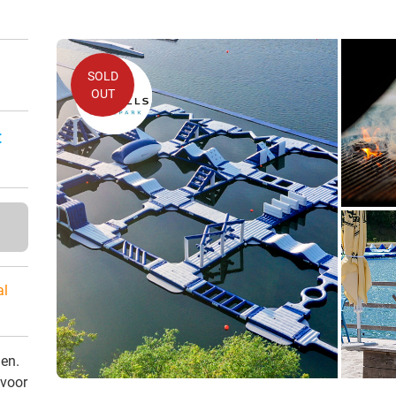
SOLD
OUT
:
al
den.
 voor