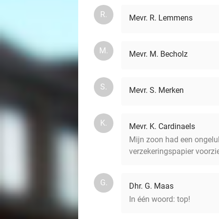
R.
Mevr. R. Lemmens
M.
Mevr. M. Becholz
S.
Mevr. S. Merken
K.
Mevr. K. Cardinaels
Mijn zoon had een ongeluk
verzekeringspapier voorzi
G.
Dhr. G. Maas
In één woord: top!