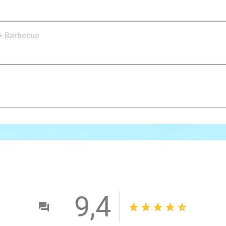
Barbecue Deluxe
 + Barbecue
Vlees van de grill:
Speklap
Burger
Worst
Kipsaté
Bijgerechten:
Stokbrood
Kruidenboter
Hamburgerbroodjes
Huzarensalade
9,4
Aardappelsalade
Pastasalade