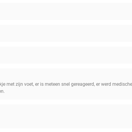
Sla
Tomaat
Komkommer
Sauzen en toppings:
Barbecuesaus
Cocktailsaus
Aioli
Knoflooksaus
je met zijn voet, er is meteen snel gereageerd, er werd medisch
Satésaus
en.
Per persoon worden 4 stuks vlees geserveerd.