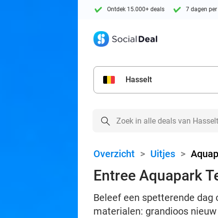
Ontdek 15.000+ deals
7 dagen per
Hasselt
Overzicht
>
Uitjes
>
Aquapa
Entree Aquapark Ter
Beleef een spetterende dag op
materialen: grandioos nieuw