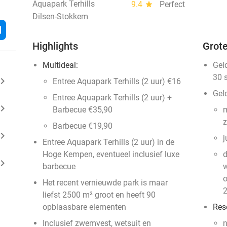
Aquapark Terhills
9.4
star
Perfect
Dilsen-Stokkem
l
Highlights
Grote
Multideal:
Gel
30 
ard_arrow_right
Entree Aquapark Terhills (2 uur) €16
Geld
Entree Aquapark Terhills (2 uur) +
ard_arrow_right
Barbecue €35,90
m
z
Barbecue €19,90
ard_arrow_right
j
Entree Aquapark Terhills (2 uur) in de
Hoge Kempen, eventueel inclusief luxe
d
ard_arrow_right
barbecue
w
o
Het recent vernieuwde park is maar
2
liefst 2500 m² groot en heeft 90
opblaasbare elementen
Res
Inclusief zwemvest, wetsuit en