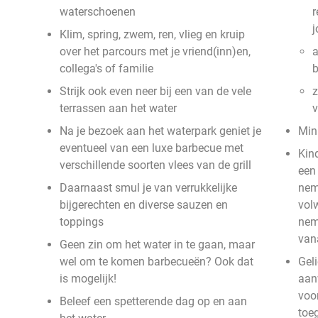
waterschoenen
r
j
Klim, spring, zwem, ren, vlieg en kruip
over het parcours met je vriend(inn)en,
a
collega's of familie
b
Strijk ook even neer bij een van de vele
z
terrassen aan het water
v
Na je bezoek aan het waterpark geniet je
Min
eventueel van een luxe barbecue met
Kin
verschillende soorten vlees van de grill
een
Daarnaast smul je van verrukkelijke
nem
bijgerechten en diverse sauzen en
volw
toppings
nem
van
Geen zin om het water in te gaan, maar
wel om te komen barbecueën? Ook dat
Gel
is mogelijk!
aanw
voo
Beleef een spetterende dag op en aan
toe