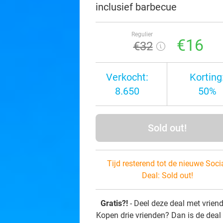
inclusief barbecue
Regulier
€16
€32
Verkocht:
Korting
8.650
50%
Sold out!
Tijd resterend tot de nieuwe Soci
Deal:
Sold out!
Gratis?!
- Deel deze deal met vrien
Kopen drie vrienden? Dan is de deal