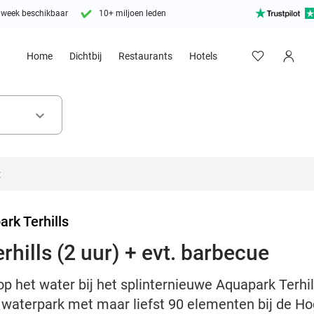
 week beschikbaar
10+ miljoen leden
Home
Dichtbij
Restaurants
Hotels
keyboard_arrow_down
rk Terhills
hills (2 uur) + evt. barbecue
 het water bij het splinternieuwe Aquapark Terhills
 waterpark met maar liefst 90 elementen bij de H