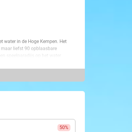
het water in de Hoge Kempen. Het
t maar liefst 90 opblaasbare
een speelparadijs op het water
, zwemmen, rennen en kruipen met je
ie blijft staan en wie belandt in het
en waterschoentjes. Na 2 uur vol
ontspannen af te sluiten met een
 van de grill, verrukkelijke
aterpark liever over, maar wil je wel
ook voor gaat, je beleeft
50%