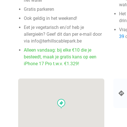
het water
wat
Gratis parkeren
Het
Ook geldig in het weekend!
drin
Eet je vegetarisch en/of heb je
Vra
allergieën? Geef dit dan per e-mail door
39
o
via info@terhillscablepark.be
Alleen vandaag: bij elke €10 die je
besteedt, maak je gratis kans op een
iPhone 17 Pro t.w.v. €1.329!
events