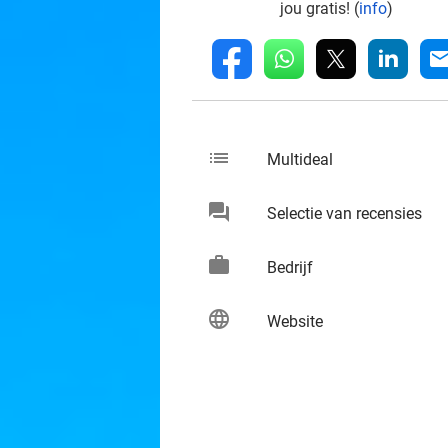
jou gratis! (
info
)
whatsapp
linkedin
fb
mai
list
keybo
Multideal
chat
keybo
Selectie van recensies
work
keybo
Bedrijf
language
keybo
Website