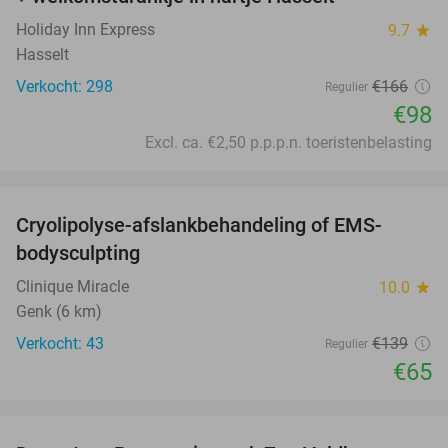
Holiday Inn Express
9.7
star
Hasselt
Verkocht: 298
€166
Regulier
€98
Excl. ca. €2,50 p.p.p.n. toeristenbelasting
favorite_border
Cryolipolyse-afslankbehandeling of EMS-
53%
bodysculpting
Clinique Miracle
10.0
star
Genk (6 km)
Verkocht: 43
€139
Regulier
€65
favorite_border