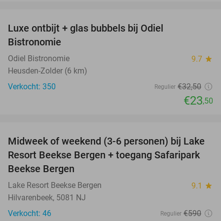
favorite_border
Luxe ontbijt + glas bubbels bij Odiel
28%
Bistronomie
Odiel Bistronomie
9.7
star
Heusden-Zolder (6 km)
Verkocht: 350
€32
,50
Regulier
€23
,50
favorite_border
Midweek of weekend (3-6 personen) bij Lake
53%
Resort Beekse Bergen + toegang Safaripark
Beekse Bergen
Lake Resort Beekse Bergen
9.1
star
Hilvarenbeek, 5081 NJ
Verkocht: 46
€590
Regulier