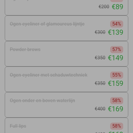
€89
€200
Ogen eyeliner of glamoureus lijntje
54%
€139
€300
Powder brows
57%
€149
€350
Ogen eyeliner met schaduwtechniek
55%
€159
€350
Ogen onder en boven waterlijn
58%
€169
€400
Full lips
58%