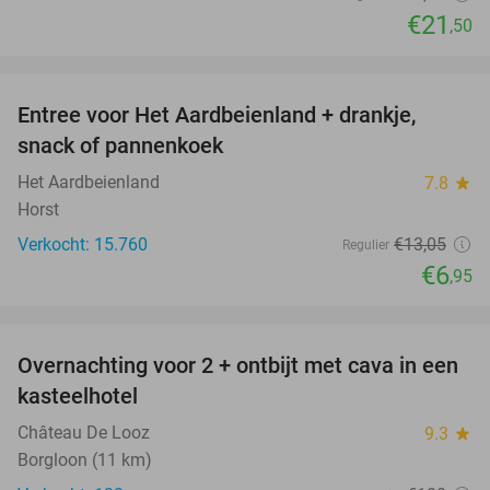
€21
,50
favorite_border
Entree voor Het Aardbeienland + drankje,
47%
snack of pannenkoek
Het Aardbeienland
7.8
star
Horst
Verkocht: 15.760
€13
,05
Regulier
€6
,95
favorite_border
Overnachting voor 2 + ontbijt met cava in een
48%
kasteelhotel
Château De Looz
9.3
star
Borgloon (11 km)