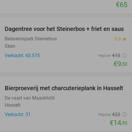
€65
favorite_border
Dagentree voor het Steinerbos + friet en saus
37%
Belevenispark Steinerbos
8.9
star
Stein
Verkocht: 43.575
€15
Regulier
€9
,50
favorite_border
Bierproeverij met charcuterieplank in Hasselt
32%
De vaart van Maastricht
Hasselt
Verkocht: 31
€22
Regulier
€14
,90