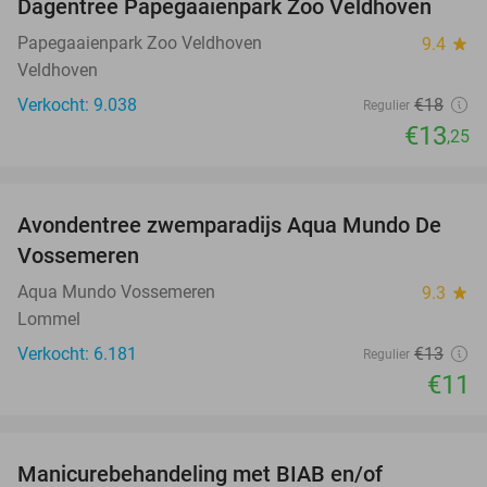
Dagentree Papegaaienpark Zoo Veldhoven
26%
Papegaaienpark Zoo Veldhoven
9.4
star
Veldhoven
Verkocht: 9.038
€18
Regulier
€13
,25
favorite_border
Avondentree zwemparadijs Aqua Mundo De
15%
Vossemeren
Aqua Mundo Vossemeren
9.3
star
Lommel
Verkocht: 6.181
€13
Regulier
€11
favorite_border
Manicurebehandeling met BIAB en/of
40%