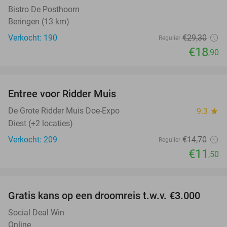
Bistro De Posthoorn
Beringen (13 km)
Verkocht: 190
€29
,30
Regulier
€18
,90
favorite_border
Entree voor Ridder Muis
22%
NEW
TODAY
De Grote Ridder Muis Doe-Expo
9.3
star
Diest (+2 locaties)
Verkocht: 209
€14
,70
Regulier
€11
,50
favorite_border
Gratis kans op een droomreis t.w.v. €3.000
Social Deal Win
Online