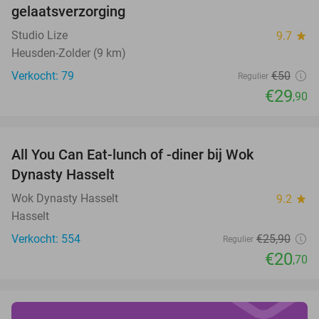
gelaatsverzorging
Studio Lize
9.7
star
Heusden-Zolder (9 km)
Verkocht: 79
€50
Regulier
€29
,90
favorite_border
All You Can Eat-lunch of -diner bij Wok
20%
Dynasty Hasselt
Wok Dynasty Hasselt
9.2
star
Hasselt
Verkocht: 554
€25
,90
Regulier
€20
,70