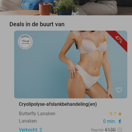
Deals in de buurt van
47%
favorite_border
Cryolipolyse-afslankbehandeling(en)
Butterfly Lanaken
9.7
star
Lanaken
0 min.
directions_walk
Verkocht: 2
€130
Regulier