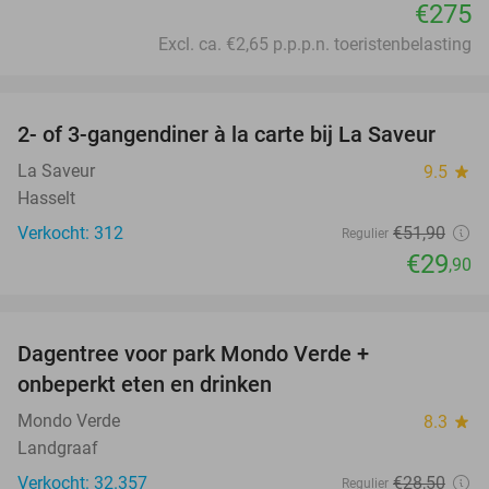
€275
Excl. ca. €2,65 p.p.p.n. toeristenbelasting
favorite_border
2- of 3-gangendiner à la carte bij La Saveur
42%
La Saveur
9.5
star
Hasselt
Verkocht: 312
€51
,90
Regulier
€29
,90
favorite_border
Dagentree voor park Mondo Verde +
25%
onbeperkt eten en drinken
Mondo Verde
8.3
star
Landgraaf
Verkocht: 32.357
€28
,50
Regulier