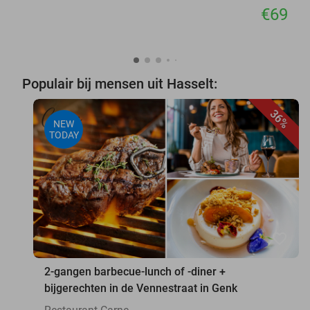
€69
Populair bij mensen uit Hasselt:
36%
NEW
TODAY
favorite_border
2-gangen barbecue-lunch of -diner +
bijgerechten in de Vennestraat in Genk