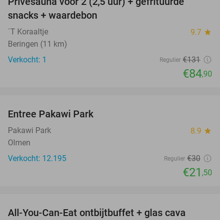
Privésauna voor 2 (2,5 uur) + gefrituurde
35%
NEW
snacks + waardebon
TODAY
´T Koraaltje
9.7
star
Beringen (11 km)
Verkocht: 1
€131
Regulier
€84
,90
favorite_border
Entree Pakawi Park
28%
Pakawi Park
8.9
star
Olmen
Verkocht: 12.195
€30
Regulier
€21
,50
favorite_border
All-You-Can-Eat ontbijtbuffet + glas cava
35%