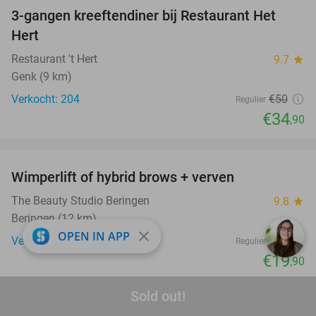
3-gangen kreeftendiner bij Restaurant Het
30%
Hert
Restaurant 't Hert
9.7
star
Genk (9 km)
Verkocht: 204
€50
Regulier
€34
,90
favorite_border
Wimperlift of hybrid brows + verven
43%
The Beauty Studio Beringen
9.8
star
Beringen (12 km)
close
OPEN IN APP
Verkocht: 71
€35
Regulier
€19
,90
favorite_border
Sold out!