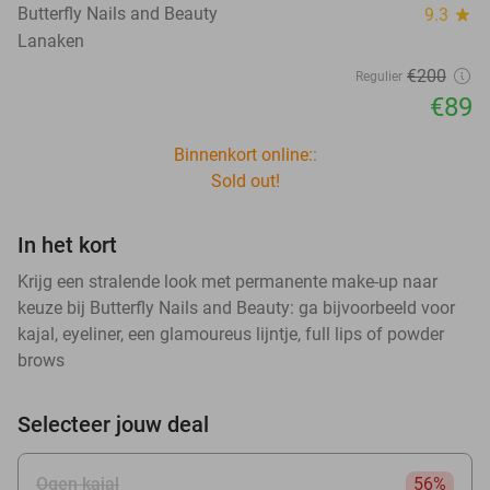
Butterfly Nails and Beauty
9.3
star
Lanaken
€200
Regulier
€89
Binnenkort online::
Sold out!
In het kort
Krijg een stralende look met permanente make-up naar
keuze bij Butterfly Nails and Beauty: ga bijvoorbeeld voor
kajal, eyeliner, een glamoureus lijntje, full lips of powder
brows
Selecteer jouw deal
Ogen kajal
56%