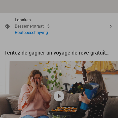
Lanaken
Bessemerstraat 15
Routebeschrijving
Tentez de gagner un voyage de rêve gratuit d'une valeur de 3.000 € !
play_circle