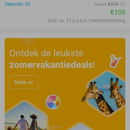
Verkocht: 92
€171
Regulier
€109
Excl. ca. €2 p.p.p.n. toeristenbelasting
Ontdek de leukste
zomervakantiedeals
!
Bekijk nu