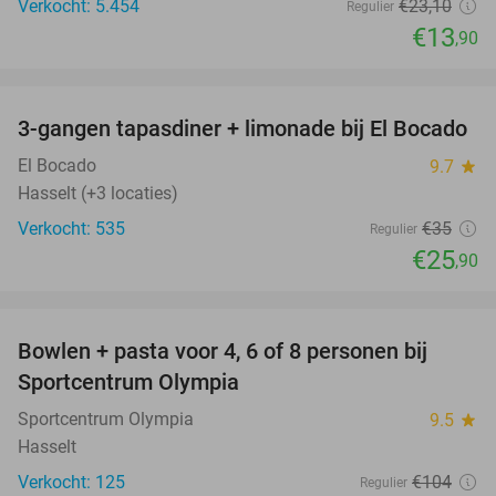
Verkocht: 5.454
€23
,10
Regulier
€13
,90
favorite_border
3-gangen tapasdiner + limonade bij El Bocado
26%
El Bocado
9.7
star
Hasselt (+3 locaties)
Verkocht: 535
€35
Regulier
€25
,90
favorite_border
Bowlen + pasta voor 4, 6 of 8 personen bij
38%
Sportcentrum Olympia
Sportcentrum Olympia
9.5
star
Hasselt
Verkocht: 125
€104
Regulier