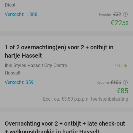
Diest
Verkocht: 1.388
€32
Regulier
€22
,50
favorite_border
1 of 2 overnachting(en) voor 2 + ontbijt in
20%
hartje Hasselt
Ibis Styles Hasselt City Centre
9.0
star
Hasselt
Verkocht: 359
€106
Regulier
€85
Excl. ca. €3,50 p.p.p.n. toeristenbelasting
favorite_border
Overnachting voor 2 + ontbijt + late check-out
41%
+ welkomstdrankje in hartje Hasselt