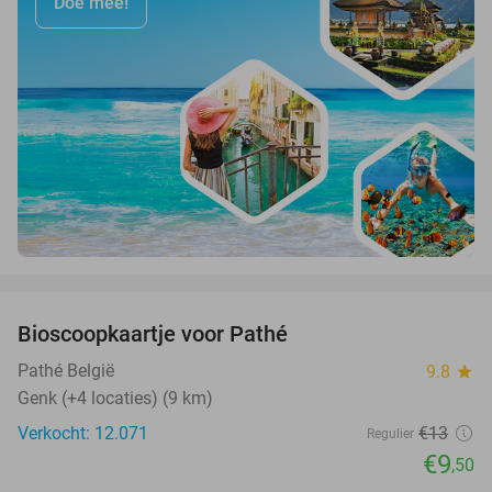
Doe mee!
favorite_border
Bioscoopkaartje voor Pathé
27%
Pathé België
9.8
star
Genk (+4 locaties) (9 km)
Verkocht: 12.071
€13
Regulier
€9
,50