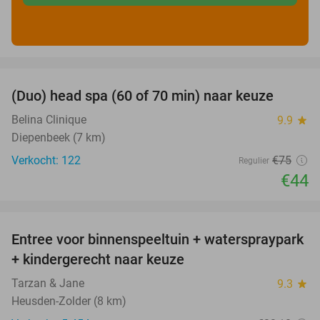
favorite_border
(Duo) head spa (60 of 70 min) naar keuze
41%
Belina Clinique
9.9
star
Diepenbeek (7 km)
Verkocht: 122
€75
Regulier
€44
favorite_border
Entree voor binnenspeeltuin + waterspraypark
40%
+ kindergerecht naar keuze
Tarzan & Jane
9.3
star
Heusden-Zolder (8 km)