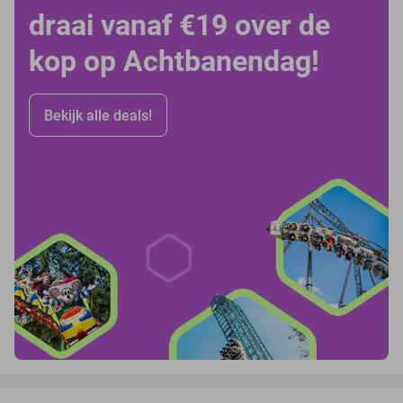
draai vanaf €19 over de
kop op Achtbanendag!
Bekijk alle deals!
favorite_border