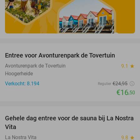
favorite_border
Entree voor Avonturenpark de Tovertuin
34%
Avonturenpark de Tovertuin
9.1
star
Hoogerheide
Verkocht: 8.194
€24
,95
Regulier
€16
,50
favorite_border
Gehele dag entree voor de sauna bij La Nostra
30%
Vita
La Nostra Vita
9.8
star