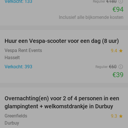
Verkocht: 133
€180
Regulier
€94
Inclusief alle bijkomende kosten
favorite_border
Huur een Vespa-scooter voor een dag (8 uur)
35%
Vespa Rent Events
9.4
star
Hasselt
Verkocht: 393
€60
Regulier
€39
favorite_border
Overnachting(en) voor 2 of 4 personen in een
36%
glampingtent + welkomstdrankje in Durbuy
Greenfields
9.3
star
Durbuy