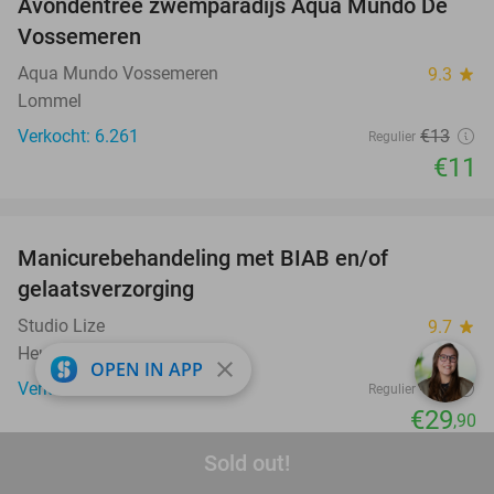
Avondentree zwemparadijs Aqua Mundo De
15%
Vossemeren
Aqua Mundo Vossemeren
9.3
star
Lommel
Verkocht: 6.261
€13
Regulier
€11
favorite_border
Manicurebehandeling met BIAB en/of
40%
gelaatsverzorging
Studio Lize
9.7
star
Heusden-Zolder (9 km)
close
OPEN IN APP
Verkocht: 79
€50
Regulier
€29
,90
favorite_border
Sold out!