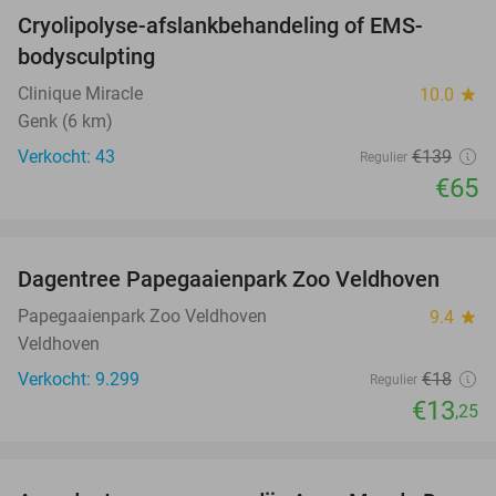
Cryolipolyse-afslankbehandeling of EMS-
53%
bodysculpting
Clinique Miracle
10.0
star
Genk (6 km)
Verkocht: 43
€139
Regulier
€65
favorite_border
Dagentree Papegaaienpark Zoo Veldhoven
26%
Papegaaienpark Zoo Veldhoven
9.4
star
Veldhoven
Verkocht: 9.299
€18
Regulier
€13
,25
favorite_border