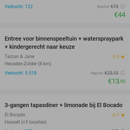
Verkocht: 122
€75
Regulier
€44
favorite_border
Entree voor binnenspeeltuin + waterspraypark
40%
+ kindergerecht naar keuze
Tarzan & Jane
9.3
star
Heusden-Zolder (8 km)
Verkocht: 5.518
€23
,10
Regulier
€13
,90
favorite_border
3-gangen tapasdiner + limonade bij El Bocado
26%
El Bocado
9.7
star
Hasselt (+3 locaties)