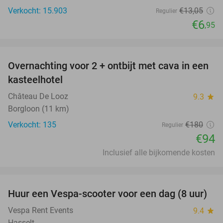
Verkocht: 15.903
€13
,05
Regulier
€6
,95
favorite_border
Overnachting voor 2 + ontbijt met cava in een
48%
kasteelhotel
Château De Looz
9.3
star
Borgloon (11 km)
Verkocht: 135
€180
Regulier
€94
Inclusief alle bijkomende kosten
favorite_border
Huur een Vespa-scooter voor een dag (8 uur)
35%
Vespa Rent Events
9.4
star
Hasselt