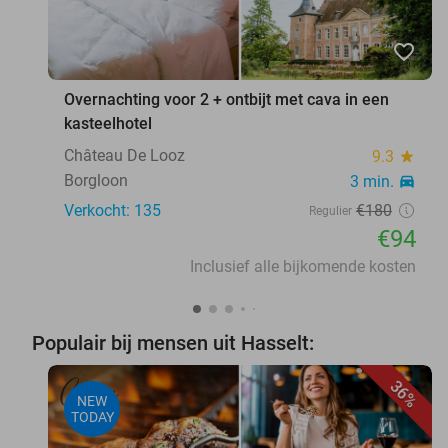
favorite_border
Overnachting voor 2 + ontbijt met cava in een
kasteelhotel
Château De Looz
9.3
star
Borgloon
3 min.
directions_car
Verkocht: 135
€180
Regulier
€94
Inclusief alle bijkomende kosten
Populair bij mensen uit Hasselt:
36%
NEW
TODAY