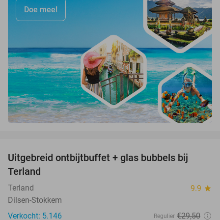
Doe mee!
favorite_border
Uitgebreid ontbijtbuffet + glas bubbels bij
17%
Terland
Terland
9.9
star
Dilsen-Stokkem
Verkocht: 5.146
€29
,50
Regulier