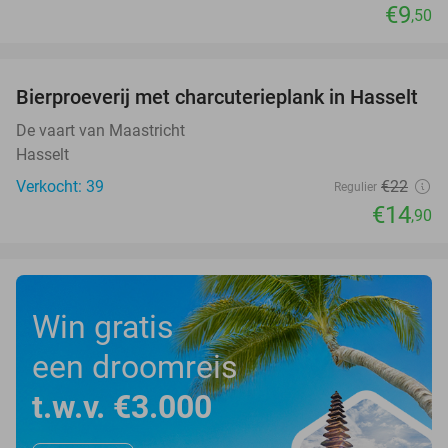
€9
,50
favorite_border
Bierproeverij met charcuterieplank in Hasselt
32%
De vaart van Maastricht
Hasselt
Verkocht: 39
€22
Regulier
€14
,90
Win gratis
een droomreis
t.w.v. €3.000