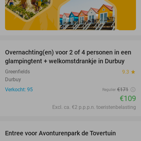
favorite_border
Overnachting(en) voor 2 of 4 personen in een
36%
glampingtent + welkomstdrankje in Durbuy
Greenfields
9.3
star
Durbuy
Verkocht: 95
€171
Regulier
€109
Excl. ca. €2 p.p.p.n. toeristenbelasting
favorite_border
Entree voor Avonturenpark de Tovertuin
34%