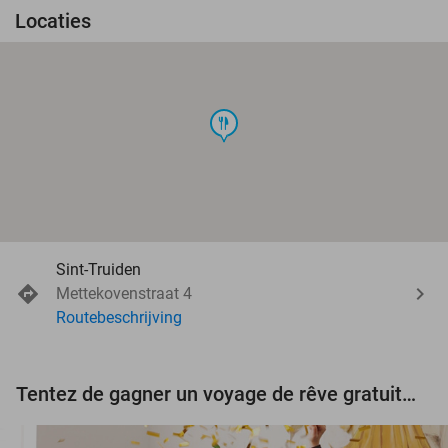
Locaties
food
Sint-Truiden
Mettekovenstraat 4
Routebeschrijving
Tentez de gagner un voyage de rêve gratuit d'une valeur de 3.000 € !