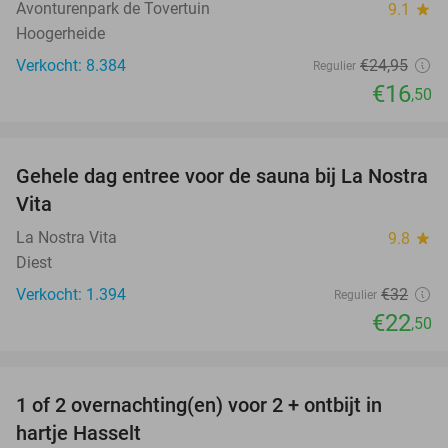
Avonturenpark de Tovertuin
9.1
star
Hoogerheide
Verkocht: 8.384
€24
,95
Regulier
€16
,50
favorite_border
Gehele dag entree voor de sauna bij La Nostra
30%
Vita
La Nostra Vita
9.8
star
Diest
Verkocht: 1.394
€32
Regulier
€22
,50
favorite_border
1 of 2 overnachting(en) voor 2 + ontbijt in
20%
hartje Hasselt