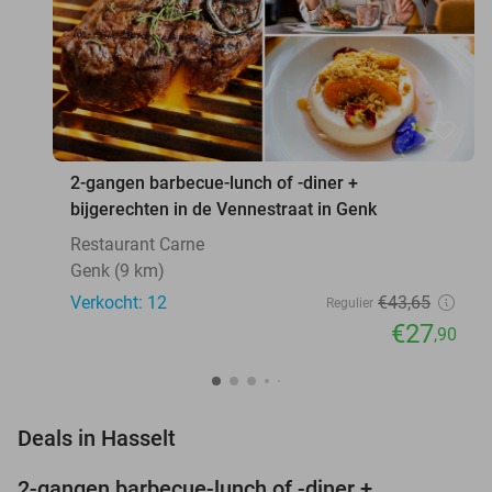
favorite_border
2-gangen barbecue-lunch of -diner +
bijgerechten in de Vennestraat in Genk
Restaurant Carne
Genk (9 km)
Verkocht: 12
€43
,65
Regulier
€27
,90
favorite_border
Deals in Hasselt
2-gangen barbecue-lunch of -diner +