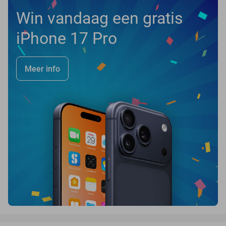
Win vandaag een gratis
iPhone 17 Pro
Meer info
favorite_border