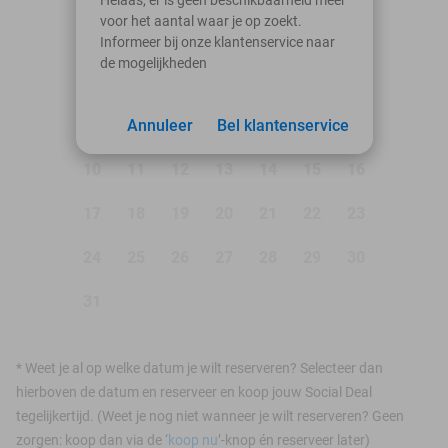
voor het aantal waar je op zoekt.
Ma
Di
Wo
Do
Vr
Za
Zo
Informeer bij onze klantenservice naar
de mogelijkheden
1
2
3
Annuleer
4
5
Bel klantenservice
6
7
8
9
10
11
12
13
14
15
16
17
18
19
20
21
22
23
24
25
26
27
28
29
30
31
*
Weet je al op welke datum je wilt reserveren? Selecteer dan
hierboven de datum en reserveer en koop jouw Social Deal
tegelijkertijd. (Weet je nog niet wanneer je wilt reserveren? Geen
zorgen: koop dan via de ‘
koop nu
’-knop én reserveer later)