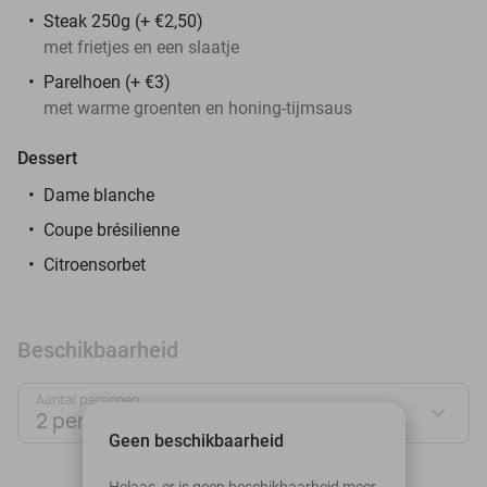
Steak 250g (+ €2,50)
met frietjes en een slaatje
Parelhoen (+ €3)
met warme groenten en honing-tijmsaus
Dessert
Dame blanche
Coupe brésilienne
Citroensorbet
Beschikbaarheid
Aantal personen:
2 personen
Geen beschikbaarheid
augustus 2026
Helaas, er is geen beschikbaarheid meer