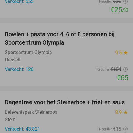
Verkocht: 555
€35
Regulier
€25
,90
favorite_border
Bowlen + pasta voor 4, 6 of 8 personen bij
38%
Sportcentrum Olympia
Sportcentrum Olympia
9.5
star
Hasselt
Verkocht: 126
€104
Regulier
€65
favorite_border
Dagentree voor het Steinerbos + friet en saus
37%
Belevenispark Steinerbos
8.9
star
Stein
Verkocht: 43.821
€15
Regulier