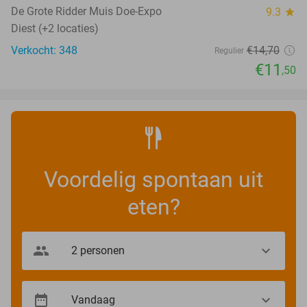
TODAY
De Grote Ridder Muis Doe-Expo
9.3
star
Diest (+2 locaties)
Verkocht: 348
€14
,70
Regulier
€11
,50
Voordelig spontaan uit
eten?