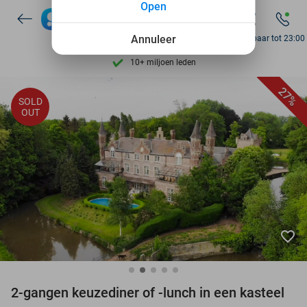
Open
Ontdek 15.000+ deals
7 dagen per week beschikbaar
Annuleer
Bereikbaar tot 23:00
10+ miljoen leden
9,4
op basis van
206.043 reviews
27%
SOLD
Ontdek 15.000+ deals
OUT
7 dagen per week beschikbaar
10+ miljoen leden
favorite_border
2-gangen keuzediner of -lunch in een kasteel