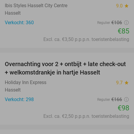
Ibis Styles Hasselt City Centre
9.0
star
Hasselt
Verkocht: 360
€106
Regulier
€85
Excl. ca. €3,50 p.p.p.n. toeristenbelasting
favorite_border
Overnachting voor 2 + ontbijt + late check-out
41%
+ welkomstdrankje in hartje Hasselt
Holiday Inn Express
9.7
star
Hasselt
Verkocht: 298
€166
Regulier
€98
Excl. ca. €2,50 p.p.p.n. toeristenbelasting
favorite_border