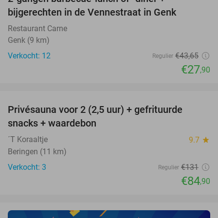
36%
NEW
bijgerechten in de Vennestraat in Genk
TODAY
Restaurant Carne
Genk (9 km)
Verkocht: 12
€43
,65
Regulier
€27
,90
favorite_border
Privésauna voor 2 (2,5 uur) + gefrituurde
35%
NEW
snacks + waardebon
TODAY
´T Koraaltje
9.7
star
Beringen (11 km)
Verkocht: 3
€131
Regulier
€84
,90