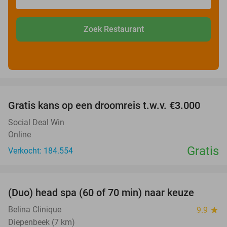
Zoek Restaurant
favorite_border
Gratis kans op een droomreis t.w.v. €3.000
Social Deal Win
Online
Gratis
Verkocht: 184.554
favorite_border
(Duo) head spa (60 of 70 min) naar keuze
41%
Belina Clinique
9.9
star
Diepenbeek (7 km)