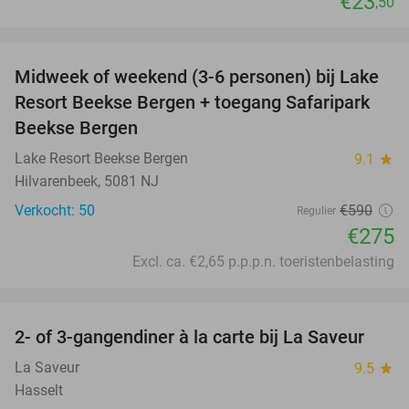
€23
,50
favorite_border
Midweek of weekend (3-6 personen) bij Lake
53%
Resort Beekse Bergen + toegang Safaripark
Beekse Bergen
Lake Resort Beekse Bergen
9.1
star
Hilvarenbeek, 5081 NJ
Verkocht: 50
€590
Regulier
€275
Excl. ca. €2,65 p.p.p.n. toeristenbelasting
favorite_border
2- of 3-gangendiner à la carte bij La Saveur
42%
La Saveur
9.5
star
Hasselt