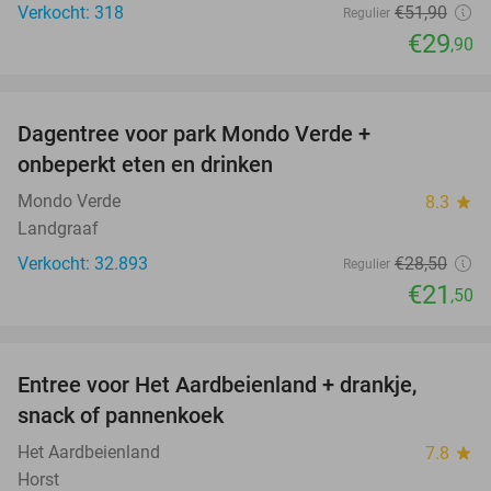
Verkocht: 318
€51
,90
Regulier
€29
,90
favorite_border
Dagentree voor park Mondo Verde +
25%
onbeperkt eten en drinken
Mondo Verde
8.3
star
Landgraaf
Verkocht: 32.893
€28
,50
Regulier
€21
,50
favorite_border
Entree voor Het Aardbeienland + drankje,
47%
snack of pannenkoek
Het Aardbeienland
7.8
star
Horst