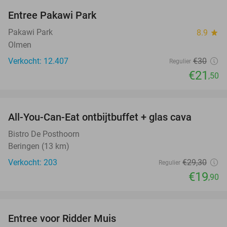
Entree Pakawi Park
28%
Pakawi Park
8.9
star
Olmen
Verkocht: 12.407
€30
Regulier
€21
,50
favorite_border
All-You-Can-Eat ontbijtbuffet + glas cava
32%
Bistro De Posthoorn
Beringen (13 km)
Verkocht: 203
€29
,30
Regulier
€19
,90
favorite_border
Entree voor Ridder Muis
22%
NEW