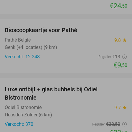
€24
,50
favorite_border
Bioscoopkaartje voor Pathé
27%
Pathé België
9.8
star
Genk (+4 locaties) (9 km)
Verkocht: 12.248
€13
Regulier
€9
,50
favorite_border
Luxe ontbijt + glas bubbels bij Odiel
28%
Bistronomie
Odiel Bistronomie
9.7
star
Heusden-Zolder (6 km)
Verkocht: 370
€32
,50
Regulier