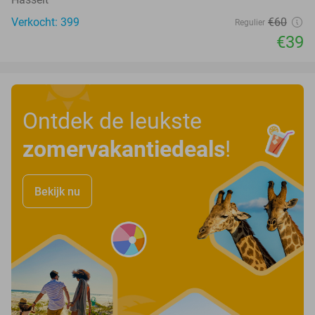
Verkocht: 399
€60
Regulier
€39
Ontdek de leukste
zomervakantiedeals
!
Bekijk nu