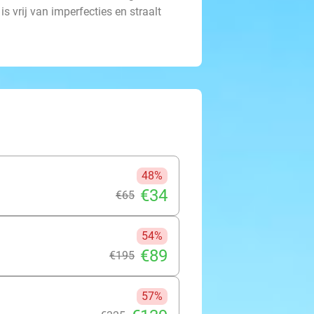
 vrij van imperfecties en straalt
48%
€34
€65
54%
€89
€195
57%