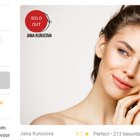
SOLD
OUT
:
al
den.
Jana Kurucova
9.7
star
Perfect • 213 beoord
 voor