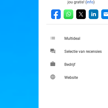
jou gratis! (
info
)
whatsapp
linkedin
fb
mai
list
keybo
Multideal
chat
keybo
Selectie van recensies
work
keybo
Bedrijf
language
keybo
Website