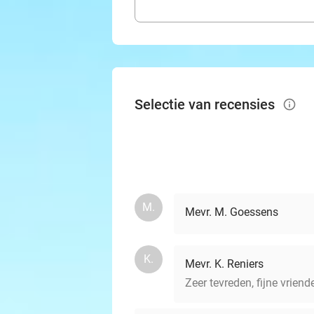
Selectie van recensies
info_outlined
M.
Mevr. M. Goessens
K.
Mevr. K. Reniers
Zeer tevreden, fijne vrien