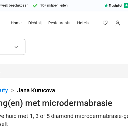
 week beschikbaar
10+ miljoen leden
Home
Dichtbij
Restaurants
Hotels
keyboard_arrow_down
uty
>
Jana Kurucova
ng(en) met microdermabrasie
ve huid met 1, 3 of 5 diamond microdermabrasie-ge
selt