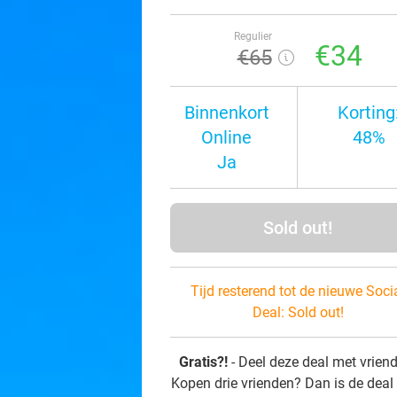
Regulier
€34
€65
Binnenkort
Korting
Online
48%
Ja
Sold out!
Tijd resterend tot de nieuwe Soci
Deal:
Sold out!
Gratis?!
- Deel deze deal met vrien
Kopen drie vrienden? Dan is de deal