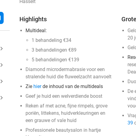
Hasselt
l
Highlights
Grote
Multideal:
Gel
20 
1 behandeling €34
Gel
ard_arrow_right
3 behandelingen €89
Res
5 behandelingen €139
ard_arrow_right
res
Diamond microdermabrasie voor een
Dea
stralende huid die fluweelzacht aanvoelt
ard_arrow_right
Duo
Zie
hier
de inhoud van de multideals
De 
Geef je huid een welverdiende boost
ard_arrow_right
vin
Reken af met acne, fijne rimpels, grove
vou
poriën, littekens, huidverkleuringen en
Vra
een grauwe of vale huid
39
o
Professionele beautysalon in hartje