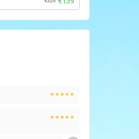
€139
€325