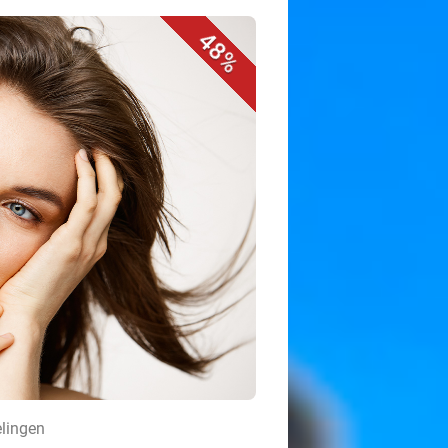
48%
elingen