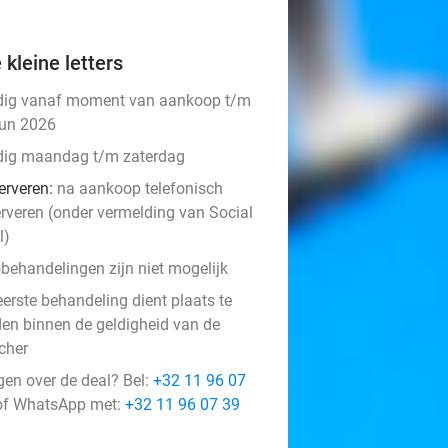
 kleine letters
dig vanaf moment van aankoop t/m
jun 2026
dig maandag t/m zaterdag
erveren:
na aankoop telefonisch
erveren (onder vermelding van Social
l)
behandelingen zijn niet mogelijk
eerste behandeling dient plaats te
den binnen de geldigheid van de
cher
gen over de deal? Bel:
+32 11 96 07
f WhatsApp met:
+32 11 96 07 39