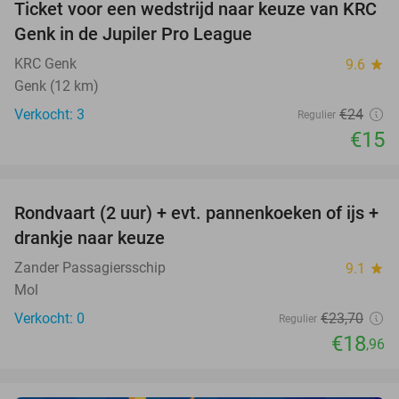
Ticket voor een wedstrijd naar keuze van KRC
38%
NEW
Genk in de Jupiler Pro League
TODAY
KRC Genk
9.6
star
Genk (12 km)
Verkocht: 3
€24
Regulier
€15
favorite_border
Rondvaart (2 uur) + evt. pannenkoeken of ijs +
20%
NEW
drankje naar keuze
TODAY
Zander Passagiersschip
9.1
star
Mol
Verkocht: 0
€23
,70
Regulier
€18
,96