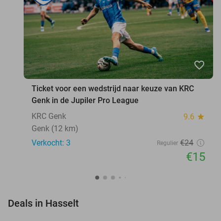
favorite_border
Ticket voor een wedstrijd naar keuze van KRC
Genk in de Jupiler Pro League
KRC Genk
9.6
star
Genk (12 km)
Verkocht: 3
€24
Regulier
€15
favorite_border
Deals in Hasselt