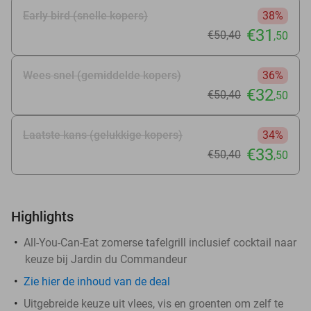
Early bird (snelle kopers)
38%
€31
€50
,40
,50
Wees snel (gemiddelde kopers)
36%
€32
€50
,40
,50
Laatste kans (gelukkige kopers)
34%
€33
€50
,40
,50
Highlights
All-You-Can-Eat zomerse tafelgrill inclusief cocktail naar
keuze bij Jardin du Commandeur
Zie
hier
de inhoud van de deal
Uitgebreide keuze uit vlees, vis en groenten om zelf te