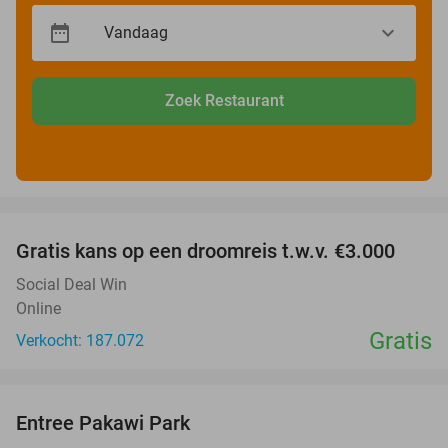
Zoek Restaurant
favorite_border
Gratis kans op een droomreis t.w.v. €3.000
Social Deal Win
Online
Gratis
Verkocht: 187.072
favorite_border
Entree Pakawi Park
28%