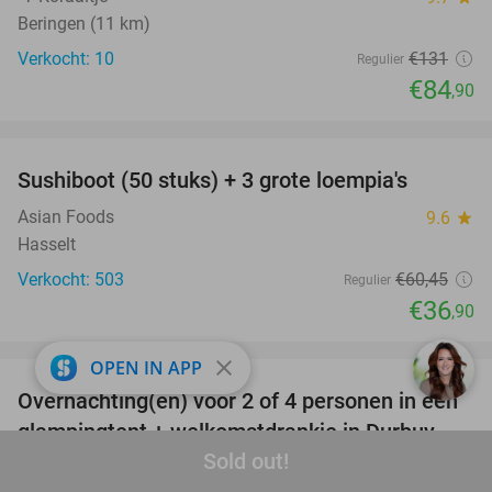
Beringen (11 km)
Verkocht: 10
€131
Regulier
€84
,90
favorite_border
Sushiboot (50 stuks) + 3 grote loempia's
39%
Asian Foods
9.6
star
Hasselt
Verkocht: 503
€60
,45
Regulier
€36
,90
favorite_border
close
OPEN IN APP
Overnachting(en) voor 2 of 4 personen in een
36%
glampingtent + welkomstdrankje in Durbuy
Sold out!
Greenfields
9.3
star