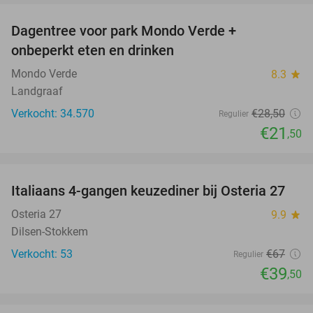
Dagentree voor park Mondo Verde +
25%
onbeperkt eten en drinken
Mondo Verde
8.3
star
Landgraaf
Verkocht: 34.570
€28
,50
Regulier
€21
,50
favorite_border
Italiaans 4-gangen keuzediner bij Osteria 27
41%
Osteria 27
9.9
star
Dilsen-Stokkem
Verkocht: 53
€67
Regulier
€39
,50
favorite_border