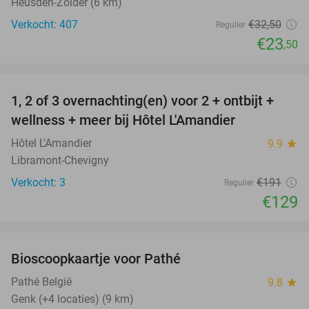
Heusden-Zolder (6 km)
Verkocht: 407
€32
,50
Regulier
€23
,50
favorite_border
1, 2 of 3 overnachting(en) voor 2 + ontbijt +
32%
NEW
wellness + meer bij Hôtel L'Amandier
TODAY
Hôtel L'Amandier
9.9
star
Libramont-Chevigny
Verkocht: 3
€191
Regulier
€129
favorite_border
Bioscoopkaartje voor Pathé
27%
Pathé België
9.8
star
Genk (+4 locaties) (9 km)