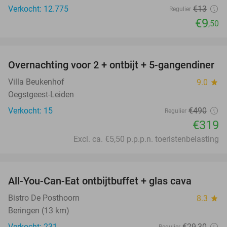
Verkocht: 12.775
€13
Regulier
€9
,50
favorite_border
Overnachting voor 2 + ontbijt + 5-gangendiner
35%
Villa Beukenhof
9.0
star
Oegstgeest-Leiden
Verkocht: 15
€490
Regulier
€319
Excl. ca. €5,50 p.p.p.n. toeristenbelasting
favorite_border
All-You-Can-Eat ontbijtbuffet + glas cava
32%
Bistro De Posthoorn
8.3
star
Beringen (13 km)
Verkocht: 231
€29
,30