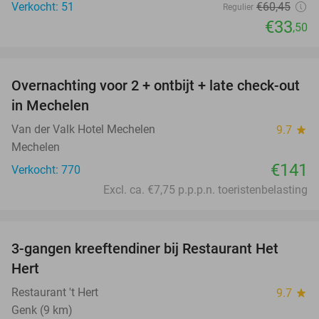
Verkocht: 51
€60
,45
Regulier
€33
,50
favorite_border
Overnachting voor 2 + ontbijt + late check-out
in Mechelen
Van der Valk Hotel Mechelen
9.7
star
Mechelen
€141
Verkocht: 770
Excl. ca. €7,75 p.p.p.n. toeristenbelasting
favorite_border
3-gangen kreeftendiner bij Restaurant Het
30%
Hert
Restaurant 't Hert
9.7
star
Genk (9 km)