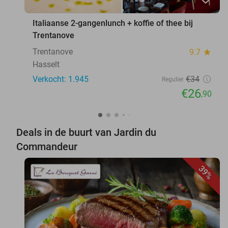
Italiaanse 2-gangenlunch + koffie of thee bij
Trentanove
Trentanove
9.7
star
Hasselt
Verkocht: 1.945
€34
Regulier
€26
,90
Deals in de buurt van Jardin du
Commandeur
39%