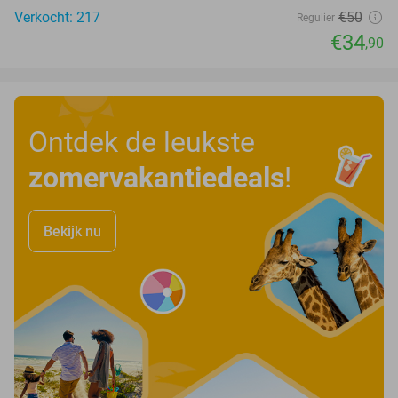
Verkocht: 217
€50
Regulier
€34
,90
Ontdek de leukste
zomervakantiedeals
!
Bekijk nu