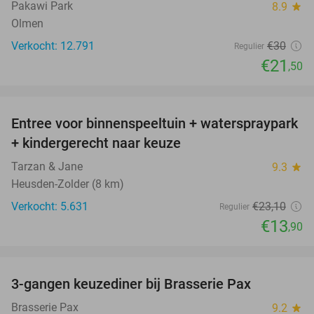
Pakawi Park
8.9
star
Olmen
Verkocht: 12.791
€30
Regulier
€21
,50
favorite_border
Entree voor binnenspeeltuin + waterspraypark
40%
+ kindergerecht naar keuze
Tarzan & Jane
9.3
star
Heusden-Zolder (8 km)
Verkocht: 5.631
€23
,10
Regulier
€13
,90
favorite_border
3-gangen keuzediner bij Brasserie Pax
39%
Brasserie Pax
9.2
star