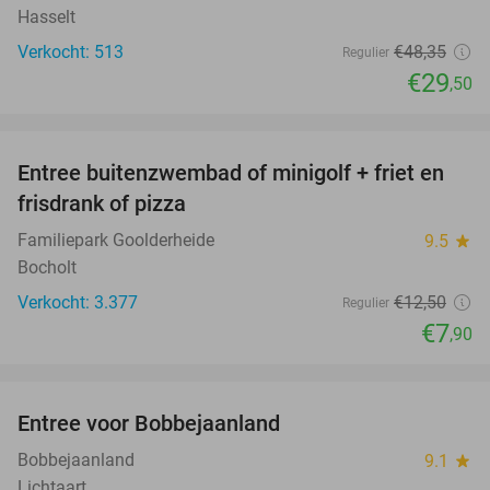
Hasselt
Verkocht: 513
€48
,35
Regulier
€29
,50
favorite_border
Entree buitenzwembad of minigolf + friet en
37%
frisdrank of pizza
Familiepark Goolderheide
9.5
star
Bocholt
Verkocht: 3.377
€12
,50
Regulier
€7
,90
favorite_border
Entree voor Bobbejaanland
40%
Bobbejaanland
9.1
star
Lichtaart