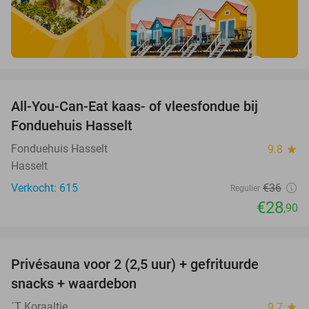
favorite_border
All-You-Can-Eat kaas- of vleesfondue bij
20%
Fonduehuis Hasselt
Fonduehuis Hasselt
9.8
star
Hasselt
Verkocht: 615
€36
Regulier
€28
,90
favorite_border
Privésauna voor 2 (2,5 uur) + gefrituurde
35%
snacks + waardebon
´T Koraaltje
9.7
star