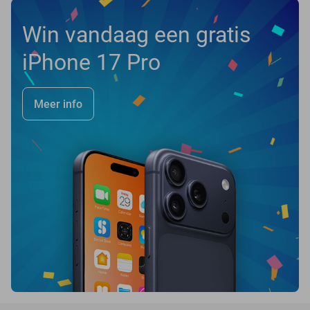
Win vandaag een gratis
iPhone 17 Pro
Meer info
favorite_border