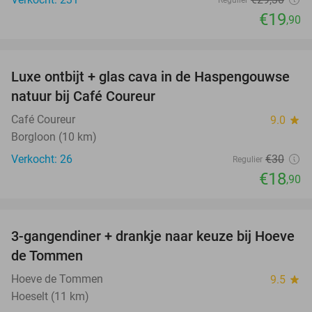
Regulier
€19
,90
favorite_border
Luxe ontbijt + glas cava in de Haspengouwse
37%
natuur bij Café Coureur
Café Coureur
9.0
star
Borgloon (10 km)
Verkocht: 26
€30
Regulier
€18
,90
favorite_border
3-gangendiner + drankje naar keuze bij Hoeve
45%
de Tommen
Hoeve de Tommen
9.5
star
Hoeselt (11 km)