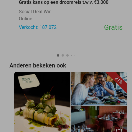
Gratis kans op een droomreis t.w.v. €3.000
Social Deal Win
Online
Gratis
Verkocht: 187.072
Anderen bekeken ook
21%
favorite_border