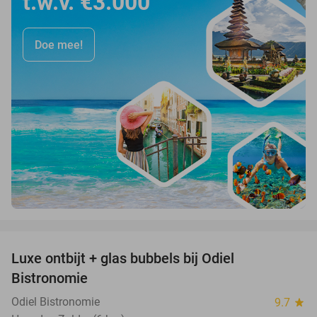
t.w.v. €3.000
Doe mee!
favorite_border
Luxe ontbijt + glas bubbels bij Odiel
28%
Bistronomie
Odiel Bistronomie
9.7
star