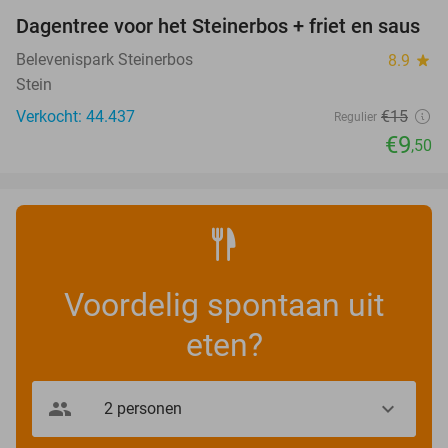
Dagentree voor het Steinerbos + friet en saus
37%
Belevenispark Steinerbos
8.9
star
Stein
Verkocht: 44.437
€15
Regulier
€9
,50
Voordelig spontaan uit
eten?