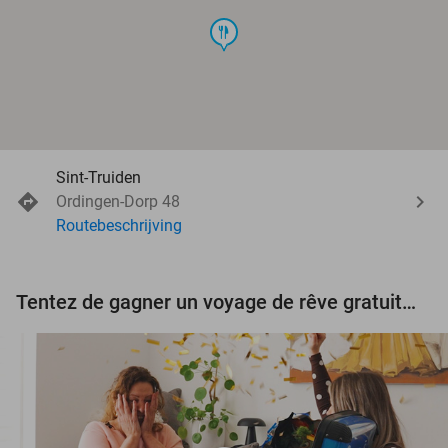
food
Sint-Truiden
Ordingen-Dorp 48
Routebeschrijving
Tentez de gagner un voyage de rêve gratuit d'une valeur de 3.000 € !