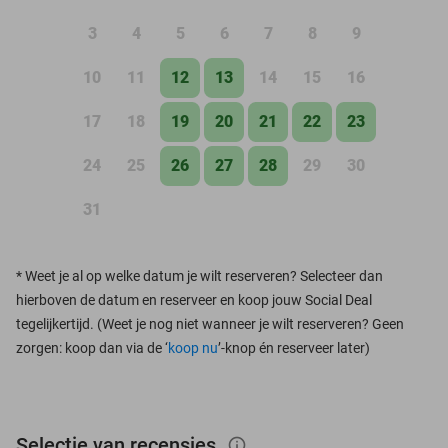
3
4
5
6
7
8
9
10
11
12
13
14
15
16
17
18
19
20
21
22
23
24
25
26
27
28
29
30
31
*
Weet je al op welke datum je wilt reserveren? Selecteer dan
hierboven de datum en reserveer en koop jouw Social Deal
tegelijkertijd. (Weet je nog niet wanneer je wilt reserveren? Geen
zorgen: koop dan via de ‘
koop nu
’-knop én reserveer later)
Selectie van recensies
info_outlined