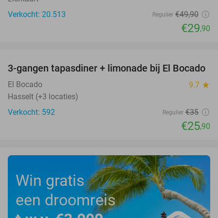
Verkocht: 20.513
€49
,90
Regulier
€29
,90
favorite_border
3-gangen tapasdiner + limonade bij El Bocado
26%
El Bocado
9.7
star
Hasselt (+3 locaties)
Verkocht: 592
€35
Regulier
€25
,90
Win gratis
een droomreis