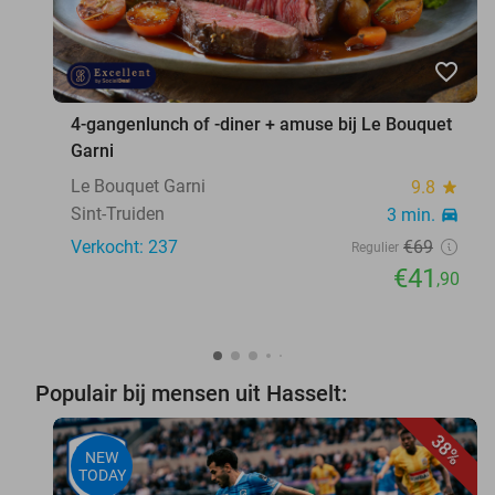
favorite_border
4-gangenlunch of -diner + amuse bij Le Bouquet
Garni
Le Bouquet Garni
9.8
star
Sint-Truiden
3 min.
directions_car
Verkocht: 237
€69
Regulier
€41
,90
Populair bij mensen uit Hasselt:
38%
NEW
TODAY