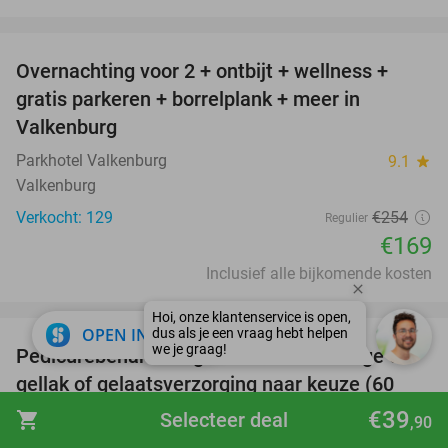
favorite_border
Overnachting voor 2 + ontbijt + wellness +
33%
gratis parkeren + borrelplank + meer in
Valkenburg
Parkhotel Valkenburg
9.1
star
Valkenburg
Verkocht: 129
€254
Regulier
€169
Inclusief alle bijkomende kosten
favorite_border
close
OPEN IN APP
Pedicurebehandeling + evt. voetmassage of
32%
gellak of gelaatsverzorging naar keuze (60
min)
€39
shopping_cart
Selecteer deal
,90
La Perla Beautyhouse
10.0
star