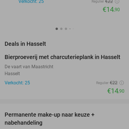
Verkocht: 25
€22
Regulier
€14
,90
favorite_border
Deals in Hasselt
Bierproeverij met charcuterieplank in Hasselt
32%
NEW
TODAY
De vaart van Maastricht
Hasselt
Verkocht: 25
€22
Regulier
€14
,90
favorite_border
Permanente make-up naar keuze +
62%
NEW
nabehandeling
TODAY