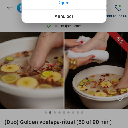
Open
Ontdek 15.000+ deals
7 dagen per week beschikbaar
Annuleer
Bereikbaar tot 23:00
10+ miljoen leden
9,4
op basis van
205.869 reviews
43%
Ontdek 15.000+ deals
7 dagen per week beschikbaar
10+ miljoen leden
favorite_border
(Duo) Golden voetspa-ritual (60 of 90 min)