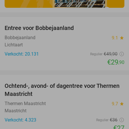
favorite_border
Entree voor Bobbejaanland
40%
Bobbejaanland
9.1
star
Lichtaart
Verkocht: 20.131
€49
,90
Regulier
€29
,90
favorite_border
Ochtend-, avond- of dagentree voor Thermen
25%
Maastricht
Thermen Maastricht
9.7
star
Maastricht
Verkocht: 4.323
€36
Regulier
€27