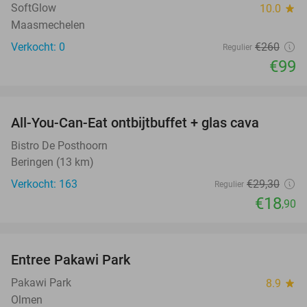
SoftGlow
10.0
star
Maasmechelen
Verkocht: 0
€260
Regulier
€99
favorite_border
All-You-Can-Eat ontbijtbuffet + glas cava
35%
Bistro De Posthoorn
Beringen (13 km)
Verkocht: 163
€29
,30
Regulier
€18
,90
favorite_border
Entree Pakawi Park
28%
Pakawi Park
8.9
star
Olmen