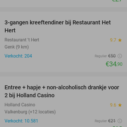
favorite_border
3-gangen kreeftendiner bij Restaurant Het
30%
Hert
Restaurant 't Hert
9.7
star
Genk (9 km)
Verkocht: 204
€50
Regulier
€34
,90
favorite_border
Entree + hapje + non-alcoholisch drankje voor
52%
2 bij Holland Casino
Holland Casino
9.6
star
Valkenburg (+12 locaties)
Verkocht: 10.581
€21
Regulier