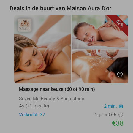
Deals in de buurt van Maison Aura D'or
42%
favorite_border
Massage naar keuze (60 of 90 min)
Seven Me Beauty & Yoga studio
As (+1 locatie)
2 min.
directions_car
Verkocht: 37
€65
Regulier
€38