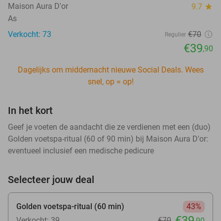
Maison Aura D'or
9.7
star
As
Verkocht: 73
€70
Regulier
€39
,90
Dagelijks om middernacht nieuwe Social Deals. Wees
snel, op = op!
In het kort
Geef je voeten de aandacht die ze verdienen met een (duo)
Golden voetspa-ritual (60 of 90 min) bij Maison Aura D'or:
eventueel inclusief een medische pedicure
Selecteer jouw deal
Golden voetspa-ritual (60 min)
43%
€39
Verkocht: 39
€70
,90