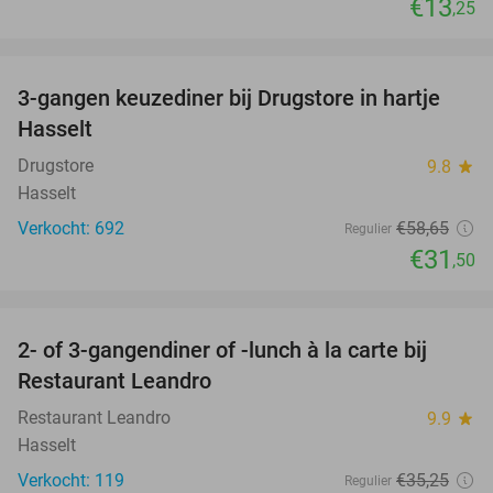
€13
,25
favorite_border
3-gangen keuzediner bij Drugstore in hartje
46%
Hasselt
Drugstore
9.8
star
Hasselt
Verkocht: 692
€58
,65
Regulier
€31
,50
favorite_border
2- of 3-gangendiner of -lunch à la carte bij
35%
Restaurant Leandro
Restaurant Leandro
9.9
star
Hasselt
Verkocht: 119
€35
,25
Regulier