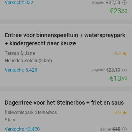
Verkocht: 332
€32
,50
Regulier
€23
,50
favorite_border
Entree voor binnenspeeltuin + waterspraypark
40%
+ kindergerecht naar keuze
Tarzan & Jane
9.3
star
Heusden-Zolder (8 km)
Verkocht: 5.428
€23
,10
Regulier
€13
,90
favorite_border
Dagentree voor het Steinerbos + friet en saus
37%
Belevenispark Steinerbos
8.9
star
Stein
Verkocht: 43.420
€15
Regulier