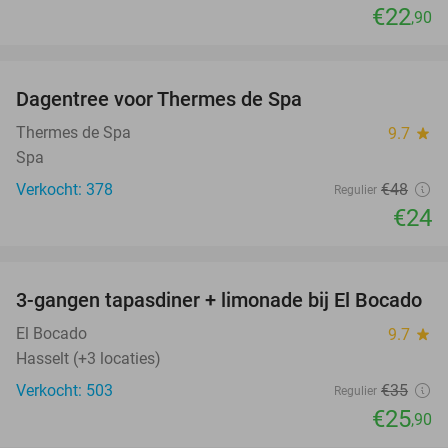
€22
,90
favorite_border
Dagentree voor Thermes de Spa
50%
Thermes de Spa
9.7
star
Spa
Verkocht: 378
€48
Regulier
€24
favorite_border
3-gangen tapasdiner + limonade bij El Bocado
26%
El Bocado
9.7
star
Hasselt (+3 locaties)
Verkocht: 503
€35
Regulier
€25
,90