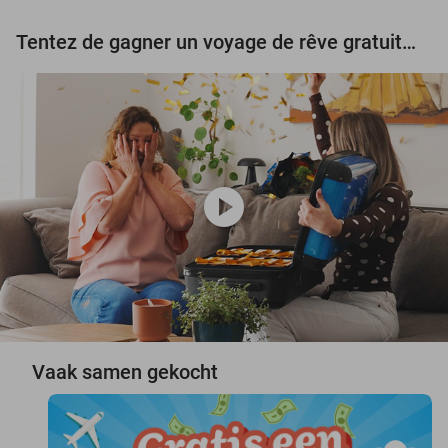
Tentez de gagner un voyage de rêve gratuit d'une valeur de 3.000 € !
play_circle
Vaak samen gekocht