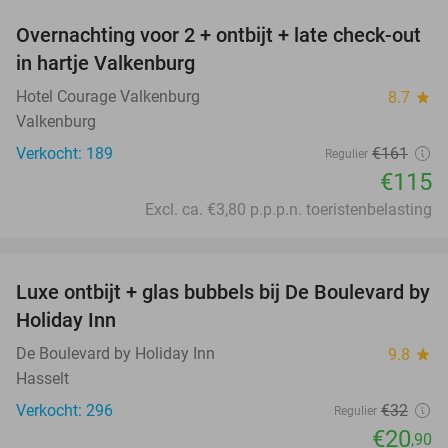
Overnachting voor 2 + ontbijt + late check-out
29%
in hartje Valkenburg
Hotel Courage Valkenburg
8.7
star
Valkenburg
Verkocht: 189
€161
Regulier
€115
Excl. ca. €3,80 p.p.p.n. toeristenbelasting
favorite_border
Luxe ontbijt + glas bubbels bij De Boulevard by
35%
Holiday Inn
De Boulevard by Holiday Inn
9.8
star
Hasselt
Verkocht: 296
€32
Regulier
€20
,90