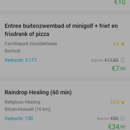
€10
favorite_border
Entree buitenzwembad of minigolf + friet en
37%
frisdrank of pizza
Familiepark Goolderheide
9.6
star
Bocholt
Verkocht: 3.177
€12
,50
Regulier
€7
,90
favorite_border
Raindrop Healing (60 min)
59%
Religious Healing
10.0
star
Bilzen-Hoeselt (10 km)
Verkocht: 130
€85
Regulier
€34
,90