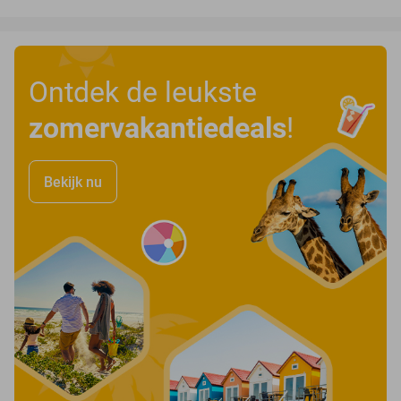
Ontdek de leukste
zomervakantiedeals
!
Bekijk nu