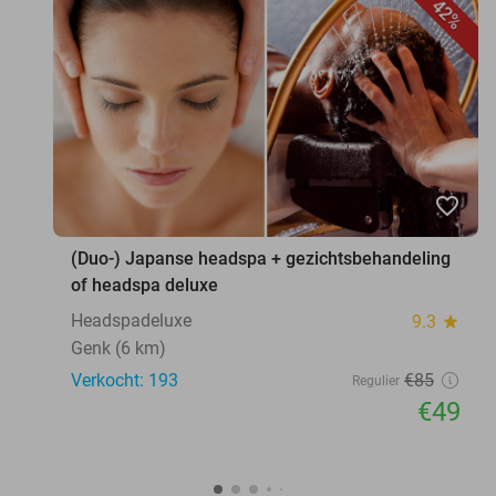
42%
favorite_border
(Duo-) Japanse headspa + gezichtsbehandeling
of headspa deluxe
Headspadeluxe
9.3
star
Genk (6 km)
Verkocht: 193
€85
Regulier
€49