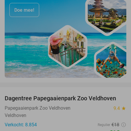
Doe mee!
favorite_border
Dagentree Papegaaienpark Zoo Veldhoven
26%
Papegaaienpark Zoo Veldhoven
9.4
star
Veldhoven
Verkocht: 8.854
€18
Regulier