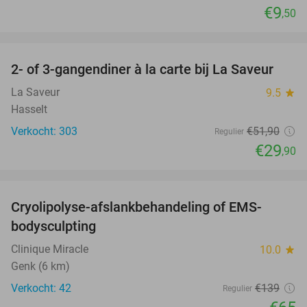
€9
,50
favorite_border
2- of 3-gangendiner à la carte bij La Saveur
42%
La Saveur
9.5
star
Hasselt
Verkocht: 303
€51
,90
Regulier
€29
,90
favorite_border
Cryolipolyse-afslankbehandeling of EMS-
53%
bodysculpting
Clinique Miracle
10.0
star
Genk (6 km)
Verkocht: 42
€139
Regulier