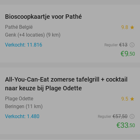
favorite_border
Bioscoopkaartje voor Pathé
27%
Pathé België
9.8
star
Genk (+4 locaties) (9 km)
Verkocht: 11.816
€13
Regulier
€9
,50
favorite_border
All-You-Can-Eat zomerse tafelgrill + cocktail
42%
naar keuze bij Plage Odette
Plage Odette
9.5
star
Beringen (11 km)
Verkocht: 1.480
€57
,50
Regulier
€33
,50
favorite_border