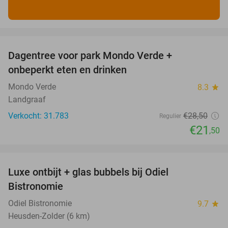
favorite_border
Dagentree voor park Mondo Verde +
25%
onbeperkt eten en drinken
Mondo Verde
8.3
star
Landgraaf
Verkocht: 31.783
€28
,50
Regulier
€21
,50
favorite_border
Luxe ontbijt + glas bubbels bij Odiel
28%
Bistronomie
Odiel Bistronomie
9.7
star
Heusden-Zolder (6 km)