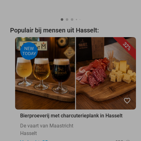
Populair bij mensen uit Hasselt:
32%
NEW
TODAY
favorite_border
Bierproeverij met charcuterieplank in Hasselt
De vaart van Maastricht
Hasselt