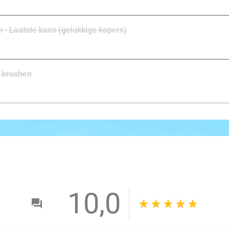
 - Laatste kans (gelukkige kopers)
+ brushen
10,0