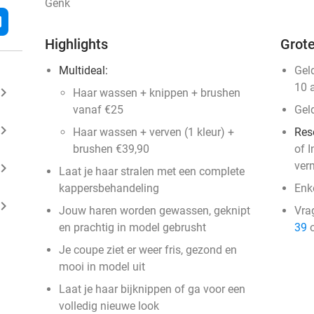
Genk
l
Highlights
Grote
Multideal:
Gel
10 
ard_arrow_right
Haar wassen + knippen + brushen
vanaf €25
Gel
ard_arrow_right
Haar wassen + verven (1 kleur) +
Res
brushen €39,90
of 
ver
ard_arrow_right
Laat je haar stralen met een complete
kappersbehandeling
Enk
ard_arrow_right
Jouw haren worden gewassen, geknipt
Vra
en prachtig in model gebrusht
39
o
Je coupe ziet er weer fris, gezond en
mooi in model uit
Laat je haar bijknippen of ga voor een
volledig nieuwe look