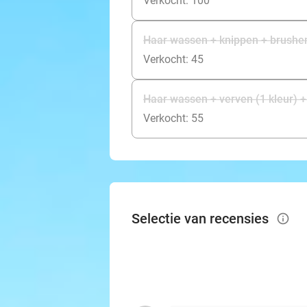
Verkocht: 100
Haar wassen + knippen + brushen
Verkocht: 45
Haar wassen + verven (1 kleur) 
Verkocht: 55
Selectie van recensies
info_outlined