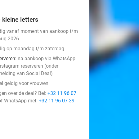
 kleine letters
dig vanaf moment van aankoop t/m
aug 2026
dig op maandag t/m zaterdag
erveren:
na aankoop via WhatsApp
Instagram reserveren (onder
melding van Social Deal)
el geldig voor vrouwen
gen over de deal? Bel:
+32 11 96 07
f WhatsApp met:
+32 11 96 07 39