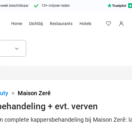
 week beschikbaar
10+ miljoen leden
Home
Dichtbij
Restaurants
Hotels
keyboard_arrow_down
uty
>
Maison Zerê
ehandeling + evt. verven
en complete kappersbehandeling bij Maison Zerê: l