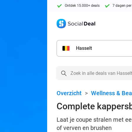
Ontdek 15.000+ deals
7 dagen per
Hasselt
Overzicht
>
Wellness & Bea
Complete kappersb
Laat je coupe stralen met e
of verven en brushen