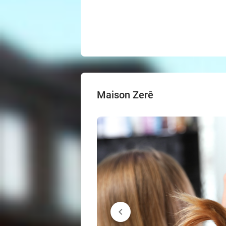
Maison Zerê
chevron_left