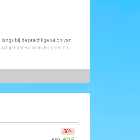
langs bij de prachtige salon van
aat je haar wassen, knippen en
.
 nieuwe look? Het kan allemaal! Met
ste ervoor dat jouw haar er weer fris,
l je haar laten verven in een
soonlijke wensen, zodat jij helemaal
maal!
50%