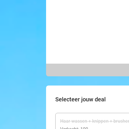
Selecteer jouw deal
Haar wassen + knippen + brushen 