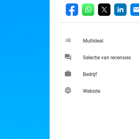
whatsapp
linkedin
fb
mai
list
keybo
Multideal
chat
keybo
Selectie van recensies
work
keybo
Bedrijf
language
keybo
Website