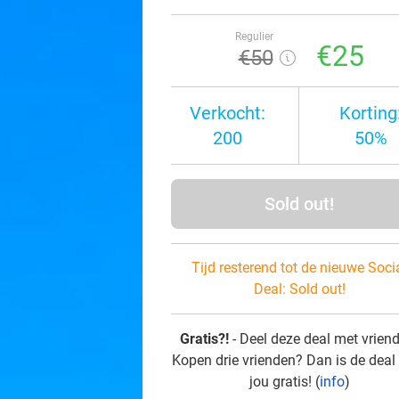
Regulier
€25
€50
Verkocht:
Korting
200
50%
Sold out!
Tijd resterend tot de nieuwe Soci
Deal:
Sold out!
Gratis?!
- Deel deze deal met vrien
Kopen drie vrienden? Dan is de deal
jou gratis! (
info
)