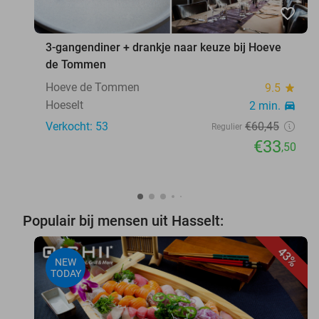
favorite_border
3-gangendiner + drankje naar keuze bij Hoeve
de Tommen
Hoeve de Tommen
9.5
star
Hoeselt
2 min.
directions_car
Verkocht: 53
€60
,45
Regulier
€33
,50
Populair bij mensen uit Hasselt:
43%
NEW
TODAY