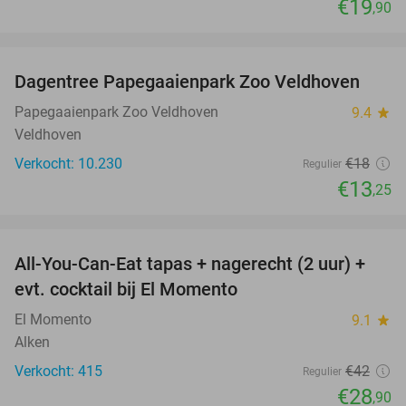
€19
,90
favorite_border
Dagentree Papegaaienpark Zoo Veldhoven
26%
Papegaaienpark Zoo Veldhoven
9.4
star
Veldhoven
Verkocht: 10.230
€18
Regulier
€13
,25
favorite_border
All-You-Can-Eat tapas + nagerecht (2 uur) +
31%
evt. cocktail bij El Momento
El Momento
9.1
star
Alken
Verkocht: 415
€42
Regulier
€28
,90