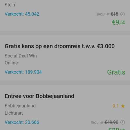
Stein
Verkocht: 45.042
€15
Regulier
€9
,50
favorite_border
Gratis kans op een droomreis t.w.v. €3.000
Social Deal Win
Online
Gratis
Verkocht: 189.904
favorite_border
Entree voor Bobbejaanland
42%
Bobbejaanland
9.1
star
Lichtaart
Verkocht: 20.666
€49
,90
Regulier