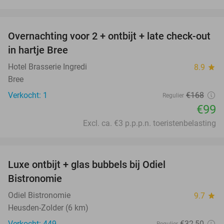
favorite_border
Overnachting voor 2 + ontbijt + late check-out
41%
NEW
in hartje Bree
TODAY
Hotel Brasserie Ingredi
8.9
star
Bree
Verkocht: 1
€168
Regulier
€99
Excl. ca. €3 p.p.p.n. toeristenbelasting
favorite_border
Luxe ontbijt + glas bubbels bij Odiel
28%
Bistronomie
Odiel Bistronomie
9.7
star
Heusden-Zolder (6 km)
Verkocht: 449
€32
,50