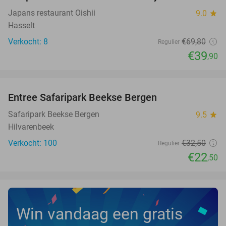
Japans restaurant Oishii
9.0
star
Hasselt
Verkocht: 8
€69
,80
Regulier
€39
,90
favorite_border
Entree Safaripark Beekse Bergen
31%
NEW
TODAY
Safaripark Beekse Bergen
9.5
star
Hilvarenbeek
Verkocht: 100
€32
,50
Regulier
€22
,50
Win vandaag een gratis