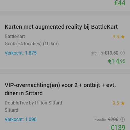
€44
favorite_border
Karten met augmented reality bij BattleKart
23%
BattleKart
9.5
star
Genk (+4 locaties) (10 km)
Verkocht: 1.875
€19
,50
Regulier
€14
,95
favorite_border
VIP-overnachting(en) voor 2 + ontbijt + evt.
33%
diner in Sittard
DoubleTree by Hilton Sittard
9.5
star
Sittard
Verkocht: 1.090
€206
Regulier
€139