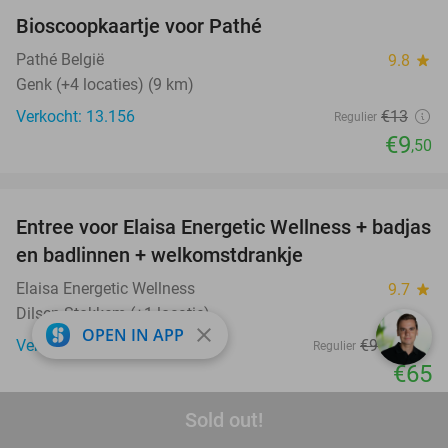
Bioscoopkaartje voor Pathé
27%
Pathé België
9.8
star
Genk (+4 locaties) (9 km)
Verkocht: 13.156
€13
Regulier
€9
,50
favorite_border
Entree voor Elaisa Energetic Wellness + badjas
34%
en badlinnen + welkomstdrankje
Elaisa Energetic Wellness
9.7
star
Dilsen-Stokkem (+1 locatie)
close
OPEN IN APP
Verkocht: 1.615
€98
,50
Regulier
€65
favorite_border
Sold out!