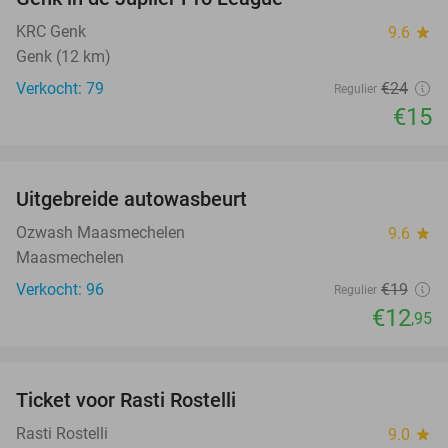
KRC Genk
9.6
star
Genk (12 km)
Verkocht: 79
€24
Regulier
€15
favorite_border
Uitgebreide autowasbeurt
32%
NEW
TODAY
Ozwash Maasmechelen
9.6
star
Maasmechelen
Verkocht: 96
€19
Regulier
€12
,95
favorite_border
Ticket voor Rasti Rostelli
20%
NEW
TODAY
Rasti Rostelli
9.0
star