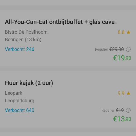
favorite_border
All-You-Can-Eat ontbijtbuffet + glas cava
32%
Bistro De Posthoorn
8.8
star
Beringen (13 km)
Verkocht: 246
€29
,30
Regulier
€19
,90
favorite_border
Huur kajak (2 uur)
27%
Leopark
9.9
star
Leopoldsburg
Verkocht: 640
€19
Regulier
€13
,90
favorite_border