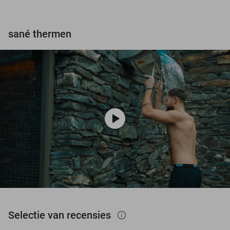
sané thermen
play_circle
Selectie van recensies
info_outlined