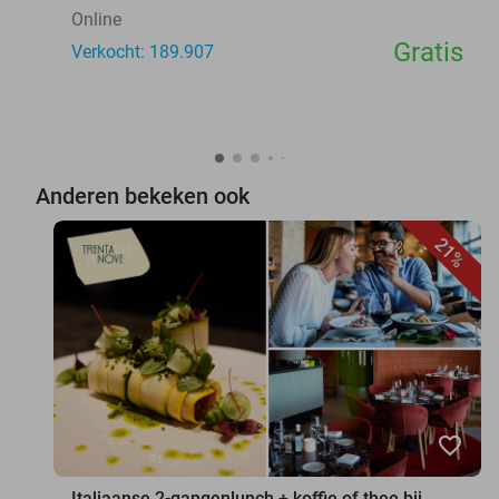
Online
Gratis
Verkocht: 189.907
Anderen bekeken ook
21%
favorite_border
Italiaanse 2-gangenlunch + koffie of thee bij