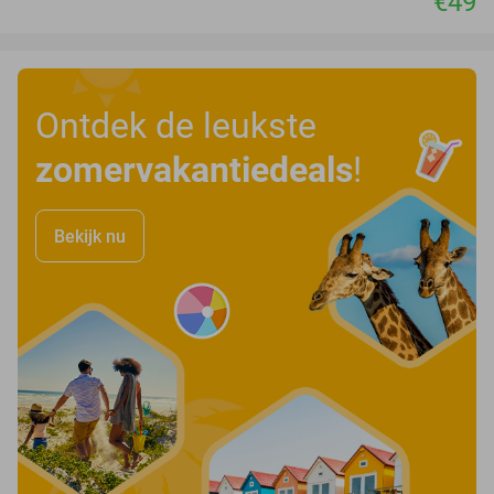
€49
Ontdek de leukste
zomervakantiedeals
!
Bekijk nu