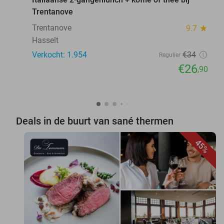
Trentanove
Trentanove
9.7
star
Hasselt
Verkocht: 1.954
€34
Regulier
€26
,90
Deals in de buurt van sané thermen
45%