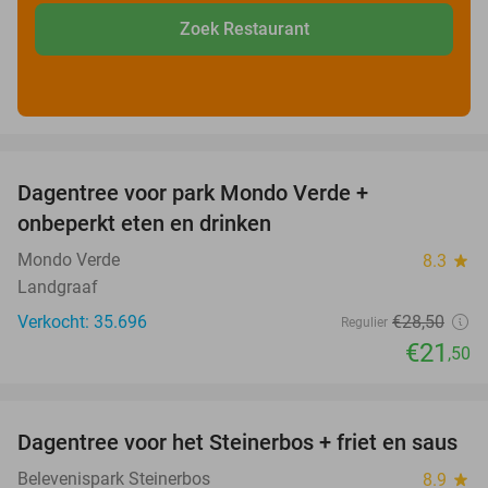
Zoek Restaurant
favorite_border
Dagentree voor park Mondo Verde +
25%
onbeperkt eten en drinken
Mondo Verde
8.3
star
Landgraaf
Verkocht: 35.696
€28
,50
Regulier
€21
,50
favorite_border
Dagentree voor het Steinerbos + friet en saus
37%
Belevenispark Steinerbos
8.9
star