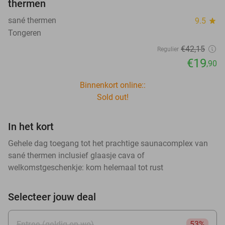
thermen
sané thermen
9.5
star
Tongeren
€42
,15
Regulier
€19
,90
Binnenkort online::
Sold out!
In het kort
Gehele dag toegang tot het prachtige saunacomplex van
sané thermen inclusief glaasje cava of
welkomstgeschenkje: kom helemaal tot rust
Selecteer jouw deal
Entree (geldig op wo)
53%