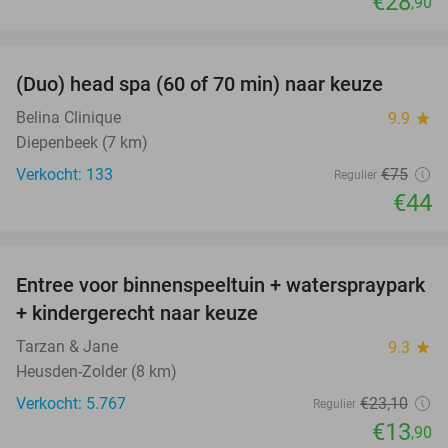
€28
,90
favorite_border
(Duo) head spa (60 of 70 min) naar keuze
41%
Belina Clinique
9.9
star
Diepenbeek (7 km)
Verkocht: 133
€75
Regulier
€44
favorite_border
Entree voor binnenspeeltuin + waterspraypark
40%
+ kindergerecht naar keuze
Tarzan & Jane
9.3
star
Heusden-Zolder (8 km)
Verkocht: 5.767
€23
,10
Regulier
€13
,90