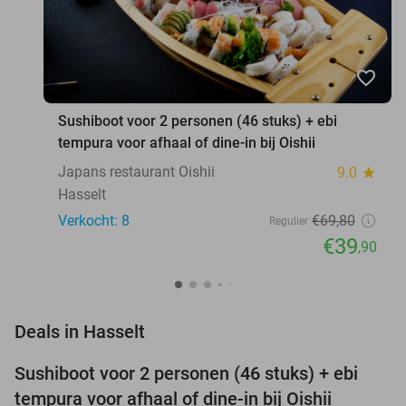
favorite_border
Sushiboot voor 2 personen (46 stuks) + ebi
tempura voor afhaal of dine-in bij Oishii
Japans restaurant Oishii
9.0
star
Hasselt
Verkocht: 8
€69
,80
Regulier
€39
,90
favorite_border
Deals in Hasselt
Sushiboot voor 2 personen (46 stuks) + ebi
43%
NEW
tempura voor afhaal of dine-in bij Oishii
TODAY