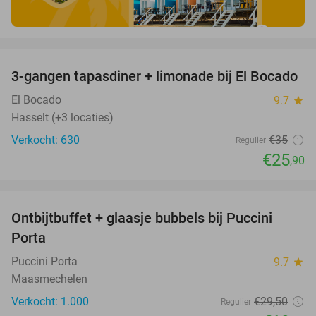
favorite_border
3-gangen tapasdiner + limonade bij El Bocado
26%
El Bocado
9.7
star
Hasselt (+3 locaties)
Verkocht: 630
€35
Regulier
€25
,90
favorite_border
Ontbijtbuffet + glaasje bubbels bij Puccini
33%
SOLD
Porta
OUT
Puccini Porta
9.7
star
Maasmechelen
Verkocht: 1.000
€29
,50
Regulier