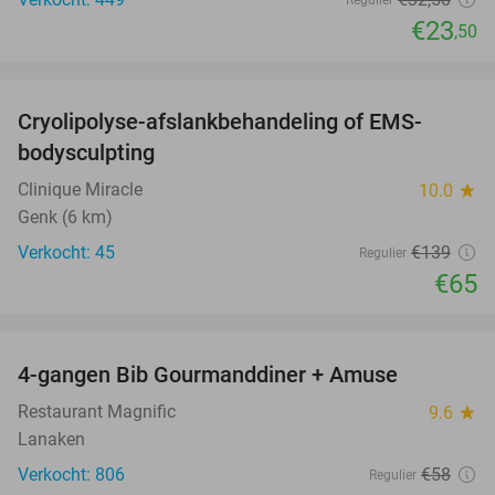
Regulier
€23
,50
favorite_border
Cryolipolyse-afslankbehandeling of EMS-
53%
bodysculpting
Clinique Miracle
10.0
star
Genk (6 km)
Verkocht: 45
€139
Regulier
€65
favorite_border
4-gangen Bib Gourmanddiner + Amuse
24%
Restaurant Magnific
9.6
star
Lanaken
Verkocht: 806
€58
Regulier