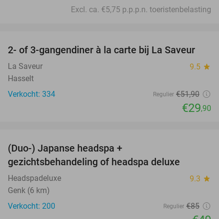
Excl. ca. €5,75 p.p.p.n. toeristenbelasting
favorite_border
2- of 3-gangendiner à la carte bij La Saveur
42%
La Saveur
9.5
star
Hasselt
Verkocht: 334
€51
,90
Regulier
€29
,90
favorite_border
(Duo-) Japanse headspa +
42%
SOLD
gezichtsbehandeling of headspa deluxe
OUT
Headspadeluxe
9.3
star
Genk (6 km)
Verkocht: 200
€85
Regulier