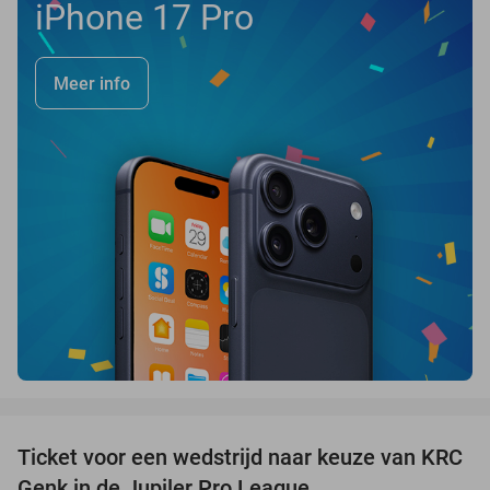
iPhone 17 Pro
Meer info
favorite_border
Ticket voor een wedstrijd naar keuze van KRC
38%
Genk in de Jupiler Pro League