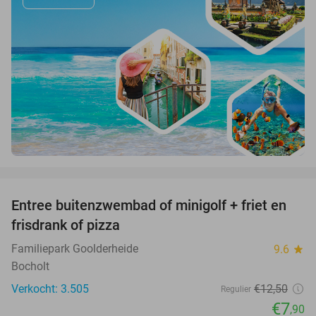
favorite_border
Entree buitenzwembad of minigolf + friet en
37%
frisdrank of pizza
Familiepark Goolderheide
9.6
star
Bocholt
Verkocht: 3.505
€12
,50
Regulier
€7
,90