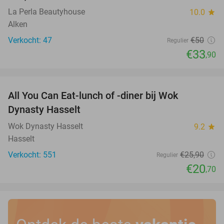
La Perla Beautyhouse
10.0
star
Alken
Verkocht: 47
€50
Regulier
€33
,90
favorite_border
All You Can Eat-lunch of -diner bij Wok
20%
Dynasty Hasselt
Wok Dynasty Hasselt
9.2
star
Hasselt
Verkocht: 551
€25
,90
Regulier
€20
,70