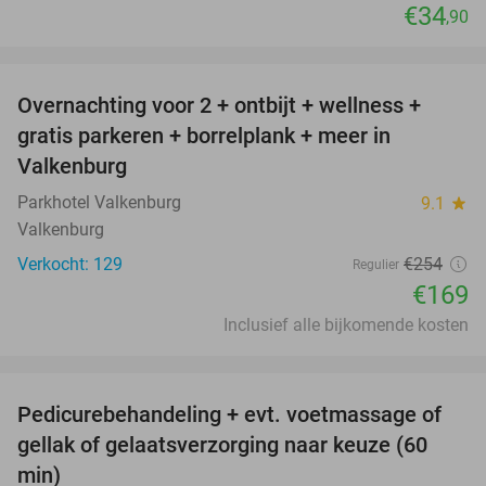
€34
,90
favorite_border
Overnachting voor 2 + ontbijt + wellness +
33%
gratis parkeren + borrelplank + meer in
Valkenburg
Parkhotel Valkenburg
9.1
star
Valkenburg
Verkocht: 129
€254
Regulier
€169
Inclusief alle bijkomende kosten
favorite_border
Pedicurebehandeling + evt. voetmassage of
32%
gellak of gelaatsverzorging naar keuze (60
min)