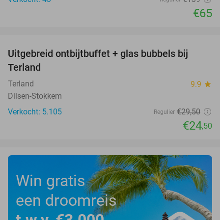
€65
favorite_border
Uitgebreid ontbijtbuffet + glas bubbels bij
17%
Terland
Terland
9.9
star
Dilsen-Stokkem
Verkocht: 5.105
€29
,50
Regulier
€24
,50
Win gratis
een droomreis