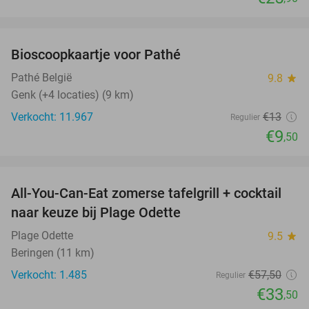
favorite_border
Bioscoopkaartje voor Pathé
27%
Pathé België
9.8
star
Genk (+4 locaties) (9 km)
Verkocht: 11.967
€13
Regulier
€9
,50
favorite_border
All-You-Can-Eat zomerse tafelgrill + cocktail
42%
naar keuze bij Plage Odette
Plage Odette
9.5
star
Beringen (11 km)
Verkocht: 1.485
€57
,50
Regulier
€33
,50