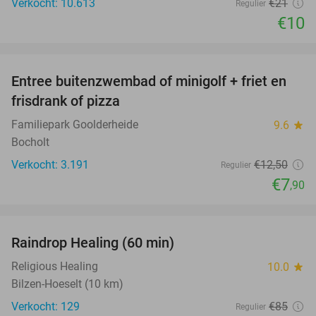
Verkocht: 10.613
€21
Regulier
€10
favorite_border
Entree buitenzwembad of minigolf + friet en
37%
frisdrank of pizza
Familiepark Goolderheide
9.6
star
Bocholt
Verkocht: 3.191
€12
,50
Regulier
€7
,90
favorite_border
Raindrop Healing (60 min)
59%
Religious Healing
10.0
star
Bilzen-Hoeselt (10 km)
Verkocht: 129
€85
Regulier