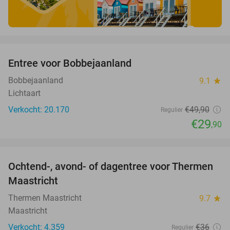
favorite_border
Entree voor Bobbejaanland
40%
Bobbejaanland
9.1
star
Lichtaart
Verkocht: 20.170
€49
,90
Regulier
€29
,90
favorite_border
Ochtend-, avond- of dagentree voor Thermen
25%
Maastricht
Thermen Maastricht
9.7
star
Maastricht
Verkocht: 4.359
€36
Regulier