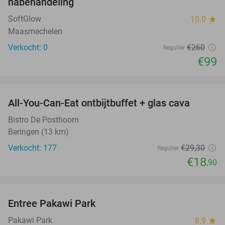
nabehandeling
TODAY
SoftGlow
10.0
star
Maasmechelen
Verkocht: 0
€260
Regulier
€99
favorite_border
All-You-Can-Eat ontbijtbuffet + glas cava
35%
Bistro De Posthoorn
Beringen (13 km)
Verkocht: 177
€29
,30
Regulier
€18
,90
favorite_border
Entree Pakawi Park
28%
Pakawi Park
8.9
star