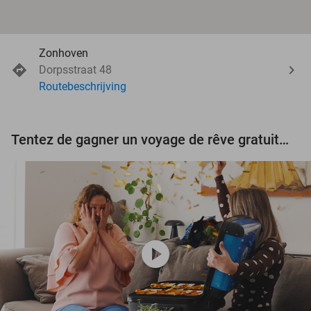
Zonhoven
Dorpsstraat 48
Routebeschrijving
Tentez de gagner un voyage de rêve gratuit d'une valeur de 3.000 € !
play_circle