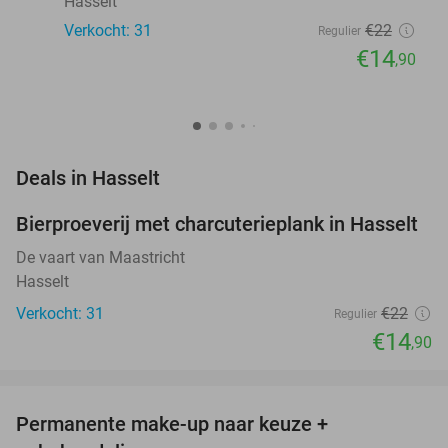
Hasselt
Verkocht: 31
€22
Regulier
€14
,90
favorite_border
Deals in Hasselt
Bierproeverij met charcuterieplank in Hasselt
32%
NEW
TODAY
De vaart van Maastricht
Hasselt
Verkocht: 31
€22
Regulier
€14
,90
favorite_border
Permanente make-up naar keuze +
62%
NEW