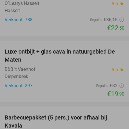
O´Learys Hasselt
9.6
star
Hasselt
Verkocht: 788
€36
,15
Regulier
€22
,50
favorite_border
Luxe ontbijt + glas cava in natuurgebied De
38%
Maten
B&B 't Vaerthof
9.5
star
Diepenbeek
Verkocht: 297
€32
Regulier
€19
,90
favorite_border
Barbecuepakket (5 pers.) voor afhaal bij
33%
Kavala