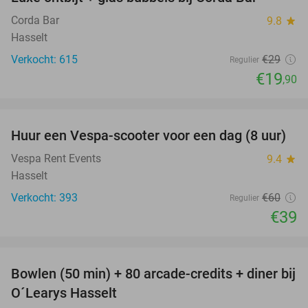
31%
Corda Bar
9.8
star
Hasselt
Verkocht: 615
€29
Regulier
€19
,90
favorite_border
Huur een Vespa-scooter voor een dag (8 uur)
35%
Vespa Rent Events
9.4
star
Hasselt
Verkocht: 393
€60
Regulier
€39
favorite_border
Bowlen (50 min) + 80 arcade-credits + diner bij
38%
O´Learys Hasselt