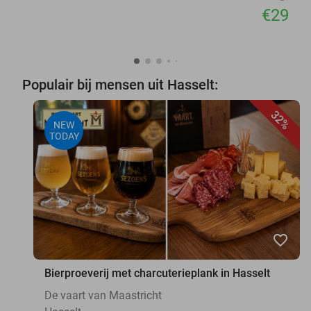
€29
Populair bij mensen uit Hasselt:
32%
NEW
TODAY
favorite_border
Bierproeverij met charcuterieplank in Hasselt
De vaart van Maastricht