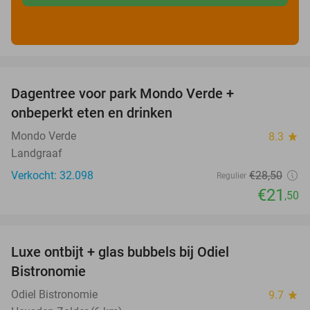
favorite_border
Dagentree voor park Mondo Verde +
25%
onbeperkt eten en drinken
Mondo Verde
8.3
star
Landgraaf
Verkocht: 32.098
€28
,50
Regulier
€21
,50
favorite_border
Luxe ontbijt + glas bubbels bij Odiel
28%
Bistronomie
Odiel Bistronomie
9.7
star