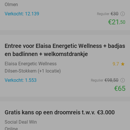
Olmen
Verkocht: 12.139
€30
Regulier
€21
,50
favorite_border
Entree voor Elaisa Energetic Wellness + badjas
34%
en badlinnen + welkomstdrankje
Elaisa Energetic Wellness
9.7
star
Dilsen-Stokkem (+1 locatie)
Verkocht: 1.553
€98
,50
Regulier
€65
favorite_border
Gratis kans op een droomreis t.w.v. €3.000
Social Deal Win
Online