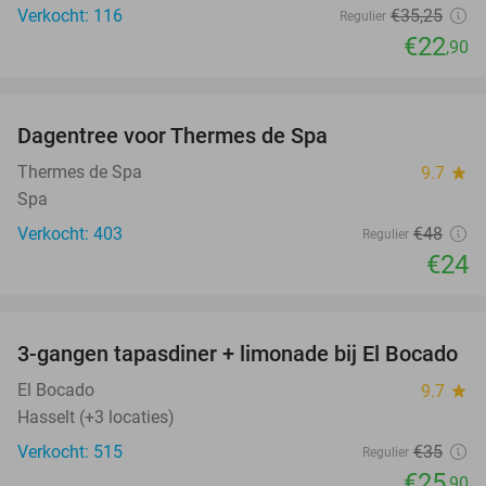
Verkocht: 116
€35
,25
Regulier
€22
,90
favorite_border
Dagentree voor Thermes de Spa
50%
Thermes de Spa
9.7
star
Spa
Verkocht: 403
€48
Regulier
€24
favorite_border
3-gangen tapasdiner + limonade bij El Bocado
26%
El Bocado
9.7
star
Hasselt (+3 locaties)
Verkocht: 515
€35
Regulier
€25
,90