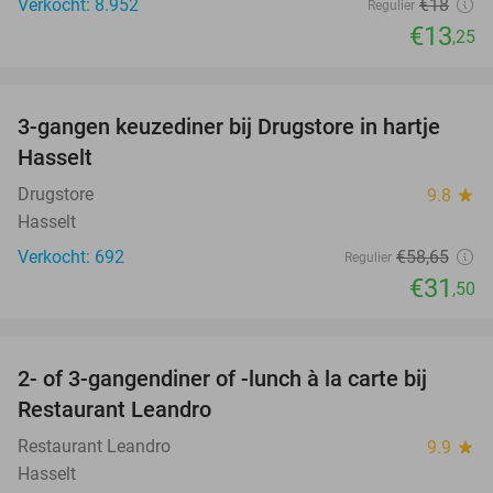
Verkocht: 8.952
€18
Regulier
€13
,25
favorite_border
3-gangen keuzediner bij Drugstore in hartje
46%
Hasselt
Drugstore
9.8
star
Hasselt
Verkocht: 692
€58
,65
Regulier
€31
,50
favorite_border
2- of 3-gangendiner of -lunch à la carte bij
35%
Restaurant Leandro
Restaurant Leandro
9.9
star
Hasselt