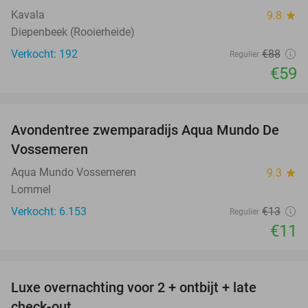
Kavala
9.8
star
Diepenbeek (Rooierheide)
Verkocht: 192
€88
Regulier
€59
favorite_border
Avondentree zwemparadijs Aqua Mundo De
15%
Vossemeren
Aqua Mundo Vossemeren
9.3
star
Lommel
Verkocht: 6.153
€13
Regulier
€11
favorite_border
Luxe overnachting voor 2 + ontbijt + late
28%
check-out