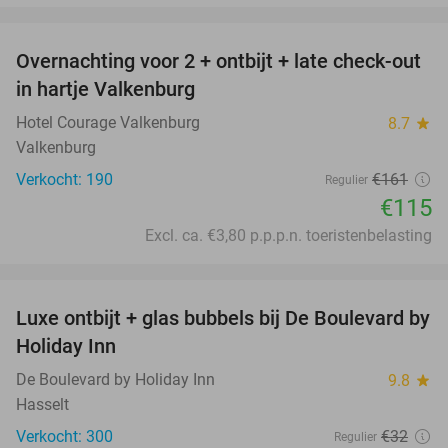
favorite_border
Overnachting voor 2 + ontbijt + late check-out
29%
in hartje Valkenburg
Hotel Courage Valkenburg
8.7
star
Valkenburg
Verkocht: 190
€161
Regulier
€115
Excl. ca. €3,80 p.p.p.n. toeristenbelasting
favorite_border
Luxe ontbijt + glas bubbels bij De Boulevard by
35%
Holiday Inn
De Boulevard by Holiday Inn
9.8
star
Hasselt
Verkocht: 300
€32
Regulier