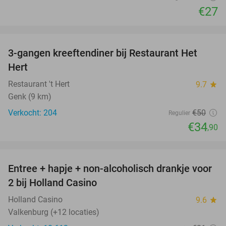
€27
favorite_border
3-gangen kreeftendiner bij Restaurant Het
30%
Hert
Restaurant 't Hert
9.7
star
Genk (9 km)
Verkocht: 204
€50
Regulier
€34
,90
favorite_border
Entree + hapje + non-alcoholisch drankje voor
52%
2 bij Holland Casino
Holland Casino
9.6
star
Valkenburg (+12 locaties)