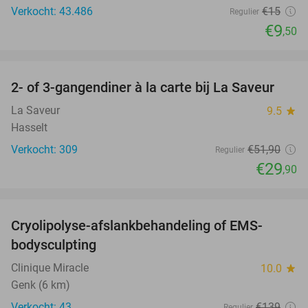
Verkocht: 43.486
€15
Regulier
€9
,50
favorite_border
2- of 3-gangendiner à la carte bij La Saveur
42%
La Saveur
9.5
star
Hasselt
Verkocht: 309
€51
,90
Regulier
€29
,90
favorite_border
Cryolipolyse-afslankbehandeling of EMS-
53%
bodysculpting
Clinique Miracle
10.0
star
Genk (6 km)
Verkocht: 43
€139
Regulier