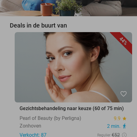
Deals in de buurt van
44%
favorite_border
Gezichtsbehandeling naar keuze (60 of 75 min)
Pearl of Beauty (by Perligna)
9.9
star
Zonhoven
2 min.
directions_walk
Verkocht: 87
€52
Regulier