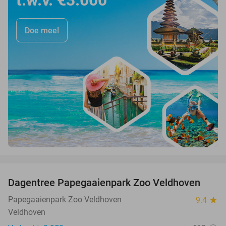
t.w.v. €3.000
Doe mee!
favorite_border
Dagentree Papegaaienpark Zoo Veldhoven
26%
Papegaaienpark Zoo Veldhoven
9.4
star
Veldhoven