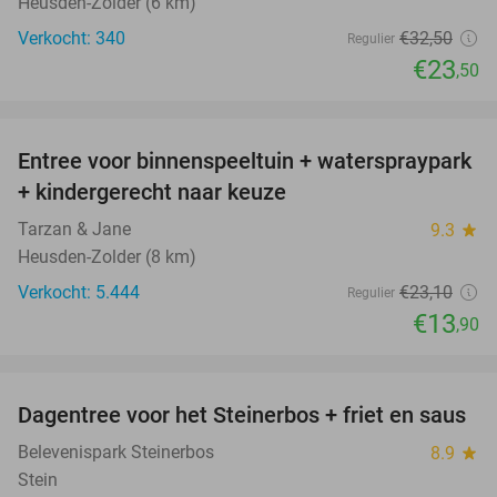
Heusden-Zolder (6 km)
Verkocht: 340
€32
,50
Regulier
€23
,50
favorite_border
Entree voor binnenspeeltuin + waterspraypark
40%
+ kindergerecht naar keuze
Tarzan & Jane
9.3
star
Heusden-Zolder (8 km)
Verkocht: 5.444
€23
,10
Regulier
€13
,90
favorite_border
Dagentree voor het Steinerbos + friet en saus
37%
Belevenispark Steinerbos
8.9
star
Stein