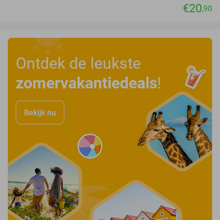
€20
,90
Ontdek de leukste
zomervakantiedeals
!
Bekijk nu